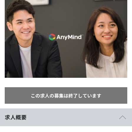
イベント・セミナー
paiza times
再チャレンジ結果一覧
リファレンス
インタビュー
note
就活成功ガイド
プラン
個人向けプラン
法人向けプラン
学校向けプラン
契約内容・クーポン
この求人の募集は終了しています
求人概要