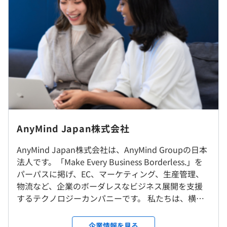
前年度 採用者数40人 離職者数0人
スクラム
2年度前 採用者数30人 離職者数0人
3年度前 採用者数20人 離職者数0人
（※
想定年収
は年収提示額を保証するものではありません）
研修の有無及び内容
・新卒研究
就業場所の変更範囲
10:00〜19:00
・メンター研修
＜雇入時＞
専門業務型裁量労働制（みなし労働時間：8時間）
BigQuery
・スキルアップ研修
東京オフィス
休憩時間：60分 ※昼食時間は業務の都合により各々の自
AnyMind Japan株式会社
・マネジャー研修
＜変更範囲＞
主性に任せています
・海外研修（Global Sales Boot Camp）
会社の定める場所
平均残業時間：平均25.1時間／月
AnyMind Japan株式会社は、AnyMind Groupの日本
自己啓発支援の有無及びその内容
法人です。「Make Every Business Borderless.」を
・コーチングセッション
受動喫煙防止措置に関する事項
パーパスに掲げ、EC、マーケティング、生産管理、
・フォーカスグループディスカッション
従業員に対する受動喫煙対策：対策内容：喫煙室設置
物流など、企業のボーダレスなビジネス展開を支援
・16 personalities性格診断テスト
・完全週休2日（土・日）
するテクノロジーカンパニーです。 私たちは、横断
・オンラインコーディング講座受講
・祝日
的なデータの活用を軸に、商品開発、生産、EC、物
【開発環境】
メンター制度の有無
・年末年始
流、マーケティングまで、ブランドビジネス全体を
・プログラミング言語：PHP 8~, Python 3.12~, SQL (or
企業情報を見る