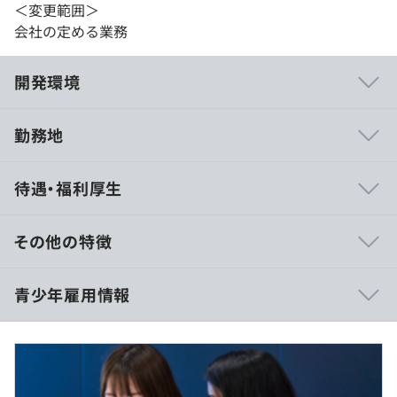
＜変更範囲＞
会社の定める業務
開発環境
勤務地
◼︎学ぶ意欲がありスキルUPを目指す方には、必要に応じ
待遇・福利厚生
て外部研修やセミナーなどを受講することが可能です。
◼︎技術書は会社で購入
◼︎社内勉強会の開催
その他の特徴
◼︎メンター制度あり
月給：360,000円～420,000円
青少年雇用情報
基本給：279,225円～325,755円
固定残業手当：76,405円～89,145円（固定残業時間35時
間）
相談のうえ、ご希望のマシンを支給します。
※35時間超過分の差額は別途支給
深夜残業手当：4,370円～5,100円
過去３年間の新卒採用者数・離職者数