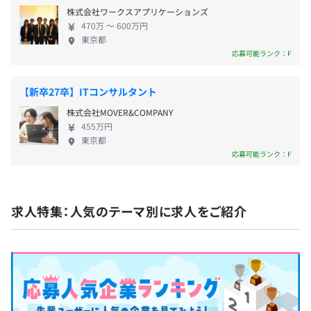
役員0.0%
すぐに反映
株式会社ワークスアプリケーションズ
管理職0.19%
◼︎原則週5出社によって、ビジネスサイドとコミュニケー
470万 〜 600万円
査定：年2回
ションを円滑におこなう環境
東京都
◼︎スプリント1週間の開発サイクルでスクラム開発
応募可能ランク：F
【新卒27卒】ITコンサルタント
社会保険完備（健康保険・厚生年金保険、雇用保険・労災
株式会社MOVER&COMPANY
保険）
455万円
東京都
応募可能ランク：F
無期雇用
求人特集：人気のテーマ別に求人をご紹介
3カ月（期間中、待遇の変更はありません）