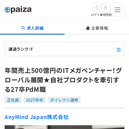
ログイン
新規登録
求人詳細
企業情報
転職・キャリア
未経験転職
求人検索
通過ランク：F
新卒就活
求人検索
インタビュー
年間売上500億円のITメガベンチャー！グ
学習
求人検索
インタビュー
転職成功ガイド
ローバル展開★自社プロダクトを牽引す
本選考
スキルチェック
講座一覧
る27卒PdM職
転職成功ガイド
転職エージェント
ゲーム・マンガ
インターン
プログラミング言語
正社員
問題集
2027年卒
ダイレクト選考
メディア
SQL
4択課題
AnyMind Japan株式会社
新卒エージェント
paizaとは？
Tech Team Journal
評価結果一覧
ナレッジ