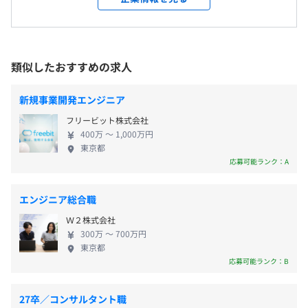
あり
・有給休暇（初年度15日）
一気通貫でDXする次世代の自社プラットフォームを
whatever you want)
キャリアコンサルティング制度の有無及びその内容
・慶弔休暇
展開。アジアを中心に15以上の国と地域に拠点を持
・BIツール：Looker studio, その他
・産休
ち、グローバルネットワークを生かしたクロスボー
人事とのキャリア面談実施
・インフラ：GCP, AWS
・育休
ダーな支援が強みです。 【事業紹介】 大きく分けて
社内検定等の制度の有無及びその内容
・VCS：Git
類似したおすすめの求人
など
2つの事業が相互に連携し、相乗効果を生み出してい
・コミュニケーションツール：Slack
AWS・Google Certificate、Kaggleなど各種技術認定試験
ます。 《ブランドコマース》 ブランド企業、および
・プロジェクト管理：JIRA with Agile Board
の受験費用サポート
新規事業開発エンジニア
インフルエンサー・クリエイターなどの個人向け
・ドキュメント管理：Confluence
フリービット株式会社
に、EC、およびD2C領域を中心としたブランドの設
400万 〜 1,000万円
・通勤交通費
計・企画から、生産管理、ECサイトの構築・運用、
東京都
・営業交通費支給
マーケティング、物流管理をワンストップで支援す
前年度の月平均所定外労働時間の実績
応募可能ランク：A
・住宅補助（オフィス最寄3駅以内に住む社員に対して、
るプラットフォームを開発・提供しています。 《パ
◼︎半期ごとの目標設定、振り返りによる評価をおこなって
25.1時間
家賃補助の提供）
ートナーグロース》 Webメディアやアプリを運営す
います。
前年度の有給休暇の平均取得日数
エンジニア総合職
るパブリッシャーとクリエイター向けに、自社プラ
10.7日
Ｗ２株式会社
ットフォームを活用した収益化、およびブランド成
300万 〜 700万円
前事業年度の育児休業取得者数／出産者数
長に向けた支援サービスを提供しています。
東京都
男性4人/5人
ボーナス：年1回
◼︎日本、タイ、ベトナム、インド、中国の5拠点で開発
応募可能ランク：B
女性4人/12人
※会社の業績と個人のパフォーマンスに応じる
◼︎プロダクトごとにチームを編成
役員及び管理的地位にある者に占める女性の割合
◼︎プロダクトマネージャーと連携し、ビジネスのニーズを
27卒／コンサルタント職