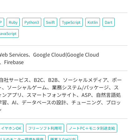
P
Ruby
Python3
Swift
TypeScript
Kotlin
Dart
avaScript
eb Services、Google Cloud(Google Cloud
)、Firebase
自社サービス、B2C、B2B、ソーシャルメディア、ポー
ト、ソーシャルゲーム、業務システム/パッケージ、ス
ォンアプリ、スマートフォンサイト、ASP、自然言語処
学習、AI、データベースの設計、チューニング、ブロッ
ン
イヤホンOK
フリーソフト利用可
ノートPC＋モニタ別途支給
200以上のモニター環境を提供
残業３０H以内