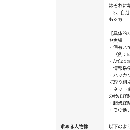
はそれに
3、自分
ある方
【具体的
や実績
・保有ス
（例：E
・AtCod
・情報系
・ハッカソ
て取り組
・ネット
の参加経
・起業経
・その他
求める人物像
以下のよ