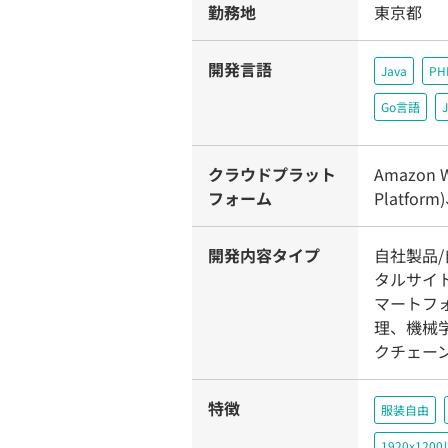
勤務地
東京都
開発言語
Java
PH
Go言語
J
クラウドプラット
Amazon W
フォーム
Platform
開発内容タイプ
自社製品/
タルサイ
マートフ
理、機械
クチェー
特徴
服装自由
1920x1