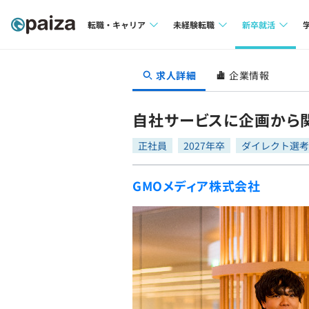
転職・キャリア
未経験転職
新卒就活
求人検索
求人検索
求人検索
求人詳細
企業情報
本選考
インタビュー
インタビュー
インターン
自社サービスに企画から関
転職成功ガイド
転職成功ガイド
正社員
2027年卒
ダイレクト選考
新卒エージェ
転職エージェント
GMOメディア株式会社
イベント・セ
インタビュー
就活成功ガイ