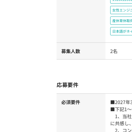
女性エンジ
産休育休取
日本語がネ
募集人数
2名
応募要件
必須要件
■2027
■下記1
1、当社の企業
に共感し
2、コン