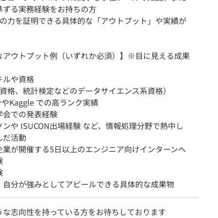
準ずる実務経験をお持ちの方
の力を証明できる具体的な「アウトプット」や実績が
なアウトプット例（いずれか必須）】※目に見える成果
キルや資格
資格、統計検定などのデータサイエンス系資格）
erやKaggle での高ランク実績
学会での発表経験
ンや ISUCON出場経験 など、情報処理分野で熱中し
んだ活動
企業が開催する5日以上のエンジニア向けインターンへ
験
験
、自分が強みとしてアピールできる具体的な成果物
うな志向性を持っている方をお待ちしております