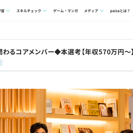
学習
スキルチェック
ゲーム・マンガ
メディア
paizaとは？
講座一覧
プログラミング言語
Tech Team Journal
問題集
SQL
paiza times
わるコアメンバー◆本選考【年収570万円～】
4択課題
評価結果一覧
note
ント
ナレッジ
再チャレンジ結果一覧
ミナー
リファレンス
プラン
ド
個人向けプラン
法人向けプラン
学校向けプラン