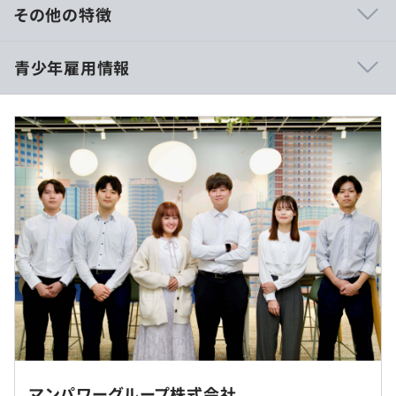
ているため、
その他の特徴
自己研鑽や業務を通じて成長できるチャンスが多いです！
仕事の手を止めてでも教えてくれる優しい先輩社員が多く
・大学／大学院卒：258,726円（基本給：209,500円／固
青少年雇用情報
いるので、
定残業代20H分：34,980円※超過分も全額支給／前払い退
技術や経験が浅くても安心して仕事ができる環境です♪
職金：14,246円）
・短大／専門／高専卒：248,228円（基本給：201,000円
／固定残業代20H分：33,560円※超過分も全額支給／前払
い退職金：13,668円）
過去３年間の新卒採用者数の男女別人数
※研修中・試用期間中も上記給与を支給します。
・入社後の基礎研修
前年度 男性79人 女性55人
※固定残業代は、時間外労働の有無にかかわらず20時間
・配属後のOJT研修
2年度前 男性52人 女性37人
分として支給いたします。
・エンジニアの成長をアシストする充実した学習コンテン
3年度前 男性46人 女性25人
※20時間を超える時間外労働分は追加で支給いたします。
ツ（paizaラーニング、Udemy、350講座以上のeラーニ
ングなど）
・社内、社外研修
・社内勉強会の開催 など
研修の有無及び内容
◇◆ご希望の勤務地に配属となります◆◇
・札幌オフィス：北海道札幌市中央区北三条西 4-1-1 日本
一般研修、IT基礎研修、エンジニア研修、職場内研修
（※
想定年収
は年収提示額を保証するものではありません）
生命札幌ビル 15F
（OJT）
・仙台オフィス：宮城県仙台市青葉区中央 1-2-3 仙台マー
自己啓発支援の有無及びその内容
従事する業務を遂行できるスペックのマシンをご用意しま
マンパワーグループ株式会社
クワン 16F