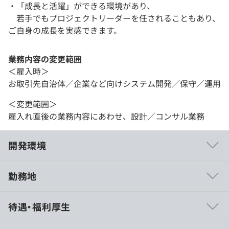
・「成長と活躍」ができる環境があり、
若手でもプロジェクトリーダーを任されることもあり、
ご自身の成長を実感できます。
業務内容の変更範囲
＜雇入時＞
お取引先自治体／企業など向けシステム開発／保守／運用
＜変更範囲＞
雇入れ直後の業務内容にあわせ、設計／コンサル業務
開発環境
勤務地
当社はひとりひとりの成長に向き合い、皆さんの成長を大
待遇・福利厚生
切にしております。
成長意欲の高い方の活躍できるフィールドが多く用意され