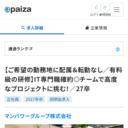
ログイン
新規登録
求人詳細
企業情報
転職・キャリア
未経験転職
求人検索
通過ランク：F
新卒就活
求人検索
インタビュー
【ご希望の勤務地に配属＆転勤なし／有料
学習
求人検索
インタビュー
転職成功ガイド
級の研修】IT専門職確約◎チームで高度
本選考
スキルチェック
講座一覧
なプロジェクトに挑む！／27卒
転職成功ガイド
転職エージェント
ゲーム・マンガ
インターン
プログラミング言語
正社員
問題集
2027年卒
説明会求人
メディア
SQL
4択課題
マンパワーグループ株式会社
新卒エージェント
paizaとは？
Tech Team Journal
評価結果一覧
ナレッジ