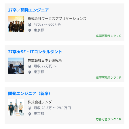
現在の自分のレベルや、上位グレードを目指すために必要
・大阪オフィス
・生理休暇
います。 エンジニアの成長をアシストする充実した
なスキルや経験が可視化されるため、具体的に設定した自
27卒／開発エンジニア
・広島オフィス
・裁判員休暇
学習コンテンツ（paiza learning、Udemy、350講座
身の目標、取り組みの結果が、評価・給与UPにつながる
・福岡オフィス
株式会社ワークスアプリケーションズ
以上のeラーニングなど）や、 社内・社外研修などに
ことを実感できます。
＜変更範囲＞
470万 〜 600万円
よって質の高いエンジニアを育成しています!(^^)! 長
東京都
上記勤務地 OR 同社にてお取引のある企業の本社、支社、
年にわたる 幅広い業界知識（Expert）と 豊富な経験
応募可能ランク：C
事業所、営業所
・残業代
（Experience）を駆使し、 お客様の飛躍的な成長を
・交通費支給（当社規定による）
支える重要なポジションに最もふさわしい専門性の
従業員数：4,423名（子会社含む）
27卒★SE・ITコンサルタント
受動喫煙防止措置に関する事項
高いITサービスを提供しています！
※2026年4月現在
株式会社日本SI研究所
・従業員に対する受動喫煙対策：あり
月収 22万円 〜
対策内容：屋内原則禁煙（喫煙室あり）
東京都
年1回（4月）
応募可能ランク：F
3名～15名で開発をおこなっています。
1プロジェクトの単位期間はおよそ6カ月くらいです。
開発エンジニア（新卒）
JR 田町駅 芝浦口(東口)からペデストリアンデッキ直結
株式会社テンダ
都営浅草線・三田線 三田駅から徒歩3分
社会保険完備（健康保険・厚生年金加入・雇用保険・労災
月収 28.5万 〜 29.1万円
保険）
東京都
応募可能ランク：B