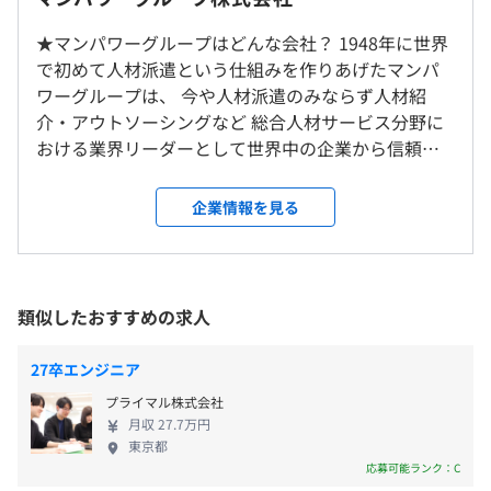
OA／ビジネススキル向上を目的とした350以上のメニュ
す。
・東京オフィス：東京都港区芝浦2-15-6 オアーゼ芝浦MJ
ーからなるe-learning
9：00〜18：00
★マンパワーグループはどんな会社？ 1948年に世界
ビル 4F
メンター制度の有無
※フレックスタイム制（コアタイムなし）
で初めて人材派遣という仕組みを作りあげたマンパ
・名古屋オフィス：愛知県名古屋市中区栄2-3-1 名古屋広
あり
※従事プロジェクトにより就業時間などが異なる場合があ
ワーグループは、 今や人材派遣のみならず人材紹
小路ビルヂング 5F
キャリアコンサルティング制度の有無及びその内容
ります。
介・アウトソーシングなど 総合人材サービス分野に
・毎日朝会や夕会で進捗確認をおこない、気軽に相談でき
・大阪オフィス：大阪府大阪市中央区伏見町 4-2-14
休憩時間：12：00〜13：00（60分）
おける業界リーダーとして世界中の企業から信頼を
1on1面談を中心としたキャリアデベロップメントプログ
るようにしています。
WAKITA藤村御堂筋ビル 9F
平均残業時間：平均5.5時間／月（2025年度ITエンジニア
得ています。 1966年、日本初の人材派遣会社として
ラム
・仕事の手を止めてでも教えてくれる優しい先輩社員が多
・広島オフィス：広島県広島市中区袋町 3-17 シシンヨー
実績）
誕生したマンパワーは世界70ヶ国にオフィスを持
くいるので、質問しやすい環境です。
ビル 11F
企業情報を見る
ち、 ワールドワイドに展開している人材派遣のグロ
・福岡オフィス：福岡県福岡市博多区下川端町 2-1 博多
ーバルカンパニー、MANPOWER INC. の100％出資の
【開発環境】
座・西銀ビル 9F
日本法人。 1968年に本社・東京営業所を開設以来全
Java、C＃、Python、HTML、PHP、CSS、JavaScript
前年度の月平均所定外労働時間の実績
・完全週休2日制（土曜、日曜、祝日）
国各地にネットワークを広げ 現在は全国に159営業
など
5.5時間
類似したおすすめの求人
就業場所の変更範囲
・祝日休み
拠点（2026年4月現在）でビジネスを展開していま
前年度の有給休暇の平均取得日数
＜雇入時＞
・年末年始休暇（12／29～1／3）
す。 2026年には設立60年を迎えました！！ ★エクス
27卒エンジニア
10.4日
下記いずれかのご希望の勤務地にて就業
・年次有給休暇（初年度10日間）
ペリス（Experis）について エクスペリスは、マンパ
前事業年度の育児休業取得者数／出産者数
・札幌オフィス
プライマル株式会社
・産前／産後休暇
ワーグループの ”IT領域を専門としたブランド”で
「キャリアグレード制度」という独自のキャリア支援制度
月収 27.7万円
・仙台オフィス
男性10人/17人
・育児休業、子の看護休暇
す。 総合人材サービス（人材派遣や人材紹介）では
があり、サービスラインごとの体系的なキャリアパスに応
東京都
・東京オフィス
女性5人/8人
・介護休業
なく、 人が作り出した「モノ・サービス・技術力・
じてグレードを設定しています。
応募可能ランク：C
・名古屋オフィス
・積立休暇制度
商品」などのITソリューションをお客様に提供して