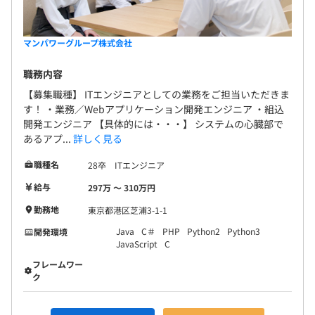
マンパワーグループ株式会社
職務内容
【募集職種】 ITエンジニアとしての業務をご担当いただきま
す！ ・業務／Webアプリケーション開発エンジニア ・組込
開発エンジニア 【具体的には・・・】 システムの心臓部で
あるアプ...
詳しく見る
職種名
28卒 ITエンジニア
給与
297万 〜 310万円
勤務地
東京都港区芝浦3-1-1
Java
C＃
PHP
Python2
Python3
開発環境
JavaScript
C
フレームワー
ク