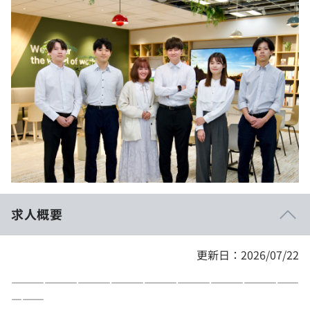
イベント・セミナー
paiza times
再チャレンジ結果一覧
リファレンス
インタビュー
note
就活成功ガイド
プラン
個人向けプラン
法人向けプラン
学校向けプラン
求人概要
契約内容・クーポン
更新日：2026/07/22
――――――――――――――――――――――――――
―――