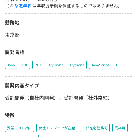
（※
想定年収
は年収提示額を保証するものではありません）
勤務地
東京都
開発言語
Java
C＃
PHP
Python2
Python3
JavaScript
C
開発内容タイプ
受託開発（自社内開発）、受託開発（社外常駐）
特徴
残業３０H以内
女性エンジニアが在籍
一部在宅勤務可
既卒可