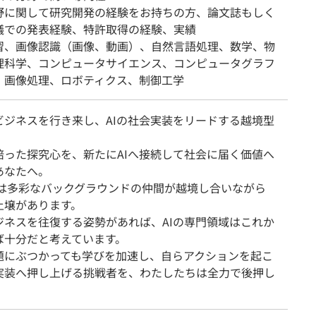
野に関して研究開発の経験をお持ちの方、論文誌もしく
議での発表経験、特許取得の経験、実績
習、画像認識（画像、動画）、自然言語処理、数学、物
理科学、コンピュータサイエンス、コンピュータグラフ
、画像処理、ロボティクス、制御工学
ビジネスを行き来し、AIの社会実装をリードする越境型
培った探究心を、新たにAIへ接続して社会に届く価値へ
あなたへ。
Aには多彩なバックグラウンドの仲間が越境し合いながら
土壌があります。
ジネスを往復する姿勢があれば、AIの専門領域はこれか
ば十分だと考えています。
題にぶつかっても学びを加速し、自らアクションを起こ
実装へ押し上げる挑戦者を、わたしたちは全力で後押し