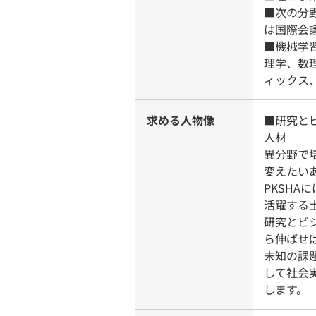
■次の分
は国際会
■機械学
理学、数
ィックス
求める人物像
■研究と
人材
異分野で
変えたい
PKSH
活躍する
研究とビ
ら伸ばせ
未知の課
して社会
します。