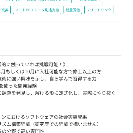
が充実
ノートPC＋モニタ別途支給
裁量労働
フリードリンク
日常的に触っていれば挑戦可能！》
年4月もしくは10月に入社可能な方で修士以上の方
技術に強い興味を示し、自ら学んで習得する力
onを使った開発経験
に課題を発見し、解ける形に定式化し、実際にやり抜く
ーンにおけるソフトウェアの社会実装成果
リズム構築経験（研究等での経験で構いません）
系の分野で高い専門性