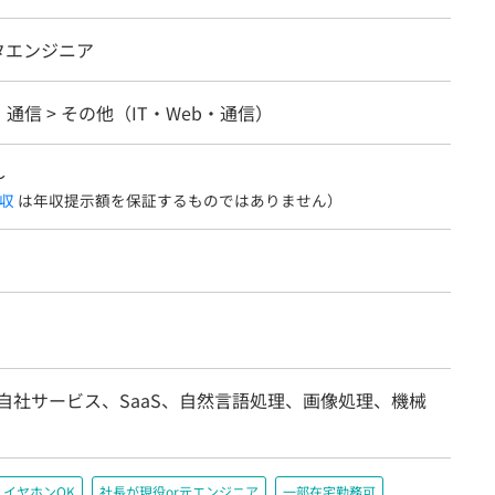
タエンジニア
b・通信 > その他（IT・Web・通信）
〜
収
は年収提示額を保証するものではありません）
/自社サービス、SaaS、自然言語処理、画像処理、機械
イヤホンOK
社長が現役or元エンジニア
一部在宅勤務可