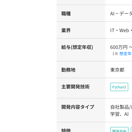
職種
AI・デー
業界
IT・We
給与(想定年収)
600万円 
（※
想定年
勤務地
東京都
主要開発技術
Python3
開発内容タイプ
自社製品
学習、AI
特徴
服装自由