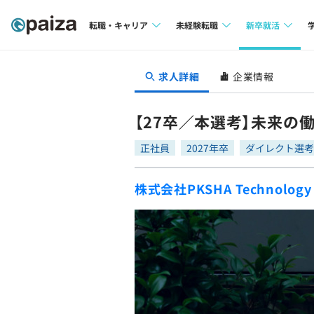
転職・キャリア
未経験転職
新卒就活
求人検索
求人検索
求人検索
求人詳細
企業情報
本選考
インタビュー
インタビュー
インターン
【27卒／本選考】未来の働
転職成功ガイド
転職成功ガイド
正社員
2027年卒
ダイレクト選考
新卒エージェ
転職エージェント
株式会社PKSHA Technology
イベント・セ
インタビュー
就活成功ガイ