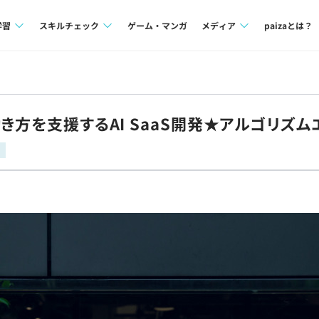
学習
スキルチェック
ゲーム・マンガ
メディア
paizaとは？
講座一覧
プログラミング言語
Tech Team Journal
問題集
SQL
paiza times
き方を支援するAI SaaS開発★アルゴリズム
4択課題
評価結果一覧
note
ント
ナレッジ
再チャレンジ結果一覧
ミナー
リファレンス
プラン
ド
個人向けプラン
法人向けプラン
学校向けプラン