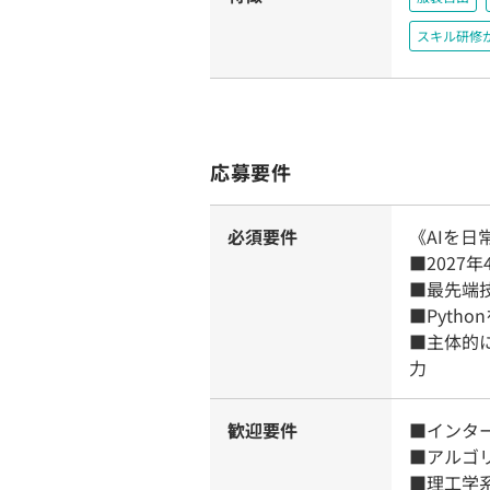
スキル研修
応募要件
必須要件
《AIを
■2027
■最先端
■Pyth
■主体的
力
歓迎要件
■インタ
■アルゴ
■理工学