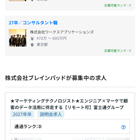
制度（年額12万円まで）
勤務も可能で、在宅／出社を選んで働くことができ
応募可能ランク：F
・住宅手当 ※新卒入社者は入社後3年間、家賃に対する
ます。 フレックス制のコアタイムは11:00～16:00の
◆アナリティクス・予測・機械学習
一部（月2万円）補助
ため、自分の業務量やその日のスケジュールに合わ
・Brandwatch ソーシャルメディアアナリティクス
27卒／コンサルタント職
せて出社でき、お子さんの送り迎えなど子育て世代
・Tableau ビジネス・インテリジェンスツール
株式会社ワークスアプリケーションズ
をはじめとして好評です。 ※昨年オフィスを移転。
・Altair Analytics 統計解析・ビッグデータ加工システム
470万 〜 600万円
フリーアドレスを採用したさらに働きやすい職場環
東京都
境となりました。 ★★当社の事業領域★★ 〜データ
◆クラウドプラットフォーム
賞与：年2回 ※初年度のみ固定賞与
応募可能ランク：F
にまつわる技術と専門性を駆使した2種類のサービス
・Microsoft Azure
を組み合わせ、企業のデータ活用、DX課題の解決を
・Google Cloud
支援しています〜 1.プロフェッショナルサービス事
・Amazon Web Service
株式会社ブレインパッドが募集中の求人
業 プロダクト事業 データ分析、システム開発を含む
・Snowflake
給与査定：年2回（2月、8月）
コンサルティング、 人的支援を通じて、顧客企業の
データ活用を支援 （データサイエンティスト200名
以上、ビジネスコンサルタント50名以上、エンジニ
★マーケティングテクノロジスト★エンジニア×マーケで顧
客のデータ活用に伴走する【リモート可】富士通グループ
ア100名以上在籍） 2.プロダクト事業 自社プロダク
・SKILL-UP-AID
社会保険完備（健康保険〈関東ITソフトウェア健康保険組
2027年卒
説明会求人
トや、独自性の強い海外プロダクトの提供を通じ
年額12万円まで、個人のスキルアップのため自由に活用
合加入〉・厚生年金保険、雇用保険・労災保険）
て、顧客のデータ活用を支援
出来る制度があります。多くの社員が活用し、スキルアッ
通過ランク：D
プに努めています。
・BOOK-AID