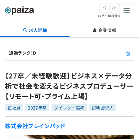
ログイン
新規登録
求人詳細
企業情報
転職・キャリア
未経験転職
求人検索
通過ランク：D
新卒就活
求人検索
インタビュー
【27卒／未経験歓迎】ビジネス×データ分
学習
求人検索
インタビュー
転職成功ガイド
析で社会を変えるビジネスプロデューサー
本選考
スキルチェック
講座一覧
【リモート可・プライム上場】
転職成功ガイド
転職エージェント
ゲーム・マンガ
インターン
プログラミング言語
正社員
問題集
2027年卒
ダイレクト選考
説明会求人
メディア
SQL
4択課題
株式会社ブレインパッド
新卒エージェント
paizaとは？
Tech Team Journal
評価結果一覧
ナレッジ