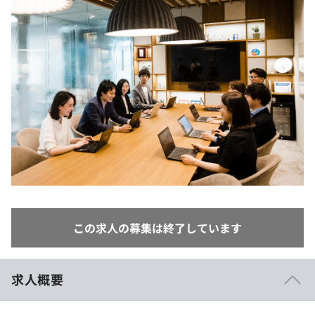
イベント・セミナー
paiza times
再チャレンジ結果一覧
リファレンス
インタビュー
note
就活成功ガイド
プラン
個人向けプラン
法人向けプラン
学校向けプラン
契約内容・クーポン
この求人の募集は終了しています
求人概要