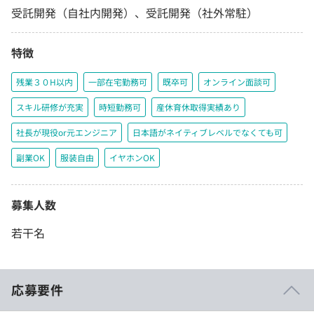
受託開発（自社内開発）、受託開発（社外常駐）
特徴
残業３０H以内
一部在宅勤務可
既卒可
オンライン面談可
スキル研修が充実
時短勤務可
産休育休取得実績あり
社長が現役or元エンジニア
日本語がネイティブレベルでなくても可
副業OK
服装自由
イヤホンOK
募集人数
若干名
応募要件