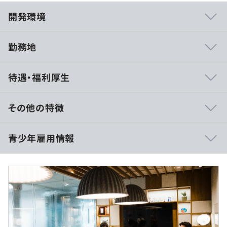
開発環境
勤務地
若手にも裁量があり、意見や提案を積極的に取り入れる風
待遇・福利厚生
土です。
ファクトベースでの議論を重視する文化が根づいており、
職種を超えてフラットに意見を交わしています。
その他の特徴
■専門、高専、短大、大学卒
青少年雇用情報
月給：316,667円（30時間分の固定残業代60,150円含む）
初年度固定賞与：20万円
【開発実績】
モデル年収：400万円
〜当社がデータ活用を支援したクライアントは、業界を問
わず1,400社を超えます。その一例をご紹介します〜
■大学院修了
過去３年間の新卒採用者数・離職者数
月給：355,000円（30時間分の固定残業代67,425円含む）
▪️アサヒグループジャパン株式会社
前年度 採用者数42人 離職者数0人
初年度固定賞与：24万円
データ活用人材の育成プログラムを提供。ビジネスとデー
2年度前 採用者数51人 離職者数0人
モデル年収：450万円
タ分析をつなぐ「ビジネス・アナリスト」を育成。