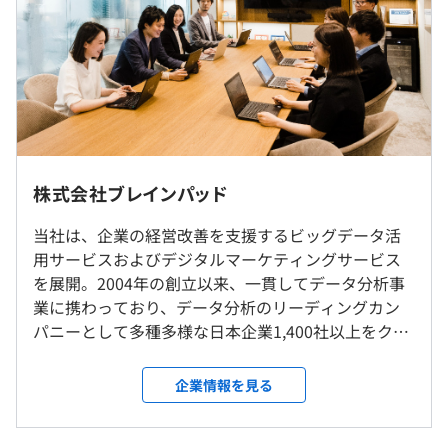
3年度前 採用者数41人 離職者数5人
平均勤続年数
※固定残業代分を超える時間外労働は1分単位で計算し、
▪️ヤフー株式会社
3.5年
全額追加支給
10年以上にわたりデータ活用をご支援させていただいて
いる、ブレインパッドのトップクライアントの一つ。
※本社勤務もしくはお客さま先での勤務となります（お客
さま先での常駐は少なめです）
▪️伊藤忠商事株式会社
研修の有無及び内容
※リモート（在宅勤務）可
DXを前提とした成長戦略を掲げる同社と資本業務提携。
※転勤はありません
新入社員研修（入社後3か月間）：ビジネス基礎、技術基
顧客創造価値の増大に加え、SDGs、ESG領域の価値創造
（※
想定年収
は年収提示額を保証するものではありません）
株式会社ブレインパッド
礎を学んだ上で、先輩社員を仮想顧客としたプロジェクト
も目指す。
体験に取り組んでいただきます。
就業場所の変更範囲
当社は、企業の経営改善を支援するビッグデータ活
自己啓発支援の有無及びその内容
＜雇入時＞
用サービスおよびデジタルマーケティングサービス
▪️トヨタ自動車株式会社
会社の定める場所（テレワークを行う場所を含む）
・『SKILL-UP-AID』年額12万円まで、個人のスキルアッ
フレックスタイム制（コアタイム11：00〜16：00）
を展開。2004年の創立以来、一貫してデータ分析事
「マテリアルズ・インフォマティクス（MI）」を活用し
＜変更範囲＞
プのために活用出来る制度です。多くの社員が活用し、ス
標準勤務時間：8時間/日
業に携わっており、データ分析のリーディングカン
た解析サービスの立ち上げを支援。
変更なし
キルアップに努めています。
休憩時間：60分 ※昼食時間は業務の都合により各々の自
パニーとして多種多様な日本企業1,400社以上をクラ
・『BOOK-AID』業務に必要な書籍であれば、全額会社が
主性に任せています
イアントに持ち、確かな実績と信頼を構築していま
▪️日本航空株式会社
購入サポートします。
平均残業時間：平均10時間42分／月
受動喫煙防止措置に関する事項
す。「データ活用の促進を通じて持続可能な未来をつ
「Rtoaster」の導入事例。常時100本、年間1,000本以上
企業情報を見る
メンター制度の有無
屋内禁煙（屋外に喫煙場所あり）
くる」をミッションとして、「ビッグデータ」とい
のルールベースレコメンドを実現。
あり
う言葉もない時代からデータの重要性に着目し続け