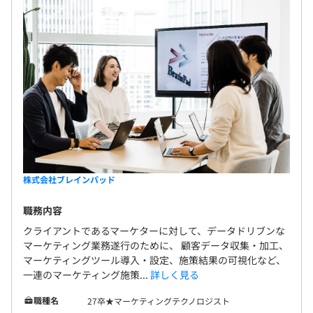
業務に必要な書籍であれば、全額会社が購入サポートしま
無期雇用
す。
3カ月（期間中、待遇の変更はありません）
MacBook
・年に1回、目標設定・振り返りによる評価をおこなって
株式会社ブレインパッド
います。
・年功序列でないため、仕事の成果が評価に直接結びつき
職務内容
ます。
クライアントであるマーケターに対して、データドリブンな
マーケティング業務遂行のために、 顧客データ収集・加工、
マーケティングツール導入・設定、施策結果の可視化など、
一連のマーケティング施策...
詳しく見る
アナリティクスコンサルティングユニット
-ビジネスプロデューサー及びデータサイエンティストが
職種名
27卒★マーケティングテクノロジスト