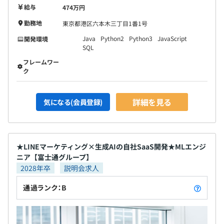
所属しています。
給与
474万円
全体で約300名の組織です。
勤務地
東京都港区六本木三丁目1番1号
他にもデータエンジニアリングユニットやプロダクトユニ
Java
Python2
Python3
JavaScript
ット、トランスフォーメーションなどと協同し、
開発環境
SQL
プロジェクトを遂行していきます。
フレームワー
ク
詳細を見る
気になる(会員登録)
★LINEマーケティング×生成AIの自社SaaS開発★MLエンジ
案件は、営業、ビジネスプロデューサー、データサイエン
ニア【富士通グループ】
ティスト、エンジニアなど、職種横断のチームで推進しま
2028年卒
説明会求人
す。
通過ランク：B