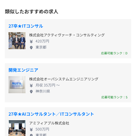
キャリアコンサルティング制度の有無及びその内容
てきた当社の経験・ノウハウは他社を圧倒している
▪️株式会社りそなホールディングス
〈年間休日：127日〉
と自負しています。 現在、「人工知能」の登場によ
業界他社に一歩先んじたデジタル化を進める同社と資本業
相談がある場合には、人事の有資格者が対応いたします。
類似したおすすめの求人
・土曜・日曜
ってデータの重要性はますます高まっており、当社
務提携。「金融✕データ」の力で、新しいい銀行の形と地
・祝日
の果たす役割も大きくなってきています。 データを
域経済への貢献を目指す。
27卒★ITコンサル
・夏季休暇
活用した生産性や効率性の改善、および革新を求め
株式会社アクティヴァーチ・コンサルティング
・年末年始休暇
る機運は確実に高まり続け、その実現のために必要
その他多数
役員及び管理的地位にある者に占める女性の割合
420万円
・その他会社が定めた休日
な技術が次々と生み出され、その活用が期待されて
役員11.1%
東京都
・年次有給休暇（入社3カ月経過後の翌月1日に付与、半
います。私たちはまさに、その真価が問われる時代を
管理職6.3%
応募可能ランク：D
日単位での取得可能）
迎え、使命の実現に向かって具体的に歩んで行くス
【プロダクト一覧】
・慶弔休暇
テージへと入りました。 プロフェッショナルとし
◆パーソナライズ基盤・施策実行
開発エンジニア
・介護休業
て、日々業務に取り組む社員は、素粒子物理学の博
・Rtoaster（アールトースター）レコメンドエンジン・プ
株式会社オーパシステムエンジニアリング
・産前産後休暇制度
士号保有者から数学者や元大学教員、大手広告代理
ライベートDMP・CDP
月収 35万円 〜
・育児休業制度 など
店やアドテクノロジー企業からの転職者など、多様
・Ligla（リグラ）LINE特化型マーケティングオートメー
神奈川県
性に富んだ、高度な経験をもつ人材が多数在籍して
ション
応募可能ランク：S
おります。 彼らとともに高め合い、刺激を与え合い
・Probance（プロバンス）BtoC向け マーケティングオ
ながら成長し、当社の新しいフェーズをつくり上げ
ートメーション
27卒★AIコンサルタント／ITコンサルタント
・残業代
ていく仲間を歓迎いたします。 当社は、働きやすい
・Conomi（コノミ）マッチングエンジン
アミフィアブル株式会社
・交通費
環境づくりに注力しています。月残業時間は11時間
・exQuick（イクスクイック）ダイナミックセグメンテー
500万円
・SKILL-UP-AID ※個人のスキルアップのためにできる
以内のため、プライベートも充実。 また、リモート
ションシステム
東京都