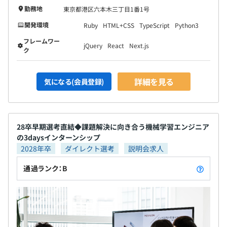
勤務地
東京都港区六本木三丁目1番1号
開発環境
Ruby
HTML+CSS
TypeScript
Python3
フレームワー
jQuery
React
Next.js
ク
詳細を見る
気になる(会員登録)
28卒早期選考直結◆課題解決に向き合う機械学習エンジニア
の3daysインターンシップ
2028年卒
ダイレクト選考
説明会求人
通過ランク：B