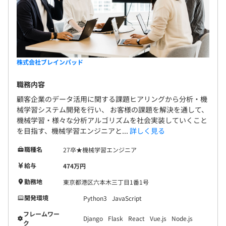
株式会社ブレインパッド
職務内容
顧客企業のデータ活用に関する課題ヒアリングから分析・機
械学習システム開発を行い、 お客様の課題を解決を通して、
機械学習・様々な分析アルゴリズムを社会実装していくこと
を目指す、機械学習エンジニアと...
詳しく見る
職種名
27卒★機械学習エンジニア
給与
474万円
勤務地
東京都港区六本木三丁目1番1号
開発環境
Python3
JavaScript
フレームワー
Django
Flask
React
Vue.js
Node.js
ク