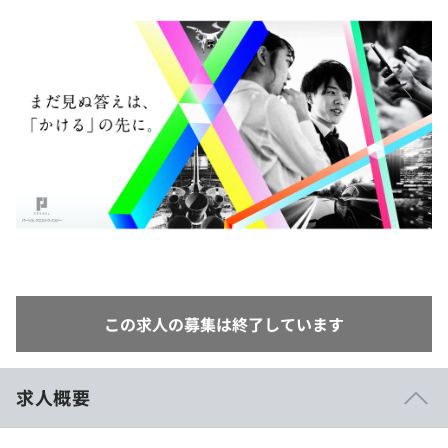
イベント・セミナー
paiza times
再チャレンジ結果一覧
リファレンス
インタビュー
note
就活成功ガイド
プラン
個人向けプラン
法人向けプラン
学校向けプラン
契約内容・クーポン
この求人の募集は終了しています
求人概要