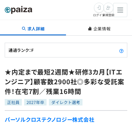
ログイン
新規登録
求人詳細
企業情報
転職・キャリア
未経験転職
求人検索
通過ランク：F
新卒就活
求人検索
インタビュー
★内定まで最短2週間★研修3カ月【ITエ
学習
求人検索
インタビュー
転職成功ガイド
ンジニア】顧客数2900社◎多彩な受託案
本選考
スキルチェック
講座一覧
件！在宅7割／残業16時間
転職成功ガイド
転職エージェント
ゲーム・マンガ
インターン
プログラミング言語
正社員
問題集
2027年卒
ダイレクト選考
メディア
SQL
4択課題
パーソルクロステクノロジー株式会社
新卒エージェント
paizaとは？
Tech Team Journal
評価結果一覧
ナレッジ