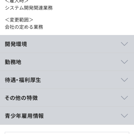
＜雇入時＞
システム開発関連業務
＜変更範囲＞
会社の定める業務
開発環境
勤務地
■開発案件
待遇・福利厚生
・次世代型カード決済システム移行開発
・グルメ口コミサイト開発
・iOS、Android向けアプリ開発
その他の特徴
・大手通信キャリアポータルサイト開発（オンプレミス環
境からAWSへの移行）
・大学院（博士）修了 274,000 円
青少年雇用情報
・自社IoTサービスシステム開発
・大学院（修士）修了 261,000 円
・四大・高専（専攻科）/専門 (4年）卒 250,000 円
■インフラ/セキュリティ案件
・専門(3 年) 卒 247,000 円