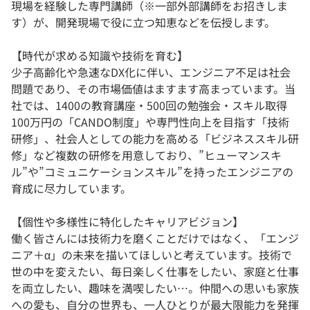
現場を経験した専門講師（※一部外部講師をお招きしま
す）が、開発現場で役に立つ知恵などを伝授します。
【時代が求める知識や技術を育む】
少子高齢化や急速なDX化に伴い、エンジニア不足は社会
問題であり、その市場価値はますます高まっています。当
社では、1400の教育講座・500回の勉強会・スキル取得
100万円の「CANDO制度」や専門性向上を目指す「技術
研修」、社会人としての能力を高める「ビジネススキル研
修」など複数の研修を用意しており、”ヒューマンスキ
ル”や”コミュニケーションスキル”を持ったエンジニアの
育成に尽力しています。
【個性や多様性に特化したキャリアビジョン】
働く皆さんには技術力を磨くことだけではなく、「エンジ
ニア＋α」の未来を描いてほしいと考えています。技術で
世の中を変えたい、毎日楽しく仕事をしたい、家庭と仕事
を両立したい、趣味を満喫したい…。仲間への思いも家族
への愛も、自分の世界も、一人ひとりが最大限能力を発揮