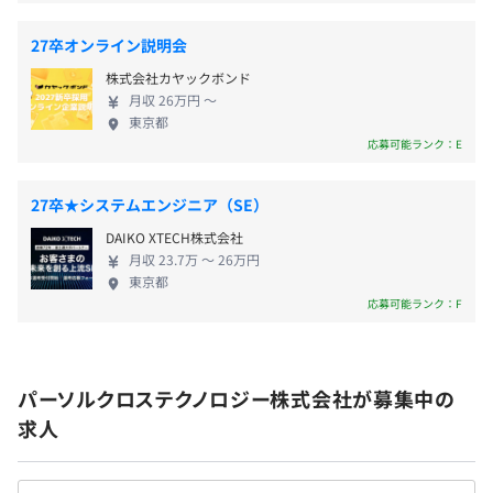
■先進運転支援システムの試験受託（SDGsへの取り組
ョンスキル”を持ったエンジニアの育成に尽力してい
年2回（6月、12月） ※2024年度実績
み）
ます。 【個性や多様性に特化したキャリアビジョ
27卒オンライン説明会
先進運転支援システム（ADAS）のシステム開発をサポー
ン】 働く皆さんには技術力を磨くことだけではな
株式会社カヤックボンド
トするための受託サービス。技術系エンジニアリング事業
く、「エンジニア＋α」の未来を描いてほしいと考え
月収 26万円 〜
を手がける当社は、ADASの試験受託サービスを開始しま
ています。技術で世の中を変えたい、毎日楽しく仕事
社会保険完備（健康保険・厚生年金加入・雇用保険・労災
東京都
した。同サービスは、高精度な測位システムを活用して、
をしたい、家庭と仕事を両立したい、趣味を満喫し
保険）
応募可能ランク：E
お客さまの要望に沿って試験内容をアレンジし、機能試験
たい…。仲間への思いも家族への愛も、自分の世界
と法規適用評価を提供するものです。各自動車メーカーで
も、一人ひとりが最大限能力を発揮できる環境を準
27卒★システムエンジニア（SE）
はADAS開発を加速させています。当社は、人材を核に技
備していますので、ぜひ一緒に理想の「未来」をつ
DAIKO XTECH株式会社
術コンサルティングから設計・開発サポートをワンストッ
くっていきましょう。 ・････
無期雇用
月収 23.7万 〜 26万円
プで提供する企業として、今後も安全で快適なモビリティ
━━━━━━━━━━━････・ “幅広い業務選択肢×
東京都
社会の実現に貢献していきます。
柔軟なキャリア形成” エンジニアとしての第一歩はパ
応募可能ランク：F
ーソルクロステクノロジーで ・････
━━━━━━━━━━━････・ 【当社の魅力】 ・プ
入社から3カ月（給与の変動はありません）
ライム上場パーソルグループ傘下で業界大手 ・エン
パーソルクロステクノロジー株式会社が募集中の
ジニアの多様な働き方を徹底追求 ・専門性を高める
・階層別研修：マネジャー研修、部長研修、フォローアッ
求人
ための技術スキル研修 ・未経験でも第一線で活躍で
プ研修（1年目・2年目・3年目）など
きるサポート環境 【働きやすい環境・制度】 ・年間
・パーソルクロスカレッジ：社員が企画する研修イベン
休日125日 ・フレックス休日 ・昇給年２回 ・副業OK
ト。一般講座と認定講座の2種類があり、認定講座は各技