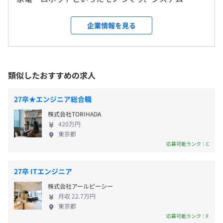
メンター制度の有無
【年間休日125日】※2024年度実績
・キーレスエントリー通信装置ハードウェア設計
対策内容：拠点により異なる
信・WebといったIT領域など、多岐にわたる企業さ
・完全週休2日制（土・日）
・LiDARの性能評価
まの技術支援を行っている当社。様々な領域で高付
なし
企業情報を見る
・国民の祝日
・エンジン制御基板のアナログ回路設計
加価値なサービスを提供し、人と組織のはたらき方
キャリアコンサルティング制度の有無及びその内容
・年末年始 (12／30〜1／3）
に変革を起こし、社会課題の解決に取り組んでいま
キャリア相談窓口の設置
・フレックス休日：3日間
■制御ソフト
す。 【未経験から一流のエンジニアへ】 文系出身も
社内検定等の制度の有無及びその内容
・有給休暇
・車載メーターパネルの量産開発
多数採用している当社では、若手未経験への育成支
類似したおすすめの求人
なし
・特別休暇
・自動歩行ロボットのセンシング制御・認識アルゴリズム
援に力を入れています。新卒研修では、ビジネスマナ
・慶弔休暇
開発
ーや仕事の進め方などを学び、技術スキル研修で
27卒★エンジニア総合職
など
・EVシステム用HILS構築
は、開発現場を経験した専門講師（※一部外部講師
株式会社TORIHADA
・産業用機器のUI開発
をお招きします）が、開発現場で役に立つ知恵など
前年度の月平均所定外労働時間の実績
420万円
を伝授します。 【時代が求める知識や技術を育む】
東京都
21.2時間
■実証・認証
少子高齢化や急速なDX化に伴い、エンジニア不足は
応募可能ランク：C
前年度の有給休暇の平均取得日数
・エンジンの耐久試験
・通勤手当
社会問題であり、その市場価値はますます高まって
13.0日
・排ガスの認証試験
・時間外手当
います。当社では、1400の教育講座・500回の勉強
27卒 ITエンジニア
前事業年度の育児休業取得者数／出産者数
・トランスミッションの性能評価
など
会・スキル取得100万円の「CANDO制度」や専門性
株式会社アールピーシー
・ハーネス試作
向上を目指す「技術研修」、社会人としての能力を
男性85人/101人
月収 22.7万円
・車両走行実験
高める「ビジネススキル研修」など複数の研修を用
女性25人/28人
東京都
意しており、”ヒューマンスキル”や”コミュニケーシ
応募可能ランク：F