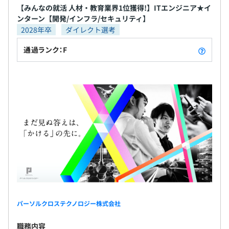
・資格インセンティブ ・自己啓発支援制度 ・キャリ
術部門から選出された講師により開催される技術講座
【みんなの就活 人材・教育業界1位獲得!】ITエンジニア★イ
アコンサルティング制度
・公募型研修＠（アット）：「遊ぶように学ぶ」をコンセ
ンターン【開発/インフラ/セキュリティ】
2028年卒
ダイレクト選考
プトに皆さんの主体的な変化・成長の後押しを目的に実施
している研修
通過ランク：F
・資格取得制度：会社が認めた資格について取得費用を補
助
モノづくりエンジニア5割／ITエンジニア5割
パーソルクロステクノロジー株式会社
職務内容