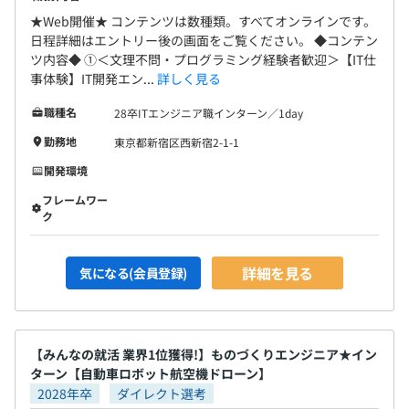
★Web開催★ コンテンツは数種類。すべてオンラインです。
日程詳細はエントリー後の画面をご覧ください。 ◆コンテン
ツ内容◆ ①＜文理不問・プログラミング経験者歓迎＞【IT仕
事体験】IT開発エン...
詳しく見る
職種名
28卒ITエンジニア職インターン／1day
勤務地
東京都新宿区西新宿2-1-1
開発環境
フレームワー
ク
詳細を見る
気になる(会員登録)
【みんなの就活 業界1位獲得!】ものづくりエンジニア★イン
ターン【自動車ロボット航空機ドローン】
2028年卒
ダイレクト選考