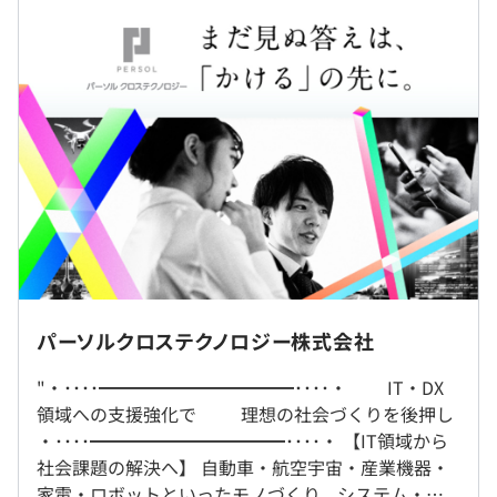
・モバイル系事業会社のNW・SV・DB等インフラ構築
・短大/高専（本科）/専門 (2 年卒） 243,000 円
・大手インターネット系企業のサーバ設計・構築・運用
※拠出手当 55,000 円を含む
過去３年間の新卒採用者数・離職者数
・クラウド特化のSIer企業の仮想化基盤の構築
※固定残業代なし（1分単位で支給）
前年度 採用者数408人 離職者数0人
・大手通信系企業グループの社内システムの運用保守・設
2年度前 採用者数389人 離職者数0人
計
3年度前 採用者数178人 離職者数0人
・大手商社のサイバー攻撃の調査・分析
過去３年間の新卒採用者数の男女別人数
・地方自治体のセキュリティコンサルティングおよび対策
前年度 男性327人 女性81人
支援
（※
想定年収
は年収提示額を保証するものではありません）
2年度前 男性322人 女性67人
首都圏エリア・東海エリア・関西エリアのいずれかでの勤
3年度前 男性155人 女性23人
■機械設計
務となります。
・ディーゼルエンジンの設計
9：00〜18：00
・電池パックの筐体設計
就業場所の変更範囲
※職種、プロジェクト、業務内容、部署により異なる場合
・商用車のサスペンション設計
パーソルクロステクノロジー株式会社
研修の有無及び内容
＜雇入時＞
があります（フレックス制度あり）
・ADAS関連の各種搭載設計
雇入時：東名阪の当社拠点
新入社員研修、新入社員1～3年目フォローアップ研修、
休憩時間：60分
・ボディの強度解析
"・････━━━━━━━━━━━････・ IT・DX
＜変更範囲＞
評価者研修、次期管理職研修 等
平均残業時間：21.2時間／月
・ドローン機体の認証試験
領域への支援強化で 理想の社会づくりを後押し
会社の定める場所（テレワークを行う場所を含む）
自己啓発支援の有無及びその内容
・････━━━━━━━━━━━････・ 【IT領域から
業務に資するとして会社が認めた資格についてのインセン
■電気電子設計
社会課題の解決へ】 自動車・航空宇宙・産業機器・
ティブ支援 等
・半導体製造装置の回路設計
受動喫煙防止措置に関する事項
家電・ロボットといったモノづくり、システム・通