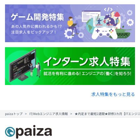
求人特集をもっと見る
paizaトップ
IT/Webエンジニア求人情報
★内定まで最短2週間★研修3カ月【ITエンジ