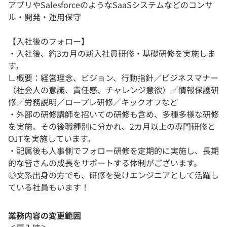
アプリやSalesforceのようなSaaSシステムなどのコンサ
ル・開発・運用保守
【入社後のフォロー】
・入社後、約3カ月の新入社員研修・基礎研修を実施しま
す。
∟概要：経営理念、ビジョン、行動指針／ビジネスマナー
（社会人の意識、責任感、チャレンジ意欲）／情報保護研
修／労務説明／ロープレ研修／キックオフなど
・外部の研修講師を招いての研修も含め、多種多様な研修
を実施。その後職種別に分かれ、2カ月以上の専門研修と
OJTを実施しています。
・配属後も人事側でフォロー研修を定期的に実施し、長期
的な皆さんの成長をサポートする体制がございます。
◎文系出身の方でも、研修を受けエンジニアとして活躍し
ている社員もいます！
業務内容の変更範囲