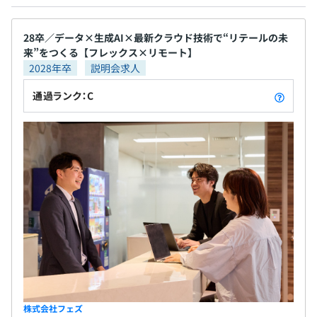
ンライン・オフラインの垣根を越えて活用できる世界を創
っていきます。自社開発したプロダクトが、リテール業界
28卒／データ×生成AI×最新クラウド技術で“リテールの未
に変革を起こし、社会に貢献する醍醐味を味わうことがで
来”をつくる【フレックス×リモート】
きます。
2028年卒
説明会求人
◆裁量権があり挑戦ができる文化
通過ランク：C
フェズには挑戦を歓迎する文化があります。オープンなコ
ミュニケーションを大事にしており、「自身の裁量と責任
を持って挑戦ができる環境」です。事業拡大に伴い、開発
組織も多様化しており、裁量権を持ってチームを創り上げ
ていくこともできますし、チームの中で自分のスキルを掘
り下げていくことも可能です。
◆生産性高く自身の技術に向き合える環境
・フルフレックス・リモートワーク制度
・スキルアップのための技術書購入支援
・人脈形成や情報収集のためのセミナー参加支援
・ハイスペックのPC支給（Mac or Windows選択可能）
株式会社フェズ
・オフサイトでの開発合宿・MTGの開催