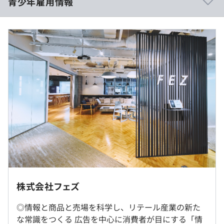
青少年雇用情報
プロダクト開発部は地方からのフルリモートエンジニアも
（※
想定年収
は年収提示額を保証するものではありません）
在籍しています。
その分、Slack等のツールでカジュアルな雑談を含めた非
同期コミュニケーションを取る、朝会でチームメンバーと
フルフレックスタイム制（コアタイムなし）
オンラインで会話をする等、円滑なチーム運営のための施
過去３年間の新卒採用者数・離職者数
休憩時間：60分 ※昼食時間は業務の都合により各々の自
策を試行錯誤中です。
前年度 採用者数0人 離職者数0人
主性に任せています
2年度前 採用者数0人 離職者数0人
平均残業時間：平均16時間／月
3年度前 採用者数3人 離職者数1人
過去３年間の新卒採用者数の男女別人数
創業以来10年間、リテール産業を取り巻く環境が大きく
前年度 男性0人 女性0人
変化する中、さらなる変革によりリテールの未来を切り拓
2年度前 男性0人 女性0人
完全週休2日制、年末年始休暇、有給休暇、慶弔休暇、夏
いていくために、引き続き国内最大規模のリテールデータ
3年度前 男性3人 女性0人
期休暇
プラットフォーム『Urumo』をベースに、小売事業者
東京勤務。転勤はありません。
様・メーカー様・消費者の皆様にとって、真に価値あるソ
リューションを開発し、リテール産業の発展に貢献してま
就業場所の変更範囲
いります。
株式会社フェズ
研修の有無及び内容
＜雇入時＞
通勤手当
東京本社、および自宅
・入社後の新入社員研修を実施（ビジネスマナー、社内ル
◎情報と商品と売場を科学し、リテール産業の新た
■国内最大級のリテールデータプラットフォーム
＜変更範囲＞
ール、業務基礎など）
な常識をつくる 広告を中心に消費者が目にする「情
『Urumo（ウルモ）』