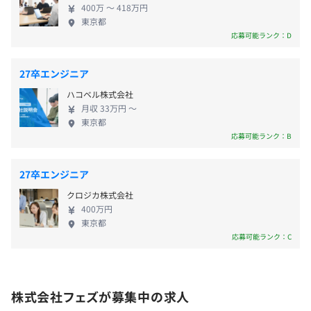
3カ月（待遇の変更はありません）
400万 〜 418万円
前事業年度の育児休業取得者数／出産者数
東京都
男性0人/0人
応募可能ランク：D
女性2人/2人
BigQuery
役員及び管理的地位にある者に占める女性の割合
27卒エンジニア
役員14.0%
ハコベル株式会社
管理職23.0%
月収 33万円 〜
◆企画から開発までシームレスなプロダクト開発体制
東京都
顧客との関係性が近く、ユーザーのニーズを掴んだプロダ
応募可能ランク：B
クトオーナーが開発チームの内部にいることが特徴です。
そのため、企画から開発までの議論と意思決定をシームレ
27卒エンジニア
スに実現でき、ユーザーの生の声を聞きながら、ニーズに
クロジカ株式会社
最大限応えるための開発が可能となっています。
400万円
東京都
◆社会に新しい価値を創るプロダクト開発
応募可能ランク：C
リテール業界には、データ資産が豊富にありますが、未だ
活用しきれていません。またオフラインである店頭では、
計測できていないデータもたくさんあります。フェズはそ
株式会社フェズが募集中の求人
の情報を自ら取りに行き、データベース化することで、オ