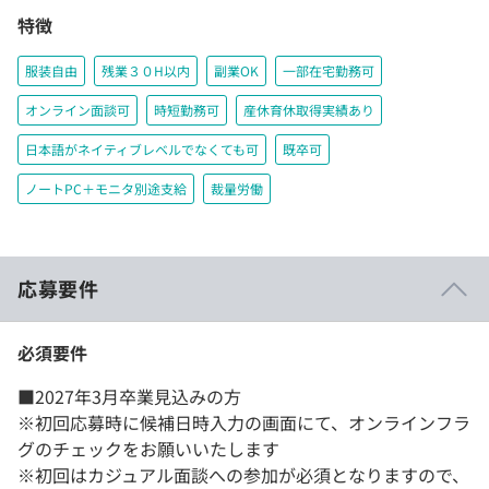
特徴
服装自由
残業３０H以内
副業OK
一部在宅勤務可
オンライン面談可
時短勤務可
産休育休取得実績あり
日本語がネイティブレベルでなくても可
既卒可
ノートPC＋モニタ別途支給
裁量労働
応募要件
必須要件
■2027年3月卒業見込みの方
※初回応募時に候補日時入力の画面にて、オンラインフラ
グのチェックをお願いいたします
※初回はカジュアル面談への参加が必須となりますので、