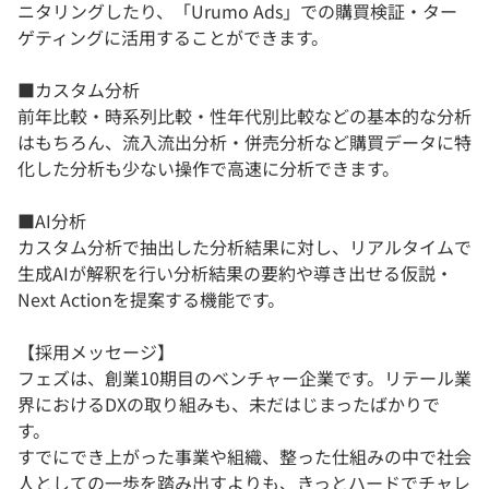
ニタリングしたり、「Urumo Ads」での購買検証・ター
ゲティングに活用することができます。
■カスタム分析
前年比較・時系列比較・性年代別比較などの基本的な分析
はもちろん、流入流出分析・併売分析など購買データに特
化した分析も少ない操作で高速に分析できます。
■AI分析
カスタム分析で抽出した分析結果に対し、リアルタイムで
生成AIが解釈を行い分析結果の要約や導き出せる仮説・
Next Actionを提案する機能です。
【採用メッセージ】
フェズは、創業10期目のベンチャー企業です。リテール業
界におけるDXの取り組みも、未だはじまったばかりで
す。
すでにでき上がった事業や組織、整った仕組みの中で社会
人としての一歩を踏み出すよりも、きっとハードでチャレ