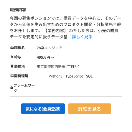
・ナレッジ共有のための社内LT開催 等
職務内容
今回の募集ポジションでは、購買データを中心に、そのデー
◆生活に欠かせないリテール業界を変革する
タから価値を生み出すためのプロダクト開発・分析業務全般
フェズが向き合っているリテール業界は、わたしたちの生
をお任せします。 【業務内容】 わたしたちは、小売の購買
活に欠かせない領域です。テクノロジーの進化とともにオ
データを安定的に扱うデータ基...
詳しく見る
ンラインの世界は広がっていますが、実店舗をはじめとし
職種名
28卒エンジニア
たオフラインの世界が無くなることはありません。むしろ
これらをいかにつなげ垣根なく活用できるかが、両者発展
給与
495万円 〜
のカギとなっています。
勤務地
東京都港区西新橋1丁目2-9
そのためには、業界が抱えるさまざまな課題を解決するテ
開発環境
Python3
TypeScript
SQL
クノロジーの力と、泥臭く立ち向かう姿勢が大切です。い
ち企業としての成功だけではなく、リテール業界を、ひい
フレームワー
ては社会を変革し未来を創っていくために、ともに成長し
ク
ていきませんか？
詳細を見る
気になる(会員登録)