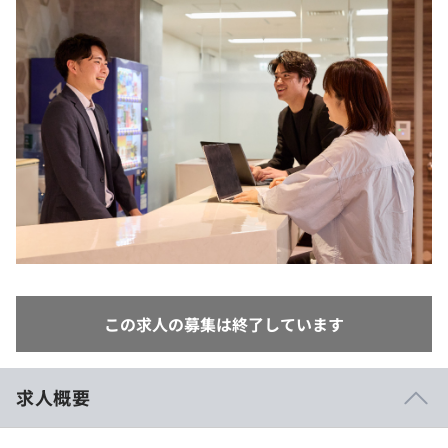
イベント・セミナー
paiza times
再チャレンジ結果一覧
リファレンス
インタビュー
note
就活成功ガイド
プラン
個人向けプラン
法人向けプラン
学校向けプラン
契約内容・クーポン
この求人の募集は終了しています
求人概要