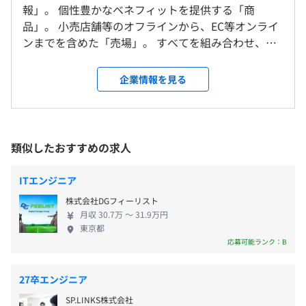
会社の定める場所（テレワークをおこなう場所を含む）
・配属後はOJTを中心に、業務に必要なスキルを習得
報」。 個性豊かなベネフィットを提供する「商
■来店・購買の効果検証も可能な広告ソリューション
自己啓発支援の有無及びその内容
年に1回、予算の達成に応じたカンパニーボーナスを支給
品」。 小売店舗等のオフラインから、EC等オンライ
『Urumo Ads（ウルモアズ）』
・書籍購入補助制度
受動喫煙防止措置に関する事項
ンまでを含めた「売場」。 すべてを組み合わせ、デ
・セミナー/イベントへの参加、資格の取得（テキスト代
屋内禁煙
ータで科学し続けます。 そして、消費者・小売事業
と合格時の検定費用）にかかる費用の補助
者・メーカー・代理店を含めた リテール産業をより
企業情報を見る
メンター制度の有無
良くするために、新たな常識をつくります。 それが
昇給査定：年2回（7月、1月）
PC選択(Windows or Mac)
フェズの使命です。 ◎リテールの成長のために、進
あり
化し続ける リテールデータプラットフォーム
・JR線・東京メトロ「神田」駅より徒歩4分
キャリアコンサルティング制度の有無及びその内容
「Urumo（ウルモ）」と関連するソリューションを
・都営新宿線「岩本町」駅より徒歩5分
なし
類似したおすすめの求人
磨き続け、 会社として進化し続けます。 それがリテ
・東京メトロ「小伝馬町」駅より徒歩5分
社会保険完備（健康保険・厚生年金加入・雇用保険・労災
アジャイル、ペアプロ
社内検定等の制度の有無及びその内容
ールの成長のためになると信じています。 それがフ
保険）
なし
ITエンジニア
ェズのありたい姿です。 【ソリューション一覧】
株式会社DGフィーリスト
−国内最大級のリテールデータプラットフォーム
月収 30.7万 〜 31.9万円
「Urumo（ウルモ）」 −来店・購買の効果検証も可
東京都
能な広告ソリューション「Urumo Ads（ウルモア
無期雇用
応募可能ランク：B
前年度の月平均所定外労働時間の実績
ズ）」
15.5時間
27卒エンジニア
前年度の有給休暇の平均取得日数
Docker、Terraform、Datadog
SP.LINKS株式会社
8.4日