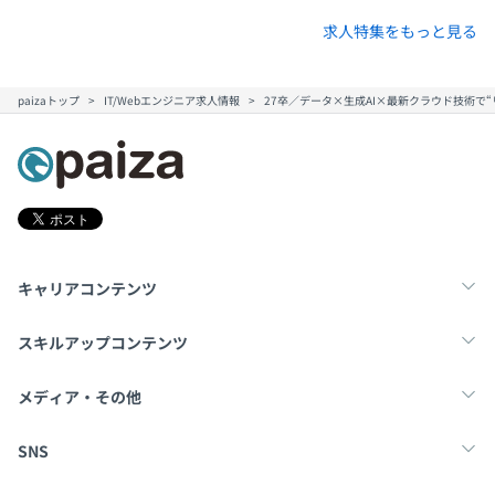
求人特集をもっと見る
paizaトップ
IT/Webエンジニア求人情報
27卒／データ×生成AI×最新クラウド技術で
キャリアコンテンツ
転職・キャリア
未経験転職
新卒就活
スキルアップコンテンツ
学習
スキルチェック
マンガ・ゲーム
メディア・その他
Tech Team Journal
paiza times
note
SNS