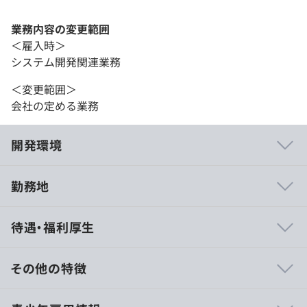
業務内容の変更範囲
＜雇入時＞
システム開発関連業務
＜変更範囲＞
会社の定める業務
開発環境
勤務地
【リモートワーク・フルフレックスで働きやすい環境】
待遇・福利厚生
弊社はリモートワーク（週1以上出社）・フルフレックス
制度を導入しています。
それぞれが最も生産性の上がる働き方を選択できることが
その他の特徴
価値という考えのもと、この制度を導入しており、各自が
有意義に制度を活用しています。