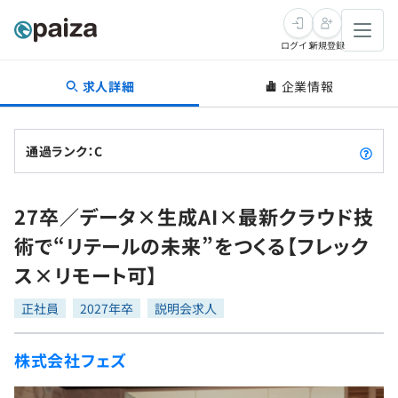
ログイン
新規登録
求人詳細
企業情報
転職・キャリア
未経験転職
求人検索
通過ランク：C
新卒就活
求人検索
インタビュー
27卒／データ×生成AI×最新クラウド技
学習
求人検索
インタビュー
転職成功ガイド
術で“リテールの未来”をつくる【フレック
本選考
スキルチェック
講座一覧
ス×リモート可】
転職成功ガイド
転職エージェント
ゲーム・マンガ
インターン
プログラミング言語
正社員
問題集
2027年卒
説明会求人
メディア
SQL
4択課題
株式会社フェズ
新卒エージェント
paizaとは？
Tech Team Journal
評価結果一覧
ナレッジ