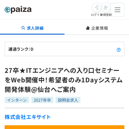
ログイン
新規登録
求人詳細
企業情報
転職・キャリア
未経験転職
求人検索
通過ランク：D
新卒就活
求人検索
インタビュー
27卒★ITエンジニアへの入り口セミナー
学習
求人検索
インタビュー
転職成功ガイド
をWeb開催中！希望者のみ1Dayシステム
本選考
スキルチェック
講座一覧
開発体験@仙台へご案内
転職成功ガイド
転職エージェント
ゲーム・マンガ
インターン
プログラミング言語
インターン
問題集
2027年卒
説明会求人
メディア
SQL
4択課題
株式会社エキサイト
新卒エージェント
paizaとは？
Tech Team Journal
評価結果一覧
ナレッジ