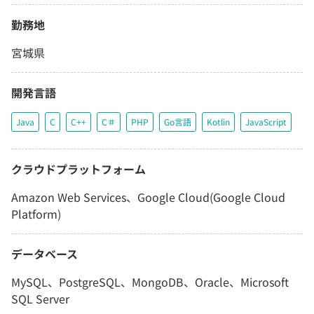
勤務地
宮城県
開発言語
Java
C
C++
C＃
PHP
Go言語
Kotlin
JavaScript
クラウドプラットフォーム
Amazon Web Services、Google Cloud(Google Cloud
Platform)
データベース
MySQL、PostgreSQL、MongoDB、Oracle、Microsoft
SQL Server