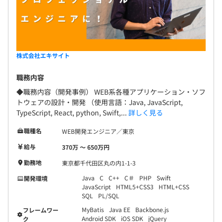
株式会社エキサイト
職務内容
◆職務内容（開発事例） WEB系各種アプリケーション・ソフ
トウェアの設計・開発 （使用言語：Java, JavaScript,
TypeScript, React, python, Swift,...
詳しく見る
職種名
WEB開発エンジニア／東京
給与
370万 〜 650万円
勤務地
東京都千代田区丸の内1-1-3
Java
C
C++
C＃
PHP
Swift
開発環境
JavaScript
HTML5+CSS3
HTML+CSS
SQL
PL/SQL
MyBatis
Java EE
Backbone.js
フレームワー
Android SDK
iOS SDK
jQuery
ク