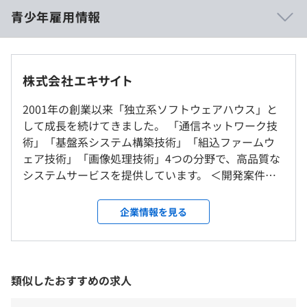
最適なシステム実現のお手伝いを通じて、社会に貢献して
◆Webセミナー
青少年雇用情報
います。
16：30～17：00
◆1Dayインターン
9：15～17：00
株式会社エキサイト
休憩時間：12:00〜13:00（60分）
過去３年間の新卒採用者数・離職者数
・新入社員研修（ビジネスマナー・IT基礎研修）
平均残業時間：平均5.2時間／月
※社内独自のIT基礎研修を実施。個々の実力に合わせてじ
前年度 採用者数3人 離職者数0人
2001年の創業以来「独立系ソフトウェアハウス」と
っくり学習できます。
2年度前 採用者数3人 離職者数1人
して成長を続けてきました。 「通信ネットワーク技
・OJT制度（先輩社員のサポートのもとOJTを行うので、
3年度前 採用者数0人 離職者数0人
術」「基盤系システム構築技術」「組込ファームウ
専門知識やスキルを身につけることができます。）
過去３年間の新卒採用者数の男女別人数
ェア技術」「画像処理技術」4つの分野で、高品質な
・勉強会や技術発表会の開催によるスキル向上
実施日のみ
前年度 男性3人 女性1人
システムサービスを提供しています。 ＜開発案件
・階層別研修（管理職者研修など）
2年度前 男性3人 女性0人
（例）＞
3年度前 男性0人 女性0人
…………………………………………………… ■WEB
企業情報を見る
平均勤続年数
開発 （使用言語：Java, JavaScript, TypeScript,
インターンのためなし
12.3年
React, python, Swift, Go 他） 1.基幹業務アプリケ
受動喫煙防止措置に関する事項
プロジェクトごとに選択
ーション開発 ・人事・給与システム ・ＥＲＰ(ヒト、
従業員に対する受動喫煙対策：あり
モノ、カネ等資源を有効活用管理)システム 2.個別業
対策内容：屋内禁煙
類似したおすすめの求人
務アプリケーション開発 ・電力業向けシステム ・テ
インターンのためなし
研修の有無及び内容
レビ局向けシステム ・カーリース店向けシステム ・