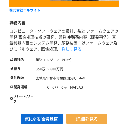
株式会社エキサイト
職務内容
コンピュータ・ソフトウェアの設計、製造 ファームウェアの
開発 画像処理技術の研究、開発 ◆職務内容（開発事例） 車
載機器内蔵のシステム開発、駅務装置向けファームウェア及
びミドルウェア、画像処理...
詳しく見る
職種名
組込エンジニア（仙台）
給与
350万 〜 600万円
勤務地
宮城県仙台市青葉区国分町1-6-9
開発環境
C
C++
C＃
MATLAB
フレームワー
ク
詳細を見る
気になる(会員登録)