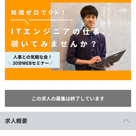
イベント・セミナー
paiza times
再チャレンジ結果一覧
リファレンス
インタビュー
note
就活成功ガイド
プラン
個人向けプラン
法人向けプラン
学校向けプラン
契約内容・クーポン
この求人の募集は終了しています
求人概要