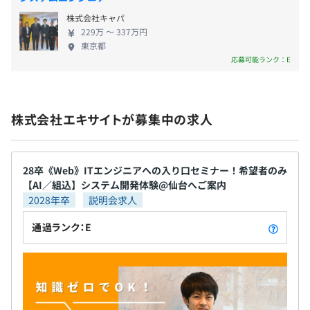
＜組込開発＞
方、ぜひ当社にご応募ください！
前年度の月平均所定外労働時間の実績
言語：C、C++、C#"
株式会社キャパ
6.2時間
229万 〜 337万円
前年度の有給休暇の平均取得日数
東京都
12.6日
応募可能ランク：E
前事業年度の育児休業取得者数／出産者数
エンジニア43名で構成されています。
男性0人/1人
内訳：Web 25名、組込 12名、画像処理他 3名
女性0人/0人
株式会社エキサイトが募集中の求人
役員及び管理的地位にある者に占める女性の割合
役員0.0%
平均3名～5名で開発をおこなっております。
管理職0.0%
28卒《Web》ITエンジニアへの入り口セミナー！希望者のみ
プロジェクトの単位期間は業務により異なります。
【AI／組込】システム開発体験@仙台へご案内
2028年卒
説明会求人
通過ランク：E