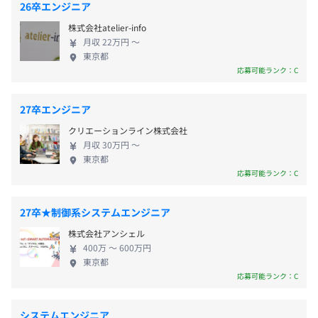
26卒エンジニア
オンデマンドバス配車アプリ ■組込ファームウェア
・新入社員（ビジネスマナー研修、IT技術者研修、社内
株式会社atelier-info
（使用言語：C, MATLAB 他） 1.車載機器内蔵のシ
OJT）
仙台市営地下鉄東西線「広瀬通」駅 徒歩4分
月収 22万円 〜
ステム開発 2.駅務機器(自動料金収受システム-AFC
・中堅社員（技術研修・実務研修）
仙台市営地下鉄南北線「青葉通一番町」駅 徒歩4分
東京都
雇用形態により異なります
(Automatic Fare Collection))開発
・管理職（管理職研修）
応募可能ランク：C
…………………………………………………… ＜エキ
自己啓発支援の有無及びその内容
サイトってどんな会社？３つのポイント＞
・業務に関する資格取得時に資格手当支給
27卒エンジニア
…………………………………………………… 【成
・技術者各々のレベルに合わせてキャリアパスを考え、段
雇用関係なし
クリエーションライン株式会社
長】業種・業務に縛られず、様々な案件を手掛けて
階的なローテーションを図ります
月収 30万円 〜
いるので、日々の仕事を通じて多様な技術を習得で
メンター制度の有無
東京都
きます！ 【挑戦】社内イベントや会議等で情報交換
応募可能ランク：C
あり
全社員参加の月例会議、勉強会、懇親会や技術発表会など
を行い、常に最新の技術をキャッチアップしていま
キャリアコンサルティング制度の有無及びその内容
を開催し、社員同士が仲間意識を保ちながら自発的に働け
す！ 【社風】協調性と思いやりのある社員が多く、
27卒★制御系システムエンジニア
る環境を整えています。
年1回、所属上長との社内面談を実施
職場内に堅苦しい雰囲気は全くありません。仕事を
何かあればすぐに先輩や上司に相談できる環境です。
社内検定等の制度の有無及びその内容
株式会社アンシェル
楽しみながら成長できます！
400万 〜 600万円
なし
…………………………………………………… 困った
東京都
◆エンジニアの開発環境（言語・フレームワークなど）
ことはいつでも先輩や上司に相談できる環境で、安
応募可能ランク：C
＜Web開発＞
心してチャレンジできるようサポートします。 どこ
言語：Java、PHP、C＃
でも通用するITエンジニアをめざして成長したい
システムエンジニア