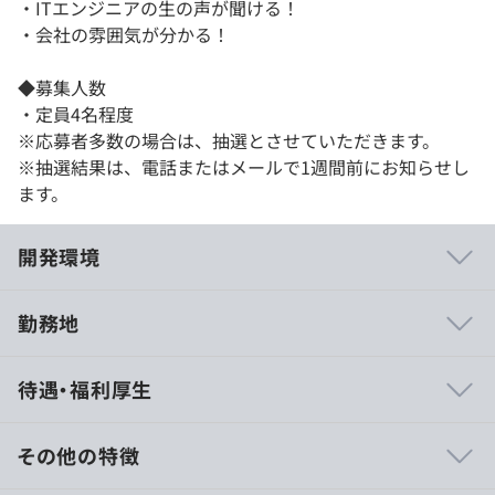
・ITエンジニアの生の声が聞ける！
・会社の雰囲気が分かる！
◆募集人数
・定員4名程度
※応募者多数の場合は、抽選とさせていただきます。
※抽選結果は、電話またはメールで1週間前にお知らせし
ます。
開発環境
勤務地
未経験者もじっくりと育てる風土があり、仕事を楽しみな
待遇・福利厚生
がら成長できます！
４つの分野で高品質なシステムサービスを提供！
「あらゆる情報化ニーズに、確かな技術でお応えします」
その他の特徴
という企業理念に基づき、人材育成に力を注いでいます。