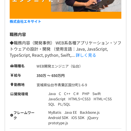
株式会社エキサイト
職務内容
◆職務内容（開発事例） WEB系各種アプリケーション・ソフ
トウェアの設計・開発 （使用言語：Java, JavaScript,
TypeScript, React, python, Swift,...
詳しく見る
職種名
WEB開発エンジニア（仙台）
給与
350万 〜 650万円
勤務地
宮城県仙台市青葉区国分町1-6-9
Java
C
C++
C＃
PHP
Swift
開発環境
JavaScript
HTML5+CSS3
HTML+CSS
SQL
PL/SQL
MyBatis
Java EE
Backbone.js
フレームワー
Android SDK
iOS SDK
jQuery
ク
prototype.js