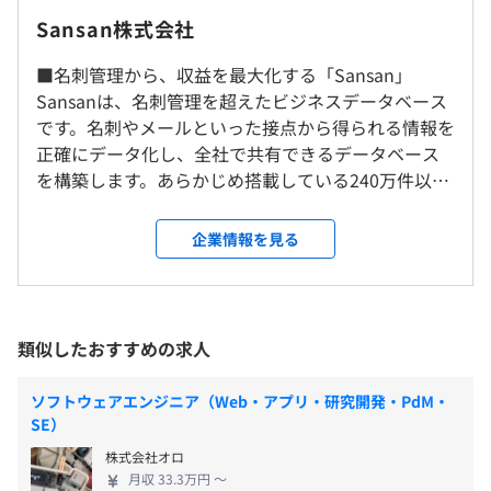
Sansan株式会社
・交通費支給
本社
遠方の方は弊社にてマンスリーマンションを手配します。
前年度の月平均所定外労働時間の実績
〒150-6228 東京都渋谷区桜丘町1-1 渋谷サクラステージ
■名刺管理から、収益を最大化する「Sansan」
28F
10.0時間
Sansanは、名刺管理を超えたビジネスデータベース
※他拠点でも実施可
です。名刺やメールといった接点から得られる情報を
※フルリモートも応相談
正確にデータ化し、全社で共有できるデータベース
インターンのためなし
を構築します。あらかじめ搭載している240万件以上
の企業情報や商談をはじめとする営業活動の情報も
受動喫煙防止措置に関する事項
一元管理できるようにすることで、これまで気付け
屋内全面禁煙
企業情報を見る
なかったビジネス機会を最大化し、売上の拡大を後
各種社会保険完備
押しします。また、名刺関連の業務や商談準備を効率
※雇用形態により異なります
化することで、社員一人ひとりの生産性を高め、コ
ストの削減も可能にします。 ■「なくせる」をつく
■本社
類似したおすすめの求人
り、全社の働き方を変える「Bill One」 Sansan株式
JR 渋谷駅 新南改札から直結
会社が提供するBill Oneは、請求書受領、経費精算、
ソフトウェアエンジニア（Web・アプリ・研究開発・PdM・
雇用関係なし
債権管理といった、さまざまな業務領域の課題を解
SE）
決する、経理AXサービスです。請求書や領収書とい
株式会社オロ
った証憑書類が関わる全社の業務プロセスを根底か
月収 33.3万円 〜