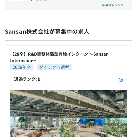
供を通じて、これまで培ってきた人脈を活かしたビ
応募可能ランク：F
ジネス機会を創出します。
Sansan株式会社が募集中の求人
【28卒】R&D実務体験型有給インターン 〜Sansan
Internship〜
2028年卒
ダイレクト選考
通過ランク：B