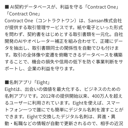
■ AI契約データベースが、利益を守る「Contract One」
「Contract One」
Contract One（コントラクトワン）は、Sansan株式会社
が提供する取引管理サービスです。紙や電子といった形式
を問わず、契約書をはじめとする取引書類を一元化。自社
開発のAIやオペレーター補正を組み合わせて、正確にデー
タを抽出し、取引書類同士の関係性を自動でひも付けま
す。取引の全体像や変遷を俯瞰できるデータベースを構築
することで、機会の損失や信用の低下を防ぐ事業判断をサ
ポートし、企業の利益を守ります。
■名刺アプリ「Eight」
Eightは、出会いの価値を最大化する、ビジネスのための
名刺アプリです。2012年の提供開始以来、400万人を超え
るユーザーに利用されています。Eightを使えば、スマー
トフォン一つで誰にでも簡単にデジタル名刺を渡すことが
できます。Eightで交換したデジタル名刺は、昇進・異
動・転職などの情報が自動で更新されるので、相手の近況