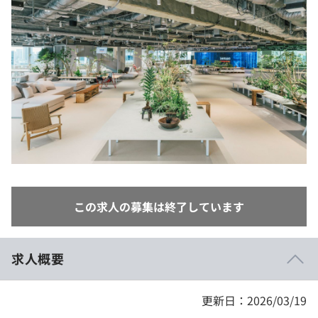
イベント・セミナー
paiza times
再チャレンジ結果一覧
リファレンス
インタビュー
note
就活成功ガイド
プラン
個人向けプラン
法人向けプラン
学校向けプラン
この求人の募集は終了しています
契約内容・クーポン
求人概要
更新日：2026/03/19