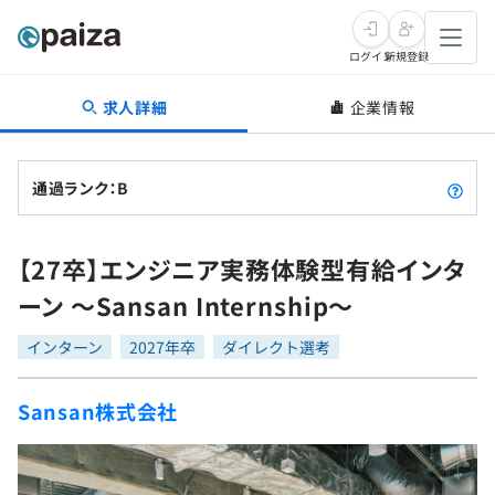
ログイン
新規登録
求人詳細
企業情報
転職・キャリア
未経験転職
求人検索
通過ランク：B
新卒就活
求人検索
インタビュー
【27卒】エンジニア実務体験型有給インタ
学習
求人検索
インタビュー
転職成功ガイド
ーン 〜Sansan Internship〜
本選考
スキルチェック
講座一覧
転職成功ガイド
転職エージェント
インターン
2027年卒
ダイレクト選考
ゲーム・マンガ
インターン
プログラミング言語
問題集
Sansan株式会社
メディア
SQL
4択課題
新卒エージェント
paizaとは？
Tech Team Journal
評価結果一覧
ナレッジ