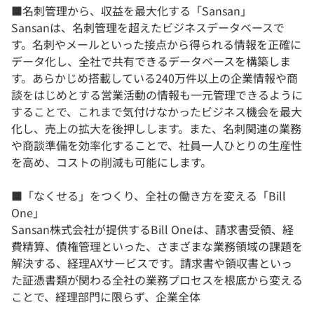
■名刺管理から、収益を最大化する「Sansan」
Sansanは、名刺管理を超えたビジネスデータベースで
す。名刺やメールといった接点から得られる情報を正確に
データ化し、全社で共有できるデータベースを構築しま
す。あらかじめ搭載している240万件以上の企業情報や商
談をはじめとする営業活動の情報も一元管理できるように
することで、これまで気付けなかったビジネス機会を最大
化し、売上の拡大を後押しします。また、名刺関連の業務
や商談準備を効率化することで、社員一人ひとりの生産性
を高め、コストの削減も可能にします。
■「なくせる」をつくり、全社の働き方を変える「Bill
One」
Sansan株式会社が提供するBill Oneは、請求書受領、経
費精算、債権管理といった、さまざまな業務領域の課題を
解決する、経理AXサービスです。請求書や領収書といっ
た証憑書類が関わる全社の業務プロセスを根底から変える
ことで、経理部門に限らず、企業全体