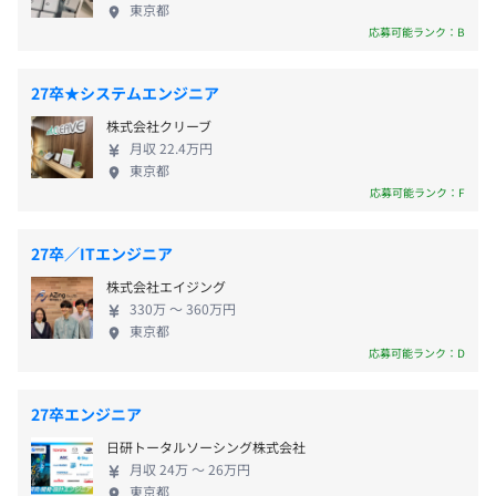
ら変えることで、経理部門に限らず、企業全体 ■ AI
東京都
契約データベースが、利益を守る「Contract One」
応募可能ランク：B
「Contract One」 Contract One（コントラクトワ
ン）は、Sansan株式会社が提供する取引管理サービ
27卒★システムエンジニア
スです。紙や電子といった形式を問わず、契約書をは
株式会社クリーブ
じめとする取引書類を一元化。自社開発のAIやオペ
月収 22.4万円
レーター補正を組み合わせて、正確にデータを抽出
東京都
し、取引書類同士の関係性を自動でひも付けます。取
応募可能ランク：F
引の全体像や変遷を俯瞰できるデータベースを構築
することで、機会の損失や信用の低下を防ぐ事業判
27卒／ITエンジニア
断をサポートし、企業の利益を守ります。 ■名刺ア
株式会社エイジング
プリ「Eight」 Eightは、出会いの価値を最大化す
330万 〜 360万円
る、ビジネスのための名刺アプリです。2012年の提
東京都
供開始以来、400万人を超えるユーザーに利用されて
応募可能ランク：D
います。Eightを使えば、スマートフォン一つで誰に
でも簡単にデジタル名刺を渡すことができます。
27卒エンジニア
Eightで交換したデジタル名刺は、昇進・異動・転職
日研トータルソーシング株式会社
などの情報が自動で更新されるので、相手の近況を
月収 24万 〜 26万円
スマートに把握できます。Eightはデジタル名刺の提
東京都