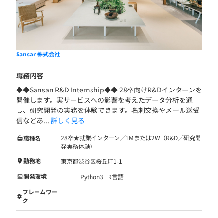
Sansan株式会社
職務内容
◆◆Sansan R&D Internship◆◆ 28卒向けR&Dインターンを
開催します。実サービスへの影響を考えたデータ分析を通
し、研究開発の実務を体験できます。名刺交換やメール送受
信などあ...
詳しく見る
28卒★就業インターン／1Mまたは2W（R&D／研究開
職種名
発実務体験）
勤務地
東京都渋谷区桜丘町1-1
開発環境
Python3
R言語
フレームワー
ク