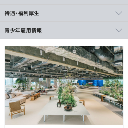
相談の上、ご希望のマシンを支給いたします。
待遇・福利厚生
青少年雇用情報
アジャイル、スクラム、ペアプロ、ドメイン駆動設計、グ
・日当あり（時給2000円）
ローバルチーム（多国籍メンバー）
過去３年間の新卒採用者数の男女別人数
前年度 男性12人 女性4人
9：30～18：30
Docker
休憩時間：12：00～13：00（60分）
平均残業時間：基本残業はありません
研修の有無及び内容
【単体】
マナー研修等
1,797名（2025年2月28日時点）
メンター制度の有無
実施日のみ
【連結】
あり
2,060名（2025年2月28日時点）
本社、もしくはオンラインでの実施