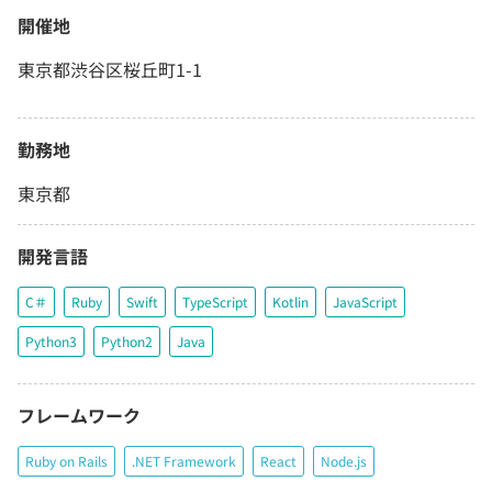
開催地
東京都渋谷区桜丘町1-1
勤務地
東京都
開発言語
C＃
Ruby
Swift
TypeScript
Kotlin
JavaScript
Python3
Python2
Java
フレームワーク
Ruby on Rails
.NET Framework
React
Node.js