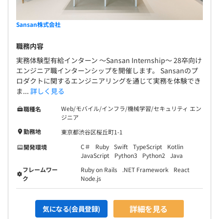
Sansan株式会社
職務内容
実務体験型有給インターン 〜Sansan Internship〜 28卒向け
エンジニア職インターンシップを開催します。 Sansanのプ
ロダクトに関するエンジニアリングを通じて実務を体験でき
ま...
詳しく見る
Web/モバイル/インフラ/機械学習/セキュリティ エン
職種名
ジニア
勤務地
東京都渋谷区桜丘町1-1
C＃
Ruby
Swift
TypeScript
Kotlin
開発環境
JavaScript
Python3
Python2
Java
フレームワー
Ruby on Rails
.NET Framework
React
ク
Node.js
詳細を見る
気になる(会員登録)