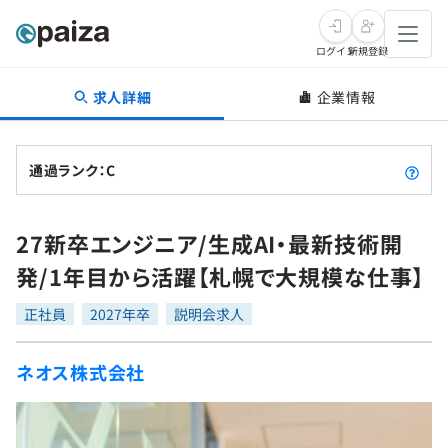
ログイン
新規登録
求人詳細
企業情報
転職・キャリア
未経験転職
求人検索
通過ランク：C
新卒就活
求人検索
インタビュー
27新卒エンジニア/生成AI・最新技術開
学習
求人検索
インタビュー
転職成功ガイド
発/1年目から活躍【札幌で大規模な仕事】
本選考
スキルチェック
講座一覧
転職成功ガイド
転職エージェント
正社員
2027年卒
説明会求人
ゲーム・マンガ
インターン
プログラミング言語
問題集
ネオス株式会社
メディア
SQL
4択課題
新卒エージェント
paizaとは？
Tech Team Journal
評価結果一覧
ナレッジ