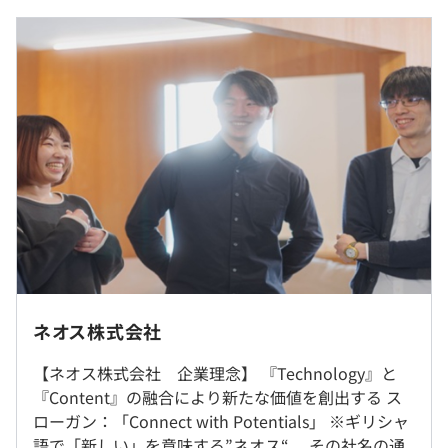
実装することができるのがネオス札幌の一番の強みです
■賃金形態：月給制
■賃金の決定方法：当社規定やスキルに応じて決定いたし
札幌にいながら東京の仕事ができるー札幌で生活をしなが
ます。
過去３年間の新卒採用者数・離職者数
ら東京の仕事ができるので転勤・出向なしで落ち着いてキ
■月給
前年度 採用者数3人 離職者数0人
ャリアアップを描くことができます。
・大学院 232,000円（基本給217,500円 固定残業代
2年度前 採用者数6人 離職者数0人
14,500円）
3年度前 採用者数6人 離職者数0人
・大学 227,200円（基本給213,000円 固定残業代
過去３年間の新卒採用者数の男女別人数
14,200円）
前年度 男性2人 女性1人
※固定残業代は10時間相当の残業代を含み、超過分は別
顧客とのアライアンスから生まれたプロジェクト実績と、
2年度前 男性5人 女性1人
途支給します
当社が独自開発したサービス実績例を紹介します。
3年度前 男性4人 女性2人
※賞与は年1回（月給の3か月分が標準支給となります）
平均勤続年数
【キャリア・メーカー向けソリューション】
8.0年
・NTTドコモ様/画像・動画Webアルバム「フォトコレク
すべて自社内開発となります。転勤や出向はございませ
ション」
ん。
ネオス株式会社
【一般法人向けソリューション】
（※
想定年収
は年収提示額を保証するものではありません）
【ネオス株式会社 企業理念】 『Technology』と
就業場所の変更範囲
研修の有無及び内容
・全日本空輸様／チケット予約システム「ANA SKY
『Content』の融合により新たな価値を創出する ス
＜雇入時＞
MOBILE」
新入社員研修：入社後はビジネスマナーや技術知識、その
ローガン：「Connect with Potentials」 ※ギリシャ
雇入時：札幌オフィス、および自宅
・東京海上日動火災保険様／スマホアプリ「モバイルエー
他グループ企業の事業内容や各部署の業務研究など外部講
語で「新しい」を意味する”ネオス“。 その社名の通