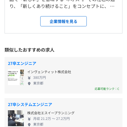
＜変更範囲＞
所定労働時間は10:00~18:30（特定労働時間7.5H)
ジェント」
師を利用しながら、充実したカリキュラムをご用意してお
り、「新しくあり続けること」をコンセプトに、 変
変更範囲：会社の定める場所（リモートワークを行う場所
※19時以降は3時間おきに30分休憩を取得
・日経様・日経BP様／総合情報サイト「NIKKEI STYLE」
ります。
化の速いICT業界において常にアンテナを張り、トレ
を含む）
休憩時間：12時半～13時半（60分）※業務都合により時
・花王様／内脂肪ラボ
エンジニアの場合は経験者や情報系の学部出身の方でも、
ンドを吸収しながら進化し続けるとともに、 時代に
企業情報を見る
間は各自に任せています。
基礎固めの技術研修を用意しております。個人のレベルに
適合したテクノロジーとコンテンツを掛け合わせ
平均残業時間：全体で平均すると月10時間程度となりま
受動喫煙防止措置に関する事項
【アライアンス事業】
合った研修を受けていただきます）
た”新たな価値”を創造・提供してまいります。 【ネ
す。
・従業員に対する受動喫煙対策：あり
・バリューデザイン様／プリペイドカード発行システム
その他：業務フロー研修、管理職研修、マネジャー研修な
オスの沿革】 2004年設立後、2012年東証1部上場
対策内容：敷地内禁煙（喫煙場所あり）
「ネオスバリューカード」
どがあります。
2020年持株会社化し、 2023年名称を「テクミラホー
類似したおすすめの求人
オフィスビルの地下に喫煙所がございます。
自己啓発支援の有無及びその内容
ルディングス」変更 テクミラホールディングの主要
【自社サービス】
資格取得費用負担：会社指定の資格について、受験料や更
株主は大手通信キャリア、大手メーカーなど。 設立
年間休日125日：完全週休二日制（土日祝日）・年末年始
27卒エンジニア
・法人向けチャットサービス「SMART Message 」
新料の負担および報奨金の支給
直後から長きに渡りともにサービスを生みだしてき
休暇・夏季休暇・慶弔休暇・有給休暇・特別休暇（配偶者
・法人向け連絡際管理ツール「SMARTアドレス帳」
インヴェンティット株式会社
メンター制度の有無
ています。 【実績】 自社プロダクト開発例 ・
の出産など）・育児休暇・永年勤続休暇など
・ダイエット歩数計アプリ「RenoBody」
地下鉄東西線西11丁目駅より徒歩3分
380万円
OfficeBot ・Smart アドレス帳 ・ValueWallet 受託
あり
東京都
案件例 ・大手通信キャリアの大規模案件 ・航空業
キャリアコンサルティング制度の有無及びその内容
応募可能ランク：C
界 予約サービス ・エンタメ業界 コンテンツ ・金
人事部との定期面談によるキャリア形成支援
融業界 FinTechや 幅広い分野においてWebサイト
能力の維持・向上を図るため教育・研修の実施および受講
通勤手当（会社規定に基づき支給）深夜残業手当 10時
27卒システムエンジニア
・社内勉強会の開催
やアプリケーション、クラウドシステムなどを提供
支援資格の取得に向けた社内支援
間超過分の残業手当など
・書籍購入費負担
株式会社エスイープランニング
最先端技術の開発案件への活用にも注力しています。
社内検定等の制度の有無及びその内容
・会社指定の資格（IPA、AWSなど）の受験料／更新料の
月収 21.2万 〜 27.2万円
当社は自社サービスも複数展開しており、どのプロ
なし
東京都
負担および報奨金の支給