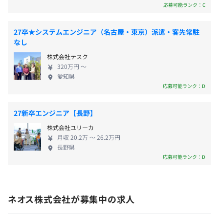
ジェクトにおいても、企画～要件定義～基本設計の
応募可能ランク：C
上流工程に集中しながら、時代に合ったサービスを
昇給昇格：年1回（3月）
つくり上げることができます。 裁量が広く、若いう
27卒★システムエンジニア（名古屋・東京）派遣・客先常駐
ちから上流工程のリーダーとして活躍できるチャン
なし
前年度の月平均所定外労働時間の実績
業務に応じて、MacまたはwindowsのノートＰＣを支給し
スもあります！ 目標を持って積極的にチャレンジで
ています
19.9時間
株式会社テスク
きる環境で、自身の求めるスキルを身につけること
採用となった場合には、健康保険・厚生年金・雇用保険・
320万円 〜
※モニターやキーボードなど必要なものは個別で必要なも
前年度の有給休暇の平均取得日数
ができます。
愛知県
労災保険などに加入
のを支給しています。
11.4日
応募可能ランク：D
インターンの場合には日数等に応じて必要な保険に加入と
前事業年度の育児休業取得者数／出産者数
なります。
男性1人/2人
27新卒エンジニア【長野】
女性2人/2人
プロジェクトごとに選択、ウォーターフォール、アジャイ
株式会社ユリーカ
役員及び管理的地位にある者に占める女性の割合
月収 20.2万 〜 26.2万円
ル、スクラム、ペアプロ、チケット駆動開発、プロトタイ
役員0.0%
長野県
無期雇用
ピング
応募可能ランク：D
管理職16.1%
3か月
ネオス株式会社が募集中の求人