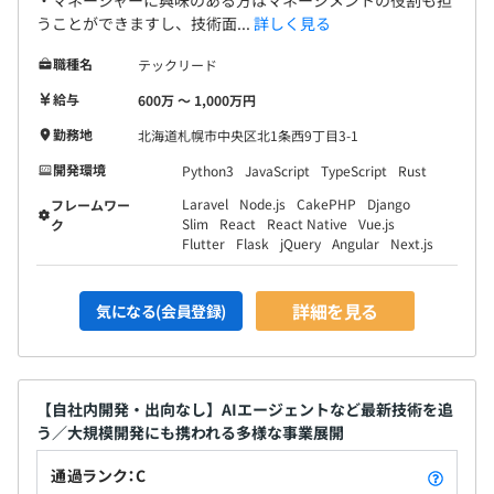
・マネージャーに興味のある方はマネージメントの役割も担
うことができますし、技術面...
詳しく見る
職種名
テックリード
給与
600万 〜 1,000万円
勤務地
北海道札幌市中央区北1条西9丁目3-1
開発環境
Python3
JavaScript
TypeScript
Rust
Laravel
Node.js
CakePHP
Django
フレームワー
Slim
React
React Native
Vue.js
ク
Flutter
Flask
jQuery
Angular
Next.js
詳細を見る
気になる(会員登録)
【自社内開発・出向なし】AIエージェントなど最新技術を追
う／大規模開発にも携われる多様な事業展開
通過ランク：C