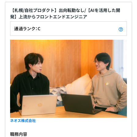
【札幌/自社プロダクト】出向転勤なし/【AIを活用した開
Docker、AWS CloudFormation
発】上流からフロントエンドエンジニア
通過ランク：C
各チームやプロジェクトにより業務の進め方は異なります
が、
毎朝定例MTGを行い、情報共有や進捗確認をしながらリ
モートでもリアルでも業務に支障が出ないようにコミュニ
ケーションをとりながら仕事を進めています。
業務に集中するにはリモートワークが便利な時もあります
が、対面で会話をしながら進めることが効率が良い時もあ
ります。
その時に応じてハイブリット勤務をしながらプロジェクト
の成功に向けて開発業務を行います
ネオス株式会社
職務内容