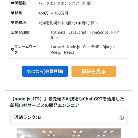
職種名
バックエンドエンジニア（札幌）
給与
450万 〜 700万円
勤務地
北海道札幌市中央区北1条西9丁目3-1
Python3
JavaScript
TypeScript
PHP
開発環境
Rust
フレームワー
Laravel
Node.js
CakePHP
Django
ク
Vue.js
React
詳細を見る
気になる(会員登録)
【node.js（TS）】最先端のAI技術◎Chat-GPTを活用した
新規自社サービスの開発エンジニア
通過ランク：B