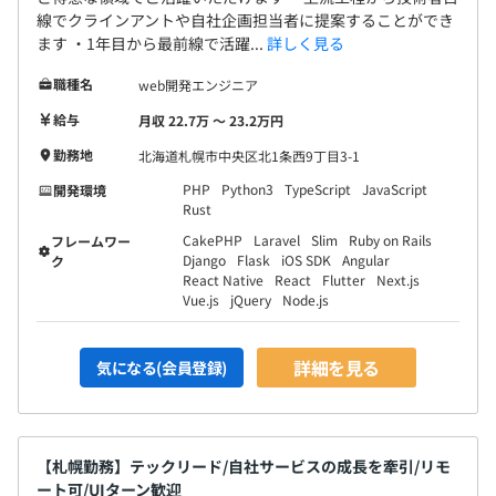
線でクラインアントや自社企画担当者に提案することができ
ます ・1年目から最前線で活躍...
詳しく見る
職種名
web開発エンジニア
給与
月収 22.7万 〜 23.2万円
勤務地
北海道札幌市中央区北1条西9丁目3-1
PHP
Python3
TypeScript
JavaScript
開発環境
Rust
CakePHP
Laravel
Slim
Ruby on Rails
フレームワー
Django
Flask
iOS SDK
Angular
ク
React Native
React
Flutter
Next.js
Vue.js
jQuery
Node.js
詳細を見る
気になる(会員登録)
【札幌勤務】テックリード/自社サービスの成長を牽引/リモ
ート可/UIターン歓迎