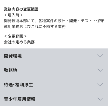
業務内容の変更範囲
＜雇入時＞
開発技術本部にて、各種案件の設計・開発・テスト・保守
運用業務およびこれに不随する業務
＜変更範囲＞
会社の定める業務
開発環境
勤務地
幅広い事業領域ー身近なサービスから大規模な研究開発ま
待遇・福利厚生
で、事業領域が広いので、多様な技術に触れることがで
き、エンジニアとして成長できる環境です
青少年雇用情報
上流工程から開発ができるー設計から実際に手を動かして