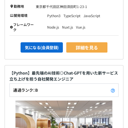
勤務地
東京都千代田区神田須田町1-23-1
開発環境
Python3
TypeScript
JavaScript
フレームワー
Node.js
Nuxt.js
Vue.js
ク
詳細を見る
気になる(会員登録)
【Python】最先端のAI技術◎Chat-GPTを用いた新サービス
立ち上げを担う自社開発エンジニア
通過ランク：B