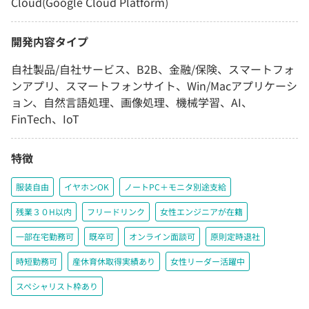
Cloud(Google Cloud Platform)
開発内容タイプ
自社製品/自社サービス、B2B、金融/保険、スマートフォ
ンアプリ、スマートフォンサイト、Win/Macアプリケーシ
ョン、自然言語処理、画像処理、機械学習、AI、
FinTech、IoT
特徴
服装自由
イヤホンOK
ノートPC＋モニタ別途支給
残業３０H以内
フリードリンク
女性エンジニアが在籍
一部在宅勤務可
既卒可
オンライン面談可
原則定時退社
時短勤務可
産休育休取得実績あり
女性リーダー活躍中
スペシャリスト枠あり