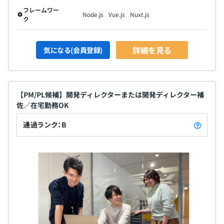
フレームワー
Node.js
Vue.js
Nuxt.js
ク
詳細を見る
気になる(会員登録)
【PM/PL候補】開発ディレクターまたは開発ディレクター補
佐／在宅勤務OK
通過ランク：B