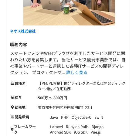
ネオス株式会社
職務内容
スマートフォンやWEBブラウザを利用したサービス開発に関
わりたい方を募集します。 当社サービス開発事業部では、自
社事業やパートナーと連携した各種ITサービスの開発ディレ
クション、 プロジェクトマ...
詳しく見る
【PM/PL候補】開発ディレクターまたは開発ディレク
職種名
ター補佐／在宅勤務
給与
500万 〜 800万円
勤務地
東京都千代田区神田須田町1-23-1
開発環境
Java
PHP
Objective-C
Swift
フレームワー
Laravel
Ruby on Rails
Django
ク
Android SDK
iOS SDK
Vue.js