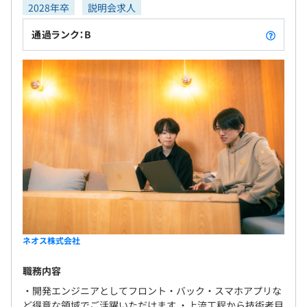
署：OfficeBot スマートアドレス帳など）
2028年卒
説明会求人
・ソリューションアーキテクチャ部（大規模受託開発や
iOS Androidアプリ・サーバー開発など）
通過ランク：B
それぞれ5～10名体制でプロジェクトを担当することが多
いです。
ネオス株式会社
職務内容
・開発エンジニアとしてフロント・バック・スマホアプリな
ど得意な領域でご活躍いただけます ・上流工程から技術者目