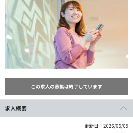
イベント・セミナー
paiza times
再チャレンジ結果一覧
リファレンス
インタビュー
note
就活成功ガイド
プラン
個人向けプラン
法人向けプラン
学校向けプラン
この求人の募集は終了しています
契約内容・クーポン
求人概要
更新日：2026/06/05