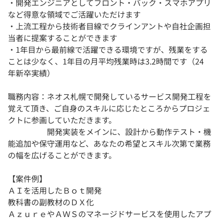
・開発エンジニアとしてフロント・バック・スマホアプリ
など得意な領域でご活躍いただけます
・上流工程から技術者目線でクラインアントや自社企画担
当者に提案することができます
・1年目から最前線で活躍できる環境ですが、残業をする
ことは少なく、1年目の月平均残業時は3.2時間です（24
年新卒実績）
職務内容：ネオス札幌で開発しているサービス開発工程を
覚えて頂き、ご自身のスキルに応じたところからプロジェ
クトに参画していただきます。
開発実装をメインに、設計から動作テスト・機
能追加や保守運用など、あなたの希望とスキル次第で業務
の幅を広げることができます。
【案件例】
ＡＩを活用したＢｏｔ開発
教科書の副教材のＤＸ化
ＡｚｕｒｅやＡＷＳのマネージドサービスを使用したアプ