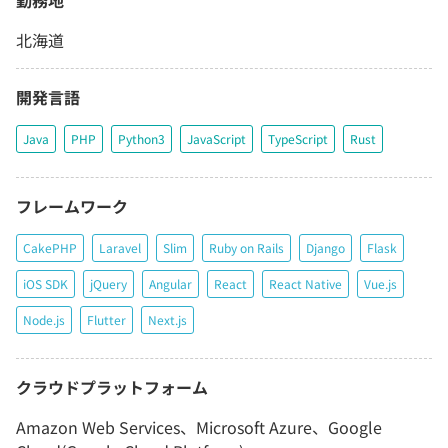
勤務地
北海道
開発言語
Java
PHP
Python3
JavaScript
TypeScript
Rust
フレームワーク
CakePHP
Laravel
Slim
Ruby on Rails
Django
Flask
iOS SDK
jQuery
Angular
React
React Native
Vue.js
Node.js
Flutter
Next.js
クラウドプラットフォーム
Amazon Web Services、Microsoft Azure、Google