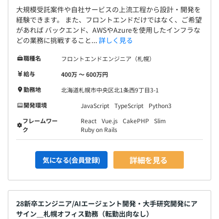
大規模受託案件や自社サービスの上流工程から設計・開発を
社内の評価制度により、多角的な視点から評価を実施して
経験できます。 また、フロントエンドだけではなく、ご希望
があれば バックエンド、AWSやAzureを使用したインフラな
います。
どの業務に挑戦すること...
詳しく見る
評価者はエンジニアの部長や管理職となる為、技術や開発
エンジニアとしての適正な評価ができるような評価体制で
職種名
フロントエンドエンジニア（札幌）
す。
給与
400万 〜 600万円
勤務地
北海道札幌市中央区北1条西9丁目3-1
開発環境
JavaScript
TypeScript
Python3
札幌開発技術本部：100名の開発体制
フレームワー
React
Vue.js
CakePHP
Slim
プロパー社員、協力会社の方を含めると約100名で開発を
ク
Ruby on Rails
行っています。
詳細を見る
気になる(会員登録)
開発技術本部
・システムデザイン部（主に受託開発を担う部署：キッズ
向け知育アプリや教育系のアプリ開発・サイト構築など幅
広く開発経験ができます）
28新卒エンジニア/AIエージェント開発・大手研究開発にア
・プロダクトデザイン部（自社プロダクトの開発を担う部
サイン＿札幌オフィス勤務（転勤出向なし）