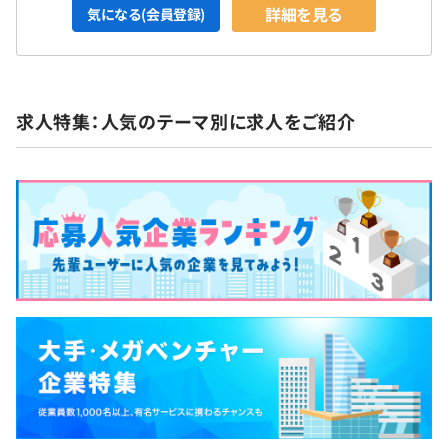
詳細を見る
気になる(会員登録)
役員及び管理的地位にある者に占める女性の割合
4チーム体制で、1チームあたり3～9名の構成です。
3カ月（待遇の変更はありません）
役員0.0%
管理職5.5%
求人特集：人気のテーマ別に求人をご紹介
平均3名〜5名で開発をおこなっています。
1プロジェクトの単位期間は短いもので3カ月、長いもの
で1年程度です。