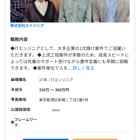
【採用メッセージ】 今後も事業を発展させるため
会社の業績、従業員の勤務成績等を勘案して支給いたしま
【開発環境】
画・実績表」を活用して効果的におこなう。
に、さらなる成長を目指すフェーズとなりました。
す。
■Web開発
・事業部長、総務部が連携し、計画・継続的に実施する。
次世代を担うやる気に満ちた新たな仲間をお待ちし
・言語：Java
ております！
株式会社エイジング
・環境：Linux、Windows
■具体的内容
・インフラ：AWS
・業務素行：日常の業務における行動、協調性、積極性な
職務内容
年1回
・各種DB
どを5段階方式で各項目ごとに評価する。
◆ITエンジニアとして、大手企業の1次請け案件でご活躍い
評価基準に対する成績、会社の業績・次年度への期待度等
社内検定等の制度の有無及びその内容
ただきます。 ◆上流工程案件が多数のため、成長スピードに
を総合的に査定をおこないます。
なし
よっては先輩のサポート受けながら要件定義にも早期に挑戦
できます。 ◆案件単位で人を...
詳しく見る
半期ごとにキャリア面談を実施しています。
本人の素養や希望をヒアリングしたり短期や中長期の目標
職種名
27卒／ITエンジニア
社会保険完備（健康保険・厚生年金加入・雇用保険・労災
設定をしたりキャリアパスを一緒に考えています。
前年度の月平均所定外労働時間の実績
給与
330万 〜 360万円
保険）
13.5時間
勤務地
東京都港区新橋二丁目2番9号
前年度の有給休暇の平均取得日数
開発環境
Java
11.0日
フレームワー
前事業年度の育児休業取得者数／出産者数
無期雇用
ク
男性0人/0人
女性0人/0人