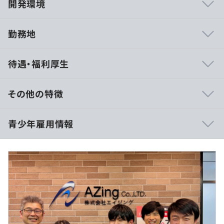
開発環境
勤務地
◆デイリーのミーティングで気軽に相談できる場を設けて
待遇・福利厚生
います。
◆月残業時間は16時間程度で、ワークライフバランスも
充実！仕事とプライベートでしっかりとオンオフの切り替
その他の特徴
えができます。
■院卒：年収330万
青少年雇用情報
〈月給の内訳〉
・基本給：237,400円
・固定残業代：20時間分、37,600円
相談の上、ご希望のマシンを支給いたします。
・その他各種手当
過去３年間の新卒採用者数・離職者数
■大卒：年収318万
前年度 採用者数3人 離職者数0人
〈月給の内訳〉
2年度前 採用者数4人 離職者数0人
・基本給：228,800円
3年度前 採用者数6人 離職者数2人
・固定残業代：20時間分、36,200円
過去３年間の新卒採用者数の男女別人数