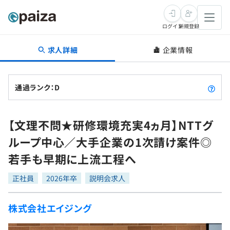
ログイン
新規登録
求人詳細
企業情報
転職・キャリア
未経験転職
求人検索
通過ランク：D
新卒就活
求人検索
インタビュー
【文理不問★研修環境充実4ヵ月】NTTグ
学習
求人検索
インタビュー
転職成功ガイド
ループ中心／大手企業の1次請け案件◎
本選考
スキルチェック
講座一覧
若手も早期に上流工程へ
転職成功ガイド
転職エージェント
ゲーム・マンガ
インターン
プログラミング言語
正社員
問題集
2026年卒
説明会求人
メディア
SQL
4択課題
株式会社エイジング
新卒エージェント
paizaとは？
Tech Team Journal
評価結果一覧
ナレッジ