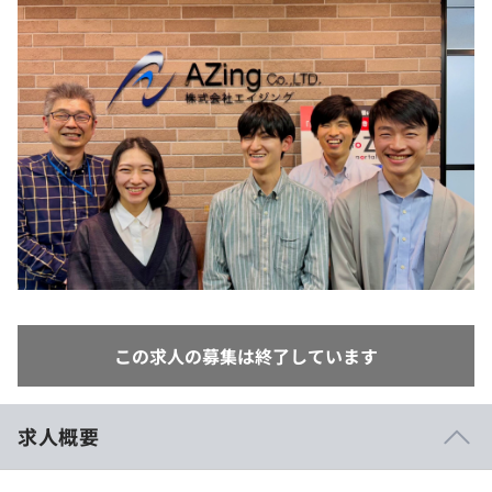
イベント・セミナー
paiza times
再チャレンジ結果一覧
リファレンス
インタビュー
note
就活成功ガイド
プラン
個人向けプラン
法人向けプラン
学校向けプラン
契約内容・クーポン
この求人の募集は終了しています
求人概要