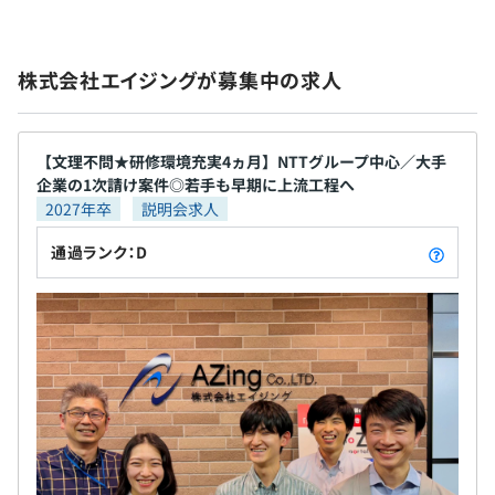
・完全週休2日制（土日）、祝日
ム『Liferay』を用いたDXソリューションを、製造
また、合同セミナーや会社説明会での社員の雰囲気がよか
制作、情報処理、DB連携、フレームワーク等、
・年末年始休暇
業・金融系・流通系などの幅広く多くのお客様に提
った点も印象に残っており、決め手のひとつになりまし
開発実務において必要な基礎知識を学べる研修となって
・夏季休暇
案および開発をおこなっております。 ■ポータルシ
た。
います（プログラミング言語：Java）
株式会社エイジングが募集中の求人
・特別休暇（慶弔休暇、子の看護、介護、産前産後休暇な
ステム全般に関するコンサルティング ■自社プロダ
SE研修（社内）では、業界での弊社の立ち位置の理解
ど）
クト『Liferay』に関するコンサルティング、デベプ
■ITサービス事業本部 Liferay＆DXビジネス事業部／エン
を始め、プロジェクト入門、業務フロー作成等、
・有給休暇（入社半年経過時点10日、最高付与日数20
メント（開発）、保守・サポート業務 ■Webシステ
ジニア
開発作業の演習をおこないながら学べる研修となってい
日）
ムおよび業務アプリケーション開発 ■DXソリューシ
【文理不問★研修環境充実4ヵ月】NTTグループ中心／大手
エイジングを選んだ理由は、向上心が強い人たちが集まっ
ます
企業の1次請け案件◎若手も早期に上流工程へ
ョン 【エンジニアとして働く魅力】 当社のサービス
ていると感じたためです。
自己啓発支援の有無及びその内容
2027年卒
説明会求人
範囲は最上流工程から開発、保守サポート、運用ま
就活中は若いうちにできるだけ早く成長できるという軸で
資格支援制度：
でSIerとして提供できるすべての工程をワンストップ
会社を探していました。
通過ランク：D
条件を満たした資格について合格した場合は、受験料や報
・通勤手当
でおこなっております。 AI、IoT、ビッグデータそし
早く成長するためには周囲の人からの影響が大きいと思
奨金、一部資格手当の支給があります（別途定められた資
・残業手当
てDXの流れをとらえた企業戦略と、日本を代表する
い、よい影響を受けられる環境を選ぼうと思っていまし
格ランク表により支給額は変する動）
・休日等の割増賃金
大企業に、ポータル分野においてコンサルティング
た。
メンター制度の有無
・子ども手当
から担える業務ノウハウと技術力を武器に、多数の
その中でエイジングは内定者面談などで出会った先輩方ひ
・資格手当（資格ごとに設定）
プロジェクトを手がけております。 専門性を極める
なし
とりひとりの向上心が高く、より先を目指していく人がた
など
「縦の成長」または幅広い分野に挑戦する「横の成
キャリアコンサルティング制度の有無及びその内容
くさん居ました。
長」、どちらも可能な環境を整えています！ 技術を
この会社の中でなら一緒に成長していけると感じたのが、
■基本的事項
広く深く学び、知的好奇心を満たせる環境で、エン
エイジングを選んだ理由です。
・OJTを中心にOff-JTを連動させ実施。
ジニアとして幅広い経験を積んでいきませんか？
・昇進昇格、人事考課などの管理を「キャリアプラン計