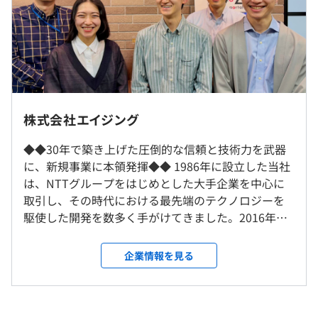
・その他各種手当
前年度 男性2人 女性1人
【先輩社員の入社理由】
2年度前 男性4人 女性0人
※固定残業代に含めた時間外労働を超えた時間外労働につ
■ITサービス事業本部 ソリューション開発事業部／プロ
リモートでの勤務は原則週2回あります。
3年度前 男性2人 女性4人
いては、割増賃金（残業代）を追加で支給いたします。
ジェクトマネージャー
平均勤続年数
わたしは文系出身なのですが、専門的な知識・スキルを身
12.1年
就業場所の変更範囲
に着けたいと考えてIT業界を志望しました。
＜雇入時＞
その中でもエイジングは、若手でもやる気しだいで活躍で
株式会社エイジング
東京本社
きる風土があること、また、失敗しても次に生かし前向き
＜変更範囲＞
◆◆30年で築き上げた圧倒的な信頼と技術力を武器
（※
想定年収
は年収提示額を保証するものではありません）
に働ける環境だと感じたため入社を決めました。
研修の有無及び内容
会社の定める場所（プロジェクト先：東京都内および近
に、新規事業に本領発揮◆◆ 1986年に設立した当社
郊）
内定後の受入れサポート＋入社後約4カ月にわたり教育制
は、NTTグループをはじめとした大手企業を中心に
■ITサービス事業本部 ソリューション開発事業部／エン
度があります。
取引し、その時代における最先端のテクノロジーを
ジニア
●内定後～入社まで
9：30～18：30
受動喫煙防止措置に関する事項
駆使した開発を数多く手がけてきました。2016年に
わたしは高専の情報工学科出身ということもあり、元から
基本情報技術者試験の受験のテキスト配布＋受験にあた
休憩時間：60分
敷地内禁煙
は、世界2500社以上で導入実績のあるポータルプラ
IT企業への就職を志望していました。
り先輩社員がサポートいたします。
平均残業時間：平均16時間程度／月
ットフォーム『Liferay』のオフィシャルパートナー
さまざまなIT企業がある中で、上流から下流までの工程に
企業情報を見る
●入社後
に認定。エンジニアサイドと連携しながら、
関われるということもあり、自分の学んできた技術を生か
IT基礎研修（社外）3カ月間＋SE基礎研修（社内）1カ
『Liferay』を基軸にしたソリューションを提供して
すだけでなく、それが仕事の中でどう使われるのか、全体
月間のスケジュールとなります。
います。 【事業内容】 主にWeb構築プラットフォー
の流れを見れると思いエイジングを選びました。
IT基礎研修（社外）では、アルゴリズム、WEBサイト