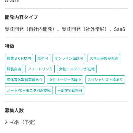
Oracle
開発内容タイプ
受託開発（自社内開発）、受託開発（社外常駐）、SaaS
特徴
残業３０H以内
既卒可
オンライン面談可
スキル研修が充実
服装自由
フリードリンク
女性エンジニアが在籍
産休育休取得実績あり
女性リーダー活躍中
スペシャリスト枠あり
ノートPC＋モニタ別途支給
一部在宅勤務可
募集人数
2～6名（予定）