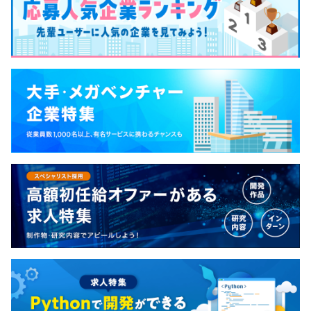
学び続けることで今の自分を広げていく。」 私たち
非管理職社員
支援。採用候補者体験を上げることで選考離脱率、内定辞
東京メトロ半蔵門線 徒歩2分
は、現状のポジションに甘んじることなく常に進み
■Compass
退率を下げる為の採用支援ツール。
東京メトロ東西線 徒歩2分
続けます。
リーダーシップ変革を目的とし、自身のあり方やメンタル
都営三田線 徒歩10分
モデルを内省しながら、志・ビジョンの明確化と実現する
✓HR forecaster：採用選考プロセスの質を上げることで、
ためのシナリオプランニングを継続して、約1年間実施し
年間休日122日 ※2024年度
選考李タヅ立、内定辞退率を下げるための採用支援ツー
ます。
完全週休2日制、祝日、年末年始
ル。
年次有給休暇（初年度10日間）、慶弔休暇、育児休暇、
■I-Next
看護休暇、介護休暇、
✓エンジニアパス：IT人材ポテンシャル層の現場育成
次期リーダー候補の選抜型研修。事業家や自治体などの、
産前休暇、産後休暇、夏期休暇、災害休暇 等
（OJT）を支援するサービス。
正解の無いテーマに対してチームで提案を行う「アルフ
ァ」。
など
日常業務の経験から、自己マスタリー・メンタルモデルを
探求する「マスター」の2種類のプログラムを、適性によ
■交通費支給
って受講します。
■役職手当
■新規事業提案制度
■未来義塾／未来志塾
■キャリアチャレンジ制度
パーソルグループの経営幹部、次世代経営幹部の育成を目
■育休取得率90％以上
・新入社員研修：入社後はビジネスマナーや社会人の基礎
的とした選抜プログラムです。
■財形貯蓄制度
力について学ぶ機会があります。
グループの経営課題や外部環境に関する経営テーマについ