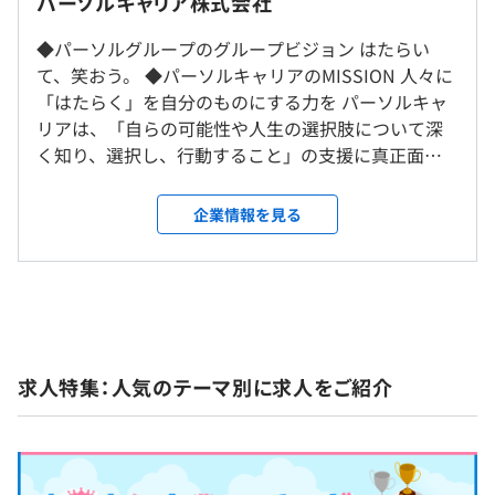
就業場所の変更範囲
パーソルキャリア株式会社
賞与：支給無し（年俸制のため）
ントサービス。
導入研修、新任プレマネジメント研修
＜雇入時＞
管理職向け：新任マネジメント研修
◆パーソルグループのグループビジョン はたらい
東京本社、大手町オフィス、および自宅
✓dodaX：はたらくハイクラス層をターゲットにした、ヘ
その他各事業部での研修があります。
て、笑おう。 ◆パーソルキャリアのMISSION 人々に
＜変更範囲＞
ッドハンティングサービス。
自己啓発支援の有無及びその内容
「はたらく」を自分のものにする力を パーソルキャ
会社の定める場所（テレワークを行う場所を含む）
リアは、「自らの可能性や人生の選択肢について深
■新人研修／新卒フォローアップ研修／中途導入研修
✓doda ダイレクト：日本最大級のdodaスカウト会員デー
（※
想定年収
は年収提示額を保証するものではありません）
く知り、選択し、行動すること」の支援に真正面か
主体的・自律的なビジネスパーソンの育成を目的として、
受動喫煙防止措置に関する事項
タベース（約373万人 ※2024年6月末時点の累計スカウト
ら取り組むため、ミッションを制定しました。 既存
新卒入社～3年間のカリキュラムが構成されています。
執務室内禁煙
会員登録者数）にアクセスができ、転職希望者の登録情報
事業の強化・進化はもちろん、テクノロジーを活用
また中途入社社員には、入社～現場配属後スムーズに活躍
企業情報を見る
を確認した上で、企業から直接スカウトメールが送れるサ
しながら、ミッションに紐づくサービス開発を推し
して頂くための研修を実施しています。
等級によって異なります。
ービス。
進めていきます。 ◆VALUE 「”はたらく課題”と“ビジ
ネス”をつなげてとらえ、自分ゴトとしてその解決プ
■新任プレマネジメント研修／新任マネジメント研修
※1ヶ月単位のフレックス制を適用しています
✓HR Spanner：中途入社者が入社後スムーズに職場環境
＜本社＞
ロセスを楽しむ」 「外向き」「自分ゴト化」「成長
グループリーダー、マネジャー向けに「顧客創造」「組織
・標準就業時間：10:00～19:00（休憩時間60分）
に馴染み、早期に即戦力として立ち上がれるようにコンデ
東京メトロ日比谷線「神谷町駅」（地下通路5番出口直
マインド」 私たちは、日々この3つの価値観に立ち返
運営」「人材育成」という3要件に沿った研修を実施して
・残業時間：月20～40時間程度
ィションチェックやコミュニケーションのサポートをする
結）より徒歩約6分
りながら働いています。 ・外向き…「目の前にいる
います。
・固定外時間労働手当制
オンボーディングサービス。簡単な操作と最小限の工数
東京メトロ南北線「六本木一丁目駅」より徒歩約7分
求人特集：人気のテーマ別に求人をご紹介
お客さま、世の中が直面する課題や変化にいつも目
リーダーとしてのあり方、マネジメントスキル、コーチン
・専門業務型裁量労働制
で、中途入社者の不安や悩みを検知し、現場でのコミュニ
を向ける。」 ・自分ゴト化…「自らの意志を持ち、
グなど体系的なプログラムにより、メンバーの主体性や成
休憩時間：休憩60分 ※昼食時間は業務の都合により各々
ケーションを促進します。
＜大手町オフィス＞
自分ならどうしたいか常に自問自答する。」 ・成長
長意欲を高め続けるリーダー、マネジャーの育成を目的に
の自主性に任せています
地下鉄各線「大手町駅」地下道より直結(地上出口E2・C7)
マインド…「前向きにフィードバックを取り入れ、
しています。
平均残業時間：19.9時間／月（2024年3月時点）※対象：
✓HRアナリスト：最新のテクノロジーで企業の採用活動を
東京メトロ丸の内線・千代田線 徒歩0分