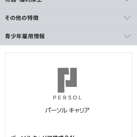
Google Cloud Platform を利用したサーバレスな構成を
採用しつつ、Vue.js、Nuxt.js 等の JavaScript フレームワ
ークを用いて新規開発を進めています。
その他の特徴
よりスピード感を持って良いサービスを開発するために、
新技術へのチャレンジを積極的に行い、開発環境を改善し
■年俸
青少年雇用情報
ていただきます。
3,600,000円～5,500,000円
※職務の性質上、スキル・能力に応じて、内定オファー時
【プロダクト開発エンジニア】
に年俸を確定。
『開発スピードを高める』ことを役割とし、2020年度の
※上記は時間外勤務手当を含みません、手当は時間連動で
テーマに、【doda環境リフォーム】、【アジャイル開発
別途支給となります。
過去３年間の新卒採用者数の男女別人数
体制拡大】【内製エンジニアチーム拡大】を掲げ、推進し
前年度 男性160人 女性197人
ていきます。「プロダクト開発部」は、アジャイル開発体
■モデルケース（残業 月30時間の場合）
2年度前 男性118人 女性138人
制拡大に伴い、従来のIT企画やプロジェクトマネジメント
年収:4,320,000円～5,500,000円
3年度前 男性76人 女性93人
を中心とした業務から、スクラムマスターやシステムアー
月例給与:360,000円～458,000円
キテクトといった業務へシフトしていきます。
■諸手当（併せて諸手当の欄もご確認ください）
交通費支給（当社規定による）、時間外勤務手当、深夜勤
研修の有無及び内容
務手当、休日勤務手当、リモートワーク手当
各種研修があります。
昇給：年2回（4月・10月）当社規定による
✓doda：会員数888万人（2024年6月時点）総合エージェ
メンバー向け：新人研修、新卒フォローアップ研修、中途