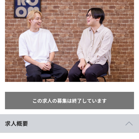
イベント・セミナー
paiza times
再チャレンジ結果一覧
リファレンス
インタビュー
note
就活成功ガイド
プラン
個人向けプラン
法人向けプラン
学校向けプラン
契約内容・クーポン
この求人の募集は終了しています
求人概要