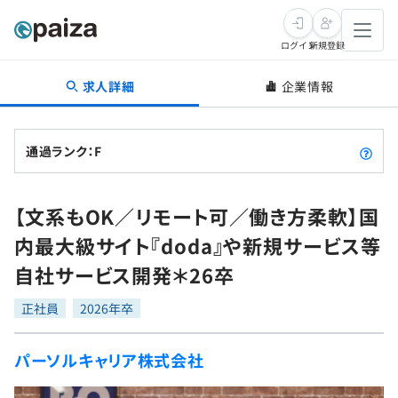
ログイン
新規登録
求人詳細
企業情報
転職・キャリア
未経験転職
求人検索
通過ランク：F
新卒就活
求人検索
インタビュー
【文系もOK／リモート可／働き方柔軟】国
学習
求人検索
インタビュー
転職成功ガイド
内最大級サイト『doda』や新規サービス等
本選考
スキルチェック
講座一覧
自社サービス開発＊26卒
転職成功ガイド
転職エージェント
ゲーム・マンガ
インターン
プログラミング言語
正社員
問題集
2026年卒
メディア
SQL
4択課題
パーソルキャリア株式会社
新卒エージェント
paizaとは？
Tech Team Journal
評価結果一覧
ナレッジ