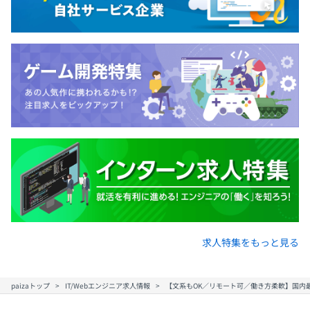
■確定拠出年金制度
・OJT制度：先輩社員のサポートのもとOJTをおこなうの
ての講義やワーク、ハイレベルなマネジメントスキル習得
■長期所得補償保険
で、専門知識やスキルを身につけることができます。
を目的とした講義やワークを行います。
■従業員持株制度
・階層別研修：目的や対象者に合わせた研修をおこなって
■団体保険
います（管理職者研修、課題解決研修など）
■＠（アット）
■福利厚生倶楽部（リロクラブとの提携）宿泊施設・レジ
・社内別勉強会の開催
“遊ぶように学ぶ”をコンセプトに、「体験を通じて自ら気
ャー施設・ショッピング・グルメ・エステ等各施設・サー
・書籍、社外勉強会・カンファレンス参加費用の補助制度
付き・学ぶ」をテーマにした研修プログラム。普段の業務
ビスを特別優待価格にて利用できます。
・資格手当
とは異なる文化・非日常の中で頭を使って考えるだけでな
■ベビーシッターサービス法人価格提供
・コードレビュー、ペアプログラミングの実施
く、ドキドキ・ワクワクする感性や感覚を大事にしながら
■TOEIC®優待試験
・テックイベントでの登壇
「自分を知る（自己理解）」「他者を知る（多様性受
・techtektの執筆
容）」を通じて、「他者との関わりを通して自ら最適な答
えを導き出し、行動し続ける力」を磨いていきます。
年2回（9月、3月）
■PALMS
部署ごとに最適なマシン支給。
グループ全社員が「いつでも、どこでも、だれでも」ビジ
※一例：MacBook Pro、Windows 10 Pro
求人特集をもっと見る
ネスに必要なスキルを学ぶことのできるe-learningシステ
ムです。
■社会保険：健康保険：有／厚⽣年⾦：有／雇⽤保険：有
／労災保険：有
paizaトップ
IT/Webエンジニア求人情報
【文系もOK／リモート可／働き方柔軟】国内最
■各事業部別研修
プロジェクトごとに選択、アジャイル、スクラム、ペアプ