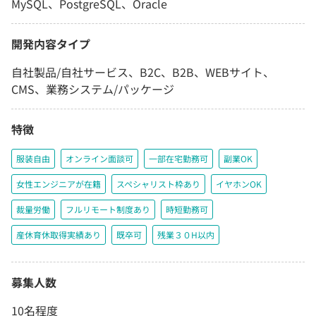
MySQL、PostgreSQL、Oracle
開発内容タイプ
自社製品/自社サービス、B2C、B2B、WEBサイト、
CMS、業務システム/パッケージ
特徴
服装自由
オンライン面談可
一部在宅勤務可
副業OK
女性エンジニアが在籍
スペシャリスト枠あり
イヤホンOK
裁量労働
フルリモート制度あり
時短勤務可
産休育休取得実績あり
既卒可
残業３０H以内
募集人数
10名程度