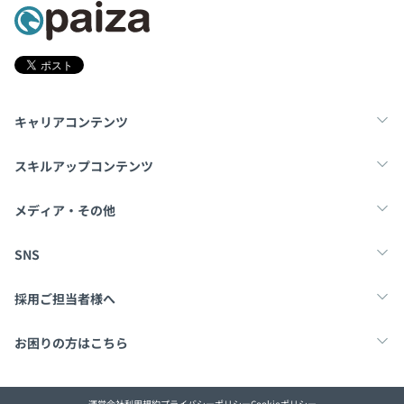
各事業部の特性に合わせた研修プログラムを実施していま
ロ、テスト駆動開発、チケット駆動開発、プロトタイピン
す。
グ、グローバルチーム（多国籍メンバー）
無期雇用
（2019年度施策）
メンター制度の有無
キャリアコンテンツ
あり
キャリアコンサルティング制度の有無及びその内容
転職・キャリア
未経験転職
新卒就活
スキルアップコンテンツ
『Smyle（スマイル）』
社員の自律的キャリア形成支援を目的として、3年に一度
Docker、Kubernetes
学習
スキルチェック
マンガ・ゲーム
メディア・その他
自身のキャリアについて考える機会を提供しています。
ワークショップと人事面談で構成されています。
Tech Team Journal
paiza times
note
SNS
社内検定等の制度の有無及びその内容
『国家資格 キャリアコンサルタント取得支援講座』
X
Facebook
採用ご担当者様へ
キャリアコンサルタントとして活躍するために必要な幅広
い知識と実践的なスキルが身につくカリキュラムです。
採用・教育をお考えの企業様へ
中途求人掲載はこちら
お困りの方はこちら
社内講師による研修後、認定試験を受験し、合格者は公的
な認定資格を取得することができます。
・2012年に情報部門が立ち上がり、内製化に着手するな
paizaとは？
お問い合わせ・FAQ
※日本においては、2016年4月より国家資格に認定。
運営会社
利用規約
プライバシーポリシー
Cookieポリシー