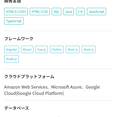
開発言語
HTML5+CSS3
HTML+CSS
SQL
Java
C＃
JavaScript
TypeScript
フレームワーク
Angular
React
Vue.js
Flutter
Next.js
Nuxt.js
Node.js
クラウドプラットフォーム
Amazon Web Services、Microsoft Azure、Google
Cloud(Google Cloud Platform)
データベース