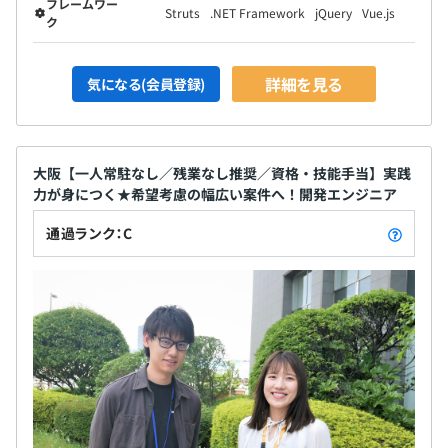
フレームワー
Struts
.NET Framework
jQuery
Vue.js
ク
詳細を見る
気になる(会員登録)
大阪【一人常駐なし／残業なし推奨／資格・技能手当】実践
力が身につく★希望考慮の幅広い案件へ！開発エンジニア
通過ランク：C