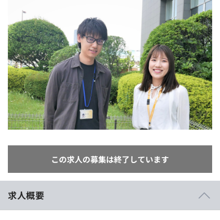
イベント・セミナー
paiza times
再チャレンジ結果一覧
リファレンス
インタビュー
note
就活成功ガイド
プラン
個人向けプラン
法人向けプラン
学校向けプラン
契約内容・クーポン
この求人の募集は終了しています
求人概要