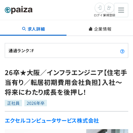
ログイン
新規登録
求人詳細
企業情報
転職・キャリア
未経験転職
求人検索
通過ランク：F
新卒就活
求人検索
インタビュー
26卒★大阪／インフラエンジニア【住宅手
学習
求人検索
インタビュー
転職成功ガイド
当有り／転居初期費用会社負担】入社〜
本選考
スキルチェック
講座一覧
将来にわたり成長を後押し！
転職成功ガイド
転職エージェント
ゲーム・マンガ
インターン
プログラミング言語
正社員
問題集
2026年卒
メディア
SQL
4択課題
エクセルコンピュータサービス株式会社
新卒エージェント
paizaとは？
Tech Team Journal
評価結果一覧
ナレッジ