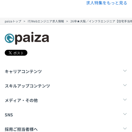
求人特集をもっと見る
paizaトップ
IT/Webエンジニア求人情報
26卒★大阪／インフラエンジニア【住宅手当
キャリアコンテンツ
転職・キャリア
未経験転職
新卒就活
スキルアップコンテンツ
学習
スキルチェック
マンガ・ゲーム
メディア・その他
Tech Team Journal
paiza times
note
SNS
X
Facebook
採用ご担当者様へ