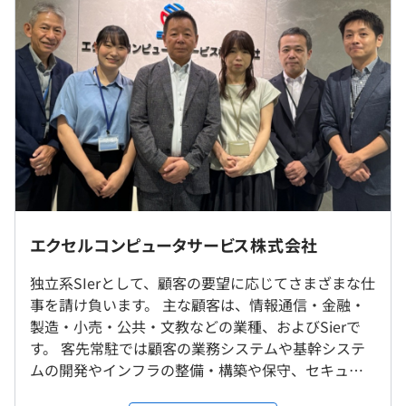
ていねいなフォローを受けていただけます。
過去３年間の新卒採用者数・離職者数
休憩時間：60分（※昼食時間は業務の都合によります）
前年度 採用者数11人 離職者数1人
平均残業時間：平均10〜20時間／月
2年度前 採用者数12人 離職者数5人
3年度前 採用者数12人 離職者数4人
【請負開発の事例】
過去３年間の新卒採用者数の男女別人数
・グループウェアの開発
前年度 男性10人 女性1人
・完全週休2日制
・PKGの改修
2年度前 男性12人 女性0人
・年末年始休暇
・ホームページの改修
※お客さま先での勤務となります
3年度前 男性12人 女性0人
・有給休暇
※リモート可（参画していただく案件によって異なりま
平均勤続年数
・慶弔休暇
す）
8.0年
・特別休暇
■技術向上支援制度
エクセルコンピュータサービス株式会社
就業場所の変更範囲
外部のeラーニング受講制度があります。また、社内でも
＜雇入時＞
独立系SIerとして、顧客の要望に応じてさまざまな仕
「こんな勉強会をしてほしい！」などの声を挙げれば、で
研修の有無及び内容
支社 または 自宅 および 客先指定場所
・残業代支給
事を請け負います。 主な顧客は、情報通信・金融・
きる人が資料を作成して勉強会を実施し、プロパ全体のス
＜変更範囲＞
・システム運用、銀行システム概論
・交通費支給
製造・小売・公共・文教などの業種、およびSierで
キルの底上げを図ります。
支社 または 自宅 および 客先指定場所
対象者 ：入社時新規学卒者等
・役職手当
す。 客先常駐では顧客の業務システムや基幹システ
・開発・インフラ概要説明
・出張手当
ムの開発やインフラの整備・構築や保守、セキュリ
■在宅研修制度
対象者：入社2年目3年目社員
・技能手当
受動喫煙防止措置に関する事項
ティに関する業務を、社内受託案件では、インフラ
新型コロナウイルスの感染拡大を受け、自宅で勤務するシ