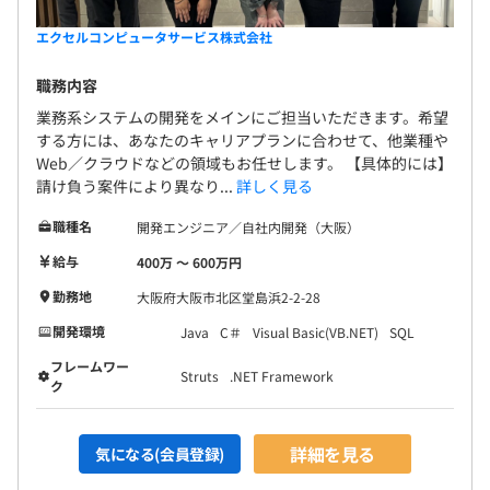
エクセルコンピュータサービス株式会社
職務内容
業務系システムの開発をメインにご担当いただきます。希望
する方には、あなたのキャリアプランに合わせて、他業種や
Web／クラウドなどの領域もお任せします。 【具体的には】
請け負う案件により異なり...
詳しく見る
職種名
開発エンジニア／自社内開発（大阪）
給与
400万 〜 600万円
勤務地
大阪府大阪市北区堂島浜2-2-28
開発環境
Java
C＃
Visual Basic(VB.NET)
SQL
フレームワー
Struts
.NET Framework
ク
詳細を見る
気になる(会員登録)