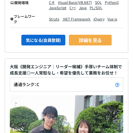
C＃
Visual Basic(VB.NET)
SQL
Python3
開発環境
JavaScript
C++
Java
PL/SQL
フレームワー
Struts
.NET Framework
jQuery
Vue.js
ク
事業部内では社員約30名のほか、協力会社のエンジニア
約70名と多くの就業先でチーム体制で参画しています。
詳細を見る
気になる(会員登録)
大阪《開発エンジニア｜リーダー候補》手厚いチーム体制で
成長支援◎一人常駐なし・希望を優先して業務をお任せ！
通過ランク：C
■エンジニア／30歳
2022年4月入社に異業種からの転職。
3カ月の社内研修を経て、2022年7月～2023年4月末まで
は情報通信業で製造工程を主に担当し、業務系システムの
開発に携わる。
オンプレからクラウドリフトへの移行を経験し、最新の技
術についても触れることができ、客先からの評価もよく、