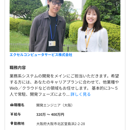
前事業年度の育児休業取得者数／出産者数
がら、齟齬が無いように進めていくのが特徴です。
男性1人/1人
社内での作業となりますので、比較的スケジュールの融通
女性1人/1人
がつけやすく、質問のしやすい環境で作業に取り組めま
3カ月（期間中、待遇の変更はありません）
役員及び管理的地位にある者に占める女性の割合
す。
役員25.0%
管理職40.0%
【開発環境】
業務により異なります
・OS:Windows/Linux
エクセルコンピュータサービス株式会社
・言語：VBA、Shell、SQL 等
職務内容
・DB：SQLServer、Oracle 等
・仮想サーバ、AWS、AZURE
業務系システムの開発をメインにご担当いただきます。希望
する方には、あなたのキャリアプランに合わせて、他業種や
・運用ツール、監視ツール
Web／クラウドなどの領域もお任せします。 基本的に3～５
人で常駐、開発フェーズにより...
詳しく見る
職種名
開発エンジニア（大阪）
3カ月・1年・短期・長期の目標設定をして、Visionを明確
給与
320万 〜 400万円
にし、月々の達成度の自己評価と半期ごとの評価面談をお
勤務地
大阪府大阪市北区堂島浜2-2-28
こないます。