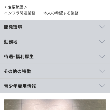
＜変更範囲＞
インフラ関連業務 本人の希望する業務
開発環境
勤務地
◎業務とは別に、社内のチーム体制で毎月のチームミーテ
待遇・福利厚生
ィングを実施。そのほか、チーム内や事業部内の勉強会も
自主的に開催しています。
◎新人の間は専任のトレーナーがつき、業務のフォローや
その他の特徴
相談ができる環境です。（トレーナー制度）
◎高稼働にならないように稼働調整をおこない、ノー残業
青少年雇用情報
を推奨しています。
（※
想定年収
は年収提示額を保証するものではありません）
◎時短勤務の制度もあり、小さなお子さんがいても働きや
すい環境です。
◎社内のチーム体制で業務への質問や相談も気軽にでき、
9：00〜18：00