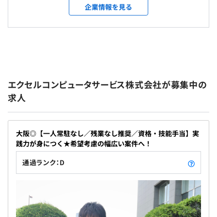
・インフラSE育成研修、プログラマ育成研修
・資格手当
従業員に対する受動喫煙対策：あり
構築保守運用や開発・PKG導入展開業務を手がけて
ーンも増えております。また、この期間にスキルアップを
企業情報を見る
対象者：中途採用者
対策内容：敷地内禁煙
います。 さまざまな業種業態のお客様のニーズにワ
目指した研修を在宅勤務にて実施しております。
自己啓発支援の有無及びその内容
ンストップサービスで対応しているため、幅広い経
研修中の在宅勤務者に対しては、先輩社員の協力のもと、
・資格手当
験を積める点が魅力です。 ▼当社は社員ひとりひと
チャットワークで常時、質問事項などに対してフォローア
・資格取得報奨金
賞与：年2回（7月・12月）
りに寄り添い、成長のためのサポートを第一に考え
ップをおこなっております。
・試験受験料
ております。 「成長」していくスピードはひとりひ
あわせて、研修中の在宅勤務者全員とその上司とで、オン
・Eラーニング
とりで変わるものですが、歩みを止めず、「成長」
ラインミーティングを開催し、在宅勤務の悩みや相談な
・Web動画セミナー
エクセルコンピュータサービス株式会社が募集中の
を継続することができれば、最終的な到達点は同じ
ど、顔を合わせてのコミュニケーションを取っておりま
キャリアコンサルティング制度の有無及びその内容
求人
になります。 当社の考え方に共感していただき、た
昇給査定：年1回（12月）
す。
ゆまぬ努力を重ねることができる方とともに歩んで
社員の所属部門の責任者や役職者がキャリアパス面談を実
いきたいと考えております。 ◎新たにIT業界に飛び
施している。
込みたいと考えている方、 その「熱意」を原動力
大阪◎【一人常駐なし／残業なし推奨／資格・技能手当】実
に、会社とともに第一歩を踏み出していきましょ
社会保険完備（健康保険・厚生年金加入・雇用保険・労災
践力が身につく★希望考慮の幅広い案件へ！
う。 ◎すでにIT業界を経験していらっしゃる方、 そ
保険）
通過ランク：D
の「知識」を活かして、会社とともにさらなる飛躍
前年度の月平均所定外労働時間の実績
を目指しましょう。 当社には、あなたを応援する教
7.0時間
育体制があり、サポートしてくれる先輩たちがいま
受託については、客先指示により、設計もしくは製造から
前年度の有給休暇の平均取得日数
す。 ともに「成長」する喜びを分かち合いましょ
無期雇用
のスタートに分かれます。
10.0日
う！
ウォーターフォールのため、顧客にレビューをおこないな