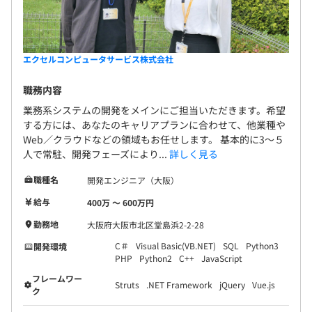
エクセルコンピュータサービス株式会社
職務内容
業務系システムの開発をメインにご担当いただきます。希望
する方には、あなたのキャリアプランに合わせて、他業種や
Web／クラウドなどの領域もお任せします。 基本的に3～５
人で常駐、開発フェーズにより...
詳しく見る
職種名
開発エンジニア（大阪）
給与
400万 〜 600万円
勤務地
大阪府大阪市北区堂島浜2-2-28
C＃
Visual Basic(VB.NET)
SQL
Python3
開発環境
PHP
Python2
C++
JavaScript
フレームワー
Struts
.NET Framework
jQuery
Vue.js
ク