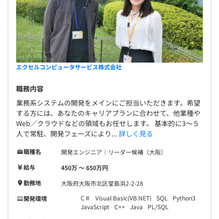
吸収力のあるエンジニアへと成長している。
2023年5月より社内受託の案件に参画し、先輩のエンジニ
アの基本設計や製造などを見ながら、より上流のステップ
を学んでいる。
業務とは別に、社内のチーム体制でリーダーから画面設計
やプログラミングの課題を与えられ、技術力をさらに高め
エクセルコンピュータサービス株式会社
ている。
職務内容
業務系システムの開発をメインにご担当いただきます。希望
する方には、あなたのキャリアプランに合わせて、他業種や
Web／クラウドなどの領域もお任せします。 基本的に3～５
・1チーム：平均5名～20名ほど
人で常駐、開発フェーズにより...
詳しく見る
・開発のフェーズによって、さらに増加することがありま
す
職種名
開発エンジニア｜リーダー候補（大阪）
給与
450万 〜 650万円
勤務地
大阪府大阪市北区堂島浜2-2-28
C＃
Visual Basic(VB.NET)
SQL
Python3
開発環境
JavaScript
C++
Java
PL/SQL