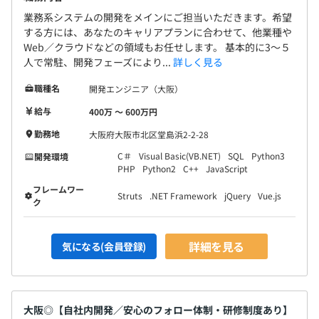
業務系システムの開発をメインにご担当いただきます。希望
する方には、あなたのキャリアプランに合わせて、他業種や
Web／クラウドなどの領域もお任せします。 基本的に3～５
人で常駐、開発フェーズにより...
詳しく見る
職種名
開発エンジニア（大阪）
給与
400万 〜 600万円
勤務地
大阪府大阪市北区堂島浜2-2-28
C＃
Visual Basic(VB.NET)
SQL
Python3
開発環境
PHP
Python2
C++
JavaScript
フレームワー
Struts
.NET Framework
jQuery
Vue.js
ク
詳細を見る
気になる(会員登録)
大阪◎【自社内開発／安心のフォロー体制・研修制度あり】