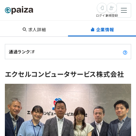
ログイン
新規登録
求人詳細
企業情報
転職・キャリア
未経験転職
求人検索
通過ランク：F
新卒就活
求人検索
インタビュー
エクセルコンピュータサービス株式会社
学習
求人検索
インタビュー
転職成功ガイド
本選考
スキルチェック
講座一覧
転職成功ガイド
転職エージェント
ゲーム・マンガ
インターン
プログラミング言語
問題集
メディア
SQL
4択課題
新卒エージェント
paizaとは？
Tech Team Journal
評価結果一覧
ナレッジ