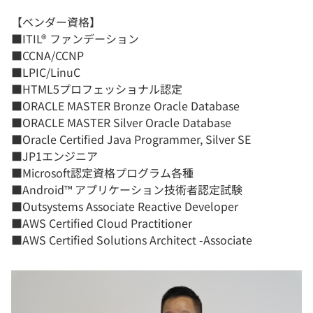
【ベンダー資格】
■ITIL® ファンデーション
■CCNA/CCNP
■LPIC/LinuC
■HTML5プロフェッショナル認定
■ORACLE MASTER Bronze Oracle Database
■ORACLE MASTER Silver Oracle Database
■Oracle Certified Java Programmer, Silver SE
■JP1エンジニア
■Microsoft認定資格プログラム各種
■Android™ アプリケーション技術者認定試験
■Outsystems Associate Reactive Developer
■AWS Certified Cloud Practitioner
■AWS Certified Solutions Architect -Associate