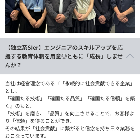
イベント・セミナー
paiza times
再チャレンジ結果一覧
リファレンス
インタビュー
note
就活成功ガイド
プラン
【独立系SIer】エンジニアのスキルアップを応
個人向けプラン
援する教育体制を用意◎ともに「成長」しませ
んか？
法人向けプラン
学校向けプラン
当社は経営理念である『「永続的に社会貢献できる企業」
とし、
「確固たる技術」「確固たる品質」「確固たる信頼」を築
契約内容・クーポン
く』のもと、
「技術」を磨き、「品質」を向上させることで、お客様よ
り「信頼」を得ることができ、
その結果が「社会貢献」に繋がると信念を持ち日々業務を
おこなっています。