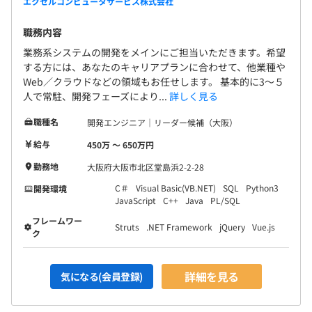
エクセルコンピュータサービス株式会社
職務内容
業務系システムの開発をメインにご担当いただきます。希望
する方には、あなたのキャリアプランに合わせて、他業種や
Web／クラウドなどの領域もお任せします。 基本的に3～５
人で常駐、開発フェーズにより...
詳しく見る
職種名
開発エンジニア｜リーダー候補（大阪）
給与
450万 〜 650万円
勤務地
大阪府大阪市北区堂島浜2-2-28
C＃
Visual Basic(VB.NET)
SQL
Python3
開発環境
JavaScript
C++
Java
PL/SQL
フレームワー
Struts
.NET Framework
jQuery
Vue.js
ク
詳細を見る
気になる(会員登録)