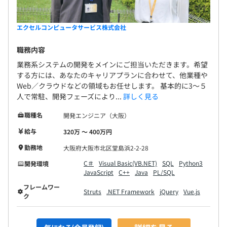
エクセルコンピュータサービス株式会社
職務内容
業務系システムの開発をメインにご担当いただきます。希望
する方には、あなたのキャリアプランに合わせて、他業種や
Web／クラウドなどの領域もお任せします。 基本的に3～５
人で常駐、開発フェーズにより...
詳しく見る
職種名
開発エンジニア（大阪）
給与
320万 〜 400万円
勤務地
大阪府大阪市北区堂島浜2-2-28
C＃
Visual Basic(VB.NET)
SQL
Python3
開発環境
JavaScript
C++
Java
PL/SQL
フレームワー
Struts
.NET Framework
jQuery
Vue.js
ク