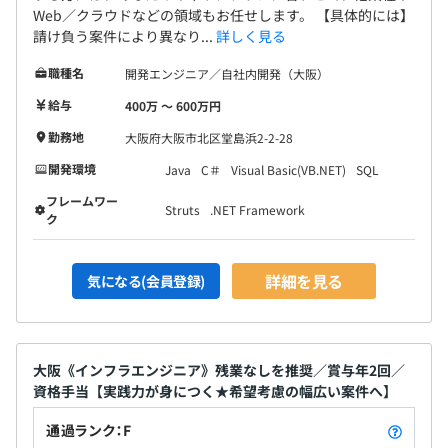
Web／クラウドなどの領域もお任せします。 【具体的には】
請け負う案件により異なり...
詳しく見る
職種名
開発エンジニア／自社内開発（大阪）
給与
400万 〜 600万円
勤務地
大阪府大阪市北区堂島浜2-2-28
開発環境
Java
C＃
Visual Basic(VB.NET)
SQL
フレームワー
Struts
.NET Framework
ク
詳細を見る
気になる(会員登録)
大阪《インフラエンジニア》残業なしを推奨／賞与年2回／
資格手当【実践力が身につく★希望考慮の幅広い案件へ】
通過ランク：F