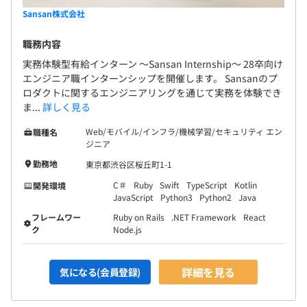
Eightで交換したデジタル名刺は、昇進・異動・転職
Sansan株式会社
などの情報が自動で更新されるので、相手の近況を
職務内容
スマートに把握できます。Eightはデジタル名刺の提
供を通じて、これまで培ってきた人脈を活かしたビ
実務体験型有給インターン 〜Sansan Internship〜 28卒向け
エンジニア職インターンシップを開催します。 Sansanのプ
ジネス機会を創出します。
ロダクトに関するエンジニアリングを通じて実務を体験でき
ま...
詳しく見る
Web/モバイル/インフラ/機械学習/セキュリティ エン
職種名
ジニア
勤務地
東京都渋谷区桜丘町1-1
C＃
Ruby
Swift
TypeScript
Kotlin
開発環境
JavaScript
Python3
Python2
Java
フレームワー
Ruby on Rails
.NET Framework
React
ク
Node.js
詳細を見る
気になる(会員登録)