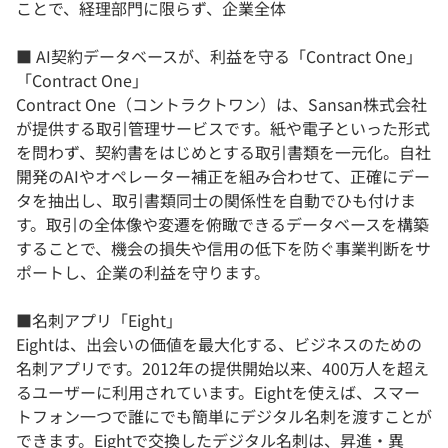
ことで、経理部門に限らず、企業全体
■ AI契約データベースが、利益を守る「Contract One」
「Contract One」
Contract One（コントラクトワン）は、Sansan株式会社
が提供する取引管理サービスです。紙や電子といった形式
を問わず、契約書をはじめとする取引書類を一元化。自社
開発のAIやオペレーター補正を組み合わせて、正確にデー
タを抽出し、取引書類同士の関係性を自動でひも付けま
す。取引の全体像や変遷を俯瞰できるデータベースを構築
することで、機会の損失や信用の低下を防ぐ事業判断をサ
ポートし、企業の利益を守ります。
■名刺アプリ「Eight」
Eightは、出会いの価値を最大化する、ビジネスのための
名刺アプリです。2012年の提供開始以来、400万人を超え
るユーザーに利用されています。Eightを使えば、スマー
トフォン一つで誰にでも簡単にデジタル名刺を渡すことが
できます。Eightで交換したデジタル名刺は、昇進・異