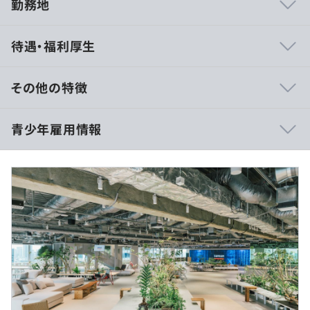
勤務地
Terraform、AWS CloudFormation
待遇・福利厚生
その他の特徴
【Webアプリ開発チーム】
■賃金形態：月給制
プロダクトマネージャー：1名、エンジニアリーダー：1
青少年雇用情報
■賃金の決定方法：当社規定により決定いたします
名、エンジニアメンバー：5名、デザイナー： 1名
過去３年間の新卒採用者数の男女別人数
（※
想定年収
は年収提示額を保証するものではありません）
前年度 男性12人 女性4人
フレックスタイム制
研修の有無及び内容
※コアタイム 10:00-16:00
マナー研修等