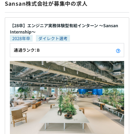
Sansan株式会社が募集中の求人
債権管理といった、さまざまな業務領域の課題を解
決する、経理AXサービスです。請求書や領収書とい
った証憑書類が関わる全社の業務プロセスを根底か
昇給年1回（6月）
ら変えることで、経理部門に限らず、企業全体 ■ AI
【28卒】エンジニア実務体験型有給インターン 〜Sansan
Internship〜
契約データベースが、利益を守る「Contract One」
2028年卒
ダイレクト選考
「Contract One」 Contract One（コントラクトワ
ン）は、Sansan株式会社が提供する取引管理サービ
各種社会保険完備
通過ランク：B
スです。紙や電子といった形式を問わず、契約書をは
じめとする取引書類を一元化。自社開発のAIやオペ
レーター補正を組み合わせて、正確にデータを抽出
し、取引書類同士の関係性を自動でひも付けます。取
無期雇用
引の全体像や変遷を俯瞰できるデータベースを構築
することで、機会の損失や信用の低下を防ぐ事業判
断をサポートし、企業の利益を守ります。 ■名刺ア
プリ「Eight」 Eightは、出会いの価値を最大化す
る、ビジネスのための名刺アプリです。2012年の提
供開始以来、400万人を超えるユーザーに利用されて
います。Eightを使えば、スマートフォン一つで誰に
でも簡単にデジタル名刺を渡すことができます。