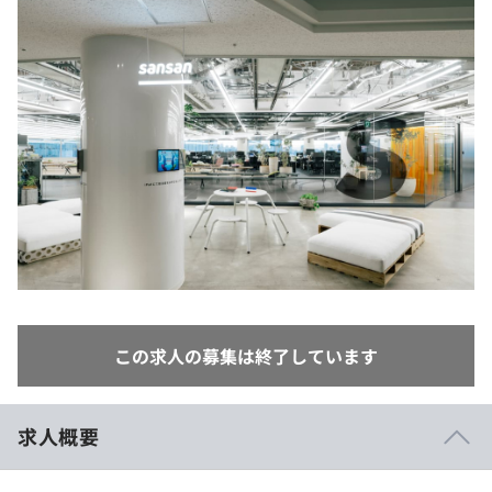
イベント・セミナー
paiza times
再チャレンジ結果一覧
リファレンス
インタビュー
note
就活成功ガイド
プラン
個人向けプラン
法人向けプラン
学校向けプラン
契約内容・クーポン
この求人の募集は終了しています
求人概要