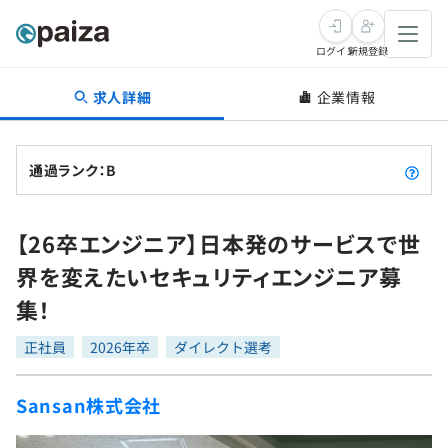
ログイン
新規登録
求人詳細
企業情報
転職・キャリア
未経験転職
求人検索
通過ランク：B
新卒就活
求人検索
インタビュー
【26卒エンジニア】日本発のサービスで世
学習
求人検索
インタビュー
転職成功ガイド
界を変えたいセキュリティエンジニア募
本選考
スキルチェック
講座一覧
集！
転職成功ガイド
転職エージェント
ゲーム・マンガ
インターン
プログラミング言語
正社員
問題集
2026年卒
ダイレクト選考
メディア
SQL
4択課題
Sansan株式会社
新卒エージェント
paizaとは？
Tech Team Journal
評価結果一覧
ナレッジ