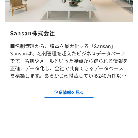
※1日当たりの標準労働時間8h
メンター制度の有無
休憩時間：休憩60分
あり
平均残業時間：平均10時間／月
就業場所の変更範囲
＜雇入時＞
Sansan株式会社
東京、名古屋、大阪、福岡
＜変更範囲＞
前年度の月平均所定外労働時間の実績
土日祝日、年末年始休暇、有給休暇、慶弔休暇など
■名刺管理から、収益を最大化する「Sansan」
会社の定める場所
10.0時間
Sansanは、名刺管理を超えたビジネスデータベース
です。名刺やメールといった接点から得られる情報を
受動喫煙防止措置に関する事項
正確にデータ化し、全社で共有できるデータベース
敷地内禁煙
・各種社会保険完備
を構築します。あらかじめ搭載している240万件以上
・交通費全支給
の企業情報や商談をはじめとする営業活動の情報も
・社員持株会
一元管理できるようにすることで、これまで気付け
企業情報を見る
・残業代支給
なかったビジネス機会を最大化し、売上の拡大を後
押しします。また、名刺関連の業務や商談準備を効率
化することで、社員一人ひとりの生産性を高め、コ
ストの削減も可能にします。 ■「なくせる」をつく
り、全社の働き方を変える「Bill One」 Sansan株式
賞与年2回（1月・7月）
会社が提供するBill Oneは、請求書受領、経費精算、