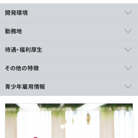
開発環境
勤務地
・看護roo!：会員数120万以上！業界トップクラスの看護
待遇・福利厚生
師＆看護学生向けメディア
・ナスカレ：240万DL突破！看護師向けカレンダーアプリ
その他の特徴
・Answers News：業界TopクラスのPVを誇る製薬業界向
・半期年俸制
青少年雇用情報
けNewsメディア
・個々人の能力・スキルに応じて、提示額を決定します。
・CAT：事業の根幹を支える、自社開発の社内向け業務シ
ステム（SFA/CRM）
過去３年間の新卒採用者数の男女別人数
・看護roo!国試：受験者約6万人中5万人が利用の看護師
（※
想定年収
は年収提示額を保証するものではありません）
前年度 男性46人 女性55人
国試対策モバイルアプリ
2年度前 男性60人 女性44人