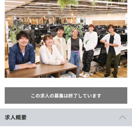
イベント・セミナー
paiza times
再チャレンジ結果一覧
リファレンス
インタビュー
note
就活成功ガイド
プラン
個人向けプラン
法人向けプラン
学校向けプラン
契約内容・クーポン
この求人の募集は終了しています
求人概要