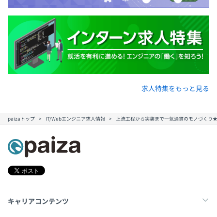
【CI／CD】GitHub Actions, Jenkins
【監視ツール】CloudWatch, Datadog
【ログ管理】Fluentd, OpenSearch Service
【その他ツール、サービス】GitHub/Copilot, Slack,
Swagger, Findy Team+
【開発マシン】OSは各自選択
求人特集をもっと見る
★エンジニアがエンジニアとして評価されるように、ジョ
ブ型の評価体制を構築
paizaトップ
IT/Webエンジニア求人情報
上流工程から実装まで一気通貫のモノづくり★
テックリード志向、エンジニアリングマネージャー志向な
どエンジニアの中でもキャリアステップが違うため、それ
ぞれにあった目標設定、振り返り、査定をおこなう環境が
整っております。
キャリアコンテンツ
・Web事業企画開発本部