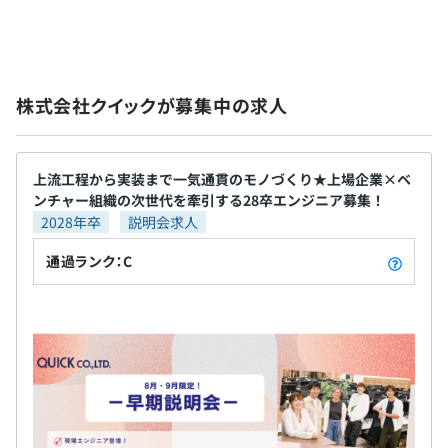
・慶弔休暇
従業員に対する受動喫煙対策：敷地内禁煙
万ダウンロードを達成したAndroid／iOSアプリ、コ
富です。
◎当社内の研修だけではなく、提携先の外部研修に参いた
・産前産後休暇
アなファンを持つライフスタイル系Webマガジンな
テックリード、プロダクトオーナー、SRE、エンジニアリ
だくことも可能です。
・育児・介護休暇
ど。今後もさまざまなプロダクトをリリース予定で
ングマネジャー、BPO推進…数年後に誕生予定のCTO、
自己啓発支援の有無及びその内容
・子の看護休暇
す。 ・採用支援事業の業務システムやAIマッチング
VPoEのポストも空いています。
費用は会社負担で、ラーニングエージェンシーBiz
株式会社クイックが募集中の求人
・特別休暇
システムなどHRテックおよびBPR HRテックの領域
・東京メトロ 銀座線・南北線「溜池山王駅」12番出口直
CAMPUS（外部研修）を受講可能です。
など
では、東証プライム市場上場の人材サービス企業で
★「BootCamp」
結
あるクイックの、業界No.1に迫るHR事業の成長を牽
月16時間、業務時間内で技術自己研鑽のための時間を確
・東京メトロ 千代田線「赤坂駅」より徒歩7分
引する業務システムの開発とBPRによる戦略的サー
保しています。
・東京メトロ 千代田線・丸ノ内線「国会議事堂前駅」直
上流工程から実装まで一気通貫のモノづくり★上場企業×ベ
ンチャー組織の次世代を牽引する28卒エンジニア募集！
ビスフローの改善をおこなっています。加えて、今後
結 徒歩7分
前事業年度の育児休業取得者数／出産者数
2028年卒
説明会求人
・通勤手当（月額上限10万円、実費支給）
は広告やWeb事業、情報出版、保育園などの全事業
★自己研鑽サポート
男性5人/27人
・借上寮制度（条件あり）
部、全世界20拠点へとBPRの手を広げていく予定で
会社負担で外部のスキルアップセミナーに参加、書籍を無
通過ランク：C
女性35人/27人
す。 納品ではなくビジネスの成功から逆算し、事業
料購入できる制度も用意しています。
課題を技術によって解決します。ローンチ後もPDCA
を回せるのは、ユーザーを多く抱えた事業会社なら
では。自分の専門の領域に集中して技術的に成長す
賞与は半期年俸に含まれます。
ることも、視座の高いエンジニアとしてビジネスス
・OSは各自選択
キルを磨いていくことも可能です。 ・温厚でユーザ
・ハイスペックMacBookPro支給
ー志向のメンバーが勢揃い HRTの原則に基づく建設
・デバイスやOS、周辺機器は基本的に希望を100%叶える
的なチーム運営を徹底しています。エンジニアは、
ようにしています。
年2回の査定により、半期年俸が決定いたします。