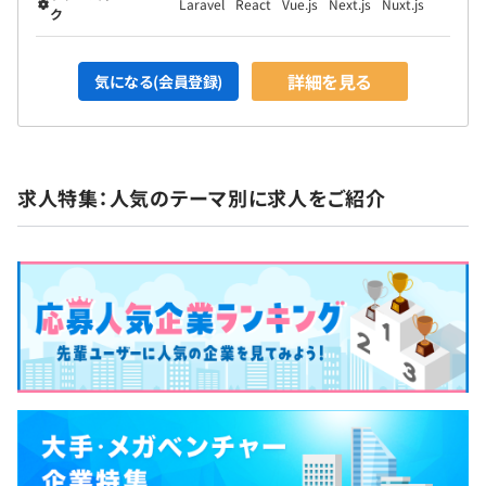
アプリ、BtoB向けのSaaSや社内業務システム、それ
Laravel
React
Vue.js
Next.js
Nuxt.js
Elasticsearch、Amazon Redshift、Amazon Kinesis
ク
ぞれ新規立ち上げ・グロースハック・リニューアル
など幅広い種類があります。バリバリスキルアップし
詳細を見る
たい人も、ワークライフバランスを重視したい人
気になる(会員登録)
も、そのときの状況に合わせた働き方を選択可能で
す。もちろん副業もOK。 キャリアアップの道も豊
富。テックリード、プロダクトオーナー、SRE、エン
ジニアリングマネジャー、BPO推進。数年後に誕生
求人特集：人気のテーマ別に求人をご紹介
予定のCTO、VPoEのポストも空いています。 まだま
だWeb事業企画開発本部は新しい組織。これから待
★新社長直下の特命部署ゆえの「裁量権 × 社内ベンチャ
ち受けるのは、組織のさらなるつくり込みと、業務
ーのスピード感 × 東証プライム上場の資本力」のバラン
領域の拡大です。数年で数倍の組織にしたいと思って
スが良い環境のなかで、サービスドリブンで考える主体的
います。そのための立ち上げから組織規模に関わらず
なメンバーとともに、DXの力で事業をグロースしたり、
価値を素早く提供できる、組織づくりを楽しめる方
新規事業にチャレンジできる環境があります。
のご応募をお待ちしています。
★役員に元インフラエンジニアがおり、開発組織への理解
の高い環境です。
勉強会や書籍やセミナー費の全額補助、リモートワークや
副業可など開発メンバーのスキルアップに寄り添う風土で