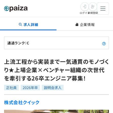
ログイン
新規登録
求人詳細
企業情報
転職・キャリア
未経験転職
求人検索
通過ランク：C
新卒就活
求人検索
インタビュー
上流工程から実装まで一気通貫のモノづく
学習
求人検索
インタビュー
転職成功ガイド
り★上場企業×ベンチャー組織の次世代
本選考
スキルチェック
講座一覧
を牽引する26卒エンジニア募集！
転職成功ガイド
転職エージェント
ゲーム・マンガ
インターン
プログラミング言語
正社員
問題集
2026年卒
説明会求人
メディア
SQL
4択課題
株式会社クイック
新卒エージェント
paizaとは？
Tech Team Journal
評価結果一覧
ナレッジ