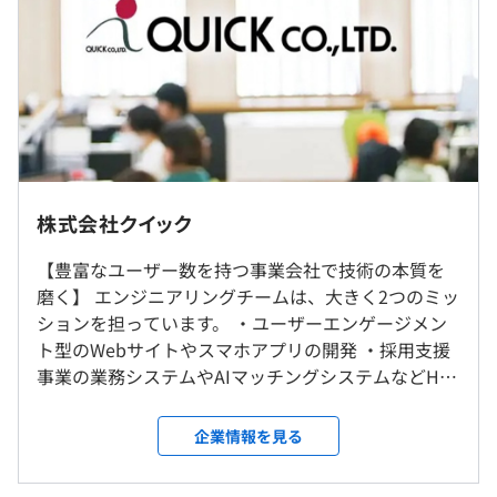
3年度前 男性47人 女性48人
・新規事業開発：新規サービス立ち上げに向けて複数プロ
■フルフレックスタイム制（コアタイムなし）
ジェクトが稼働中
月の総労働時間：1日の標準労働時間8時間×営業日数
など
※社会人歴1年目の方は定型労働時間制を適用。9：00～
研修の有無及び内容
★転勤はありません。
18：00（実働8時間）
★リモートワーク可
◆新入社員研修
休憩時間：60分
（入社研修終了後、週3回出社・週2回在宅のハイブリッ
〈全部門集合研修〉
平均残業時間：平均20時間／月
★新入社員研修
トワークを実施しています）
・スタートアップ研修
・全部門集合研修
株式会社クイック
・平村研修（世界文化遺産に認定されている富山県平村の
・各部門研修（随時）
研修所にて実施）
就業場所の変更範囲
【豊富なユーザー数を持つ事業会社で技術の本質を
＜雇入時＞
《年間休日：129日／2023年度実績》※計画的有給消化日
磨く】 エンジニアリングチームは、大きく2つのミッ
★各種階層別研修、リーダーシップ強化研修
〈各部門研修（随時）〉
東京本社
（会社指定5日）を含む
ションを担っています。 ・ユーザーエンゲージメン
◎年間MVP受賞者は海外研修に参加いただきます。
・職務に関する専門知識・スキルを養うための各業界勉強
＜変更範囲＞
・完全週休2日制（土・日）
ト型のWebサイトやスマホアプリの開発 ・採用支援
◎当社内の研修だけではなく、提携先の外部研修に参加
会
会社の定める場所（在宅勤務をおこなう場所 ／社内規定
・祝日
事業の業務システムやAIマッチングシステムなどHR
いただくことも可能。
・コミュニケーション研修やロールプレイングなど
により出向を命じることがあり、その場合は出向先の就業
・年末年始休暇（各々10日前後の大型連休あり）
テックおよびBPR ・ユーザーエンゲージメント型の
場所を含む）
・夏季休暇
Webサイトやスマホアプリの開発 これまでにリリー
★幅広いキャリアアップの選択肢
企業情報を見る
◆各種階層別研修、リーダーシップ強化研修
・GW休暇
スしてきたのは、業界No.1のユーザー数を誇るWeb
プロジェクトアサイン時もキャリア選択時も、個々の経
・有給休暇（初年度10日・最高年20日）
受動喫煙防止措置に関する事項
サイトの数々や、ターゲットユーザー160万人中150
験・強み・希望を最大限に加味。キャリアアップの道も豊
◎年間MVP受賞者は海外研修に参加いただきます。