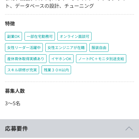
ト、データベースの設計、チューニング
特徴
副業OK
一部在宅勤務可
オンライン面談可
女性リーダー活躍中
女性エンジニアが在籍
服装自由
産休育休取得実績あり
イヤホンOK
ノートPC＋モニタ別途支給
スキル研修が充実
残業３０H以内
募集人数
3〜5名
応募要件