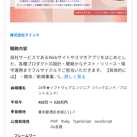
「ユーザー（サービス）志向 > テック志向」という
スタンスを持った、温厚で技術的課題解決が好きな
人揃いです。お互いの気持ちや立場を尊重しながら、
建設的な議論が可能です。プロジェクト進行時は、コ
オブジェクト指向、アジャイル、スクラム、ペアプロ、チ
社会保険完備（健康保険・厚生年金加入・雇用保険・労災
ミュニケーション総量を増やし、組織内の認識のず
株式会社クイック
ケット駆動開発、ドメイン駆動設計、コーディング規約あ
保険）
れがないようにしています。プロダクトオーナーや他
り
職務内容
の職種はもちろん、経営層や、エンドユーザーとも
気軽にすり合わせができる環境です。 ・エンジニア
自社サービスであるWebサイトやスマホアプリをはじめとし
た、各種プロダクトの設計・開発からテスト・リリース・保
サポート制度 支給するPCはOSが選択可能。周辺機器
無期雇用
守運用までフルサイクルでご担当いただきます。 【具体的に
など原則ご希望に応じます。また、「テック企業に追
は】 ・既存／新規事業／t...
詳しく見る
いついてやる！」とアンテナ高く情報収集を怠らな
いメンバーを、会社側もバックアップ。社内勉強会
28卒★ソフトウェアエンジニア（バックエンド／フロ
職種名
ントエンド）
はもちろん、会社負担で外部のスキルアップセミナ
なし
ーに参加したり、書籍を無料購入できる制度も用意
給与
Docker、Terraform、AWS CloudFormation、Ansible、
450万 〜 520万円
しています。 ・幅広いキャリアアップの選択肢 プロ
Amazon ECS、Datadog、Amazon CloudWatch
勤務地
東京都港区赤坂2-11-7
ジェクトアサイン時もキャリア選択時も、個々の経
PHP
Ruby
TypeScript
JavaScript
開発環境
験・強み・希望を最大限に加味しています。お任せす
Go言語
るプロジェクトは、BtoC向けWebサービス・スマホ
フレームワー