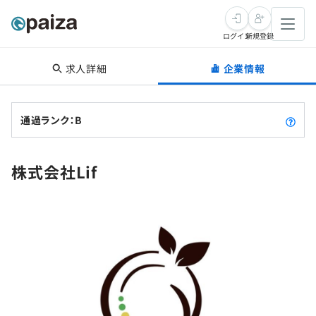
ログイン
新規登録
求人詳細
企業情報
転職・キャリア
未経験転職
求人検索
通過ランク：B
新卒就活
求人検索
インタビュー
株式会社Lif
学習
求人検索
インタビュー
転職成功ガイド
本選考
スキルチェック
講座一覧
転職成功ガイド
転職エージェント
ゲーム・マンガ
インターン
プログラミング言語
問題集
メディア
SQL
4択課題
新卒エージェント
paizaとは？
Tech Team Journal
評価結果一覧
ナレッジ