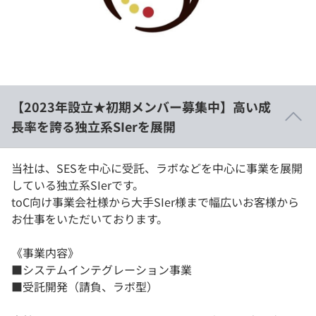
イベント・セミナー
paiza times
再チャレンジ結果一覧
リファレンス
インタビュー
note
就活成功ガイド
プラン
【2023年設立★初期メンバー募集中】高い成
個人向けプラン
長率を誇る独立系SIerを展開
法人向けプラン
当社は、SESを中心に受託、ラボなどを中心に事業を展開
している独立系SIerです。
学校向けプラン
toC向け事業会社様から大手SIer様まで幅広いお客様から
お仕事をいただいております。
契約内容・クーポン
《事業内容》
■システムインテグレーション事業
■受託開発（請負、ラボ型）