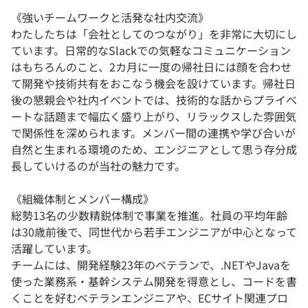
《強いチームワークと活発な社内交流》
わたしたちは「会社としてのつながり」を非常に大切にし
ています。日常的なSlackでの気軽なコミュニケーション
はもちろんのこと、2カ月に一度の帰社日には顔を合わせ
て開発や技術共有をおこなう機会を設けています。帰社日
後の懇親会や社内イベントでは、技術的な話からプライベ
ートな話題まで幅広く盛り上がり、リラックスした雰囲気
で関係性を深められます。メンバー間の連携や学び合いが
自然と生まれる環境のため、エンジニアとして思う存分成
長していけるのが当社の魅力です。
《組織体制とメンバー構成》
総勢13名の少数精鋭体制で事業を推進。社員の平均年齢
は30歳前後で、同世代から若手エンジニアが中心となって
活躍しています。
チームには、開発経験23年のベテランで、.NETやJavaを
使った業務系・基幹システム開発を得意とし、コードを書
くことを好むベテランエンジニアや、ECサイト関連プロ