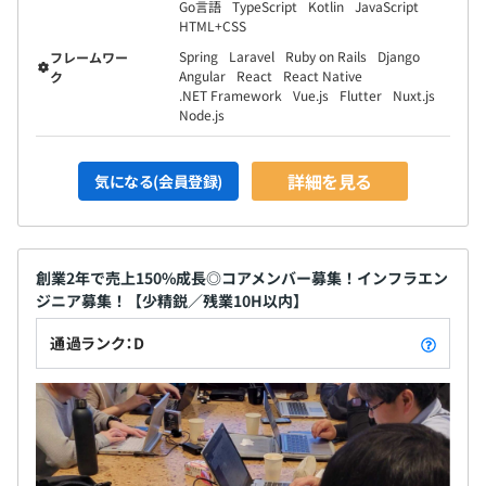
Go言語
TypeScript
Kotlin
JavaScript
HTML+CSS
Spring
Laravel
Ruby on Rails
Django
フレームワー
Angular
React
React Native
ク
.NET Framework
Vue.js
Flutter
Nuxt.js
Node.js
詳細を見る
気になる(会員登録)
創業2年で売上150%成長◎コアメンバー募集！インフラエン
ジニア募集！【少精鋭／残業10H以内】
通過ランク：D