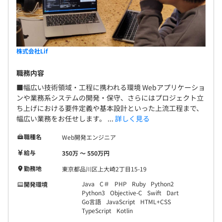
株式会社Lif
職務内容
■幅広い技術領域・工程に携われる環境 Webアプリケーショ
ンや業務系システムの開発・保守、さらにはプロジェクト立
ち上げにおける要件定義や基本設計といった上流工程まで、
幅広い業務をお任せします。 ...
詳しく見る
職種名
Web開発エンジニア
給与
350万 〜 550万円
勤務地
東京都品川区上大崎2丁目15-19
Java
C＃
PHP
Ruby
Python2
開発環境
Python3
Objective-C
Swift
Dart
Go言語
JavaScript
HTML+CSS
TypeScript
Kotlin