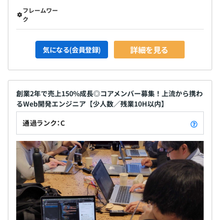
フレームワー
ク
詳細を見る
気になる(会員登録)
創業2年で売上150%成長◎コアメンバー募集！上流から携わ
るWeb開発エンジニア【少人数／残業10H以内】
通過ランク：C