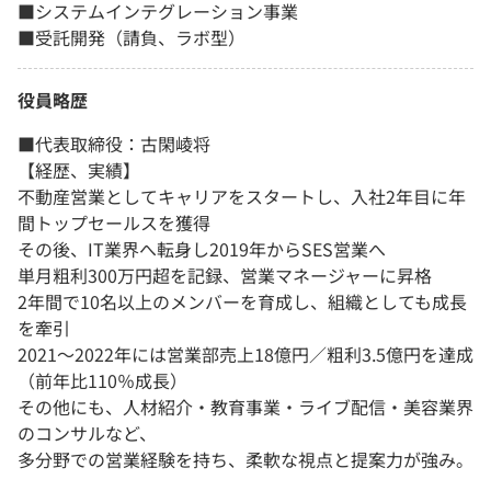
■システムインテグレーション事業
■受託開発（請負、ラボ型）
役員略歴
■代表取締役：古閑崚将
【経歴、実績】
不動産営業としてキャリアをスタートし、入社2年目に年
間トップセールスを獲得
その後、IT業界へ転身し2019年からSES営業へ
単月粗利300万円超を記録、営業マネージャーに昇格
2年間で10名以上のメンバーを育成し、組織としても成長
を牽引
2021〜2022年には営業部売上18億円／粗利3.5億円を達成
（前年比110％成長）
その他にも、人材紹介・教育事業・ライブ配信・美容業界
のコンサルなど、
多分野での営業経験を持ち、柔軟な視点と提案力が強み。