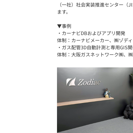
（一社）社会実装推進センター（JI
ます。
▼事例
・カーナビDBおよびアプリ開発
体制：カーナビメーカー、㈱ゾディ
・ガス配管3D自動計測と専用GIS開
体制：大阪ガスネットワーク㈱、㈱