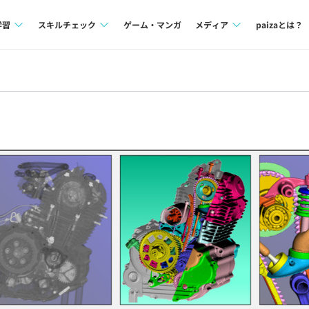
学習
スキルチェック
ゲーム・マンガ
メディア
paizaとは？
講座一覧
プログラミング言語
Tech Team Journal
問題集
SQL
paiza times
4択課題
評価結果一覧
note
ント
ナレッジ
再チャレンジ結果一覧
ミナー
リファレンス
プラン
ド
個人向けプラン
法人向けプラン
学校向けプラン