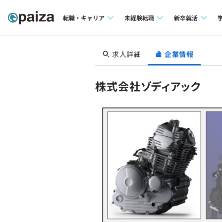
転職・キャリア
未経験転職
新卒就活
求人検索
求人検索
求人検索
求人詳細
企業情報
本選考
インタビュー
インタビュー
インターン
株式会社ゾディアック
転職成功ガイド
転職成功ガイド
新卒エージェ
転職エージェント
イベント・セ
インタビュー
就活成功ガイ