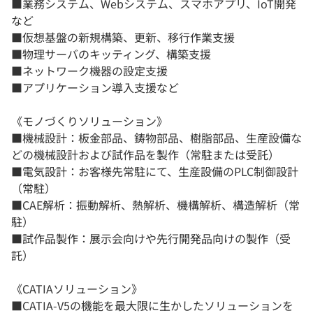
■業務システム、Webシステム、スマホアプリ、IoT開発
など
■仮想基盤の新規構築、更新、移行作業支援
■物理サーバのキッティング、構築支援
■ネットワーク機器の設定支援
■アプリケーション導入支援など
《モノづくりソリューション》
■機械設計：板金部品、鋳物部品、樹脂部品、生産設備な
どの機械設計および試作品を製作（常駐または受託）
■電気設計：お客様先常駐にて、生産設備のPLC制御設計
（常駐）
■CAE解析：振動解析、熱解析、機構解析、構造解析（常
駐）
■試作品製作：展示会向けや先行開発品向けの製作（受
託）
《CATIAソリューション》
■CATIA-V5の機能を最大限に生かしたソリューションを