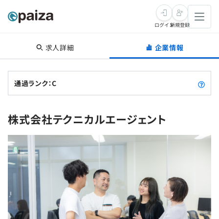
ログイン
新規登録
求人詳細
企業情報
転職・キャリア
未経験転職
求人検索
通過ランク：C
新卒就活
求人検索
インタビュー
株式会社テクニカルエージェント
学習
求人検索
インタビュー
転職成功ガイド
本選考
スキルチェック
講座一覧
転職成功ガイド
転職エージェント
ゲーム・マンガ
インターン
プログラミング言語
問題集
メディア
SQL
4択課題
新卒エージェント
paizaとは？
Tech Team Journal
評価結果一覧
ナレッジ