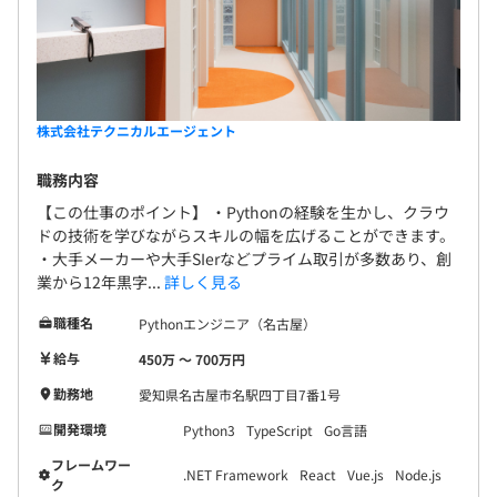
株式会社テクニカルエージェント
職務内容
【この仕事のポイント】 ・Pythonの経験を生かし、クラウ
ドの技術を学びながらスキルの幅を広げることができます。
・大手メーカーや大手SIerなどプライム取引が多数あり、創
業から12年黒字...
詳しく見る
職種名
Pythonエンジニア（名古屋）
給与
450万 〜 700万円
勤務地
愛知県名古屋市名駅四丁目7番1号
開発環境
Python3
TypeScript
Go言語
フレームワー
.NET Framework
React
Vue.js
Node.js
ク