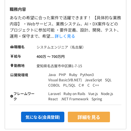
職務内容
あなたの希望に合った案件で活躍できます！ 【具体的な業務
内容】 ・Webサービス、業務システム、AI・DX案件などの
プロジェクトに参加可能 ・要件定義、設計、開発、テスト、
運用・保守まで、希望...
詳しく見る
職種名
システムエンジニア（名古屋）
給与
400万 〜 700万円
勤務地
愛知県名古屋市中区錦1-7-15
Java
PHP
Ruby
Python3
開発環境
Visual Basic(VB.NET)
JavaScript
SQL
COBOL
PL/SQL
C＃
C
C++
フレームワー
Laravel
Ruby on Rails
Vue.js
Node.js
ク
React
.NET Framework
Spring
詳細を見る
気になる(会員登録)