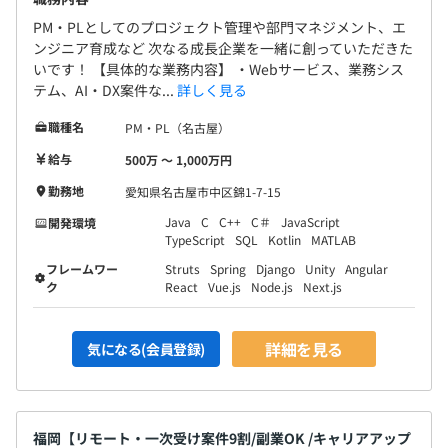
PM・PLとしてのプロジェクト管理や部門マネジメント、エ
ンジニア育成など 次なる成長企業を一緒に創っていただきた
いです！ 【具体的な業務内容】 ・Webサービス、業務シス
テム、AI・DX案件な...
詳しく見る
職種名
PM・PL（名古屋）
給与
500万 〜 1,000万円
勤務地
愛知県名古屋市中区錦1-7-15
Java
C
C++
C＃
JavaScript
開発環境
TypeScript
SQL
Kotlin
MATLAB
フレームワー
Struts
Spring
Django
Unity
Angular
ク
React
Vue.js
Node.js
Next.js
詳細を見る
気になる(会員登録)
福岡【リモート・一次受け案件9割/副業OK /キャリアアップ