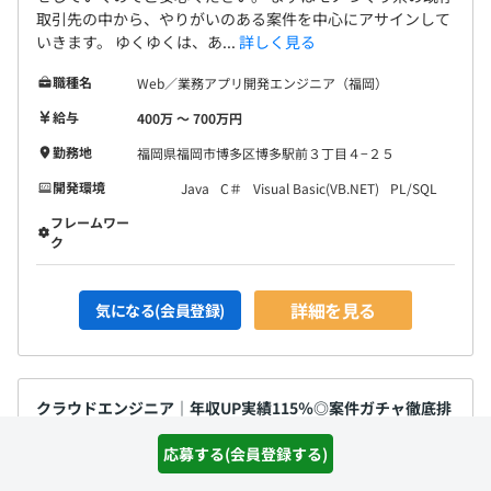
取引先の中から、やりがいのある案件を中心にアサインして
いきます。 ゆくゆくは、あ...
詳しく見る
職種名
Web／業務アプリ開発エンジニア（福岡）
給与
400万 〜 700万円
勤務地
福岡県福岡市博多区博多駅前３丁目４−２５
開発環境
Java
C＃
Visual Basic(VB.NET)
PL/SQL
フレームワー
ク
詳細を見る
気になる(会員登録)
クラウドエンジニア｜年収UP実績115％◎案件ガチャ徹底排
除【直請け案件＆基本リモート】AWS／Azure
応募する(会員登録する)
通過ランク：D