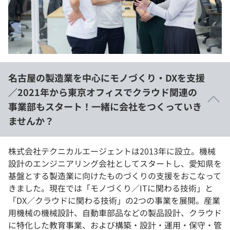
イベント・セミナー
paiza times
再チャレンジ結果一覧
リファレンス
インタビュー
note
就活成功ガイド
プラン
名古屋の製造業を中心にモノづくり・DXを支援
個人向けプラン
／2021年から東京オフィスでクラウド関連の
事業部もスタート！一緒に会社をつくっていき
法人向けプラン
ませんか？
学校向けプラン
株式会社テクニカルエージェントは2013年に設立。機械
契約内容・クーポン
設計のエンジニアリング会社としてスタートし、愛知県を
基盤とする製造業に向けたものづくりの支援をおこなって
きました。現在では「モノづくり／ITに関わる技術」と
「DX／クラウドに関わる技術」の2つの事業を展開。産業
用機械の機械設計、自動車部品などの製品設計、クラウド
に特化した教育事業、および構築・設計・運用・保守・管