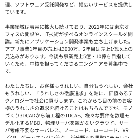
理、ソフトウェア受託開発など、幅広いサービスを提供し
ています。
事業領域は着実に拡大し続けており、2021年には東京オ
フィスの開設や、IT技術が学べるオンラインスクールを開
講。新たにアプリケーション開発事業も立ち上げました。
アプリ事業1年目の売上は3000万、2年目は売上1億以上の
見込みがあります。今後も事業売上5億・10億を目指して
いくため、中核を担ってくださるエンジニアを募集中で
す。
わたしたちは、お客様もうれしい、自分もうれしい、会社
もうれしい、「うれしさの徹底追求」を軸に、価値あるテ
クノロジーで社会に貢献します。これからも目の前のお客
様のうれしさの追求を続けることはもちろんですが、モノ
づくり3DCADから前工程の1DCAE、様々な要件を数理モ
デル化するMBD、物理サーバを置かないクラウド、サー
バ考慮不要なサーバレス、ノーコード、ローコード、VR
／AR、ゲームエンジン等々。新分野へも果敢にチャレン