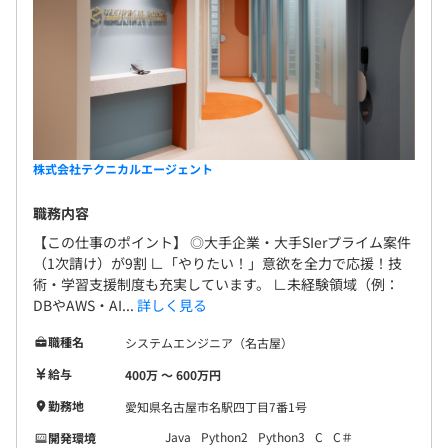
株式会社テクニカルエージェント
職務内容
【この仕事のポイント】 ◎大手企業・大手SIerプライム案件
（1次請け）が9割 ∟「やりたい！」意欲を全力で応援！技
術・学習支援制度も充実しています。 ∟未経験領域（例：
DBやAWS・AI...
詳しく見る
職種名
システムエンジニア（名古屋）
給与
400万 〜 600万円
勤務地
愛知県名古屋市名駅四丁目7番1号
Java
Python2
Python3
C
C＃
開発環境