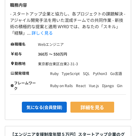
職務内容
- スタートアップ企業と協力し、各プロジェクトの課題解決 -
アジャイル開発手法を用いた混成チームでの共同作業 - 新技
術の積極的な提案と適用 WYRDでは、あなたの「スキル」
「経験」...
詳しく見る
職種名
Webエンジニア
給与
360万 〜 550万円
勤務地
東京都台東区台東2-31-3
開発環境
Ruby
TypeScript
SQL
Python3
Go言語
フレームワー
Ruby on Rails
React
Vue.js
Django
Gin
ク
詳細を見る
気になる(会員登録)
【エンジニア支援制度年間５万円】スタートアップ企業のグ