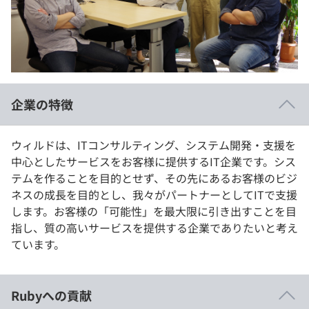
イベント・セミナー
paiza times
再チャレンジ結果一覧
リファレンス
インタビュー
note
就活成功ガイド
プラン
企業の特徴
個人向けプラン
ウィルドは、ITコンサルティング、システム開発・支援を
法人向けプラン
中心としたサービスをお客様に提供するIT企業です。シス
テムを作ることを目的とせず、その先にあるお客様のビジ
学校向けプラン
ネスの成長を目的とし、我々がパートナーとしてITで支援
します。お客様の「可能性」を最大限に引き出すことを目
契約内容・クーポン
指し、質の高いサービスを提供する企業でありたいと考え
ています。
Rubyへの貢献