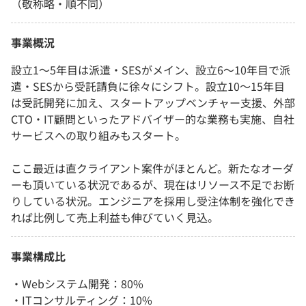
（敬称略・順不同）
事業概況
設立1～5年目は派遣・SESがメイン、設立6～10年目で派
遣・SESから受託請負に徐々にシフト。設立10～15年目
は受託開発に加え、スタートアップベンチャー支援、外部
CTO・IT顧問といったアドバイザー的な業務も実施、自社
サービスへの取り組みもスタート。
ここ最近は直クライアント案件がほとんど。新たなオーダ
ーも頂いている状況であるが、現在はリソース不足でお断
りしている状況。エンジニアを採用し受注体制を強化でき
れば比例して売上利益も伸びていく見込。
事業構成比
・Webシステム開発：80%
・ITコンサルティング：10%