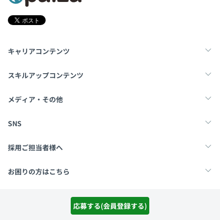
キャリアコンテンツ
転職・キャリア
未経験転職
新卒就活
スキルアップコンテンツ
学習
スキルチェック
マンガ・ゲーム
メディア・その他
Tech Team Journal
paiza times
note
SNS
X
Facebook
採用ご担当者様へ
採用・教育をお考えの企業様へ
中途求人掲載はこちら
お困りの方はこちら
paizaとは？
お問い合わせ・FAQ
運営会社
利用規約
プライバシーポリシー
Cookieポリシー
応募する(会員登録する)
Copyright Paiza, Inc. All rights reserved.