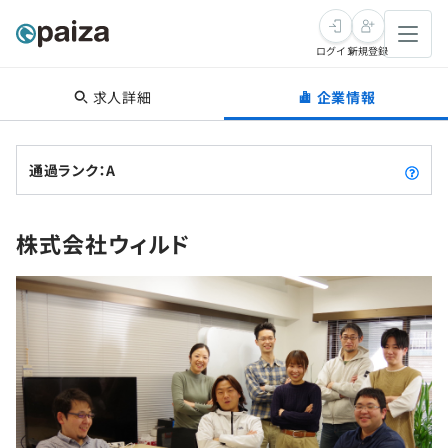
ログイン
新規登録
求人詳細
企業情報
転職・キャリア
未経験転職
求人検索
通過ランク：A
新卒就活
求人検索
インタビュー
株式会社ウィルド
学習
求人検索
インタビュー
転職成功ガイド
本選考
スキルチェック
講座一覧
転職成功ガイド
転職エージェント
ゲーム・マンガ
インターン
プログラミング言語
問題集
メディア
SQL
4択課題
新卒エージェント
paizaとは？
Tech Team Journal
評価結果一覧
ナレッジ