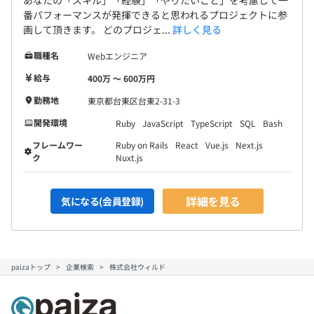
あなたの「スキル」「経験」「やりたいこと」を考慮して一
番パフォーマンスが発揮できると思われるプロジェクトに参
画して頂きます。 どのプロジェ...
詳しく見る
職種名
Webエンジニア
給与
400万 〜 600万円
勤務地
東京都台東区台東2-31-3
開発環境
Ruby
JavaScript
TypeScript
SQL
Bash
フレームワー
Ruby on Rails
React
Vue.js
Next.js
ク
Nuxt.js
詳細を見る
気になる(会員登録)
paizaトップ
企業検索
株式会社ウィルド