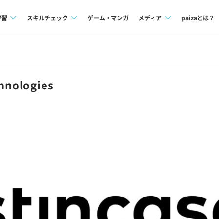
学習
スキルチェック
ゲーム・マンガ
メディア
paizaとは？
講座一覧
プログラミング言語
Tech Team Journal
問題集
SQL
paiza times
nologies
4択課題
評価結果一覧
note
ント
ナレッジ
再チャレンジ結果一覧
ミナー
リファレンス
プラン
ド
個人向けプラン
法人向けプラン
学校向けプラン