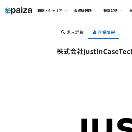
転職・キャリア
未経験転職
新卒就活
求人検索
求人検索
求人検索
求人詳細
企業情報
本選考
インタビュー
インタビュー
インターン
株式会社justInCaseTech
転職成功ガイド
転職成功ガイド
新卒エージェ
転職エージェント
イベント・セ
インタビュー
就活成功ガイ