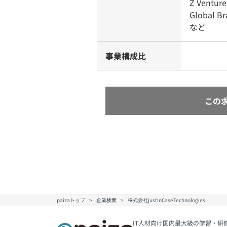
Z Venture
Global Br
など
事業構成比
この
paizaトップ
企業検索
株式会社justInCaseTechnologies
IT人材向け国内最大級の学習・研