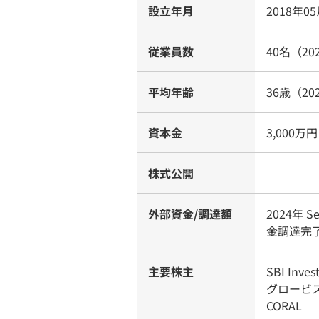
設立年月
2018年0
従業員数
40名（20
平均年齢
36歳（20
資本金
3,000万円
株式公開
外部資金/調達額
2024年
金調達完
主要株主
SBI Inves
グロービ
CORAL