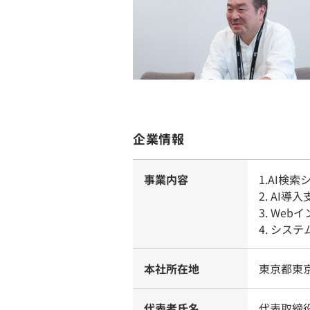
企業情報
事業内容
1.AI
2. AI
3. We
4. シス
本社所在地
東京都東
代表者氏名
代表取締