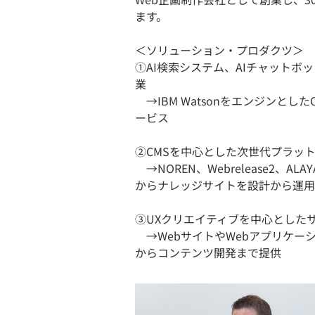
ます。
＜ソリューション・プロダクツ＞
①AI検索システム、AIチャット
業
→IBM Watsonをエンジンとし
ービス
②CMSを中心とした次世代プラ
→NOREN、Webrelease2、A
からナレッジサイトを設計から運用
③UXクリエイティブを中心とした
→WebサイトやWebアプリケー
からコンテンツ開発まで提供