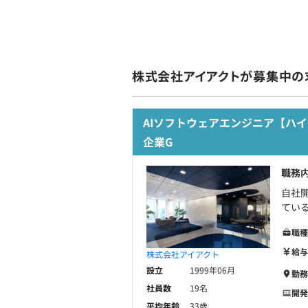
株式会社アイアクトが募集中の
AIソフトウェアエンジニア【ハイ
企業G
職務
自社
ている
職種
給与
株式会社アイアクト
設立
1999年06月
勤務
社員数
19名
開発
平均年齢
33歳