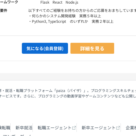
ームワーク
Flask
React
Node.js
要件
以下すべてのご経験をお持ちの方からのご応募をおまちしていま
・何らかのシステム開発経験 実務５年以上
・Python3, TypeScript のいずれか 実務２年以上
詳細を見る
気になる(会員登録)
修・就活・転職プラットフォーム「paiza（パイザ）」。プログラミングスキルチ
サービスです。さらに、プログラミングの動画学習やゲームコンテンツなども公開
験転職
新卒就活
転職エージェント
新卒エージェント
企業