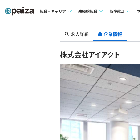
転職・キャリア
未経験転職
新卒就活
求人検索
求人検索
求人検索
求人詳細
企業情報
本選考
インタビュー
インタビュー
インターン
株式会社アイアクト
転職成功ガイド
転職成功ガイド
新卒エージェ
転職エージェント
イベント・セ
インタビュー
就活成功ガイ