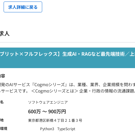
求人詳細に戻る
求人
ブリット×フルフレックス】生成AI・RAGなど最先端技術／上
内容
開発のAIサービス『Cogmoシリーズ』は、業種、業界、企業規模を問
サービスです。 ＜Cogmoシリーズとは＞ 企業・行政の情報の流通課題。
名
ソフトウェアエンジニア
600万 〜 900万円
地
東京都港区新橋４丁目２１番３号
環境
Python3
TypeScript