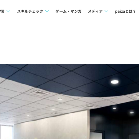
学習
スキルチェック
ゲーム・マンガ
メディア
paizaとは？
講座一覧
プログラミング言語
Tech Team Journal
問題集
SQL
paiza times
4択課題
評価結果一覧
note
ント
ナレッジ
再チャレンジ結果一覧
ミナー
リファレンス
プラン
ド
個人向けプラン
法人向けプラン
学校向けプラン