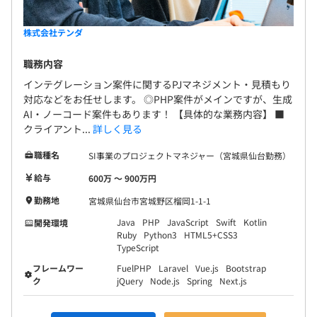
株式会社テンダ
職務内容
インテグレーション案件に関するPJマネジメント・見積もり
対応などをお任せします。 ◎PHP案件がメインですが、生成
AI・ノーコード案件もあります！ 【具体的な業務内容】 ■
クライアント...
詳しく見る
職種名
SI事業のプロジェクトマネジャー（宮城県仙台勤務）
給与
600万 〜 900万円
勤務地
宮城県仙台市宮城野区榴岡1-1-1
Java
PHP
JavaScript
Swift
Kotlin
開発環境
Ruby
Python3
HTML5+CSS3
TypeScript
フレームワー
FuelPHP
Laravel
Vue.js
Bootstrap
ク
jQuery
Node.js
Spring
Next.js