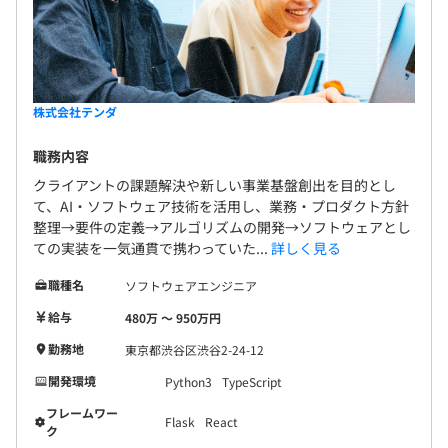
株式会社テンダ
職務内容
クライアントの課題解決や新しい事業基盤創出を目的とし
て、AI・ソフトウェア技術を活用し、業務・プロダクト方針
整理→要件の定義→アルゴリズムの開発→ソフトウェアとし
ての実装を一気通貫で携わっていた...
詳しく見る
職種名
ソフトウェアエンジニア
給与
480万 〜 950万円
勤務地
東京都渋谷区渋谷2-24-12
開発環境
Python3
TypeScript
フレームワー
Flask
React
ク