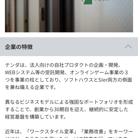
イベント・セミナー
paiza times
再チャレンジ結果一覧
リファレンス
インタビュー
note
就活成功ガイド
プラン
企業の特徴
個人向けプラン
テンダは、法人向けの自社プロダクトの企画・開発、
法人向けプラン
WEBシステム等の受託開発、オンラインゲーム事業の３
つを事業の柱としており、ソフトハウスとSIer両方の側面
学校向けプラン
を兼ね備える企業です。
契約内容・クーポン
異なるビジネスモデルによる強固なポートフォリオを形成
することで、創業から30期目を迎え、継続的に安定した
経営基盤を構築しています。
近年は、「ワークスタイル変革」「業務改善」をキーワー