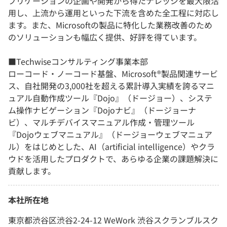
プリケーションの企画や開発から得たナレッジを最大限活
用し、上流から運用といった下流を含めた全工程に対応し
ます。また、Microsoftの製品に特化した業務改善のため
のソリューションも幅広く提供、好評を得ています。
■Techwiseコンサルティング事業本部
ローコード・ノーコード基盤、Microsoft®製品関連サービ
ス、自社開発の3,000社を超える累計導入実績を誇るマニ
ュアル自動作成ツール『Dojo』（ドージョー）、システ
ム操作ナビゲーション『Dojoナビ』（ドージョーナ
ビ）、マルチデバイスマニュアル作成・管理ツール
『Dojoウェブマニュアル』（ドージョーウェブマニュア
ル）をはじめとした、AI（artificial intelligence）やクラ
ウドを活用したプロダクトで、あらゆる企業の課題解決に
貢献します。
本社所在地
東京都渋谷区渋谷2-24-12 WeWork 渋谷スクランブルスク