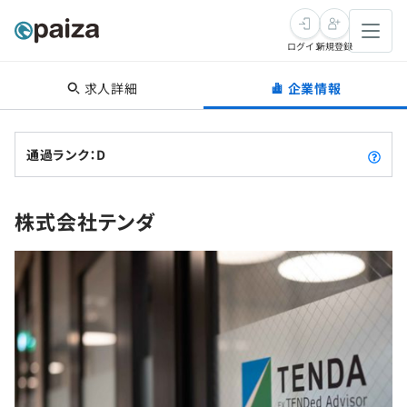
ログイン
新規登録
求人詳細
企業情報
転職・キャリア
未経験転職
求人検索
通過ランク：D
新卒就活
求人検索
インタビュー
株式会社テンダ
学習
求人検索
インタビュー
転職成功ガイド
本選考
スキルチェック
講座一覧
転職成功ガイド
転職エージェント
ゲーム・マンガ
インターン
プログラミング言語
問題集
メディア
SQL
4択課題
新卒エージェント
paizaとは？
Tech Team Journal
評価結果一覧
ナレッジ