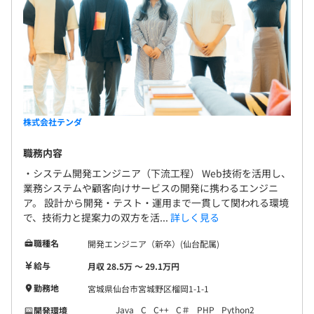
株式会社テンダ
職務内容
・システム開発エンジニア（下流工程） Web技術を活用し、
業務システムや顧客向けサービスの開発に携わるエンジニ
ア。 設計から開発・テスト・運用まで一貫して関われる環境
で、技術力と提案力の双方を活...
詳しく見る
職種名
開発エンジニア（新卒）(仙台配属)
給与
月収 28.5万 〜 29.1万円
勤務地
宮城県仙台市宮城野区榴岡1-1-1
Java
C
C++
C＃
PHP
Python2
開発環境