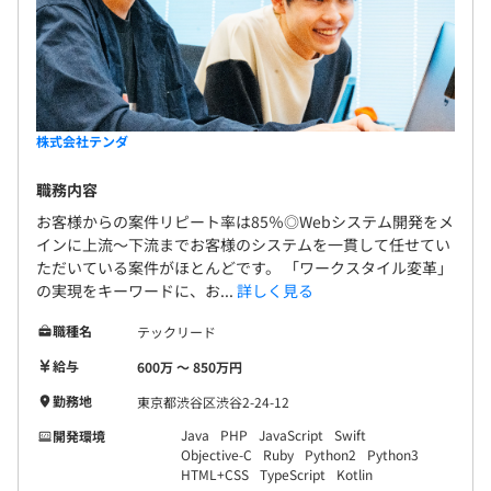
株式会社テンダ
職務内容
お客様からの案件リピート率は85％◎Webシステム開発をメ
インに上流～下流までお客様のシステムを一貫して任せてい
ただいている案件がほとんどです。 「ワークスタイル変革」
の実現をキーワードに、お...
詳しく見る
職種名
テックリード
給与
600万 〜 850万円
勤務地
東京都渋谷区渋谷2-24-12
Java
PHP
JavaScript
Swift
開発環境
Objective-C
Ruby
Python2
Python3
HTML+CSS
TypeScript
Kotlin