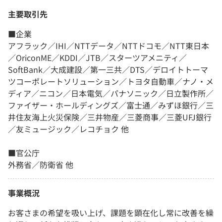
主要取引先
■企業
アフラック／IHI／NTTデータ／NTTドコモ／NTT東日本
／OriconME／KDDI／JTB／スターツアメニティ／
SoftBank／大成建設／第一三共／DTS／デロイトトーマ
ツコーポレートソリューション／トヨタ自動車／ナノ・メ
ディア／ニコン／日本電気／パナソニック／日立製作所／
ファイザー・ホールディングズ／富士通／みずほ銀行／三
井住友海上火災保険／三井物産／三菱商事／三菱UFJ銀行
／友ミュージック／レコチョク 他
■官公庁
外務省／防衛省 他
事業概況
お客さまの希望を吸い上げ、課題を顕在化し常に改善を繰