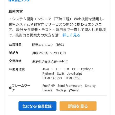
職務内容
・システム開発エンジニア（下流工程） Web技術を活用し、
業務システムや顧客向けサービスの開発に携わるエンジニ
ア。 設計から開発・テスト・運用まで一貫して関われる環境
で、技術力と提案力の双方を活...
詳しく見る
職種名
開発エンジニア（新卒）
給与
月収 28.5万 〜 29.1万円
勤務地
東京都渋谷区渋谷2-24-12
Java
C
C++
C＃
PHP
Python2
開発環境
Python3
Swift
JavaScript
HTML5+CSS3
HTML+CSS
フレームワー
FuelPHP
Zend Framework
Smarty
ク
Laravel
Node.js
jQuery
詳細を見る
気になる(会員登録)