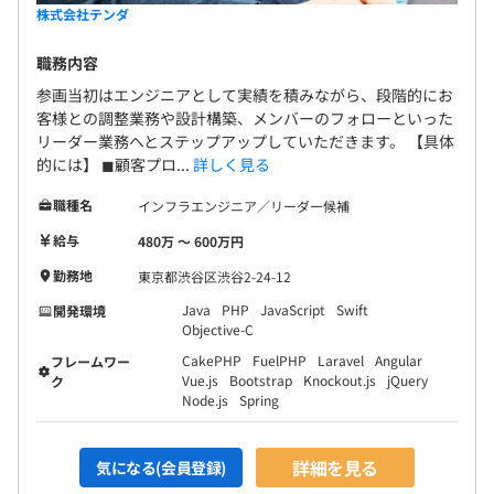
株式会社テンダ
職務内容
参画当初はエンジニアとして実績を積みながら、段階的にお
客様との調整業務や設計構築、メンバーのフォローといった
リーダー業務へとステップアップしていただきます。 【具体
的には】 ◼︎顧客プロ...
詳しく見る
職種名
インフラエンジニア／リーダー候補
給与
480万 〜 600万円
勤務地
東京都渋谷区渋谷2-24-12
Java
PHP
JavaScript
Swift
開発環境
Objective-C
CakePHP
FuelPHP
Laravel
Angular
フレームワー
Vue.js
Bootstrap
Knockout.js
jQuery
ク
Node.js
Spring
詳細を見る
気になる(会員登録)