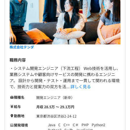
株式会社テンダ
職務内容
・システム開発エンジニア（下流工程） Web技術を活用し、
業務システムや顧客向けサービスの開発に携わるエンジニ
ア。 設計から開発・テスト・運用まで一貫して関われる環境
で、技術力と提案力の双方を活...
詳しく見る
職種名
開発エンジニア（新卒）
給与
月収 28.5万 〜 29.1万円
勤務地
東京都渋谷区渋谷2-24-12
Java
C
C++
C＃
PHP
Python2
開発環境
Python3
Swift
JavaScript