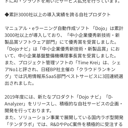
ドにAI・クラウドを用いたサービス拡充を行っています。
◆累計3000社以上の導入実績を誇る自社プロダクト
マニュアル・eラーニング自動作成ソフト 「Dojo」は累計
3000社以上が導入しており、「中小企業優秀新技術・新
製品賞ソフトウェア部門」にて優秀賞を受賞しました。
「Dojoナビ」は「中小企業優秀新技術・新製品賞」にお
いて、中小企業基盤整備機構理事長賞を受賞しました。
また、プロジェクト管理ソフトの「Time Krei」は、シェ
アNo1と評され、日経BP社主催の「クラウドランキン
グ」では汎用情報系SaaS部門ベストサービスに3回連続選
出されました。
2019年度には、新たなプロダクト「Dojo ナビ」「D-
Analyzer」をリリースし、積極的な自社サービスの企画・
開発を行っております。
また、ソリューション事業で展開している国内ラボ型開発
「テンダラボ」では、R&DやPoC案件を積極的に受注する