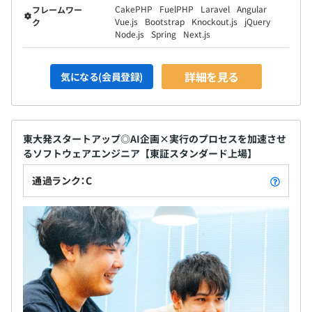
CakePHP
FuelPHP
Laravel
Angular
フレームワー
Vue.js
Bootstrap
Knockout.js
jQuery
ク
Node.js
Spring
Next.js
詳細を見る
気になる(会員登録)
東大発スタートアップ◎AI企画×実行のプロセスを加速させ
るソフトウェアエンジニア【東証スタンダード上場】
通過ランク：C