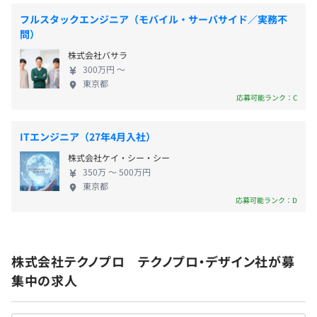
・帰省旅費補助
完全週休2日制、残業月平均20時間程度に加え、寮社宅制
・引越費用補助
度やパパママ育児応援金制度など、ライフステージの変化
フルスタックエンジニア（モバイル・サーバサイド／実務不
問）
・慶弔見舞金制度
にも対応できる環境を整えています。
・パパママ育児応援金制度
無理なく働けるからこそ、腰を据えて技術と向き合い、長
株式会社バサラ
・企業主導型ベビーシッター利用者支援制度
期的なキャリア形成が可能です。
300万円 〜
東京都
・総合福祉団体定期保険
応募可能ランク：C
・退職金制度(確定拠出年金制度)
・財形貯蓄制度
・社内クラブサークル活動支援
ITエンジニア（27年4月入社）
◼︎明確な評価制度
・健康保険組合福利厚生サービス「ベネフィット・ステー
評価は、「個人の取り組み」＋「顧客・営業・チームリー
株式会社ケイ・シー・シー
ション」
ダーなどからの外部評価」を軸としたコンピテンシー評価
350万 〜 500万円
東京都
です。
応募可能ランク：D
入社時の年収決定はもちろん、入社後の評価基準も明確。
何を伸ばせば評価されるかが分かる仕組みのため、自身の
賞与：年2回
成長に応じて、評価ランク・年収アップを目指すことがで
◎別途決算賞与を使用する場合あり
きます。
株式会社テクノプロ テクノプロ・デザイン社が募
集中の求人
〈さらにこんな制度も！〉
▍キャリアデザインアドバイザー制度