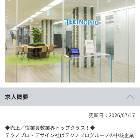
イベント・セミナー
paiza times
再チャレンジ結果一覧
リファレンス
インタビュー
note
就活成功ガイド
プラン
個人向けプラン
法人向けプラン
学校向けプラン
求人概要
契約内容・クーポン
更新日：2026/07/17
◆売上／従業員数業界トップクラス！◆
テクノプロ・デザイン社はテクノプログループの中核企業