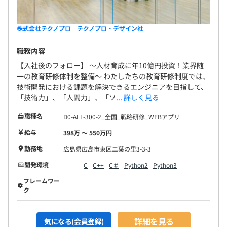
株式会社テクノプロ テクノプロ・デザイン社
職務内容
【入社後のフォロー】 〜人材育成に年10億円投資！業界随
一の教育研修体制を整備〜 わたしたちの教育研修制度では、
技術開発における課題を解決できるエンジニアを目指して、
「技術力」、「人間力」、「ソ...
詳しく見る
職種名
D0-ALL-300-2_全国_戦略研修_WEBアプリ
給与
398万 〜 550万円
勤務地
広島県広島市東区二葉の里3-3-3
開発環境
C
C++
C＃
Python2
Python3
フレームワー
ク
詳細を見る
気になる(会員登録)