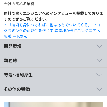
会社の定める業務
同社で働くエンジニアへのインタビューを掲載しておりま
すのでぜひご覧ください。
・「技術を身につければ、他はあとでついてくる」 プロ
グラミングの可能性を感じて 異業種からITエンジニアへ
転職 ー Kさん
開発環境
勤務地
研修カリキュラムは100超！
待遇・福利厚生
当社は大手メーカー向けに技術者研修をおこなうほど、先
端技術教育に力を入れています。
スキルアップ研修に加え、PM研修やプレゼン研修など
その他の特徴
100以上のプログラムを通じて、技術力だけでなく、役割
を広げる力も磨けます。
＜月給制の場合＞
明確な評価制度のもと、エンジニア・スペシャリスト・マ
■賃金形態：月給制