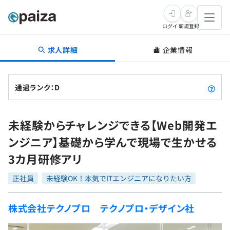
ログイン
新規登録
求人詳細
企業情報
転職・キャリア
未経験転職
求人検索
通過ランク：D
新卒就活
求人検索
インタビュー
未経験からチャレンジできる【Web開発エ
学習
求人検索
インタビュー
転職成功ガイド
ンジニア】基礎から学んで現場で生かせる
本選考
スキルチェック
講座一覧
3カ月研修アリ
転職成功ガイド
転職エージェント
ゲーム・マンガ
インターン
プログラミング言語
正社員
問題集
未経験OK！本気でITエンジニアになりたい方
メディア
SQL
4択課題
株式会社テクノプロ テクノプロ・デザイン社
新卒エージェント
paizaとは？
Tech Team Journal
評価結果一覧
ナレッジ