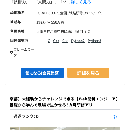
「技術力」、「人間力」、「ソ...
詳しく見る
職種名
D0-ALL-300-2_全国_戦略研修_WEBアプリ
給与
398万 〜 550万円
勤務地
兵庫県神戸市中央区東川崎町1-3-3
開発環境
C
C++
C＃
Python2
Python3
フレームワー
ク
詳細を見る
気になる(会員登録)
京都）未経験からチャレンジできる【Web開発エンジニア】
基礎から学んで現場で生かせる3カ月研修アリ
通過ランク：D