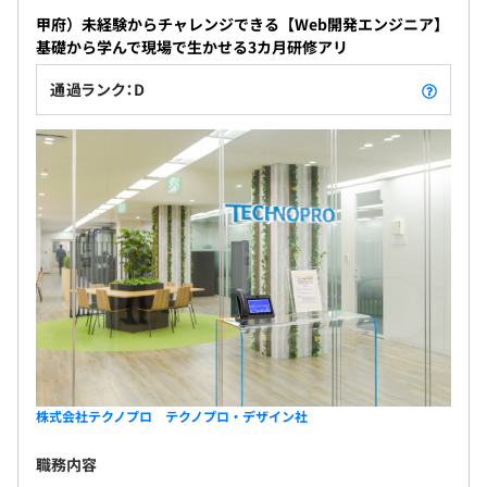
昇給：年1回
専任の社員がメンターとなり、市場価値向上に向けてあな
甲府）未経験からチャレンジできる【Web開発エンジニア】
たをサポートします！
基礎から学んで現場で生かせる3カ月研修アリ
▍自己実現委員会
通過ランク：D
公募によって選ばれた社員に対し通常の予算や権限を越
え、自己実現をサポートする制度です！
社会保険完備（健康保険・厚生年金保険、雇用保険・労災
保険）
無期雇用
2カ月間（期間中、条件の変更はありません）
株式会社テクノプロ テクノプロ・デザイン社
職務内容