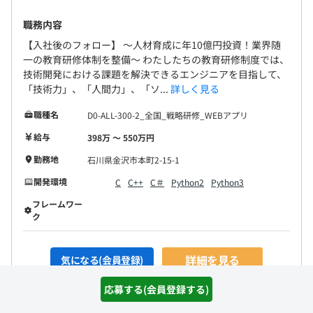
職務内容
【入社後のフォロー】 〜人材育成に年10億円投資！業界随
一の教育研修体制を整備〜 わたしたちの教育研修制度では、
技術開発における課題を解決できるエンジニアを目指して、
「技術力」、「人間力」、「ソ...
詳しく見る
職種名
D0-ALL-300-2_全国_戦略研修_WEBアプリ
給与
398万 〜 550万円
勤務地
石川県金沢市本町2-15-1
開発環境
C
C++
C＃
Python2
Python3
フレームワー
ク
詳細を見る
気になる(会員登録)
応募する(会員登録する)