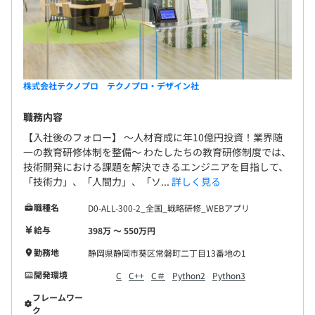
株式会社テクノプロ テクノプロ・デザイン社
職務内容
【入社後のフォロー】 〜人材育成に年10億円投資！業界随
一の教育研修体制を整備〜 わたしたちの教育研修制度では、
技術開発における課題を解決できるエンジニアを目指して、
「技術力」、「人間力」、「ソ...
詳しく見る
職種名
D0-ALL-300-2_全国_戦略研修_WEBアプリ
給与
398万 〜 550万円
勤務地
静岡県静岡市葵区常磐町二丁目13番地の1
開発環境
C
C++
C＃
Python2
Python3
フレームワー
ク