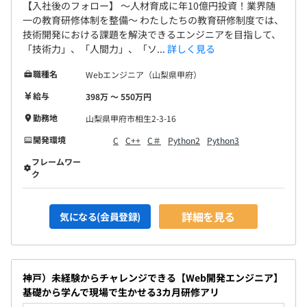
【入社後のフォロー】 〜人材育成に年10億円投資！業界随
一の教育研修体制を整備〜 わたしたちの教育研修制度では、
技術開発における課題を解決できるエンジニアを目指して、
「技術力」、「人間力」、「ソ...
詳しく見る
職種名
Webエンジニア（山梨県甲府）
給与
398万 〜 550万円
勤務地
山梨県甲府市相生2-3-16
開発環境
C
C++
C＃
Python2
Python3
フレームワー
ク
詳細を見る
気になる(会員登録)
神戸）未経験からチャレンジできる【Web開発エンジニア】
基礎から学んで現場で生かせる3カ月研修アリ