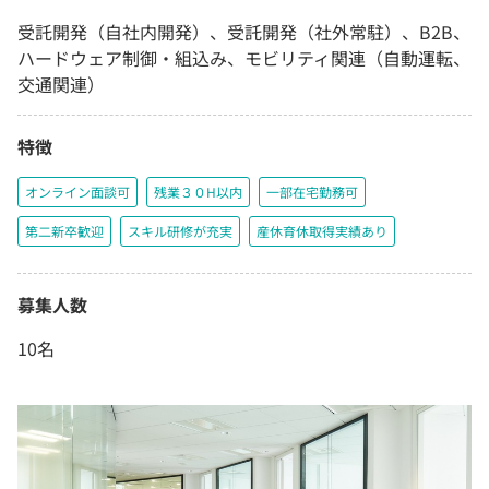
受託開発（自社内開発）、受託開発（社外常駐）、B2B、
ハードウェア制御・組込み、モビリティ関連（自動運転、
交通関連）
特徴
オンライン面談可
残業３０H以内
一部在宅勤務可
第二新卒歓迎
スキル研修が充実
産休育休取得実績あり
募集人数
10名