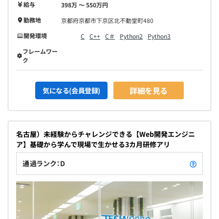
給与
398万 〜 550万円
勤務地
京都府京都市下京区北不動堂町480
開発環境
C
C++
C＃
Python2
Python3
フレームワー
ク
詳細を見る
気になる(会員登録)
名古屋）未経験からチャレンジできる【Web開発エンジニ
ア】基礎から学んで現場で生かせる3カ月研修アリ
通過ランク：D