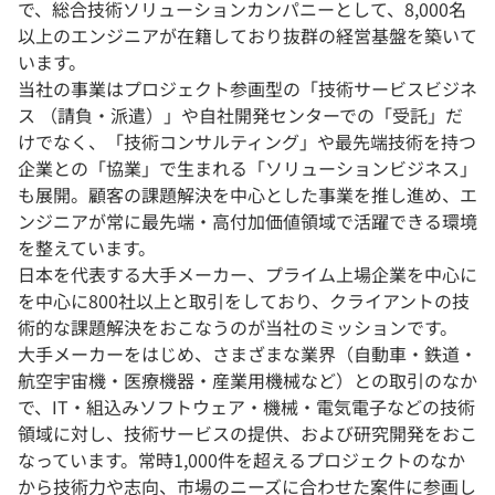
で、総合技術ソリューションカンパニーとして、8,000名
以上のエンジニアが在籍しており抜群の経営基盤を築いて
います。
当社の事業はプロジェクト参画型の「技術サービスビジネ
ス （請負・派遣）」や自社開発センターでの「受託」だ
けでなく、「技術コンサルティング」や最先端技術を持つ
企業との「協業」で生まれる「ソリューションビジネス」
も展開。顧客の課題解決を中心とした事業を推し進め、エ
ンジニアが常に最先端・高付加価値領域で活躍できる環境
を整えています。
日本を代表する大手メーカー、プライム上場企業を中心に
を中心に800社以上と取引をしており、クライアントの技
術的な課題解決をおこなうのが当社のミッションです。
大手メーカーをはじめ、さまざまな業界（自動車・鉄道・
航空宇宙機・医療機器・産業用機械など）との取引のなか
で、IT・組込みソフトウェア・機械・電気電子などの技術
領域に対し、技術サービスの提供、および研究開発をおこ
なっています。常時1,000件を超えるプロジェクトのなか
から技術力や志向、市場のニーズに合わせた案件に参画し