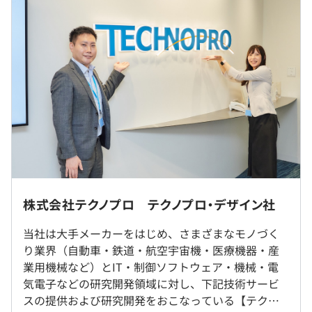
ネジメント・コンサルなど複数のキャリアルートを選択可
■賃金の決定方法：当社規定により決定
能。
■月給：22.4万〜31万円（固定残業はありません。残業
76種類の資格手当も、成長を後押しします。
代は全額支給されます。）
■賞与：5.7か月分（前年実績）
※経験・能力を考慮のうえ、決定します。
プロジェクトごとに選択
（※
想定年収
は年収提示額を保証するものではありません）
【テクノプロ・デザイン社で働く魅力】
〜「10年後も最前線で戦えるキャリア」が実現できる理
※研修期間中はリモート、修了後にプロジェクト先への配
株式会社テクノプロ テクノプロ・デザイン社
由とは？〜
属となります。
9:00～18:00（1日の労働時間：8時間）
※引越しを伴う転勤の可能性もあります。ただし、希望を
当社は大手メーカーをはじめ、さまざまなモノづく
休憩時間：60分
◼︎キャリア起点で最適なマッチング
考慮します。（引越費用補助、寮・社宅制度あり）
り業界（自動車・鉄道・航空宇宙機・医療機器・産
平均残業時間：想定20時間／月
常時1,000件を超えるプロジェクトのなかから、エンジニ
業用機械など）とIT・制御ソフトウェア・機械・電
ア一人ひとりの希望や強みに合わせたチーム配属をおこな
気電子などの研究開発領域に対し、下記技術サービ
就業場所の変更範囲
っています。
スの提供および研究開発をおこなっている【テクノ
＜雇入時＞
単に空いている案件に人を当てはめるのではなく、「どん