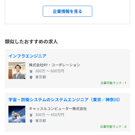
プロ・グループ】の中核企業です。 ・技術コンサル
東京本社
〈年間休日：122日〉
な技術者として成長したいか」というキャリア視点を起点
ティング ・人工知能（AI）、機械学習などの領域に
＜変更範囲＞
企業情報を見る
・完全週休2日制（土日祝※祝日のある週は土曜出勤の場
に配属を決定しています。
おけるデータ分析サービス ・技術サービスソリュー
会社の定める場所（テレワークをおこなう場所を含む）
合あり）
要件定義・設計・検討といった上流工程に関わる機会も多
ション（派遣・構内請負・受託開発（自社開発セン
・年末年始
く、言われた通りに手を動かすだけの業務に留まらず、技
ター内） ・産学連携（大学との共同研究） 日本を代
・有給休暇（夏季取得推奨日あり）
受動喫煙防止措置に関する事項
術的な判断や改善提案を通じて、プロジェクト全体に影響
表する大手メーカーを中心に取引先800社以上と取引
類似したおすすめの求人
・慶弔休暇
従業員に対する受動喫煙対策：屋内原則禁煙（喫煙室あ
を与える役割を担います。
をしており クライアントの技術的な課題解決をおこ
・特別休暇
り）
なうのが当社のミッションです。 7000名以上のエン
・育児休業
インフラエンジニア
◼︎チーム環境だから、相談・レビューを通じて成長できる
ジニアが在籍しており抜群の経営基盤を築いていま
・介護休業
顧客先での業務においても、テクノプロ・デザイン社の社
株式会社RY・コーポレーション
す。 ～残業月20時間程度／定着率93.5％／残業代1分
・入社時休暇（上限5日）
員がチームとして参画しています。
300万 〜 600万円
単位支給／賞与年2回+決算賞与～
・災害時休暇（年5回、最大5日）
東京都
一人で現場に入り孤立することは少なく、日常的に技術相
応募可能ランク：F
など
談やレビュー、ノウハウ共有がおこなわれる環境です。
特定の会社や製品だけに閉じた経験ではなく、業界・技術
宇宙・防衛システムのシステムエンジニア（東京／神奈川）
領域の異なるプロジェクトに関わることで、どこでも通用
する再現性のある技術力を積み上げていくことができま
キャッスルコンピューター株式会社
・交通費支給（上限15万円／月）
す。
300万 〜 450万円
・寮、社宅制度
東京都
応募可能ランク：D
・転勤赴任一時金
◼︎長期的にキャリアを築ける働きやすさ