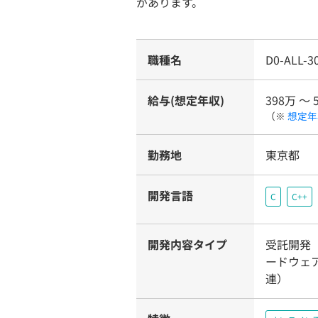
があります。
職種名
D0-ALL-
給与(想定年収)
398万 〜 
（※
想定年
勤務地
東京都
開発言語
C
C++
開発内容タイプ
受託開発
ードウェ
連）