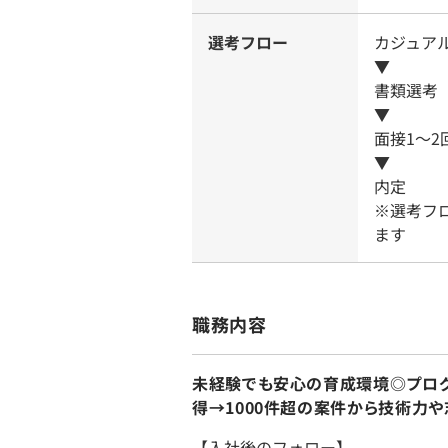
選考フロー
カジュア
▼
書類選考
▼
面接1～
▼
内定
※選考フ
ます
職務内容
未経験でも安心の育成環境◎プログ
得→1000件超の案件から技術力や
【入社後のフォロー】