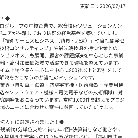
更新日：2026/07/17
！◆
ログループの中核企業で、総合技術ソリューションカン
ンジニアが在籍しており抜群の経営基盤を築いています。
「技術サービスビジネス （請負・派遣）」や自社開発セ
技術コンサルティング」や最先端技術を持つ企業との
ンビジネス」も展開。顧客の課題解決を中心とした事業
端・高付加価値領域で活躍できる環境を整えています。
イム上場企業を中心にを中心に800社以上と取引をして
解決をおこなうのが当社のミッションです。
業界（自動車・鉄道・航空宇宙機・医療機器・産業用機
組込みソフトウェア・機械・電気電子などの技術領域に対
開発をおこなっています。常時1,000件を超えるプロジ
場のニーズに合わせた案件に参画していただけます。
法人」に選定されました！◆
度／残業代1分単位支給／賞与年2回+決算賞与など働きやす
な福利厚生充実への取り組みが評価され、「福利厚生表