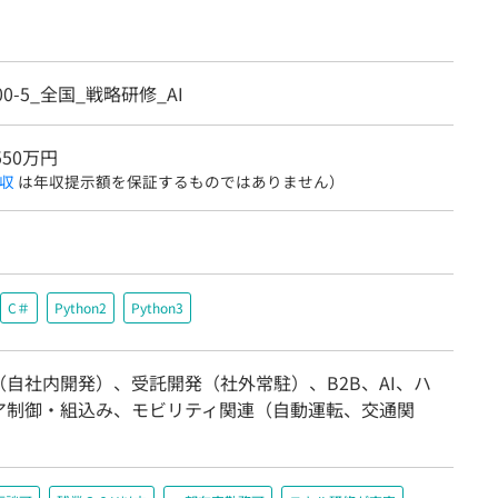
300-5_全国_戦略研修_AI
550万円
収
は年収提示額を保証するものではありません）
C＃
Python2
Python3
（自社内開発）、受託開発（社外常駐）、B2B、AI、ハ
ア制御・組込み、モビリティ関連（自動運転、交通関