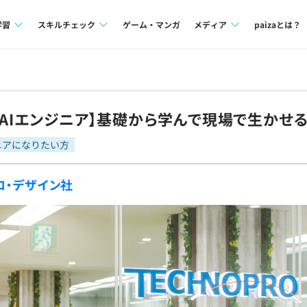
学習
スキルチェック
ゲーム・マンガ
メディア
paizaとは？
講座一覧
プログラミング言語
Tech Team Journal
問題集
SQL
paiza times
【AIエンジニア】基礎から学んで現場で生かせ
4択課題
評価結果一覧
note
ニアになりたい方
ント
ナレッジ
再チャレンジ結果一覧
ロ・デザイン社
ミナー
リファレンス
プラン
ド
個人向けプラン
法人向けプラン
学校向けプラン