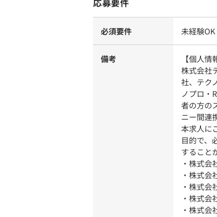
応募要件
必須要件
未経験OK
備考
【個人情
株式会社
社、テク
ノプロ・
者の方の
ニー間連
本求人に
目的で、
すること
・株式会
・株式会
・株式会社
・株式会社
・株式会