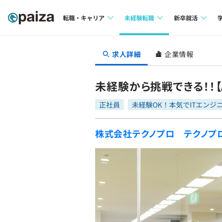
転職・キャリア
未経験転職
新卒就活
求人検索
求人検索
求人検索
求人詳細
企業情報
本選考
インタビュー
インタビュー
インターン
未経験から挑戦できる！！
転職成功ガイド
転職成功ガイド
正社員
未経験OK！本気でITエンジ
新卒エージェ
転職エージェント
株式会社テクノプロ テクノプ
イベント・セ
インタビュー
就活成功ガイ