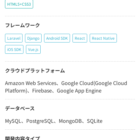
HTML5+CSS3
フレームワーク
Laravel
Django
Android SDK
React
React Native
iOS SDK
Vue.js
クラウドプラットフォーム
Amazon Web Services、Google Cloud(Google Cloud
Platform)、Firebase、Google App Engine
データベース
MySQL、PostgreSQL、MongoDB、SQLite
開発内容タイプ