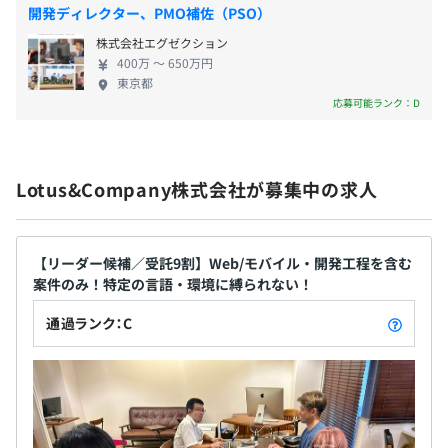
です。 ◆◆風通しのよい組織文化◆◆ 誰もが気軽に
昇給査定：年1回
全周囲評価に近いものを採用しています。
開発ディレクター、PMO補佐（PSO）
意見を発信できます。コミュニケーションを活性化さ
株式会社エグゼクション
せるため、週に一度「オンライン雑談会」を実施し
400万 〜 650万円
ているほか、複数人チームでの参画やSlackの専用チ
東京都
ャンネルを通じて、質問や相談がしやすい環境を整
社会保険完備（健康保険・厚生年金加入・雇用保険・労災
全社20名（エンジニア18名、営業2名）
応募可能ランク：D
えています。勤務時間よりも成果を重視しており、個
保険）
人の裁量が大きいため、自己管理能力が求められる
※協会けんぽ加入
一方で、働きやすさとのバランスが取れた組織です。
Lotus&Company株式会社が募集中の求人
社員ひとりひとりが尊重され、自分のペースで成長
案件により異なりますが、1〜5名程度のチームで参画し
できる文化が根付いています。
ます。
無期雇用
チーム構成は、ベテラン・中堅・新人の組み合わせになり
【リーダー候補／受託9割】Web/モバイル・開発工程を含む
ます。
案件のみ！特定の言語・環境に縛られない！
アジャイル開発のプロジェクトが多いですが、最近の新規
案件ではスクラム開発が増えてきております。
通過ランク：C
3カ月（待遇の変更はありません）