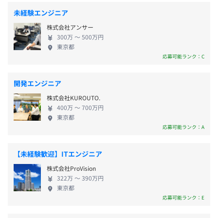
【年間休日120日】
対策内容：敷地内禁煙（喫煙場所あり）
プリケーション開発に注力しています。また、
プロジェクトごとに選択、アジャイル、スクラム
未経験エンジニア
・完全週休2日制（土・日）
Kotlin、Swift、PHP、Ruby、Pythonなど特定の言
株式会社アンサー
・祝日
語や環境に縛られず、常に新しい技術を調査・発信
300万 〜 500万円
・年末年始休暇
し、顧客の要望に応じた最適な技術選定を提案して
東京都
・特別（慶弔）休暇
います。 ◆◆エンジニアのパフォーマンスを最大化
応募可能ランク：C
・夏季休暇：3日
する働き方◆◆ 社員が最大限の能力を発揮できるよ
・有給休暇
う、働きやすい環境を徹底的に追求しています。
開発エンジニア
WEB上に会社があってもいいのではないかという考
株式会社KUROUTO.
えの下、創業当時からリモートワークを推進してお
400万 〜 700万円
り、フルリモート案件が95%以上を占めます。勤務場
Docker、Terraform、AWS CloudFormation、Amazon
東京都
通勤交通費（定期代3万円上限）
所や服装、時間の制約を減らすことで、技術の追求
ECS
応募可能ランク：A
に集中できる環境を目指しており、実力しだいでは
遠隔地からのフルリモート勤務も可能です。また、社
【未経験歓迎】ITエンジニア
員に無理をさせないことを重視しており、炎上しそ
株式会社ProVision
うな案件や月間労働時間が200時間を超えるような案
期末賞与：年1回
322万 〜 390万円
件は受注しません。参画後も労働時間を毎週ヒアリ
東京都
ングし、危険と判断した場合は顧客への連絡や、場
応募可能ランク：E
合によっては契約終了もいとわないというスタンス