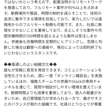
ではないかという考えの下、創業当時からリモートワーク
を推進しており、フルリモート案件が95%以上を占めま
す。勤務場所や服装、時間の制約を減らすことで、技術の
追求に集中できる環境を目指しており、実力しだいでは遠
隔地からのフルリモート勤務も可能です。また、社員に無
理をさせないことを重視しており、炎上しそうな案件や月
間労働時間が200時間を超えるような案件は受注しませ
ん。参画後も労働時間を定期的にヒアリングし、危険と判
断した場合は顧客への連絡や、場合によっては契約終了も
いとわないというスタンスです。
◆◆風通しのよい組織文化◆◆
誰もが気軽に意見を発信できます。コミュニケーションを
活性化させるため、週に一度「オンライン雑談会」を実施
しているほか、複数人チームでの参画やSlackの専用チャ
ンネルを通じて、質問や相談がしやすい環境を整えていま
す。勤務時間よりも成果を重視しており、個人の裁量が大
きいため、自己管理能力が求められる一方で、働きやすさ
とのバランスが取れた組織です。社員ひとりひとりが尊重