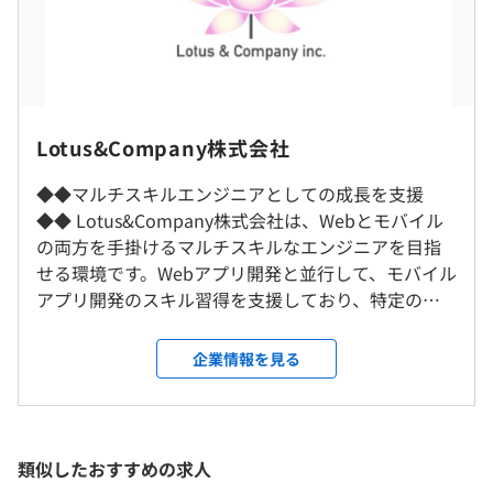
支給）
化しており、エンジニアに求められるスキルも多岐にわた
ります。
こうした背景を踏まえ、弊社では独自のスキルチェックシ
ートによる計測をおこない、社員の現状のスキルを把握し
た上で、必要な教育プログラムを提供しています。
Web開発やスマートフォンアプリ開発といった即戦力と
（※
想定年収
は年収提示額を保証するものではありません）
Lotus&Company株式会社
なるスキルの習得を支援し、エンジニアが実務に直結する
※現在、フルリモート実施率は高い水準を維持しています
◆◆マルチスキルエンジニアとしての成長を支援
スキルを常にアップデートをしています。
が、将来にわたって常に保証されるものではありません。
◆◆ Lotus&Company株式会社は、Webとモバイル
この取り組みによって、より適切なプロジェクトアサイン
出社が必要な場合に備え、東京23区内に通勤可能な範囲
①9:00〜19:00の間で8時間
の両方を手掛けるマルチスキルなエンジニアを目指
が可能になり、クライアントに対して最適なソリューショ
にお住まいの方からのご応募をお願いしております。
②専門業務型裁量労働制（1日8時間）
せる環境です。Webアプリ開発と並行して、モバイル
ンを提供します。
※案件により異なります。
アプリ開発のスキル習得を支援しており、特定の分
就業場所の変更範囲
休憩時間：①12:00〜14:00の間で60分（※案件により異
野に偏らず、キャリアの選択肢を広げられます。エン
＜雇入時＞
なる）、②任意の時間で60分
ドユーザーとの直接取引が多いため、経験が浅い場
企業情報を見る
東京事務所、および自宅
平均残業時間：平均月20時間（※案件により異なる／特
合は開発から、経験者であれば要件定義などの上流
13インチ MacBook Air, メモリ16〜32GB, ストレージ
＜変更範囲＞
殊な状況を除いて40時間は超えない）
工程から携わることができ、開発から離れてしまう
256GB〜512GB
会社の定める場所（テレワークをおこなう場所を含む）
心配はありません。 弊社ではWebアプリやスマホア
プリのリッチUIコンテンツ開発に強みを持ち、
類似したおすすめの求人
受動喫煙防止措置に関する事項
HTML5やJavaScript技術を中心に、保守性の高いア