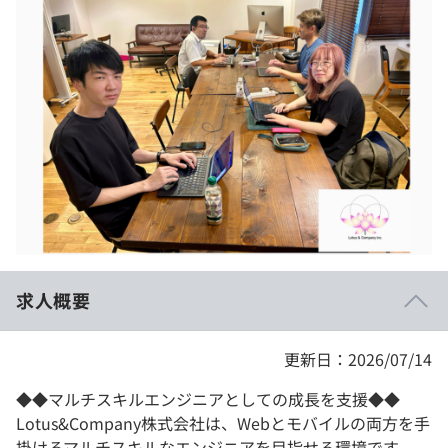
イベント・セミナー
paiza times
再チャレンジ結果一覧
リファレンス
インタビュー
note
就活成功ガイド
プラン
個人向けプラン
法人向けプラン
学校向けプラン
求人概要
契約内容・クーポン
更新日：2026/07/14
◆◆マルチスキルエンジニアとしての成長を支援◆◆
Lotus&Company株式会社は、Webとモバイルの両方を手
掛けるマルチスキルなエンジニアを目指せる環境です。