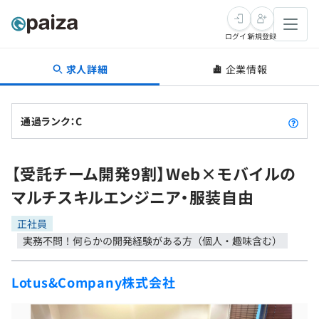
ログイン
新規登録
求人詳細
企業情報
転職・キャリア
未経験転職
求人検索
通過ランク：C
新卒就活
求人検索
インタビュー
【受託チーム開発9割】Web×モバイルの
学習
求人検索
インタビュー
転職成功ガイド
マルチスキルエンジニア・服装自由
本選考
スキルチェック
講座一覧
転職成功ガイド
転職エージェント
正社員
実務不問！何らかの開発経験がある方（個人・趣味含む）
ゲーム・マンガ
インターン
プログラミング言語
問題集
メディア
Lotus&Company株式会社
SQL
4択課題
新卒エージェント
paizaとは？
Tech Team Journal
評価結果一覧
ナレッジ