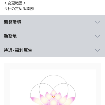
＜変更範囲＞
会社の定める業務
開発環境
勤務地
・FCNT合同会社様（旧富士通コネクテッドテクノロジー
待遇・福利厚生
ズ様）：らくらくコミュニティ新規開発
・ドリームエリア株式会社様：みもり開発, まちコミ開発
■賃金形態：月給／年俸制
■賃金の決定方法：経験・能力を考慮の上、弊社規定によ
◆技術力向上への取り組み
り決定いたします。
弊社では、エンジニアのスキルチェックと教育制度を強化
■月給：約25万〜48万円（固定残業代を含む）
し、常に高い技術力を維持する取り組みをおこなっていま
・基本給：約20万～38万円
す。
・固定残業代：40時間分、約5万～10万円（超過分は別途
現代のIT業界では、プロジェクトのニーズが複雑化・高度