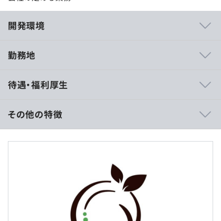
開発環境
勤務地
【Lif開発部の特徴・強み】
待遇・福利厚生
・若い会社ならではの柔軟な制度を導入しております。
・経費削減インセンティブ制度やPC購入費支援など、ユ
ニークな福利厚生を展開中。
その他の特徴
今後も、楽しさと成長につながる制度を取り入れてまいり
ます。
【年収350万円〜550万円の場合】
・社員の約9割が20代〜30代。経営陣も30代で、風通しの
■賃金形態：月給制
良いフラットな組織です（2025年6月時点）。
■賃金の決定方法：スキルと経験を考慮し決定いたします
・社内コミュニケーションにはSlackを活用しており、気
■月給：250,000円～650,000円
軽に相談・連携ができる環境です。
・基本給：216,000円～560,000円
・2カ月に1度の帰社日には、BBQや料理対決などのイベ
・固定残業代：20時間分、約33,790円～87,840円
ントを開催。社員同士の交流の場となっています。
※月20時間を超える時間外労働分、休日および深夜労働
・外部講師によるマネジメント研修を実施しており、実務
分についての割増賃金は追加で支給します