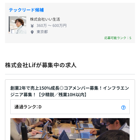
業務上必要なスペックやツールがある場合は、相談の上、
もし今後のキャリアについて悩んでいるエンジニア
■昇給査定：年1回（2月）
ご希望のマシンを支給しています。
テックリード候補
の方がいらっしゃいましたら、 ぜひ一度カジュアル
※評価制度により、査定時期が変更になる可能性有
パフォーマンスを最大化するには、環境面の整備が欠かせ
株式会社いい生活
面談でお話ししてみませんか？ご応募お待ちしてお
ません。
360万 〜 600万円
ります！
東京都
無理に合わせてもらうのではなく、一人ひとりの働きやす
応募可能ランク：S
さを尊重する姿勢を大切にしています。
■社会保険完備（健康保険・厚生年金加入・雇用保険・労
災保険）
株式会社Lifが募集中の求人
オブジェクト指向、ウォーターフォール、アジャイル、ス
クラム
無期雇用
創業2年で売上150%成長◎コアメンバー募集！インフラエン
ジニア募集！【少精鋭／残業10H以内】
通過ランク：D
■3カ月（待遇の変更はありません）
Docker、Kubernetes