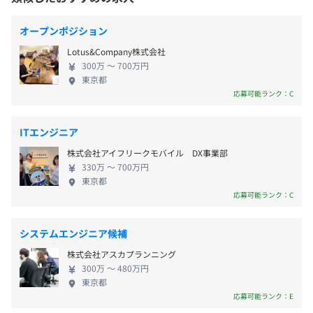
後は社内での社内開発を増やしていく方針です。 ◆
■祝日
◆技術力を高めるための社内支援も充実！
成長環境を追求 私たちの営業は、単に「案件にアサ
■年末年始休暇
受動喫煙防止措置に関する事項
オープンポジション
エンジニアの成長を後押しするため、様々な制度を整備し
インする」ことを目的としていません。 ・エンジニ
■特別（慶弔）休暇
■屋内全面禁煙
ています。
Lotus&Company株式会社
ア本人のキャリアビジョン ・挑戦したい技術や領域
■リフレッシュ（夏季）休暇：1日
※プロジェクト先によって異なります。
・資格取得支援制度：会社指定のIT資格に関しては、受験
300万 〜 700万円
・市場価値 こうした要素をすり合わせながら、“やり
■有給休暇
東京都
費用を全額補助（上限なし）。
たいこと”と“市場での成長”が両立できる現場を提案
応募可能ランク：C
・電子書籍、書籍購入代補助（3000円/月）まで補助あ
するのが、私たちのスタンスです。 現場は「通過
り。
点」であり、あなたのキャリアにとってのステップ
渋谷駅
ITエンジニア
・マネジメント研修制度：外部講師を招いた実践的な内容
アップの場であるべきだと考えています。 ◆代表の
■通勤交通費（上限月25,000円支給）
で、管理職やリーダーを目指す方をサポート。
株式会社アイフリークモバイル DX事業部
想い 代表は、「社員にはプロフェッショナルを目指
■上京手当（最大150,000円）
・社内勉強会（もくもく会＋LT会）：2カ月に1回開催し
330万 〜 700万円
してほしい」という強い思いを持っています。 営業
東京都
ており、各自の学びや成果を共有する場として活用されて
として多くのエンジニアや営業を見てきた経験か
応募可能ランク：C
います。
ら、理想をかなえるためにはスキルを付けることが
最も重要だと考えているからです。 当社にとっての
■賞与：年1回（業績に応じて）
自発的な学びを尊重し、スキルアップとキャリア成長の両
システムエンジニア候補
「プロフェッショナル」という言葉は、エンジニア
◎インセンティブ制度あり
面からエンジニアを支援しています。
株式会社アスカプランニング
の幸せを本気で願う代表の想いを表しています。 ◆
◎決算賞与あり
300万 〜 480万円
採用メッセージ 今から参画してくださる中核メンバ
東京都
ーは、営業歴7年以上の実績を持つ代表からの手厚い
応募可能ランク：E
キャリアサポートを直接受けられるのも魅力です。