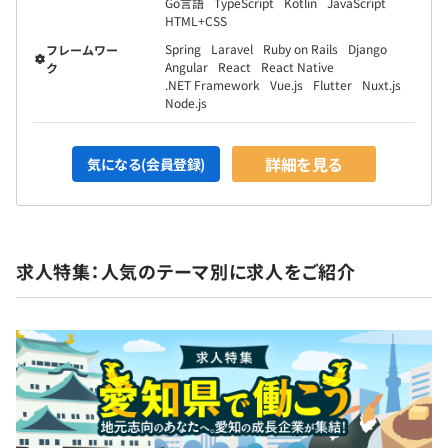
Go言語
TypeScript
Kotlin
JavaScript
にも積極的です。
HTML+CSS
Spring
Laravel
Ruby on Rails
Django
フレームワー
■システムエンジニア（PHP／EC・教育系に強み）
Angular
React
React Native
ク
.NET Framework
Vue.js
Flutter
Nuxt.js
PHPをメインとしたWebアプリケーション開発に従事し
Node.js
ており、
特にECサイトや教育支援システムの構築・運用に強みを
詳細を見る
持つエンジニアです。
気になる(会員登録)
LaravelやCakePHPなどのフレームワークを使ったバック
エンド開発はもちろん、
要件定義〜設計・実装・テストまで一貫して対応可能で
す。
求人特集：人気のテーマ別に求人をご紹介
EC案件では、商品管理・在庫連携・決済周りなどの実装
経験が豊富で、
売上向上につながる施策提案など、技術にとどまらないビ
ジネス視点も持ち合わせています。
教育系では、動画配信、クイズ・テスト機能、学習管理
（LMS）などの機能実装も経験済みで、UI/UXの改善提案