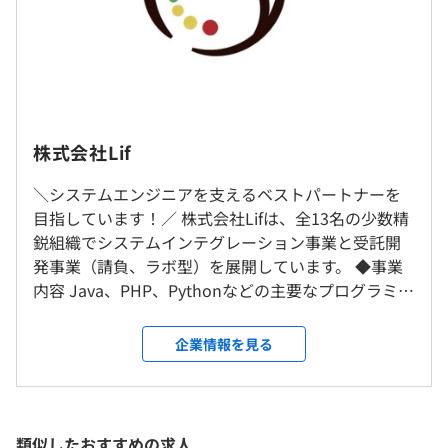
の前に基礎からしっかり学ぶことができます。
現在、当社経由で約25件以上のプロジェクトにエンジニ
（※
想定年収
は年収提示額を保証するものではありません）
アが参画中です。
■フルリモート勤務について
株式会社Lif
これまでの参画実績は累計200件を超え、幅広い業界・フ
これまでのご経験やスキルによっては検討可能ですが、
ェーズ・技術領域において豊富な支援実績がございます。
入社後すぐにフルリモートでの勤務となる前提ではお受け
＼システムエンジニアを支えるベストパートナーを
プロジェクト毎に変更いたします。
ご希望やご経験に応じて、最適なプロジェクトへのアサイ
しておりません。
目指しています！／ 株式会社Lifは、全13名の少数精
※本社勤務の場合：9：00 〜 18：00
ンを行っております。
まずは出社していただき、業務やチームに慣れていただき
鋭組織でシステムインテグレーション事業と受託開
フレックスタイム制（コアタイム11：00～17：00）
たいと考えております。
発事業（請負、ラボ型）を展開しています。 ◆事業
休憩時間：■60分 ※昼食時間は業務の都合により各々の
【プロジェクト実績（一部抜粋）】
内容 Java、PHP、Pythonなどの主要なプログラミン
自主性に任せています
・教育支援プラットフォームの開発・保守
グ言語を駆使し、Webアプリケーションや業務系シ
就業場所の変更範囲
平均残業時間：■平均10時間／月
・加盟店向け決済アプリ・システム開発支援
ステムの開発をおこなっています。 アプリケーショ
＜雇入時＞
企業情報を見る
・ネットワーク監視業務の自動化エンジニアリング
ン開発に留まらず、インフラ設計・構築領域にも対
■案件受注元各社（1都3県）
・複業・兼業人材管理システムの開発支援
応しており、技術力と現場対応力の両面から、 お客
※プロジェクト先によって異なります。
様の業務効率化やDX推進に寄与するITシステムの構
＜変更範囲＞
【年間休日125日】
築を支援しています。 現在はSESが主軸ですが、今
■本社オフィスおよび在宅勤務の就業場所
類似したおすすめの求人
■完全週休2日制（土・日）