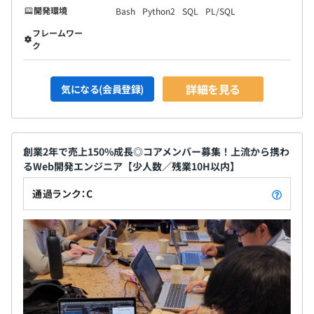
Git、GitHub、GitLab、Postman、Swagger、
開発環境
Bash
Python2
SQL
PL/SQL
MySQL、PostgreSQL、MongoDB
フレームワー
ク
■フロントエンド開発
言語・フレームワーク：
詳細を見る
JavaScript（React.js、Vue.js、Nuxt.js、Angular）、
気になる(会員登録)
TypeScript、HTML、CSS
使用ツール：
Figma、Storybook、Webpack、ESLint、Prettier、
創業2年で売上150%成長◎コアメンバー募集！上流から携わ
npm、Yarn、Vite
るWeb開発エンジニア【少人数／残業10H以内】
■モバイル／ネイティブアプリ開発
通過ランク：C
言語・フレームワーク：
Objective-C、Swift、Android Java、Kotlin、
Dart（Flutter）、React Native
使用ツール：
Xcode、Android Studio、Firebase、Expo、
TestFlight、Gradle