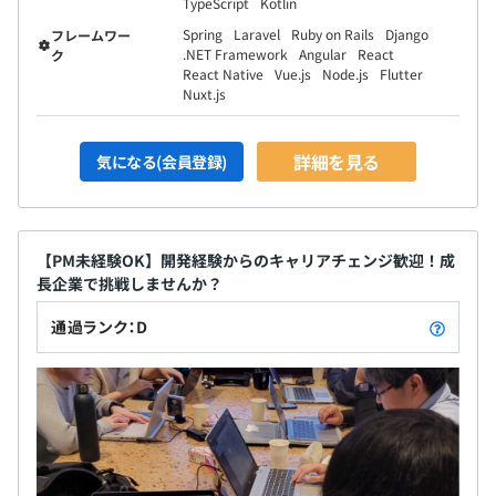
※平均年齢は30歳前後／同世代～若手エンジニアが中心
TypeScript
Kotlin
となって活躍しています！
Spring
Laravel
Ruby on Rails
Django
フレームワー
.NET Framework
Angular
React
ク
React Native
Vue.js
Node.js
Flutter
Nuxt.js
詳細を見る
気になる(会員登録)
【PM未経験OK】開発経験からのキャリアチェンジ歓迎！成
長企業で挑戦しませんか？
通過ランク：D
【社内メンバー紹介】
■ベテランエンジニア（開発経験23年）
開発歴23年のベテランエンジニアで、.NETおよびJavaを
用いた業務システム・基幹システムの構築を得意としてい
ます。
大規模な既存システムのリプレイスや保守開発も数多く手