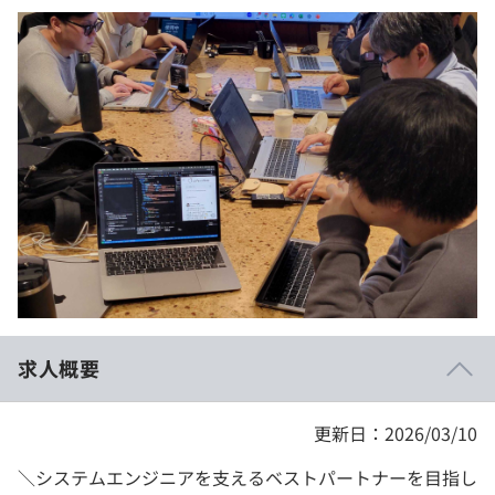
イベント・セミナー
paiza times
再チャレンジ結果一覧
リファレンス
インタビュー
note
就活成功ガイド
プラン
個人向けプラン
法人向けプラン
学校向けプラン
契約内容・クーポン
求人概要
更新日：2026/03/10
＼システムエンジニアを支えるベストパートナーを目指し