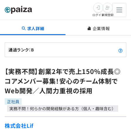
ログイン
新規登録
求人詳細
企業情報
転職・キャリア
未経験転職
求人検索
通過ランク：B
新卒就活
求人検索
インタビュー
【実務不問】創業2年で売上150%成長◎
学習
求人検索
インタビュー
転職成功ガイド
コアメンバー募集！安心のチーム体制で
本選考
スキルチェック
講座一覧
Web開発／人間力重視の採用
転職成功ガイド
転職エージェント
ゲーム・マンガ
インターン
プログラミング言語
正社員
問題集
実務不問！何らかの開発経験がある方（個人・趣味含む）
メディア
SQL
4択課題
新卒エージェント
株式会社Lif
paizaとは？
Tech Team Journal
評価結果一覧
ナレッジ