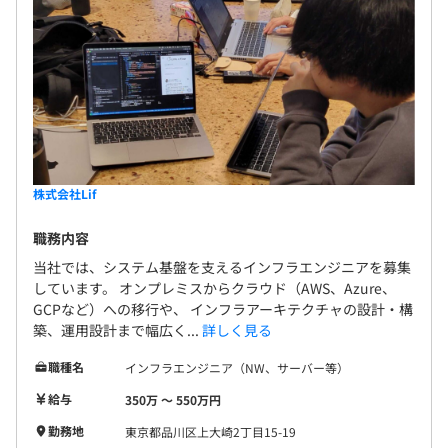
BigQuery、Elasticsearch
株式会社Lif
職務内容
当社では、システム基盤を支えるインフラエンジニアを募集
【開発環境】
しています。 オンプレミスからクラウド（AWS、Azure、
GCPなど）への移行や、 インフラアーキテクチャの設計・構
■サーバーサイド開発
築、運用設計まで幅広く...
詳しく見る
言語・フレームワーク：
PHP（Laravel）、Ruby（Ruby on Rails）、
職種名
インフラエンジニア（NW、サーバー等）
Python（Django）、Golang、Java（Spring）、
給与
350万 〜 550万円
C#.NET、JavaScript（Node.js）
使用ツール：
勤務地
東京都品川区上大崎2丁目15-19