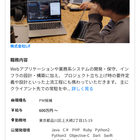
がけており、堅実で丁寧な設計・実装に定評があります。
マネジメントよりも現場でコードを書くことに強いこだわ
りを持つ“生粋の技術者”で、
常に開発現場の最前線に立ち続けています。
後進の育成にも前向きで、社内勉強会やレビューでも頼り
にされる存在です。
株式会社Lif
■中堅エンジニア（PM・PL経験者）
職務内容
ECサイトやWebアプリケーションの分野で豊富な経験を
Webアプリケーションや業務系システムの開発・保守、イン
持つ中堅エンジニア。
フラの設計・構築に加え、 プロジェクト立ち上げ時の要件定
PM／PLとして要件定義から設計・進行管理までを一貫し
義や設計といった上流工程にも携わっていただきます。 主に
て対応でき、
クライアント先での常駐を中...
詳しく見る
特にBtoC領域でのUI/UX改善提案や、クライアント折衝の
職種名
PM候補
スキルに強みを持ちます。
小売・物流・美容・飲食など、業界を問わず多様なプロジ
給与
600万円 〜
ェクトに対応してきた実績があり、
勤務地
東京都品川区上大崎2丁目15-19
技術・ビジネスの両面にバランス感覚のあるメンバーで
Java
C＃
PHP
Ruby
Python2
開発環境
す。
Python3
Objective-C
Dart
Swift
チームビルディングにも長けており、若手メンバーの育成