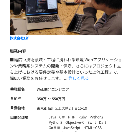
■共通インフラ・プラットフォーム環境
クラウド／仮想化・コンテナ：
AWS、GCP、Docker、Kubernetes（K8s）
CI/CD・監視・その他：
GitHub Actions、GitLab CI、Jenkins、CircleCI、
株式会社Lif
Terraform、Prometheus、Datadog、Slack連携
職務内容
■幅広い技術領域・工程に携われる環境 Webアプリケーショ
ンや業務系システムの開発・保守、さらにはプロジェクト立
現在設計中です！（3期目下期から運用予定）
ち上げにおける要件定義や基本設計といった上流工程まで、
幅広い業務をお任せします。 ...
詳しく見る
職種名
Web開発エンジニア
【社員構成】
給与
350万 〜 550万円
■全体13名
勤務地
東京都品川区上大崎2丁目15-19
▶︎テクノロジー&ソリューション事業部：8名
Java
C＃
PHP
Ruby
Python2
開発環境
▶︎営業部：4名
Python3
Objective-C
Swift
Dart
▶︎管理部：1名
Go言語
JavaScript
HTML+CSS