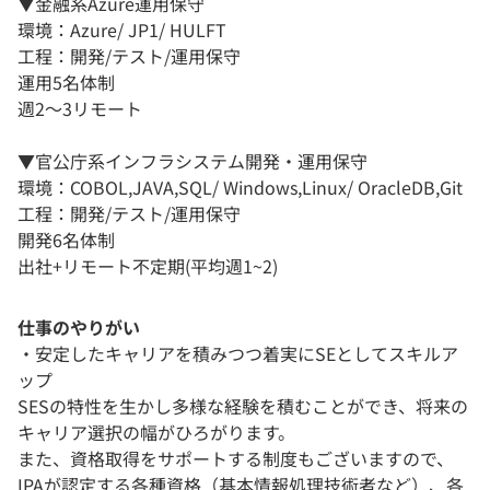
▼金融系Azure運用保守
環境：Azure/ JP1/ HULFT
工程：開発/テスト/運用保守
運用5名体制
週2～3リモート
▼官公庁系インフラシステム開発・運用保守
環境：COBOL,JAVA,SQL/ Windows,Linux/ OracleDB,Git
工程：開発/テスト/運用保守
開発6名体制
出社+リモート不定期(平均週1~2)
仕事のやりがい
・安定したキャリアを積みつつ着実にSEとしてスキルア
ップ
SESの特性を生かし多様な経験を積むことができ、将来の
キャリア選択の幅がひろがります。
また、資格取得をサポートする制度もございますので、
IPAが認定する各種資格（基本情報処理技術者など）、各