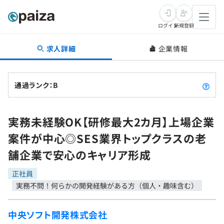
ログイン
新規登録
求人詳細
企業情報
転職・キャリア
未経験転職
求人検索
通過ランク：B
新卒就活
求人検索
インタビュー
実務未経験OK【研修最大2カ月】上場企業
学習
求人検索
インタビュー
転職成功ガイド
案件が中心◎SES業界トップクラスの老
本選考
スキルチェック
講座一覧
舗企業で安心のキャリア形成
転職成功ガイド
転職エージェント
ゲーム・マンガ
インターン
プログラミング言語
正社員
問題集
実務不問！何らかの開発経験がある方（個人・趣味含む）
メディア
SQL
4択課題
新卒エージェント
中央ソフト開発株式会社
paizaとは？
Tech Team Journal
評価結果一覧
ナレッジ