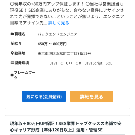
〇現年収の+80万円アップ保証します！ 〇当社は営業担当も
現役SE！ SES企業にありがちな、合わない案件にアサインさ
れて力が発揮できない... ということが無いよう、エンジニア
目線でアサイン先...
詳しく見る
職種名
バックエンドエンジニア
給与
450万 〜 800万円
勤務地
東京都港区浜松町二丁目7番11号
開発環境
Java
C
C++
C＃
JavaScript
SQL
フレームワー
ク
詳細を見る
気になる(会員登録)
現年収＋80万円UP保証！SES業界トップクラスの老舗で安
心キャリア形成【年休120日以上】運用・管理SE