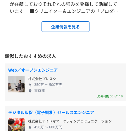
名作タイトルを現代風にリノベーションし、コアゲーマー
※クライアントが在宅勤務制の場合、在宅勤務をお願いす
が在籍しておりそれぞれの強みを発揮して活躍して
休憩時間：12：30～13：30（60分）
に向けて新たな提案を行うゲームブランド。
ることがあります。
います！ ■クリエイター＆エンジニアの「プロダク
平均残業時間：平均10.9時間／月（※各プロジェクト先に
ション 」 株式会社エクストリームは、「まじめにお
よって異なります）
■その他
もしろいを創る。未来の楽しいを造る。」と言うコ
就業場所の変更範囲
企業情報を見る
・金融系システム開発
ンセプトを掲げ、2005年に創立。社内外を問わず、
＜雇入時＞
・航空系システム開発
エンターテインメントコンテンツ開発や業務系アプ
「愛知県を中心とした中部地区」
・電子書籍向けシステム開発
リケーション開発を主軸に、常駐・受託開発のほ
愛知県及び近郊地域の配属プロジェクト（顧客）先
■年間休日127日
・美容系ポータルサイト開発
か、自社タイトルのゲームコンテンツ開発や自社保
＜変更範囲＞
類似したおすすめの求人
■完全週休2日制（土日）
・アパレル向けシステム開発
有のタイトル「メサイヤ」「桃色大戦ぱいろん」等
変更なし
■祝日休み
・セキュリティー会社向けインフラ設計構築
のライセンスサービス事業を展開しています。近年で
■年末年始休暇
Web／オープンエンジニア
・情報系インフラ設計構築
は自社タイトル海外展開など積極的な事業拡大に取
■夏季休暇
受動喫煙防止措置に関する事項
など
株式会社プレスク
り組み、エンターテインメント業界のトップを走る
■慶弔休暇
従業員に対する受動喫煙対策：あり
350万 〜 500万円
クリエイティブカンパニーとしてさらなる成長を続
■有給休暇
東京都
対策内容：敷地内禁煙（喫煙場所あり）
けています。 ■クリエイター＆エンジニアの「マイ
応募可能ランク：B
■産前・産後休暇
スター化」 弊社では、社内・外を問わないさまざま
■育児休暇（復帰率100％）
・社内勉強会
な有名タイトル・ビッグプロジェクト開発にクリエ
■介護休暇
デジタル販促（電子棚札）セールスエンジニア
・資格取得支援制度（情報処理技術試験、日商簿記検定な
イターやエンジニアを参加させることで各メンバー
■設立記念日※5/6
ど）
株式会社アイドママーケティングコミュニケーション
のスキルアップやキャリアアップをおこなっていま
・ビジネスマナー研修
450万 〜 600万円
す。メンバーのプロジェクト固定化をせず、広く深い