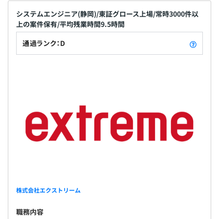
大幅割引など）
システムエンジニア(静岡)/東証グロース上場/常時3000件以
■医療補助金（入院や長引く外来により医療費が一定の金
上の案件保有/平均残業時間9.5時間
額を超えた場合、費用の一部を還付）
■ビジネスマナー研修
通過ランク：D
■社員力向上研修
■OJT研修
■クリエイター＆エンジニア研修
■社長表彰制度
■図書購入制度
【正社員】
年2回（7月、12月）※試用期間終了後から査定開始
株式会社エクストリーム
【正社員】
職務内容