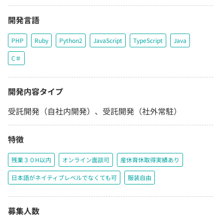
開発言語
PHP
Ruby
Python2
JavaScript
TypeScript
Java
C＃
開発内容タイプ
受託開発（自社内開発）、受託開発（社外常駐）
特徴
残業３０H以内
オンライン面談可
産休育休取得実績あり
日本語がネイティブレベルでなくても可
服装自由
募集人数