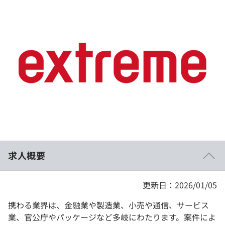
イベント・セミナー
paiza times
再チャレンジ結果一覧
リファレンス
インタビュー
note
就活成功ガイド
プラン
個人向けプラン
法人向けプラン
学校向けプラン
求人概要
契約内容・クーポン
更新日：2026/01/05
携わる業界は、金融業や製造業、小売や通信、サービス
業、官公庁やパッケージなど多岐にわたります。案件によ