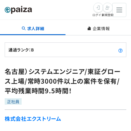
ログイン
新規登録
求人詳細
企業情報
転職・キャリア
未経験転職
求人検索
通過ランク：B
新卒就活
求人検索
インタビュー
名古屋）システムエンジニア/東証グロー
学習
求人検索
インタビュー
転職成功ガイド
ス上場/常時3000件以上の案件を保有/
本選考
スキルチェック
講座一覧
平均残業時間9.5時間！
転職成功ガイド
転職エージェント
ゲーム・マンガ
インターン
プログラミング言語
正社員
問題集
メディア
SQL
4択課題
株式会社エクストリーム
新卒エージェント
paizaとは？
Tech Team Journal
評価結果一覧
ナレッジ