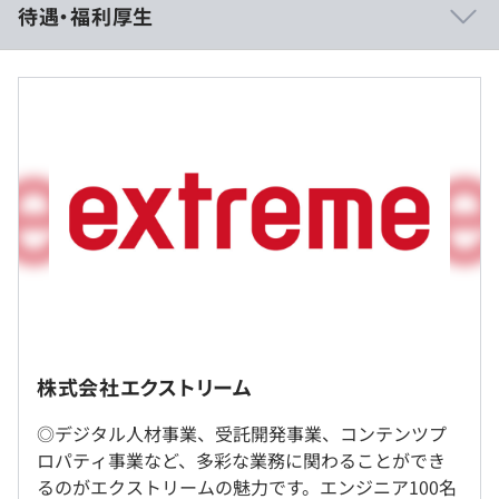
待遇・福利厚生
根付いています。
・新しいことにどんどん挑戦させてくれる、自由で風通し
の良い環境が整っています。
・技術者の目線で社員をサポートする体制があるので、技
術者として多角的なスキルアップが望めます。
前職および経験・能力を優遇・考慮し、当社規定により決
定します。
正社員の場合、入社後（年1回の給与改定）は、実績を正
当に評価し、当社規定により決定します。
■桃色大戦ぱいろん
「萌え」×「麻雀」！200キャラを超える美少女キャラク
ターと超豪華声優陣でおくる本格オンライン麻雀ゲーム。
■つみにん ～うみにん大サーカス～
（※
想定年収
は年収提示額を保証するものではありません）
海から生まれた不思議な生き物。元祖ゆるキャラ“うみに
株式会社エクストリーム
ん”のアプリゲーム。
◎デジタル人材事業、受託開発事業、コンテンツプ
9：30～18：30（実労働時間8時間）
■メサイヤゲームス
社内もしくはお客様先での勤務となります。常駐先は、愛
ロパティ事業など、多彩な業務に関わることができ
※配属プロジェクトによっては異なる場合がございます。
「ラングリッサー」「重装機兵」「超兄貴」などの往年の
知県及び近郊地域の配属プロジェクト（顧客）先
るのがエクストリームの魅力です。エンジニア100名
（例｜10：00～19：00、休憩時間1hなど）