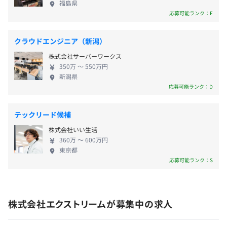
福島県
・社員力向上研修
スキルを持ったメンバーを育成しすることで、完成
応募可能ランク：F
・キャリアアップ研修
度の高い作品をつくり上げるためにその集結・製作
■社会保険完備（雇用・労災・健康・厚生年金）
・OJT研修
する映画作成のような「ハリウッドスタイル」を可
■交通費支給（月5万円まで）
・クリエイター＆エンジニア研修
クラウドエンジニア（新潟）
能にするメンバーの「マイスター化」を進めていま
■職務手当
・ビジネスリーダー養成研修
株式会社サーバーワークス
す。 ■個々がなくてはならない存在「CORE」となる
■役職手当
・社長表彰制度
350万 〜 550万円
場◎Co-CORE（ここあ） コミュニケーションスペー
■資格取得支援制度（情報処理技術試験、日商簿記検定な
新潟県
・図書購入制度
スやゲームスペースなどが設置されている人材イン
応募可能ランク：D
ど）
キュベーション施設【Co-CORE】（ここあ）では、
■健康診断
職種・分野を問わず社員たちが最新技術の学習や交
■ライフプラン手当（確定拠出年金制度）
テックリード候補
流などを行い、開発スペースとは全くの異空間のリ
■報奨金制度
株式会社いい生活
ラックスした状態だからこそ生まれる「未来の楽し
■出産育児付加金
360万 〜 600万円
い」を研究しています。役員もしばしば顔を出すの
■全国40カ所にある保養施設、レストラン、スポーツ施
東京都
で、アイデアがすぐにプロジェクト化され、全世界
応募可能ランク：S
設などで割引あり
に送り出されることもあります。
■部活動補助金（ゲーム部・ダーツ部・バスケ部・軽音部
など）
■社員超会（全社員参加で開催するお祭りイベントで
株式会社エクストリームが募集中の求人
す！）
■クラブオフ制度（映画や演劇チケット、旅行や飲食店の