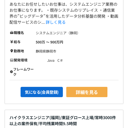
年1回（6月）※給与改定
あなたにお任せしたいお仕事は、システムエンジニア業務の
お仕事になります。 ・既存システムのリプレイス ・通信業
界の”ビッグデータ”を活用したデータ分析基盤の開発 ・動画
配信サービスのシ...
詳しく見る
・各種社会保険完備
職種名
システムエンジニア（静岡）
給与
500万 〜 900万円
勤務地
静岡県静岡市
無期雇用
開発環境
Java
C＃
フレームワー
ク
【正社員】
6カ月（期間中の給与・待遇に変更はありません）
詳細を見る
気になる(会員登録)
ハイクラスエンジニア(福岡)/東証グロース上場/常時3000件
以上の案件保有/平均残業時間9.5時間