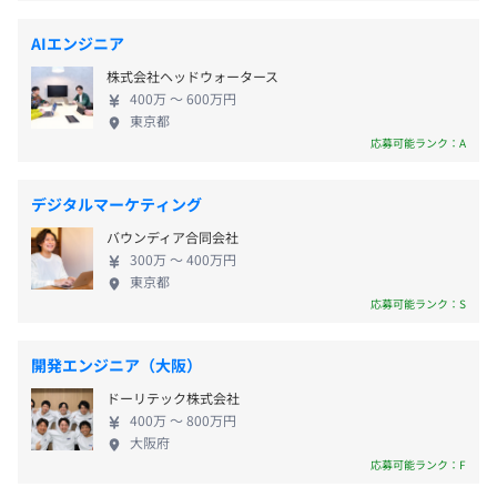
・産前産後休暇
そった評価査定を年1回実施しています。
※時間休1時間から取得可能
AIエンジニア
※月に1回第2土曜日のみ全体会議のため出勤日
株式会社ヘッドウォータース
400万 〜 600万円
社員は105名
東京都
エンジニア96名で構成されています。
応募可能ランク：A
交通費支給
【エンジニア111名内訳】
大阪本社・・・64名
デジタルマーケティング
東京支店・・・47名
バウンディア合同会社
300万 〜 400万円
インセンティブ制度
東京都
応募可能ランク：S
平均3名～10名で開発をおこなっております。
1プロジェクトの単位期間はおよそ8ヶ月くらいです。
開発エンジニア（大阪）
昇給査定年あり：年1回
ドーリテック株式会社
400万 〜 800万円
大阪府
応募可能ランク：F
健康保険・厚生年金加入、雇用保険・労災保険適用