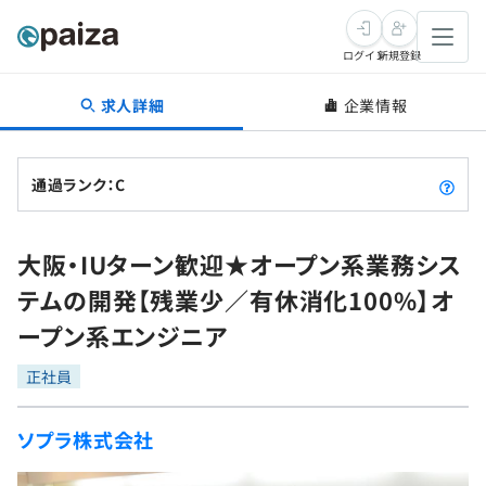
ログイン
新規登録
求人詳細
企業情報
転職・キャリア
未経験転職
求人検索
通過ランク：C
新卒就活
求人検索
インタビュー
大阪・IUターン歓迎★オープン系業務シス
学習
求人検索
インタビュー
転職成功ガイド
テムの開発【残業少／有休消化100%】オ
本選考
スキルチェック
講座一覧
ープン系エンジニア
転職成功ガイド
転職エージェント
ゲーム・マンガ
インターン
プログラミング言語
正社員
問題集
メディア
SQL
4択課題
ソプラ株式会社
新卒エージェント
paizaとは？
Tech Team Journal
評価結果一覧
ナレッジ