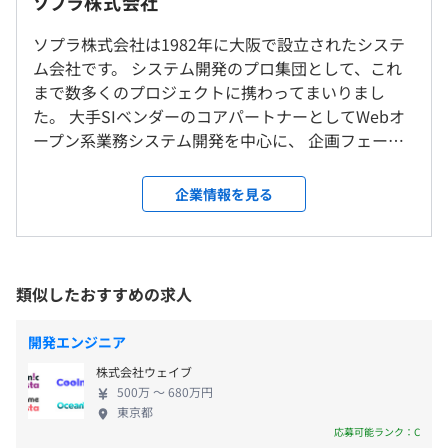
ソプラ株式会社
大阪市内、神戸…お客様先に準ずる
（※
想定年収
は年収提示額を保証するものではありません）
りますので、概ね雰囲気は弊社の社風同様に明るくなんで
ソプラ株式会社は1982年に大阪で設立されたシステ
も相談できる環境となっております。
ム会社です。 システム開発のプロ集団として、これ
月1回全体会議や部会議という単位で社員が集まり相談す
まで数多くのプロジェクトに携わってまいりまし
る場もございます。
＜大阪本社＞
9：00～18：00（所定労働時間：8.0H）
た。 大手SIベンダーのコアパートナーとしてWebオ
JR環状線「福島駅」、JR東西線「北新地駅」
専門業務型裁量労働制
ープン系業務システム開発を中心に、 企画フェーズ
◆エンジニアの開発環境（言語・フレームワークなど）
京阪中之島線「渡辺橋駅」、大阪メトロ四つ橋線「肥後橋
から設計・開発・保守開発まで幅広いフェーズのシ
常駐するお客様先によって異なります
駅」
休憩時間：1.0H 時間外労働：有り
ステム開発に対応。 最近では、最先端領域での研究
例）PJ規模1000人、弊社体制40人、大手企業の基幹刷新
企業情報を見る
阪神電車「福島駅」からいずれも徒歩10分以内です
平均残業時間：8時間以内／月 ※みなし残業40H
開発部門も立ち上げさらなる成長を続けています。
言語：画面JAVA,バッチPL/1、DB：DB2
弊社にはエンジニアの技術面をサポートする研修制
度を導入しています。 あなたもソプラの一員とし
開発環境
て、プロの技術者を目指しませんか？
言語：Java、C#、.NET、VB.NET、C、PHP
類似したおすすめの求人
・完全週休2日制
DB：Oracle、SQL Server
・年末年始休暇
開発エンジニア
・有給休暇
株式会社ウェイブ
・慶弔休暇
500万 〜 680万円
・GW休暇
5年計画・年度計画・半期計画・毎月の目標設定をおこな
東京都
・夏期休暇
い、所属部長から定期的な振り返り面談を実施し、基準に
応募可能ランク：C