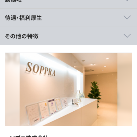
・システムの企画から設計、構築、運用に至るまで幅広い
待遇・福利厚生
業務に携わっていただく予定です。
その他の特徴
※年収340万～500万の事例
・ＳＣ（所属部単位でスキルアップチャレンジを実施）
■賃金形態：年俸制／年俸を12分割（月給：約28.3万〜
・書籍、社外勉強会・カンファレンス参加費用の補助制度
41.6万円 以下一律手当含む）
・社外研修の実施、参加費の補助制度
■賃金の決定方法：当社規定により決定
・メンター制度（新卒）
■基本給：a）約9万～15万円
■固定残業代：b）40時間分、約6.7万～9.9万円（超過分
は別途支給）
■その他定額手当：c）12.55万円～16.7万円
相談の上、ご希望のマシンを支給いたします。
（月給＝a+b+c）
常駐する客先により異なりますが、弊社ではSIベンダー様
のコアパートナーとして体制を組んで業務に取り組んでお