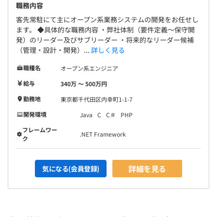
職務内容
客先常駐にて主にオープン系業務システムの開発をお任せし
ます。 ◆具体的な職務内容 ・弊社体制（要件定義～保守開
発）のリーダー及びサブリーダー ・将来的なリーダー候補
（管理・設計・開発）...
詳しく見る
職種名
オープン系エンジニア
給与
340万 〜 500万円
勤務地
東京都千代田区内幸町1-1-7
開発環境
Java
C
C＃
PHP
フレームワー
.NET Framework
ク
詳細を見る
気になる(会員登録)