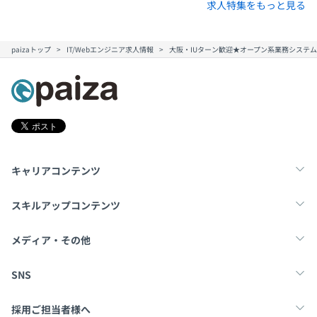
求人特集をもっと見る
paizaトップ
IT/Webエンジニア求人情報
大阪・IUターン歓迎★オープン系業務システム
キャリアコンテンツ
転職・キャリア
未経験転職
新卒就活
スキルアップコンテンツ
学習
スキルチェック
マンガ・ゲーム
メディア・その他
Tech Team Journal
paiza times
note
SNS
X
Facebook
採用ご担当者様へ