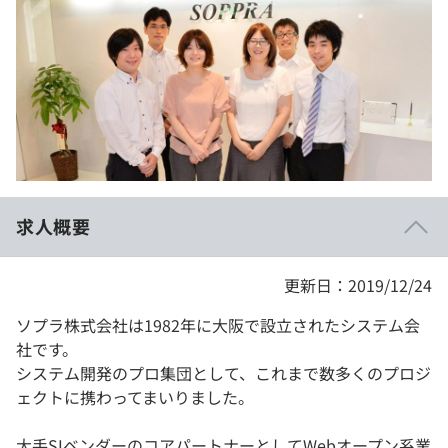
イベント・セミナー
paiza times
再チャレンジ結果一覧
リファレンス
インタビュー
note
就活成功ガイド
プラン
個人向けプラン
法人向けプラン
求人概要
学校向けプラン
更新日：2019/12/24
契約内容・クーポン
ソプラ株式会社は1982年に大阪で設立されたシステム会
社です。
システム開発のプロ集団として、これまで数多くのプロジ
ェクトに携わってまいりました。
大手SIベンダーのコアパートナーとしてWebオープン系業