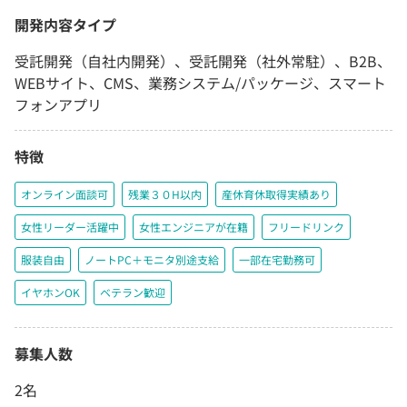
開発内容タイプ
受託開発（自社内開発）、受託開発（社外常駐）、B2B、
WEBサイト、CMS、業務システム/パッケージ、スマート
フォンアプリ
特徴
オンライン面談可
残業３０H以内
産休育休取得実績あり
女性リーダー活躍中
女性エンジニアが在籍
フリードリンク
服装自由
ノートPC＋モニタ別途支給
一部在宅勤務可
イヤホンOK
ベテラン歓迎
募集人数
2名