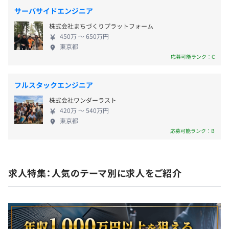
サーバサイドエンジニア
株式会社まちづくりプラットフォーム
450万 〜 650万円
賞与年２回（業績に連動して支給）
東京都
応募可能ランク：C
フルスタックエンジニア
年１回
株式会社ワンダーラスト
420万 〜 540万円
東京都
応募可能ランク：B
TJK（東京都情報サービス産業健康保険組合）加入
健康保険・厚生年金加入、雇用保険・労災保険適用
求人特集：人気のテーマ別に求人をご紹介
3ヶ月（労働条件に変更なし）