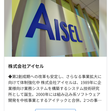
・基本給：約24万～33万円
・残業代：残業代は別途全額支給
・その他定額手当：あり
プロジェクトごとに選択
（※
想定年収
は年収提示額を保証するものではありません）
半期ごとの目標設定、振り返りによる評価をおこなってい
株式会社アイセル
※転勤はありません
9：00～18：00（休憩60分）
ます。
時差出勤OK、入社1年後からフレックス利用OK
◆第2創成期への改革も安定し、さらなる事業拡大に
エンジニアは、スペシャリストとしてのキャリアとマネジ
休憩時間：60分
向けて体制強化中 株式会社アイセルは、1989年に企
メントや企画よりのキャリアの2パターンが用意されてい
平均残業時間：平均13時間／月（2021年実績）
業様向け業務システムを構築するシステム技術研究
ます。
JR 御徒町駅 徒歩3分
所として誕生。2000年には組み込み系ソフトウェア
東京メトロ 銀座線 上野広小路駅 徒歩1分
開発を中核事業とするアイテックと合併。2つの事業
都営地下鉄 大江戸線 上野御徒町駅 徒歩1分
を柱とするIT企業としてスタートをきりました。そ
東京メトロ 日比谷線 仲御徒町駅 徒歩5分