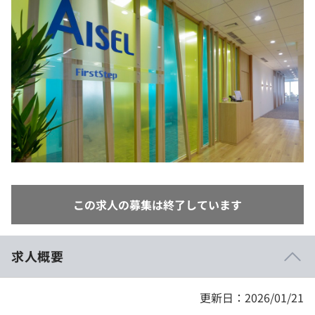
イベント・セミナー
paiza times
再チャレンジ結果一覧
リファレンス
インタビュー
note
就活成功ガイド
プラン
個人向けプラン
法人向けプラン
学校向けプラン
この求人の募集は終了しています
契約内容・クーポン
求人概要
更新日：2026/01/21