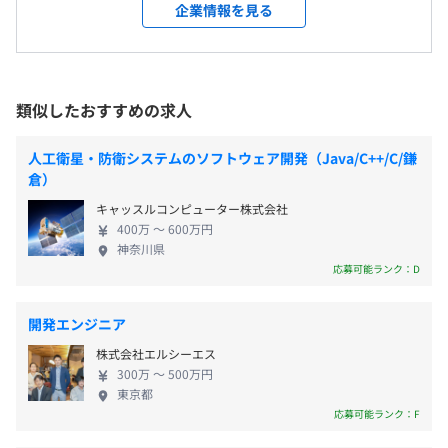
・完全週休2日制、祝日
んな弊社では、案件拡大による体制強化のため、新
開発部門の他、管理部門や営業部門などがあります。
企業情報を見る
東京メトロ 千代田線 湯島駅 徒歩5分
・年末年始休暇
しいメンバーを募集しています。ITの未来に興味を持
配属になる開発部門は全体で110名ほどいます。
京成電鉄 京成上野駅 徒歩6分
・夏季休暇
ち、自ら新しい技術を開拓していけるようなアクテ
・慶弔休暇
ィブな方からのご応募をお待ちしています！ ◆一貫
・有給休暇
した受託開発が強み 要件定義からアフターフォロー
類似したおすすめの求人
・育児休暇、介護休暇
まで一貫した受託開発をおこなっていることが弊社
の強みです。あらゆる業種業態に対し、企業の革新を
人工衛星・防衛システムのソフトウェア開発（Java/C++/C/鎌
担うシステムソリューションを提供しているので、
倉）
スキル、工程、ポジション幅広く経験をつめる環境
キャッスルコンピューター株式会社
・通勤手当
があります。 ◆チームワークを大切にした開発環境
400万 〜 600万円
・時間外勤務手当
チーム一丸となってプロジェクトを進めるときは、
神奈川県
・テレワーク手当
コミュニケーションを大切にし、人を思いやる気持
応募可能ランク：D
・住宅手当
ちがもてるエンジニアであることを常に心がけてい
・こども手当
ます。案件を実施する際にはプロジェクト管理基準に
開発エンジニア
・役職手当
合わせ、エンジニアの最適な配置をベースとした柔
株式会社エルシーエス
・慶弔見舞金（結婚・出産・住宅取得など）
軟な開発体制を構築。無理なく安心して開発に取り
300万 〜 500万円
・資格取得一時金制度
組めます。
東京都
・出張手当
応募可能ランク：F
・定期健康診断（年１回）