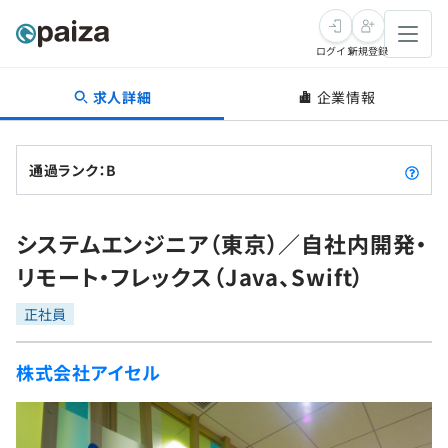
ログイン
新規登録
求人詳細
企業情報
転職・キャリア
未経験転職
求人検索
通過ランク：B
新卒就活
求人検索
インタビュー
システムエンジニア（東京）／自社内開発・
学習
求人検索
インタビュー
転職成功ガイド
リモート・フレックス（Java、Swift）
本選考
スキルチェック
講座一覧
転職成功ガイド
転職エージェント
正社員
ゲーム・マンガ
インターン
プログラミング言語
問題集
株式会社アイセル
メディア
SQL
4択課題
新卒エージェント
paizaとは？
Tech Team Journal
評価結果一覧
ナレッジ