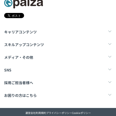
キャリアコンテンツ
転職・キャリア
未経験転職
新卒就活
スキルアップコンテンツ
学習
スキルチェック
マンガ・ゲーム
メディア・その他
Tech Team Journal
paiza times
note
SNS
X
Facebook
採用ご担当者様へ
採用・教育をお考えの企業様へ
中途求人掲載はこちら
お困りの方はこちら
paizaとは？
お問い合わせ・FAQ
運営会社
利用規約
プライバシーポリシー
Cookieポリシー