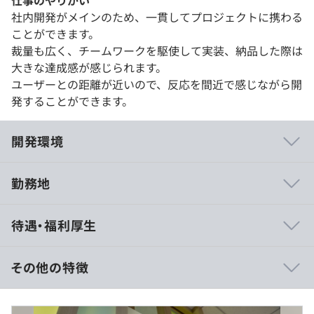
仕事のやりがい
社内開発がメインのため、一貫してプロジェクトに携わる
ことができます。
裁量も広く、チームワークを駆使して実装、納品した際は
大きな達成感が感じられます。
ユーザーとの距離が近いので、反応を間近で感じながら開
発することができます。
開発環境
勤務地
全体の約8割をエンジニアが占める、技術屋集団です。
待遇・福利厚生
担当する分野やプロジェクトにより、5～10名前後のメン
バーでチームを形成しています。
同じメンバーと作業することでコミュニケーションやチー
その他の特徴
ムワークを円滑にし、
開発力を高める一翼を担っています。
・賃金形態：月給制
・賃金の決定方法：「当社人事給与規定により決定」