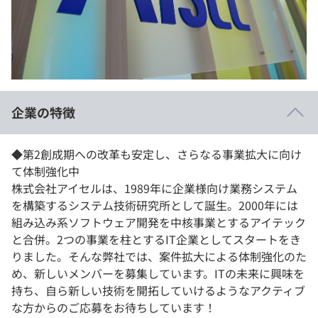
イベント・セミナー
paiza times
再チャレンジ結果一覧
リファレンス
インタビュー
note
就活成功ガイド
プラン
企業の特徴
個人向けプラン
法人向けプラン
◆第2創成期への改革も安定し、さらなる事業拡大に向け
て体制強化中
学校向けプラン
株式会社アイセルは、1989年に企業様向け業務システム
を構築するシステム技術研究所として誕生。2000年には
組み込み系ソフトウェア開発を中核事業とするアイテック
契約内容・クーポン
と合併。2つの事業を柱とするIT企業としてスタートをき
りました。そんな弊社では、案件拡大による体制強化のた
め、新しいメンバーを募集しています。ITの未来に興味を
持ち、自ら新しい技術を開拓していけるようなアクティブ
な方からのご応募をお待ちしています！