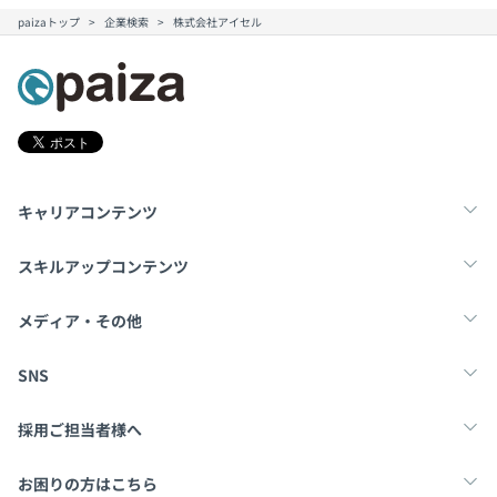
paizaトップ
企業検索
株式会社アイセル
キャリアコンテンツ
転職・キャリア
未経験転職
新卒就活
スキルアップコンテンツ
学習
スキルチェック
マンガ・ゲーム
メディア・その他
Tech Team Journal
paiza times
note
SNS
X
Facebook
採用ご担当者様へ
採用・教育をお考えの企業様へ
中途求人掲載はこちら
お困りの方はこちら