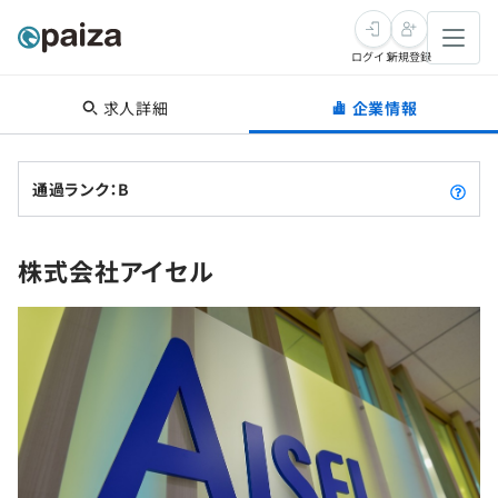
ログイン
新規登録
求人詳細
企業情報
転職・キャリア
未経験転職
求人検索
通過ランク：B
新卒就活
求人検索
インタビュー
株式会社アイセル
学習
求人検索
インタビュー
転職成功ガイド
本選考
スキルチェック
講座一覧
転職成功ガイド
転職エージェント
ゲーム・マンガ
インターン
プログラミング言語
問題集
メディア
SQL
4択課題
新卒エージェント
paizaとは？
Tech Team Journal
評価結果一覧
ナレッジ