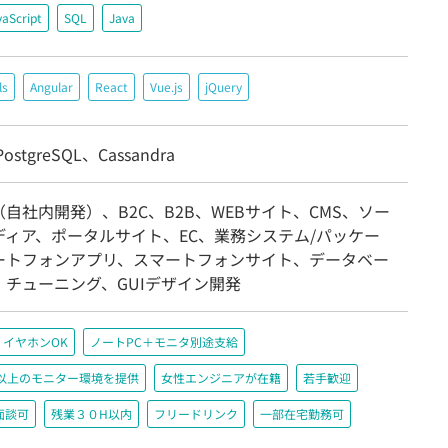
vaScript
SQL
Java
ls
Angular
React
Vue.js
jQuery
ostgreSQL、Cassandra
自社内開発）、B2C、B2B、WEBサイト、CMS、ソー
ディア、ポータルサイト、EC、業務システム/パッケー
ートフォンアプリ、スマートフォンサイト、データベー
、チューニング、GUIデザイン開発
イヤホンOK
ノートPC＋モニタ別途支給
200以上のモニター環境を提供
女性エンジニアが在籍
若手歓迎
面談可
残業３０H以内
フリードリンク
一部在宅勤務可