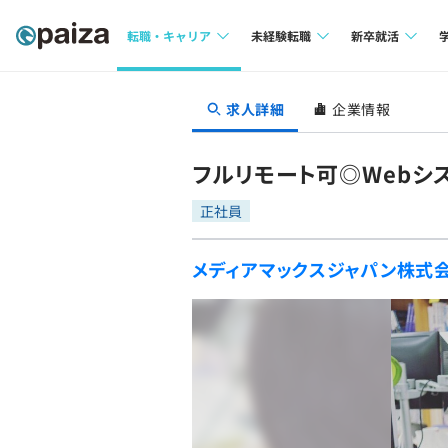
転職・キャリア
未経験転職
新卒就活
求人検索
求人検索
求人検索
求人詳細
企業情報
本選考
インタビュー
インタビュー
インターン
フルリモート可◎Webシ
転職成功ガイド
転職成功ガイド
正社員
新卒エージェ
転職エージェント
メディアマックスジャパン株式
イベント・セ
インタビュー
就活成功ガイ