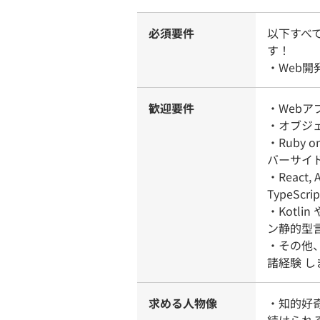
必須要件
以下すべ
す！
・Web
歓迎要件
・Web
・オブジ
・Ruby
バーサイ
・React
TypeS
・Kotlin
ン静的型
・その他
諸経験 し
求める人物像
・知的好