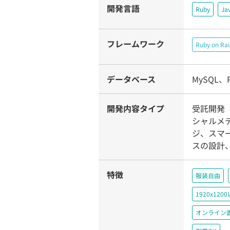
開発言語
Ruby
Ja
フレームワーク
Ruby on Rai
データベース
MySQL、P
開発内容タイプ
受託開発（
シャルメ
ジ、スマ
スの設計
特徴
服装自由
1920x1
オンライン