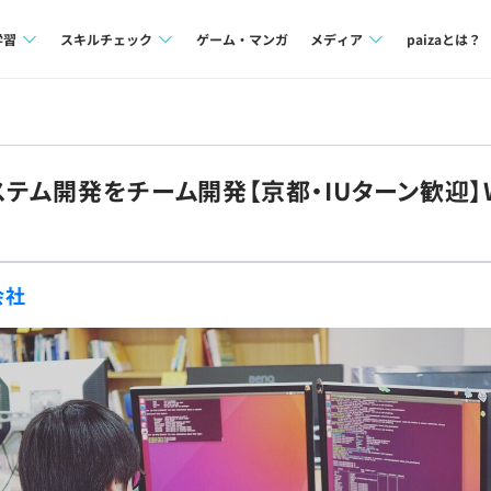
学習
スキルチェック
ゲーム・マンガ
メディア
paizaとは？
講座一覧
プログラミング言語
Tech Team Journal
問題集
SQL
paiza times
ステム開発をチーム開発【京都・IUターン歓迎】
4択課題
評価結果一覧
note
ント
ナレッジ
再チャレンジ結果一覧
会社
ミナー
リファレンス
プラン
ド
個人向けプラン
法人向けプラン
学校向けプラン