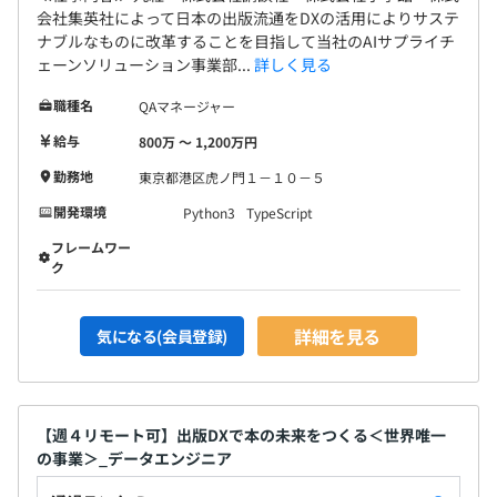
会社集英社によって日本の出版流通をDXの活用によりサステ
ナブルなものに改革することを目指して当社のAIサプライチ
ェーンソリューション事業部...
詳しく見る
職種名
QAマネージャー
給与
800万 〜 1,200万円
勤務地
東京都港区虎ノ門１－１０－５
開発環境
Python3
TypeScript
フレームワー
ク
詳細を見る
気になる(会員登録)
【週４リモート可】出版DXで本の未来をつくる＜世界唯一
の事業＞_データエンジニア