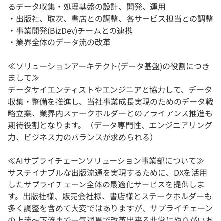
るデータ収集・処理基盤の設計、開発、運用
・出版社、取次、書店との調整、各サービス担当との調整
・事業開発(BizDev)チームとの連携
・業界全体のデータ流の改革
≪ソリューションアーキテクト(データ基盤)の役割につき
まして≫
データサイエンティストやエンジニアと協力して、データ
収集・整備を推進し、当社事業成長実現のためのデータ戦
略立案、業界内ステークホルダーとのアライアンス推進も
期待役割となります。（データ専門性、エンジニアリング
力、ビジネス力のバランスが求められる）
≪AIサプライチェーンソリューション事業部について≫
サステイナブルな出版流通を実現するために、DXを活用
したサプライチェーン全体の最適化サービスを提供しま
す。出版社様、販売会社様、書店様とステークホルダーも
多く調整を含めて大変ではありますが、サプライチェーン
の上流～下流まで一気通貫で改革出来る非常にやりがいあ