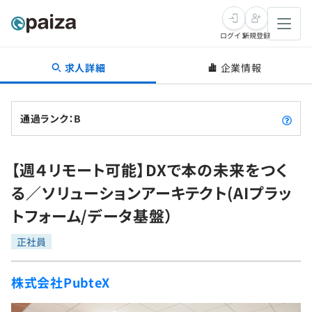
ログイン
新規登録
求人詳細
企業情報
転職・キャリア
未経験転職
求人検索
通過ランク：B
新卒就活
求人検索
インタビュー
【週４リモート可能】DXで本の未来をつく
学習
求人検索
インタビュー
転職成功ガイド
る／ソリューションアーキテクト(AIプラッ
本選考
スキルチェック
講座一覧
トフォーム/データ基盤）
転職成功ガイド
転職エージェント
ゲーム・マンガ
インターン
プログラミング言語
正社員
問題集
メディア
SQL
4択課題
株式会社PubteX
新卒エージェント
paizaとは？
Tech Team Journal
評価結果一覧
ナレッジ