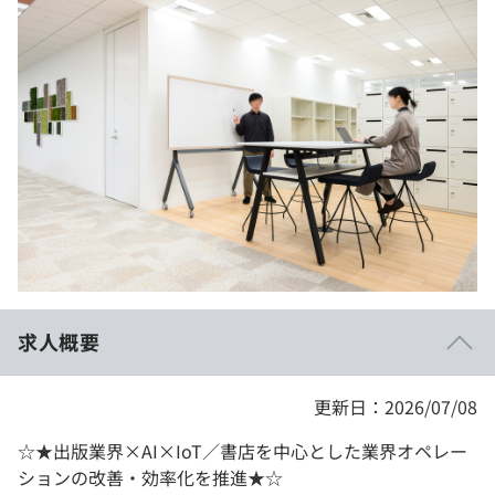
イベント・セミナー
paiza times
再チャレンジ結果一覧
リファレンス
インタビュー
note
就活成功ガイド
プラン
個人向けプラン
法人向けプラン
学校向けプラン
求人概要
契約内容・クーポン
更新日：2026/07/08
☆★出版業界×AI×IoT／書店を中心とした業界オペレー
ションの改善・効率化を推進★☆