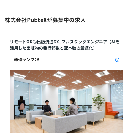
無期雇用
株式会社PubteXが募集中の求人
3カ月（待遇の変更はありません）
リモートOK◎出版流通DX_フルスタックエンジニア【AIを
活用した出版物の発行部数と配本数の最適化】
通過ランク：B
社員1～５名に加えて協力会社の方で開発をおこなってい
ます。