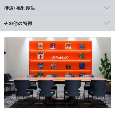
・サービス企画開発とシステム開発は分業で切り離し、エ
待遇・福利厚生
ンジニアは開発に集中できる環境です。
・開発手法などについてはつど議論しています。
・世界的に見ても新しい事業／サービスに関わることが可
その他の特徴
能です。
基本給：41万円～※73万円
（※役職採用の場合年俸制のため賞与なし）
①出版社／取次店／書店向けの書籍トレーサビリティシス
テム
②出版社／取次店／書店向けの発行部数／配本制御の需要
予測システム
（※
想定年収
は年収提示額を保証するものではありません）
■ フレックスタイム制（コアタイム11：00〜14：00）
・必要な研修や受けたい研修については補助があります。
9：00〜17：30
・書籍補助があります。
休憩時間：60分（※昼食時間は業務の都合により各々の
自主性に任せています）