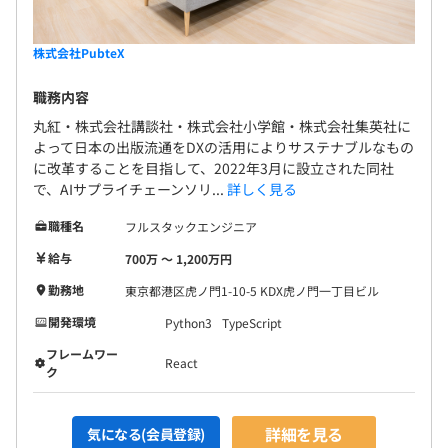
株式会社PubteX
職務内容
丸紅・株式会社講談社・株式会社小学館・株式会社集英社に
よって日本の出版流通をDXの活用によりサステナブルなもの
に改革することを目指して、2022年3月に設立された同社
で、AIサプライチェーンソリ...
詳しく見る
職種名
フルスタックエンジニア
給与
700万 〜 1,200万円
勤務地
東京都港区虎ノ門1-10-5 KDX虎ノ門一丁目ビル
開発環境
Python3
TypeScript
フレームワー
React
ク
詳細を見る
気になる(会員登録)