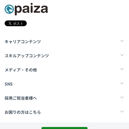
キャリアコンテンツ
転職・キャリア
未経験転職
新卒就活
スキルアップコンテンツ
学習
スキルチェック
マンガ・ゲーム
メディア・その他
Tech Team Journal
paiza times
note
SNS
X
Facebook
採用ご担当者様へ
採用・教育をお考えの企業様へ
中途求人掲載はこちら
お困りの方はこちら
paizaとは？
お問い合わせ・FAQ