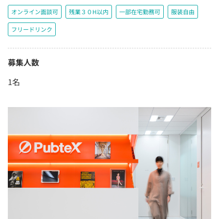
オンライン面談可
残業３０H以内
一部在宅勤務可
服装自由
フリードリンク
募集人数
1名