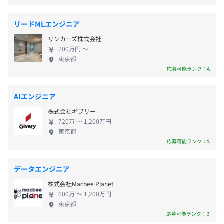
通勤手当（全額支給）
BigQuery、dbt
流通業界等で大きな効果が実証されているRFID、い
わゆるICタグを出版物に装着し、記録された各種デ
リードMLエンジニア
ータを用いて、在庫や販売条件の管理、棚卸の効率
リンカーズ株式会社
化や売り場における書籍推奨サービス、そして万引
賞与：5カ月分支給 （役職採用の場合は年俸制になる為賞
700万円 〜
き防止に至るまで、各種のサービスを運営し、書店
東京都
与なし）
のオペレーション・経営改善を中心に出版流通の課
応募可能ランク：A
題解決の支援をおこないます。 われわれの周りの書
店が次々に減っていくなか、「書店で本と出会う楽
AIエンジニア
半期ごとの目標設定、振り返りによる評価をおこなってい
しみを子どもたちにも残していきたい」という思い
昇給査定：年1回
ます。
株式会社ギブリー
から誕生した株式会社PubteXにジョインし、テクノ
720万 〜 1,200万円
エンジニアは、スペシャリストとしてのキャリアとマネジ
ロジーで出版業界の未来をつくる自社プロダクトの
東京都
メントや企画よりのキャリアの2パターンが用意されてい
開発にチャレンジしていきませんか？
応募可能ランク：S
ます。
社会保険完備（健康保険・厚生年金加入・雇用保険・労災
保険）
データエンジニア
※ 健康保険組合の保養施設／スポーツ施設等利用可
株式会社Macbee Planet
600万 〜 1,200万円
全社60名のうち、技術者は20名で構成されています。
東京都
応募可能ランク：B