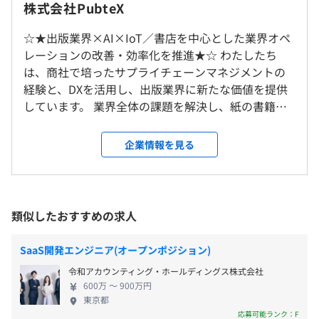
■週4日のリモート勤務が可能です。
株式会社PubteX
平均残業時間：平均20～30時間／月
リモートの日は、在宅およびサテライトオフィスでの勤務
WindowsまたはMacのいずれかお使い慣れたマシンをお
となります。
☆★出版業界×AI×IoT／書店を中心とした業界オペ
選び下さい。
週1回の出社をお願いしています。
レーションの改善・効率化を推進★☆ わたしたち
は、商社で培ったサプライチェーンマネジメントの
【年間休日125日】
経験と、DXを活用し、出版業界に新たな価値を提供
就業場所の変更範囲
・完全週休2日制（土・日）
しています。 業界全体の課題を解決し、紙の書籍が
＜雇入時＞
・祝日
アジャイル、スクラム
持つ魅力や、書店で本を手に取る楽しさ、喜びを次
KDX虎ノ門一丁目ビル又は在宅勤務のいずれか
・年末年始休暇
世代に伝えていくことがわたしたちの使命です。 わ
＜変更範囲＞
企業情報を見る
・特別（慶弔）休暇
たしたちと一緒に、商社の知見を活用し、出版業界
変更なし
・リフレッシュ（夏季）休暇：3日
を未来へとつないでいく新たな仲間を募集していま
・有給休暇
す！ 【事業内容】 ■AIサプライチェーンソリューシ
・オールシーズン休暇（入社月により異なりますが1～3
受動喫煙防止措置に関する事項
ョン事業 出版界で活用されているさまざまなデータ
類似したおすすめの求人
日の休暇が有休休暇支給前に付与される）
敷地内禁煙（喫煙場所あり）
を縦断的・横断的且つ総合的に活用し、更にタイト
・育児休業
ル毎に異なる販売特性にフィットした「AI モデル」
・介護休暇
SaaS開発エンジニア(オープンポジション)
Terraform
を活用してサービスを継続的に進化させていくこと
令和アカウンティング・ホールディングス株式会社
により、出版界が抱える構造的な課題の一つである
東京メトロ「虎ノ門」又は「虎ノ門ヒルズ」駅より徒歩3
600万 〜 900万円
返本率を低減し、業界サプライチェーン全体の効率
東京都
分
化を目指します。 ■IoTソリューション事業 アパレル
応募可能ランク：F