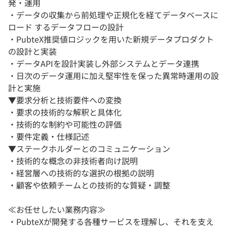
発・運用
・データの収集から前処理や正規化を経てデータベースに
ロード するデータフローの設計
・PubteX推奨値ロジックを用いた新規データプロダクト
の設計と実装
・データAPIを設計実装し外部システムとデータ連携
・日次のデータ運用に加え堅牢性を保った異常時運用の設
計と実施
▼要求分析と技術要件への変換
・要求の技術的な解釈と具体化
・技術的な制約や可能性の評価
・要件定義・仕様記述
▼ステークホルダーとのコミュニケーション
・技術的な概念の非技術者向け説明
・経営層への技術的な選択の根拠の説明
・顧客や依頼チームとの技術的な質疑・調整
≪お任せしたい業務内容≫
・PubteXが開発する各種サービスを理解し、それを支え