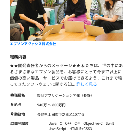
エプソンアヴァシス株式会社
職務内容
★★開発責任者からのメッセージ★★ 私たちは、世の中にあ
るさまざまなエプソン製品を、お客様にとって今まで以上に
価値の高い製品・サービスでお届けできるよう、これまで培
ってきたソフトウェアに関する知...
詳しく見る
職種名
製品アプリケーション開発（長野）
給与
540万 〜 800万円
勤務地
長野県上田市下之郷乙1077-5
Java
C
C++
C＃
Objective-C
Swift
開発環境
JavaScript
HTML5+CSS3