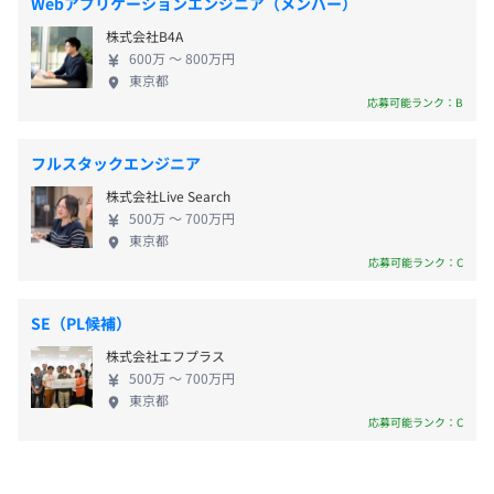
Webアプリケーションエンジニア（メンバー）
・慶弔休暇
・産前・産後休暇
株式会社B4A
・育児休暇
受動喫煙防止措置に関する事項
600万 〜 800万円
東京都
・介護休暇
従業員に対する受動喫煙対策：敷地内すべて禁煙
応募可能ランク：B
・リフレッシュ休暇
など
フルスタックエンジニア
株式会社Live Search
500万 〜 700万円
東京都
応募可能ランク：C
・職務手当
・時間外勤務手当
・通勤手当
SE（PL候補）
・扶養手当
株式会社エフプラス
・リモートワーク手当
500万 〜 700万円
東京都
・ほか各種手当あり
応募可能ランク：C