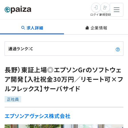
ログイン
新規登録
求人詳細
企業情報
転職・キャリア
未経験転職
求人検索
通過ランク：C
新卒就活
求人検索
インタビュー
長野）東証上場◎エプソンGrのソフトウェ
学習
求人検索
インタビュー
転職成功ガイド
ア開発【入社祝金30万円／リモート可×フ
本選考
スキルチェック
講座一覧
ルフレックス】サーバサイド
転職成功ガイド
転職エージェント
ゲーム・マンガ
インターン
プログラミング言語
正社員
問題集
メディア
SQL
4択課題
エプソンアヴァシス株式会社
新卒エージェント
paizaとは？
Tech Team Journal
評価結果一覧
ナレッジ