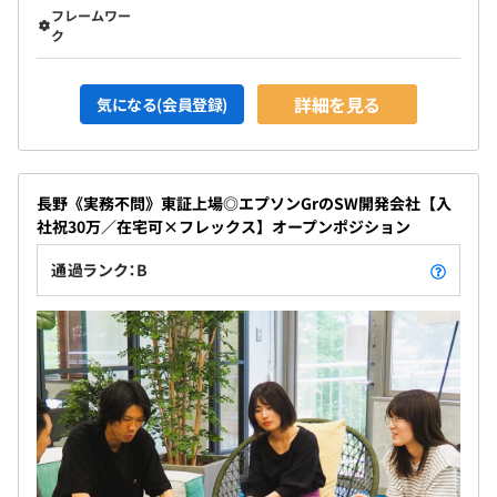
フレームワー
ク
詳細を見る
気になる(会員登録)
長野《実務不問》東証上場◎エプソンGrのSW開発会社【入
社祝30万／在宅可×フレックス】オープンポジション
通過ランク：B