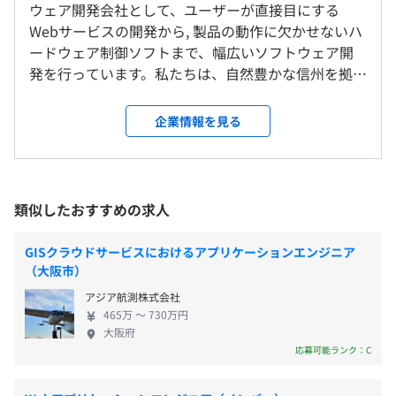
ています。社屋も2020年12月に改装。快適な環境で働く
ウェア開発会社として、ユーザーが直接目にする
・コアタイムなし
ことができます。
Webサービスの開発から, 製品の動作に欠かせないハ
・標準労働時間：7時間45分
ードウェア制御ソフトまで、幅広いソフトウェア開
◎育児、介護理由による短縮勤務制度あり
発を行っています。私たちは、自然豊かな信州を拠点
就業場所の変更範囲
※試用期間中はフレックスタイムの適用なし
に「お客様にとって本当に必要なものは何か」を考
＜雇入時＞
∟通常勤務 8:30〜17:15
え続け、製品やサービスの価値を実現するソフトウ
上田本社（長野県上田市下之郷乙1077-5）
企業情報を見る
ェア開発を、チームで推進しています。 私たちが求
上田事業所（長野県上田市下之郷浅間原813-21）
休憩時間：60分
めているのは、自ら学び、課題に向き合い、より良
セイコーエプソン松本南事業所（長野県松本市寿小赤
平均残業時間：平均14時間／月
いものを探求し続ける人。 技術を磨きながら挑戦を
2070）
重ね、ともに新しい価値をつくっていきませんか。
セイコーエプソン豊科事業所（長野県安曇野市豊科田沢
類似したおすすめの求人
当社は、コアタイムなしのフルフレックスタイム制
6925）
度やリモートワーク制度を導入しています。働きやす
〈年間休日数：127日〉
GISクラウドサービスにおけるアプリケーションエンジニア
い環境と充実した福利厚生を整備し、安心して長く
※配属先は、本人のご希望に沿って決定します。
（大阪市）
・完全週休2日制（土・日）
働いていただける環境です。多様なバックグラウンド
松本南事業所（松本市）、豊科事業所（安曇野市）をご
・GW休業
アジア航測株式会社
のエンジニアが活躍する、挑戦できる環境で、次の
希望の方も歓迎！
・夏季休業
465万 〜 730万円
キャリアへ。
大阪府
・年末年始休業
＜変更範囲＞
応募可能ランク：C
・パワーアップ休暇
会社の定める場所（当社関連会社等へ出向となる場合があ
・有給休暇：10日（※初年度は、10日間付与）
ります）