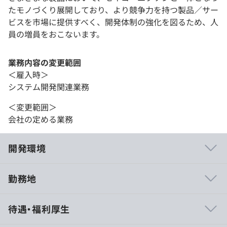
たモノづくり展開しており、より競争力を持つ製品／サー
ビスを市場に提供すべく、開発体制の強化を図るため、人
員の増員をおこないます。
業務内容の変更範囲
＜雇入時＞
システム開発関連業務
＜変更範囲＞
会社の定める業務
開発環境
勤務地
・社内技術発表会の開催
待遇・福利厚生
・入社時、各種階層別研修
・外部研修受講助成制度