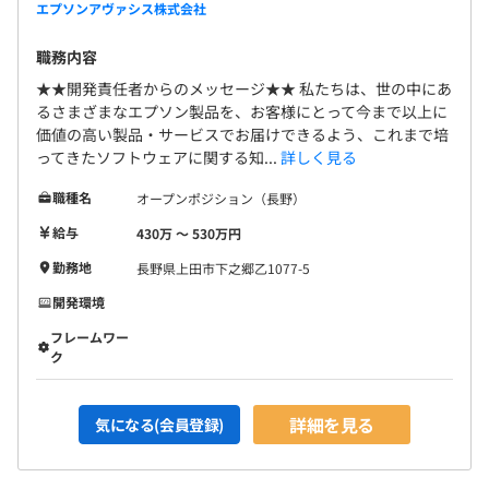
エプソンアヴァシス株式会社
3カ月（期間中、原則としてリモートワークおよび副業は
職務内容
不可。それ以外の条件の変更はありません）
★★開発責任者からのメッセージ★★ 私たちは、世の中にあ
るさまざまなエプソン製品を、お客様にとって今まで以上に
価値の高い製品・サービスでお届けできるよう、これまで培
ってきたソフトウェアに関する知...
詳しく見る
職種名
オープンポジション（長野）
給与
430万 〜 530万円
勤務地
長野県上田市下之郷乙1077-5
開発環境
フレームワー
ク
詳細を見る
気になる(会員登録)