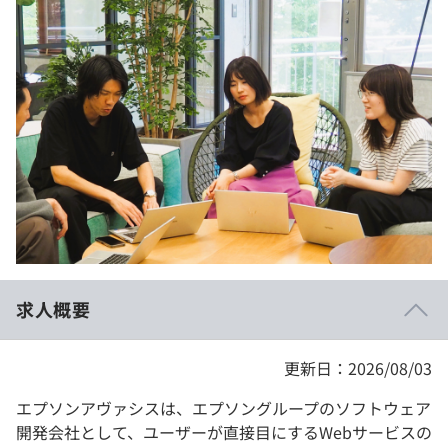
イベント・セミナー
paiza times
再チャレンジ結果一覧
リファレンス
インタビュー
note
就活成功ガイド
プラン
個人向けプラン
法人向けプラン
学校向けプラン
求人概要
契約内容・クーポン
更新日：2026/08/03
エプソンアヴァシスは、エプソングループのソフトウェア
開発会社として、ユーザーが直接目にするWebサービスの