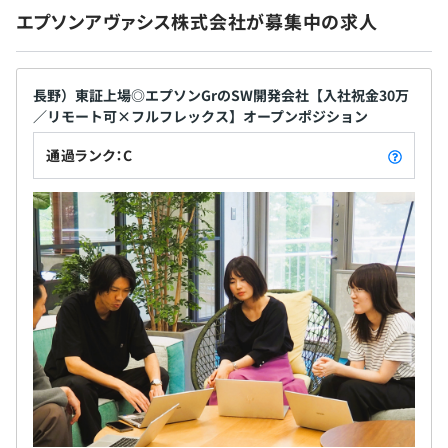
賞与：年2回（6月、12月）
エプソンアヴァシス株式会社が募集中の求人
長野）東証上場◎エプソンGrのSW開発会社【入社祝金30万
昇給：年1回（4月） ※個人業績連動
／リモート可×フルフレックス】オープンポジション
通過ランク：C
・社会保険完備（健康保険・厚生年金保険、雇用保険・労
災保険）
・所得補償保険
・団体定期保険（任意）
・企業団体扱い保険（任意）
無期雇用