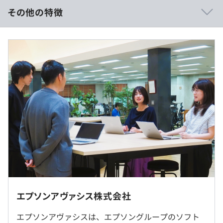
・資格取得支援制度
その他の特徴
など
〈想定年収549万～800万円の場合〉
■月給：31万〜46万円
■内訳
・基本給：31万～46万円
プロジェクトごとに選択
※想定年収は残業代（14時間／月）を含みます。
※固定残業代（みなし残業代）制ではありません。残業代
は別途全額支給します
※経験・能力を考慮のうえ、当社規定により決定します。
社員数：440名（男性：318名 女性：122名）
※2026年4月1日現在
（※
想定年収
は年収提示額を保証するものではありません）
◎各事業所には多目的トイレが設置されています
エプソンアヴァシス株式会社
◎マイカー通勤可能
◎エプソンアヴァシス本社の周辺は、豊かな自然に囲まれ
エプソンアヴァシスは、エプソングループのソフト
〈フレックスタイム制あり〉