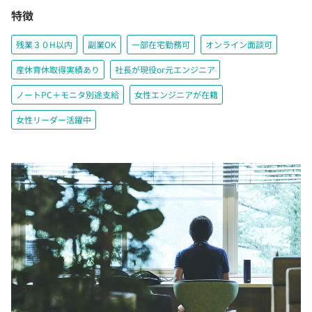
特徴
残業３０H以内
副業OK
一部在宅勤務可
オンライン面談可
産休育休取得実績あり
社長が現役or元エンジニア
ノートPC＋モニタ別途支給
女性エンジニアが在籍
女性リーダー活躍中