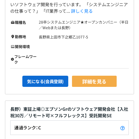
いソフトウェア開発を行っています。 「システムエンジニア
の仕事って？」 「IT業界って...
詳しく見る
28卒システムエンジニア★オープンカンパニー（半日
職種名
／Webまたは長野）
勤務地
長野県上田市下之郷乙1077-5
開発環境
フレームワー
ク
詳細を見る
気になる(会員登録)
長野）東証上場◎エプソンGrのソフトウェア開発会社【入社
祝30万／リモート可×フルフレックス】受託開発SE
通過ランク：C