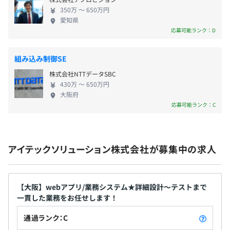
・慶弔休暇
350万 〜 650万円
愛知県
応募可能ランク：D
〈各種手当〉
エンジニア出身のキャリアアドバイザーが月1でクライア
組み込み制御SE
■住宅手当（月2.5万円）
ント先に訪問し、仕事の悩みや今後のキャリアパスなどを
株式会社NTTデータSBC
■派遣勤務手当（1万円～）
気軽に相談できる環境です。
430万 〜 650万円
■役職手当（0.7万円～）
大阪府
■家族手当（配偶者１万円・子0.5万円/人）
応募可能ランク：C
■交通費（上限3.5万円)
■残業手当（100％支給）
内エンジニア50名で構成されています。
■資格手当(合格の場合：受験費全額支給)
アイテックソリューション株式会社が募集中の求人
昇給・昇格あり：年1回（5月）
【大阪】webアプリ/業務システム★詳細設計～テストまで
一貫した業務をお任せします！
通過ランク：C
平均5名～10名で開発を行っております。