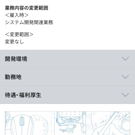
業務内容の変更範囲
＜雇入時＞
システム開発関連業務
＜変更範囲＞
変更なし
開発環境
勤務地
大手企業の開発案件が多く、休日は124日以上と労働環境
待遇・福利厚生
は抜群です。
また、長期案件を中心とした契約受注をメインにしていま
すので、腰を据えてスキルアップに取り組める環境です。
■想定年収
400万円～700万円