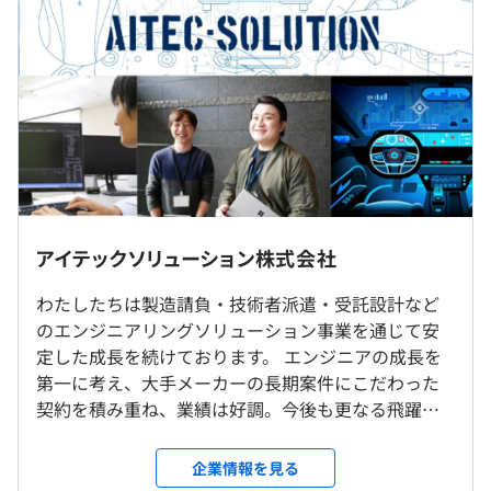
＜システム開発＞
■月給制
・鉄道運行管理システム
月給 245,000円～
・車両情報システム
基本給 198,000～
・旅客案内システム
諸手当 47,000～
＜組み込み開発＞
■賞与実績:3.3ヶ月（2024年実績）
・車載インフォティメントシステム
・スマート家電（ロボット掃除機、電子レンジ、洗濯機な
※残業手当：100％支給
ど）
アイテックソリューション株式会社
(給与例)
770万円／経験10年＜配偶者＋子供2人＞／月給39万＋残
わたしたちは製造請負・技術者派遣・受託設計など
業＋賞与
のエンジニアリングソリューション事業を通じて安
就業場所の変更範囲
507万円／経験6年＜配偶者＞／月給33万＋残業＋賞与
定した成長を続けております。 エンジニアの成長を
＜＜エンジニア育成研修＞＞
＜雇入時＞
347万円／経験2年／月給22万＋残業＋賞与
第一に考え、大手メーカーの長期案件にこだわった
ベテラン現役エンジニアによる１対１の充実した研修
入社したらまず弊社の受託設計室で研修を受講いただきま
契約を積み重ね、業績は好調。今後も更なる飛躍を
す。
目指しています。 弊社では技術レベルに応じた役職
◆システム開発
受託設計室：大阪市淀川区西中島6丁目2-3 チサン第7新大
制度を導入しており、目標を持ってステップアップ
40 hours 基礎プログラミング（C,C# 等）
企業情報を見る
阪110
に取り組めます。 ヒューマン研修、技術交流会、テ
40 hours Web基礎プログラミング