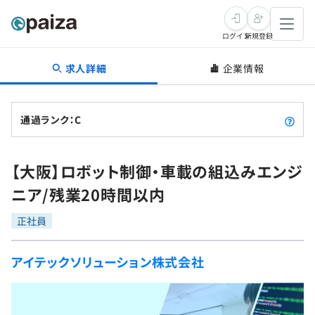
ログイン
新規登録
求人詳細
企業情報
転職・キャリア
未経験転職
求人検索
通過ランク：C
新卒就活
求人検索
インタビュー
【大阪】ロボット制御・車載の組込みエンジ
学習
求人検索
インタビュー
転職成功ガイド
ニア/残業20時間以内
本選考
スキルチェック
講座一覧
転職成功ガイド
転職エージェント
正社員
ゲーム・マンガ
インターン
プログラミング言語
問題集
アイテックソリューション株式会社
メディア
SQL
4択課題
新卒エージェント
paizaとは？
Tech Team Journal
評価結果一覧
ナレッジ