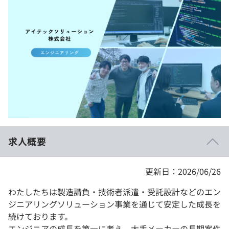
イベント・セミナー
paiza times
再チャレンジ結果一覧
リファレンス
インタビュー
note
就活成功ガイド
プラン
個人向けプラン
法人向けプラン
学校向けプラン
求人概要
契約内容・クーポン
更新日：2026/06/26
わたしたちは製造請負・技術者派遣・受託設計などのエン
ジニアリングソリューション事業を通じて安定した成長を
続けております。
エンジニアの成長を第一に考え、大手メーカーの長期案件