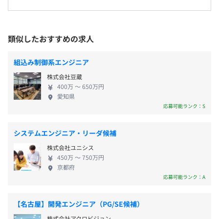
＜変更範囲＞
ーマ別勉強会など入社後も成長の機会を数多く提供
（※
想定年収
は年収提示額を保証するものではありません）
80 hours Web応用プログラミング
研修後、配属となる。
しているので、エンジニアとして成長できる環境で
160 hours アプリケーション開発（開発研修）
関西の大手メーカーやSierなど(大阪が中心)
す。 失敗を恐れずにどんどんチャレンジしたいメン
◆組込ソフト
類似したおすすめの求人
バーをお待ちしています！
40 hours 基礎プログラミング（C言語）
8:30～17:30（所定労働時間：8時間0分）
受動喫煙防止措置に関する事項
40 hours マイコン基礎研修
組込み制御系エンジニア
時間外労働：有
・従業員に対する受動喫煙対策：あり
80 hours RTOS基礎研修（開発研修）
株式会社豆蔵
※実際の就労時間は、プロジェクトにより若干変動いたし
対策内容：敷地内禁煙／敷地内禁煙（喫煙場所あり )
160 hours アプリケーシ開発（開発研修）
400万 〜 650万円
ます。
愛知県
休憩時間：12:00〜13:00（60分）
応募可能ランク：S
平均残業時間：平均20時間／月
相談の上、ご希望のマシンを支給いたします。
システムエンジニア・リーダ候補
株式会社ユニシス
450万 〜 750万円
＜年間休日126日＞
京都府
・完全週休 2 日制(土日)
応募可能ランク：A
・祝日
・有給休暇(入社半年後に 10 日間)
【名古屋】開発エンジニア（PG/SE候補）
・年末年始休暇
株式会社アクロビジョン