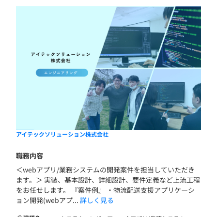
各種社会保険完備（労災・雇用・健保・厚生年金）
1プロジェクトの単位期間は年単位の案件が多いです。
無期雇用
試用期間あり：３カ月
※試用期間中の雇用形態：正社員
アイテックソリューション株式会社
職務内容
＜webアプリ/業務システムの開発案件を担当していただき
ます。＞ 実装、基本設計、詳細設計、要件定義など上流工程
をお任せします。 『案件例』 ・物流配送支援アプリケーシ
ョン開発(webアプ...
詳しく見る