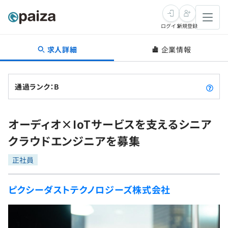
ログイン
新規登録
求人詳細
企業情報
転職・キャリア
未経験転職
求人検索
通過ランク：B
新卒就活
求人検索
インタビュー
オーディオ×IoTサービスを支えるシニア
学習
求人検索
インタビュー
転職成功ガイド
クラウドエンジニアを募集
本選考
スキルチェック
講座一覧
転職成功ガイド
転職エージェント
正社員
ゲーム・マンガ
インターン
プログラミング言語
問題集
ピクシーダストテクノロジーズ株式会社
メディア
SQL
4択課題
新卒エージェント
paizaとは？
Tech Team Journal
評価結果一覧
ナレッジ