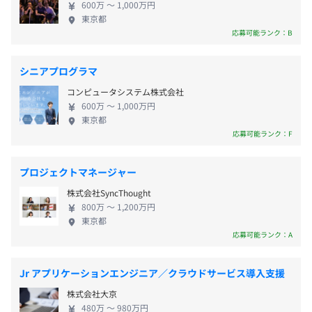
600万 〜 1,000万円
世の中を少しでも良くし、そしてそれを生み出す孵
東京都
・通勤交通費支給
卵器が社会に対して必要な機能として回り続けるよ
応募可能ランク：B
うな状態を目指しています。
シニアプログラマ
コンピュータシステム株式会社
年2回
600万 〜 1,000万円
東京都
応募可能ランク：F
社会保険完備（雇用保険、労災保険、厚生年金、健康保
プロジェクトマネージャー
険、介護保険）
株式会社SyncThought
800万 〜 1,200万円
東京都
応募可能ランク：A
無期雇用
Jr アプリケーションエンジニア／クラウドサービス導入支援
株式会社大京
480万 〜 980万円