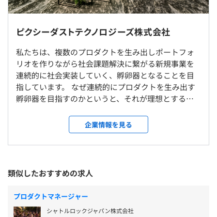
フレックスタイム制（コアタイムなし/1日の標準労働時間
ピクシーダストテクノロジーズ株式会社
8時間）
※フレキシブルタイム（7:30-21:00）
私たちは、複数のプロダクトを生み出しポートフォ
就業場所の変更範囲
※9:00-19:00の時間帯に勤務している社員が大半です。
リオを作りながら社会課題解決に繋がる新規事業を
＜雇入時＞
休憩時間：休憩60分
連続的に社会実装していく、孵卵器となることを目
東京本社
平均残業時間：平均15時間／月
指しています。 なぜ連続的にプロダクトを生み出す
＜変更範囲＞
孵卵器を目指すのかというと、それが理想とする未
会社の定める場所（テレワークを行う場所を含む）
来にとって必要なパーツだと考えているからです。
一つ一つのプロダクトも勿論ですが、アカデミア連
企業情報を見る
・完全週休2日制（土曜日・日曜日）、国民の祝日、年末
受動喫煙防止措置に関する事項
携もしながらテクノロジーで世の中をよくしてい
年始
従業員に対する受動喫煙対策：あり
く、その射出装置としての孵卵器そのものが必要な
・有給休暇（法定どおり。ただし、入社後６か月経過まで
対策内容：敷地内禁煙
のではないかと考え、取り組んでいます。 現在注力
の間に特別休暇あり）
している領域は、Health care & Diversity領域（高齢
類似したおすすめの求人
・特別休暇（夏季休暇等）
者及び障がいがある方々やそれに限られないひとび
・産前産後休暇等法定の休暇
とのQoL向上）と、Workspace/DX領域（建設/製造
プロダクトマネージャー
などの現場のDX）の2つです。 究極的には、ピクシ
シャトルロックジャパン株式会社
ーダストテクノロジーズが生み出す新しい技術が、