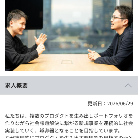
イベント・セミナー
paiza times
再チャレンジ結果一覧
リファレンス
インタビュー
note
就活成功ガイド
プラン
個人向けプラン
法人向けプラン
学校向けプラン
求人概要
契約内容・クーポン
更新日：2026/06/29
私たちは、複数のプロダクトを生み出しポートフォリオを
作りながら社会課題解決に繋がる新規事業を連続的に社会
実装していく、孵卵器となることを目指しています。
なぜ連続的にプロダクトを生み出す孵卵器を目指すのかと