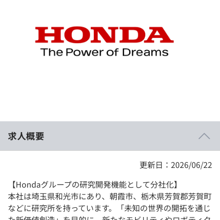
イベント・セミナー
paiza times
再チャレンジ結果一覧
リファレンス
インタビュー
note
就活成功ガイド
プラン
個人向けプラン
法人向けプラン
学校向けプラン
求人概要
契約内容・クーポン
更新日：2026/06/22
【Hondaグループの研究開発機能として分社化】
本社は埼玉県和光市にあり、朝霞市、栃木県芳賀郡芳賀町
などに研究所を持っています。「未知の世界の開拓を通じ
た新価値創造」を目的に、新たなモビリティやロボティク