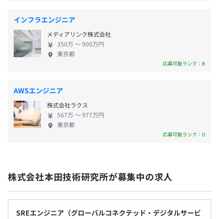
抱える課題の解決や人の価値観の変化に対応するソ
リューションシステムを実現し、「移動」と「暮ら
インフラエンジニア
し」の進化につながる新たな価値の提供を目指して
メディアリンク株式会社
います。 ◆デザインセンター 企業のデザイン組織と
350万 〜 900万円
して世界で唯一、二輪／四輪／仕事や暮らしを支え
東京都
るイノベーティブな商品やサービスのデザインな
応募可能ランク：B
ど、多岐に渡るデザインをおこなっています。 ◆統
括機能センター 企業としての競争力を高めるため
AWSエンジニア
に、各研究センターを横断的に束ね、研究開発能力
株式会社ラクス
を最大限に引き出し、可能性を拡げる総合的なオペ
567万 〜 977万円
レーションをおこなっています。
東京都
応募可能ランク：D
株式会社本田技術研究所が募集中の求人
SREエンジニア（グローバルコネクテッド・デジタルサービ