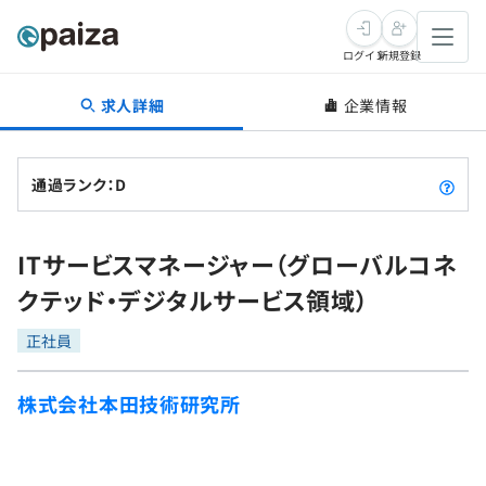
ログイン
新規登録
求人詳細
企業情報
転職・キャリア
未経験転職
求人検索
通過ランク：D
新卒就活
求人検索
インタビュー
ITサービスマネージャー（グローバルコネ
学習
求人検索
インタビュー
転職成功ガイド
クテッド・デジタルサービス領域）
本選考
スキルチェック
講座一覧
転職成功ガイド
転職エージェント
正社員
ゲーム・マンガ
インターン
プログラミング言語
問題集
株式会社本田技術研究所
メディア
SQL
4択課題
新卒エージェント
paizaとは？
Tech Team Journal
評価結果一覧
ナレッジ