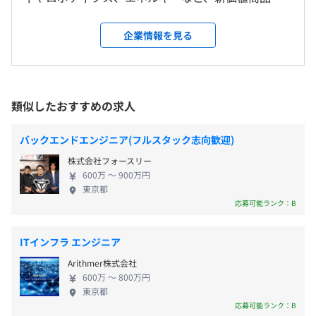
国内および海外事業所への異動の可能性があります。
応じて付与）
技術の研究開発を手がけています。Hondaの2021年
世界販売実績は、全世界累計台数2,730.1万台（二輪
企業情報を見る
受動喫煙防止措置に関する事項
1,702万台／四輪407万台／パワープロダクツパワー
対策：あり
プロダクツ620万台）を誇ります。 【将来価値の創出
・通勤手当
を担う研究センターを運営】 人と社会の将来を見据
・リモートワーク手当
えて､先進領域に集中して新価値を生み出す体制を構
類似したおすすめの求人
・賞与
築しています。各種のクリエイティブな研究ととも
・残業代全額支給
に､連携や総合力による価値の最大化も実装していま
バックエンドエンジニア(フルスタック志向歓迎)
す。 ◆先進技術研究所 先進技術研究所では、「環境
株式会社フォースリー
負荷ゼロ社会」の実現と「交通事故ゼロ社会」の実
600万 〜 900万円
現に向け、環境負荷を低減する電池技術や次世代電
東京都
年1回（6月）
動化技術、人を理解し能力を拡張させる技術、すべ
応募可能ランク：B
ての交通参加者が共存するための安心安全技術など
に加え、革新的な生産技術の研究に取り組んでいま
ITインフラ エンジニア
す。 ◆先進パワーユニット・エネルギー研究所 「環
Arithmer株式会社
境負荷ゼロ社会」の実現に向けた次世代パワーユニ
無期雇用
600万 〜 800万円
ット・エネルギー技術の研究開発に取り組んでいま
東京都
す。 ◆ソリューションシステム開発センター 社会が
応募可能ランク：B