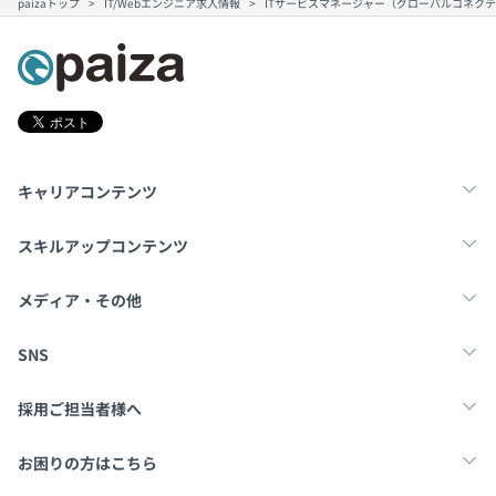
paizaトップ
IT/Webエンジニア求人情報
ITサービスマネージャー（グローバルコネク
キャリアコンテンツ
転職・キャリア
未経験転職
新卒就活
スキルアップコンテンツ
学習
スキルチェック
マンガ・ゲーム
メディア・その他
Tech Team Journal
paiza times
note
SNS
X
Facebook
採用ご担当者様へ
採用・教育をお考えの企業様へ
中途求人掲載はこちら
お困りの方はこちら