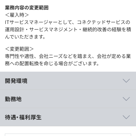
業務内容の変更範囲
＜雇入時＞
ITサービスマネージャーとして、コネクテッドサービスの
運用設計・サービスマネジメント・継続的改善の経験を積
んでいただきます。
＜変更範囲＞
専門性や適性、会社ニーズなどを踏まえ、会社が定める業
務への配置転換を命じる場合がございます。
開発環境
勤務地
■メディア掲載記事
待遇・福利厚生
・Honda×AWSが仮想空間でクルマをつくる──車載ソ
フトウェア開発体制"Digital Proving Ground"爆速開発が
スタート！～前編～ - TECH PLAY Magazine