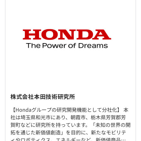
・Hondaが取り組むAWSアーキテクチャ刷新の変遷、モ
ビリティ・グローバル・サービスをつなぐスケーラブルな
構成とは- TECH PLAY Magazine
（※
想定年収
は年収提示額を保証するものではありません）
・来たるべきSDV時代――次世代モビリティ改革に挑む
Honda | PwC Japanグループ
勤務時間は応募職種ごとに設定します。（フレックスタイ
ム制・固定制・交替制）
休憩時間：60分
平均残業時間：平均10H～30H/月
株式会社本田技術研究所
・年間休日121日
・長期休暇あり（GW、夏季、年末年始）
【Hondaグループの研究開発機能として分社化】 本
就業場所の変更範囲
・平均有休取得日数19.5日（2021年度）
社は埼玉県和光市にあり、朝霞市、栃木県芳賀郡芳
＜雇入時＞
・年次有給休暇…16日～20日／年 ※勤続年数に応じて
賀町などに研究所を持っています。「未知の世界の開
上記オフィスへの出社orリモートワーク
付与
拓を通じた新価値創造」を目的に、新たなモビリテ
＜変更範囲＞
・慶弔休暇（結婚休暇…6日、忌引休暇…1～7日※続柄に
ィやロボティクス、エネルギーなど、新価値商品・