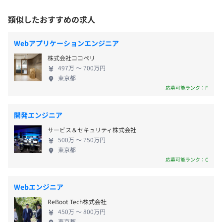
セット、工程など、細かい希望を営業が丁寧にヒア
クライアント先、および自宅
リング。可能な限り最大限応えます。オンプレミスか
＜変更範囲＞
類似したおすすめの求人
【開発環境】
らAWSへのスキルチェンジなど経験のない技術への
会社の定める場所（テレワークをおこなう場所を含む）
10：00〜19：00（所定労働時間8時間）
・言語：Java、Python、Ruby、JavaScript、
挑戦も大歓迎です！ ▍リクラシに転職して収入アッ
※クライアント先により異なる
Webアプリケーションエンジニア
TypeScript、GO、Swift、HTML/CSS、C#、C、C++、
プ！ 入社したエンジニアのほとんどが給与アップを
◎フルフレックス勤務でライフスタイルに合わせた柔軟な
受動喫煙防止措置に関する事項
VB.net、Kotlin、Objective-C、PHP、node.js、ABAP
株式会社ココペリ
実現しています。 単価連動制を採用しており、給与
働き方をしているメンバーもいます。
従業員に対する受動喫煙対策：敷地内禁煙（喫煙場所あ
・FW・ライブラリなど：SpringBoot、Spring、React、
497万 〜 700万円
還元率は74.4%〜90%です。待機中も給与は100%支
休憩時間：60分
東京都
り）
Vue.js、Flutter、.NET Framework、Django、Flask、
給されます。 ▍定量的・公平な評価制度 評価制度の
応募可能ランク：F
平均残業時間：平均6.5時間／月 ※無理なく働けるようサ
Laravel
コンセプトは「定量的で公平」です。 個人的な感情
ポート＆キャリア支援をしています
・DB・サーバ：AWS、Azure、GCP、Linux、Windows、
が入り込まないよう、エンジニアの評価は基本的に
開発エンジニア
MySQL、Oracle
案件単価＝市場価値＝給与になります。 ◎単価連動
〈東京本社〉「芝公園」駅
・その他（SaaSなど）：Salesforce、SAP
サービス＆セキュリティ株式会社
制／単価・契約期間を公開しています。 ▍残業時間
ほか
500万 〜 750万円
は月平均6時間(2026年実績) 定時退社しているエンジ
〈年間休日：125日〉
東京都
ニアが多く、過度な残業を強いることはありませ
応募可能ランク：C
・完全週休2日制（土・日）
ん。 なお、残業が増えた場合には、営業担当が残業
・祝日
抑制を交渉。改善が見られない場合は撤退も視野に
・年末年始休暇
Webエンジニア
・チーム組織構成／2026年度から営業力をさらに強化！
改善要望を行います。なお、明らかに残業が多いとき
・夏季休暇
チーム参画拡大を役員も参加して全社的に注力していま
ReBoot Tech株式会社
はお休みを取れるように調整するなど、無理のない
・入社お祝い有給（入社初日から15日間）
す。
450万 〜 800万円
働き方ができるようにサポートしています。 ◎営業
東京都