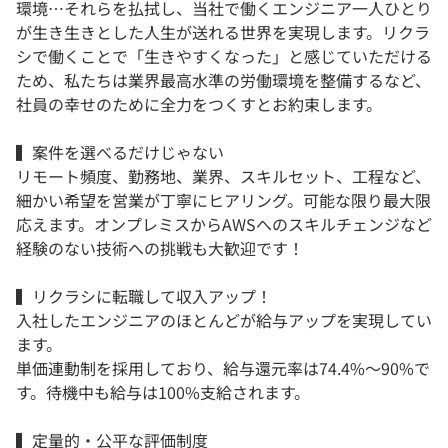
環境…それらを払拭し、当社で働くエンジニア一人ひとり
が生き生きとした人生が送れる世界を実現します。リクラ
シで働くことで「生きやすくなった」と感じていただける
ため、私たちは業界最高水準の労働環境を整備するなど、
社員の幸せのために全力をつくすとお約束します。
▍案件を選べるだけじゃない
リモート頻度、勤務地、業界、スキルセット、工程など、
細かい希望を営業が丁寧にヒアリング。可能な限り最大限
応えます。オンプレミスからAWSへのスキルチェンジなど
経験のない技術への挑戦も大歓迎です！
▍リクラシに転職して収入アップ！
入社したエンジニアのほとんどが給与アップを実現してい
ます。
単価連動制を採用しており、給与還元率は74.4%〜90%で
す。待機中も給与は100%支給されます。
▍定量的・公平な評価制度