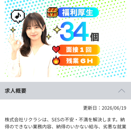
イベント・セミナー
paiza times
再チャレンジ結果一覧
リファレンス
インタビュー
note
就活成功ガイド
プラン
個人向けプラン
法人向けプラン
学校向けプラン
求人概要
契約内容・クーポン
更新日：2026/06/19
株式会社リクラシは、SESの不安・不満を解決します。納
得のできない業務内容、納得のいかない給与、劣悪な就業