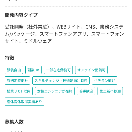
開発内容タイプ
受託開発（社外常駐）、WEBサイト、CMS、業務システ
ム/パッケージ、スマートフォンアプリ、スマートフォン
サイト、ミドルウェア
特徴
服装自由
副業OK
一部在宅勤務可
オンライン面談可
原則定時退社
スキルチェンジ（技術転向）歓迎
ベテラン歓迎
残業３０H以内
女性エンジニアが在籍
若手歓迎
第二新卒歓迎
産休育休取得実績あり
募集人数