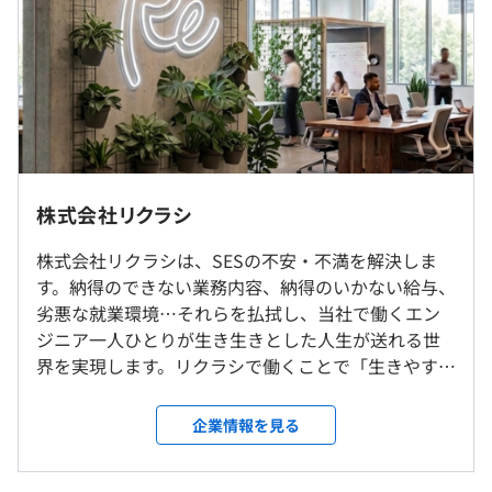
通勤時間まで細かく希望をヒアリングし、本人の望む案件
・職務手当：93,000円
にアサインできるよう動きます。希望を叶えるだけでな
く、キャリア形成のためのアドバイスや提案もおこない、
■社員の年収例
エンジニアとしての市場価値を高められるようなサポート
46歳・入社2年・クラウドエンジニア／前職600万円→リ
をしています。
クラシ678万+手当金
私たちは、まさにエンジニアのための会社として、さまざ
42歳・入社2年・インフラリーダー／前職630万円→リク
まな制度や仕組みを整備。エンジニアが一人ひとりが自分
ラシ663万円+手当金
らしく働けるような環境をさらに拡充していきます。
32歳・入社2年・フルスタック／前職550万円→リクラシ
◎リモート勤務可。
株式会社リクラシ
625万円+手当金
∟約3割の社員が地方からフルリモートで参画中！在宅率
25歳・入社2年・インフラエンジニア／前職330万円→リ
84%！
株式会社リクラシは、SESの不安・不満を解決しま
クラシ420万円+手当金
◎転勤はありません。
す。納得のできない業務内容、納得のいかない給与、
25歳・入社1年・開発エンジニア/前職370万円→リクラシ
プロジェクトごとに選択、ウォーターフォール、アジャイ
◎U・Iターン支援あり
劣悪な就業環境…それらを払拭し、当社で働くエン
390万円+手当金
ル
∟入社を機に一都三県外から一都三県内へ転居したい方
ジニア一人ひとりが生き生きとした人生が送れる世
で、引越し費用や住居の初期費用が発生する場合に5万円
界を実現します。リクラシで働くことで「生きやすく
を支給します。
なった」と感じていただけるため、私たちは業界最
高水準の労働環境を整備するなど、社員の幸せのた
企業情報を見る
めに全力をつくすとお約束します。 ▍案件を選べる
就業場所の変更範囲
（※
想定年収
は年収提示額を保証するものではありません）
だけじゃない リモート頻度、勤務地、業界、スキル
＜雇入時＞