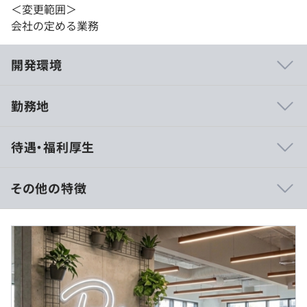
＜変更範囲＞
会社の定める業務
開発環境
勤務地
【リクラシ営業部のフォロー体制】
待遇・福利厚生
■4名の営業がフォロー
他企業と大きく異なり、営業責任者1名とリーダー1名、
メンバー2名と営業の人数が多いことが特徴です。現場感
その他の特徴
を理解している元エンジニアや業界歴5年以上のメンバー
が揃っており、エンジニアのキャリア相談等手厚いサポー
〜年収400万円の場合〜
トはもちろん、お客様への単価交渉や新たな案件の開拓を
◼︎月給：35万円
日々おこなってます。
◼︎内訳
・基本給：200,000円
■案件希望は最大限叶えます
・みなし残業代：45,000円（20時間分）※超過分は別途
希望の言語やFW、工程だけでなくリモート頻度や業種、
支給