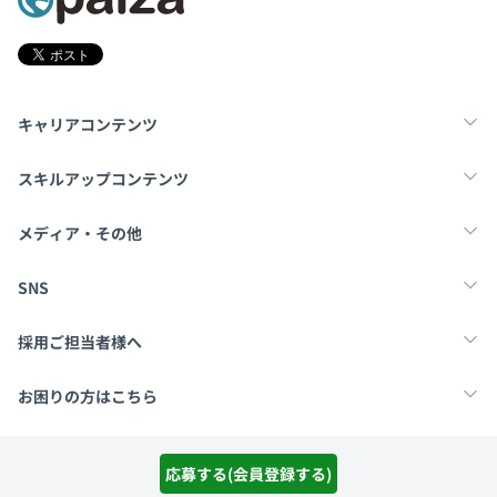
キャリアコンテンツ
転職・キャリア
未経験転職
新卒就活
スキルアップコンテンツ
学習
スキルチェック
マンガ・ゲーム
メディア・その他
Tech Team Journal
paiza times
note
SNS
X
Facebook
採用ご担当者様へ
採用・教育をお考えの企業様へ
中途求人掲載はこちら
お困りの方はこちら
paizaとは？
お問い合わせ・FAQ
運営会社
利用規約
プライバシーポリシー
Cookieポリシー
応募する(会員登録する)
Copyright Paiza, Inc. All rights reserved.