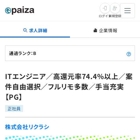
ログイン
新規登録
求人詳細
企業情報
転職・キャリア
未経験転職
求人検索
通過ランク：B
新卒就活
求人検索
インタビュー
ITエンジニア／高還元率74.4%以上／案
学習
求人検索
インタビュー
転職成功ガイド
件自由選択／フルリモ多数／手当充実
本選考
スキルチェック
講座一覧
【PG】
転職成功ガイド
転職エージェント
ゲーム・マンガ
インターン
プログラミング言語
正社員
問題集
メディア
SQL
4択課題
株式会社リクラシ
新卒エージェント
paizaとは？
Tech Team Journal
評価結果一覧
ナレッジ