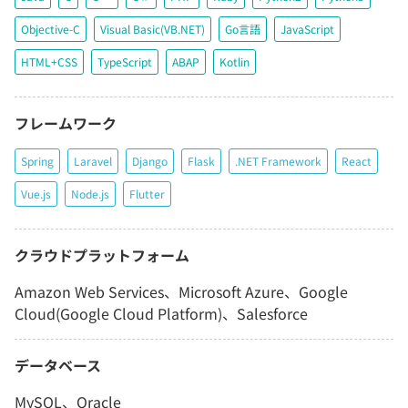
Objective-C
Visual Basic(VB.NET)
Go言語
JavaScript
HTML+CSS
TypeScript
ABAP
Kotlin
フレームワーク
Spring
Laravel
Django
Flask
.NET Framework
React
Vue.js
Node.js
Flutter
クラウドプラットフォーム
Amazon Web Services、Microsoft Azure、Google
Cloud(Google Cloud Platform)、Salesforce
データベース
MySQL、Oracle