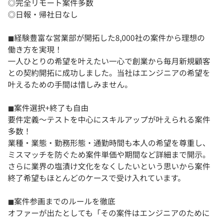
◎完全リモート案件多数
◎日報・帰社日なし
◼︎経験豊富な営業部が開拓した8,000社の案件から理想の
働き方を実現！
一人ひとりの希望を叶えたい一心で創業から毎月新規顧客
との契約開拓に成功しました。当社はエンジニアの希望を
叶えるための手間は惜しみません。
◼︎案件選択+終了も自由
要件定義〜テストを中心にスキルアップが叶えられる案件
多数！
業種・業態・勤務形態・通勤時間も本人の希望を尊重し、
ミスマッチを防ぐため案件単価や期間など詳細まで開示。
さらに業界の塩漬け文化をなくしたいという思いから案件
終了希望もほとんどのケースで受け入れています。
◼︎案件参画までのルールを徹底
オファーが出たとしても「その案件はエンジニアのために