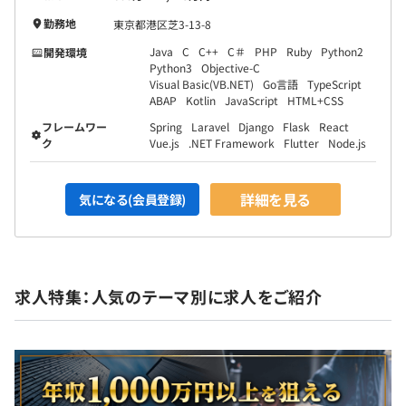
勤務地
東京都港区芝3-13-8
Java
C
C++
C＃
PHP
Ruby
Python2
開発環境
Python3
Objective-C
社会保険完備（健康保険・厚生年金保険、雇用保険・労災
Visual Basic(VB.NET)
Go言語
TypeScript
ABAP
Kotlin
JavaScript
HTML+CSS
保険）
フレームワー
Spring
Laravel
Django
Flask
React
ク
Vue.js
.NET Framework
Flutter
Node.js
無期雇用
詳細を見る
気になる(会員登録)
3カ月（試用期間中も、給与・待遇に変更はありません）
求人特集：人気のテーマ別に求人をご紹介