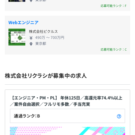
・忌引休暇（0親等：10日間、1親等：7日間、2親等：3日
・男女比／ 7:3
部や管理本部メンバーとMetaLife上でいつでもコミ
応募可能ランク：F
間）
・年齢構成／22歳〜50歳まで活躍中！
ュニケーションを取ることが可能です。 ▍80％以上
・バースデー休暇（誕生日月に休暇日を自由に選択可能）
・定着率／95%
がリモートワーク 現在、80%以上のエンジニアがリ
・結婚記念日（結婚記念日月に休暇日を自由に選択可能）
Webエンジニア
モートワークをしています（2026年実績）。 「子供
・出産立ち合い休暇（出産に必要な入院の付き添い等を行
株式会社ピクルス
が産まれたので、自宅にいる時間を増やしたい」と
う場合に最大2日間休暇を取得可能）
490万 〜 700万円
いう要望に答えて、フルリモート案件に異動したメ
など
東京都
ンバーもいます！ ▍生きやすくする！福利厚生 家賃
応募可能ランク：C
手当、光熱費手当、資格取得手当といった基本的な
ものから、5年毎に5万円と5日の特別休暇を付与する
「トリプル5手当」、健康促進に向けた取り組みに掛
・交通費手当：全額
株式会社リクラシが募集中の求人
かる費用を補助する「目指せ！ご長寿！！手当」な
・家賃手当：5,000円／月
どユニークなものまで、30以上の福利厚生が揃って
・光熱費手当：1,000円／月
います（2026年5月現在）。今後もますます増えるか
・資格取得手当：合格・不合格に関わらず全額支給
も！？みなさんからの提案もお待ちしてます！
【エンジニア・PM・PL】 年休125日／高還元率74.4%以上
・研修手当：50,000円／回
／案件自由選択／フルリモ多数／手当充実
・超！書籍購入手当：5,000円／月
・目指せ！ご長寿！！手当：1,000円／月
通過ランク：B
・上京手当：50,000円
・トリプル5手当：5年ごとに5万円、5日間の特別休暇を