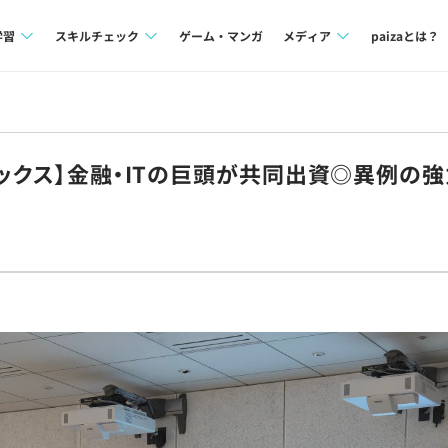
学習
スキルチェック
ゲーム・マンガ
メディア
paizaとは？
講座一覧
プログラミング言語
Tech Team Journal
問題集
SQL
paiza times
レックス】金融・ITの巨頭が共同出資◎異例の
4択課題
評価結果一覧
note
ント
ナレッジ
再チャレンジ結果一覧
ミナー
リファレンス
プラン
ド
個人向けプラン
法人向けプラン
学校向けプラン