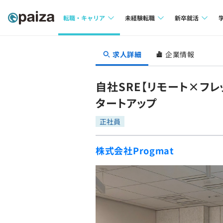
転職・キャリア
未経験転職
新卒就活
求人検索
求人検索
求人検索
求人詳細
企業情報
本選考
インタビュー
インタビュー
インターン
自社SRE【リモート×フ
転職成功ガイド
転職成功ガイド
タートアップ
新卒エージェ
転職エージェント
正社員
イベント・セ
株式会社Progmat
インタビュー
就活成功ガイ