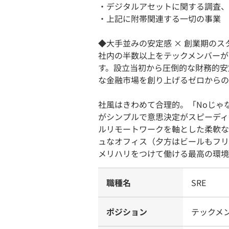
・デジタルアセットに関する調査、
・上記に附帯関連する一切の事業
◆大手並みの安定感 × 創業期の
社内の半数以上をテックメンバーが
す。設立当初から圧倒的な財務的安
な金融市場を創り上げるゼロからの
社風はきわめて合理的。「Noじゃ
がシンプルで意思決定がスピーディ
ルリモートワークを軸とした柔軟な
ュなオフィス（夕方はビールもフリ
メリハリをつけて働ける最高の環境
職種名
SRE
ポジション
テックメ