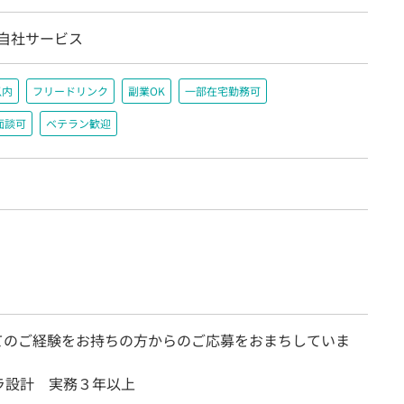
/自社サービス
以内
フリードリンク
副業OK
一部在宅勤務可
面談可
ベテラン歓迎
てのご経験をお持ちの方からのご応募をおまちしていま
ラ設計 実務３年以上