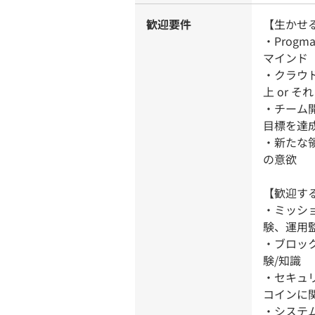
歓迎要件
【生かせ
・Prog
マインド
・クラウ
上 or 
・チーム
目標を達
・新たな
の意欲
【歓迎す
・ミッショ
験、運用
・ブロッ
験/知識
・セキュ
コインに
・システ