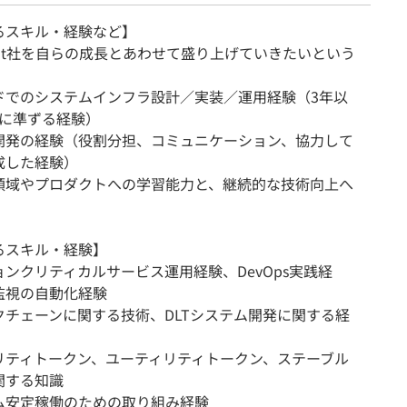
るスキル・経験など】
mat社を自らの成長とあわせて盛り上げていきたいという
ドでのシステムインフラ設計／実装／運用経験（3年以
それに準ずる経験）
開発の経験（役割分担、コミュニケーション、協力して
成した経験）
領域やプロダクトへの学習能力と、継続的な技術向上へ
るスキル・経験】
ンクリティカルサービス運用経験、DevOps実践経
監視の自動化経験
クチェーンに関する技術、DLTシステム開発に関する経
リティトークン、ユーティリティトークン、ステーブル
関する知識
ム安定稼働のための取り組み経験