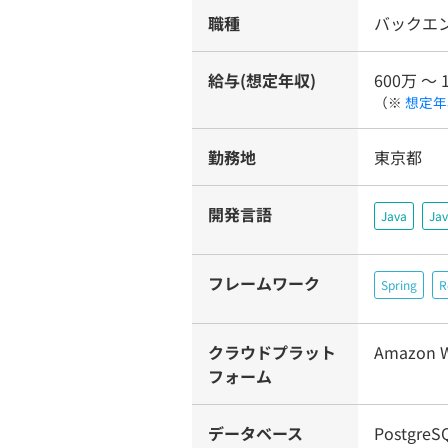
職種
バックエ
給与(想定年収)
600万 〜 
（※
想定年
勤務地
東京都
開発言語
Java
Jav
フレームワーク
Spring
R
クラウドプラット
Amazon W
フォーム
データベース
PostgreS