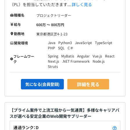
（PL）を担当していただきます...
詳しく見る
職種名
プロジェクトリーダー
給与
600万 〜 800万円
勤務地
東京都港区芝4-1-23
Java
Python3
JavaScript
TypeScript
開発環境
PHP
SQL
C＃
Spring
MyBatis
Angular
Vue.js
React
フレームワー
Next.js
.NET Framework
Node.js
ク
Struts
詳細を見る
気になる(会員登録)
【プライム案件で上流工程から一気通貫】多様なキャリアパ
スが選べる安定企業のWeb開発サブリーダー
通過ランク：D