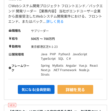
◎Webシステム開発プロジェクト フロントエンド／バックエ
ンド 開発リーダー 【業務内容】 当社がエンドユーザー企業
から直接受注したWebシステム開発案件における、フロント
エンド、またはバック...
詳しく見る
職種名
サブリーダー
給与
500万 〜 700万円
勤務地
東京都港区芝4-1-23
Java
PHP
Python3
JavaScript
開発環境
TypeScript
SQL
C＃
Spring
MyBatis
Angular
Vue.js
React
フレームワー
Next.js
.NET Framework
Node.js
ク
Struts
詳細を見る
気になる(会員登録)