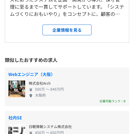
理に至るまで一貫してサポートしています。「システ
【開発環境】
ムづくりにおもいやり」をコンセプトに、顧客の期
就業場所の変更範囲
Java、Spring、Thymeleaf、MyBatis、Python、PHP、
待以上のものをつくり上げています。 私たちは、シ
＜雇入時＞
9:00～18:00 （所定労働時間：8時間）
JavaScript、Angular、Vue.js、PostgreSQL、MySQL、
ステムづくりを通じ、顧客の満足と社員の幸せの両
東京都港区芝4-1-23 三田NNビル17F
企業情報を見る
休憩時間：60分（12:00～13:00）
ElasticSearch、MovableType、Wordpress、Linux
軸からヒューマンシステムブランドを確立。クライ
＜変更範囲＞
平均残業時間：平均13.75時間程度／月 ※2024年8月、
アントは大手コンピュータメーカー、官公庁や大手
会社の定める場所（テレワークをおこなう場所を含む）
FY24開発部門実績
金融機関、通信サービスなど大手企業からの仕事が
多く、安定した経営基盤があります。企画提案から設
類似したおすすめの求人
受動喫煙防止措置に関する事項
160名中、150名が開発本部所属のエンジニア集団です。
計、開発、テスト、導入、運用・保守まで、トータ
・従業員に対する受動喫煙対策：あり
ルでサービスを提供するその技術力を評価いただ
《年間休日：125日》
対策内容：敷地内禁煙（喫煙場所あり）
Webエンジニア（大阪）
き、5割程度がプライムで案件となっています。 また
・完全週休2日（土・日）
株式会社Arch
当社は、東京証券取引所 第一部に上場のSHIFTグル
・祝祭日
500万 〜 849万円
1チーム5名です。
ープです。5年連続増収増益の成長企業で安定した就
・夏季休暇（2日)
大阪府
リーダー1名、サブリーダー1名、メンバー3名の構成で
労環境でご活躍いただけます。 【東京本社／事業内
応募可能ランク：B
・年末年始休暇（12/30～1/4）
都営三田線 三田駅A9出口 直結
す。
容】 ◾️SI事業 お客さまのパートナーとしてコア・コ
・有給休暇（10日〜20日）
JR田町駅西口／都営浅草線 三田駅A4 徒歩5分
上記は社員の構成で、大きいチームになるほどビジネスパ
ンピタンスの強化、経営の効率化のために、社内に
・慶弔休暇（結婚休暇、弔服休暇、出産休暇）
社内SE
ートナーの人数が増えていきます。
情報部門を持たない企業の業務改善や経営革新にお
・産前産後休暇、育児休暇、介護休暇
ビジネスパートナーも含めると最大チーム規模は30名で
日軽情報システム株式会社
役立て頂けるサービスを提供します。 お客さまの
450万 〜 650万円