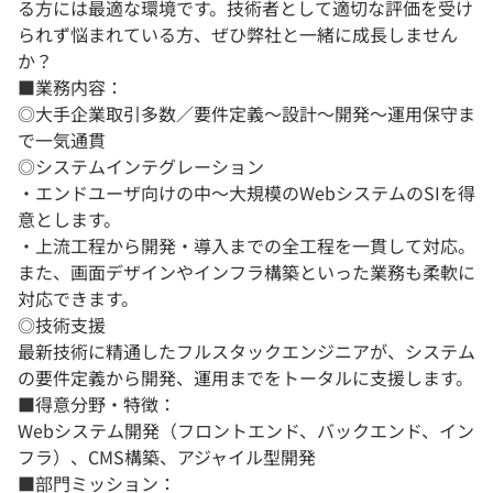
る方には最適な環境です。技術者として適切な評価を受け
られず悩まれている方、ぜひ弊社と一緒に成長しません
か？
■業務内容：
◎大手企業取引多数／要件定義～設計～開発～運用保守ま
で一気通貫
◎システムインテグレーション
・エンドユーザ向けの中～大規模のWebシステムのSIを得
意とします。
・上流工程から開発・導入までの全工程を一貫して対応。
また、画面デザインやインフラ構築といった業務も柔軟に
対応できます。
◎技術支援
最新技術に精通したフルスタックエンジニアが、システム
の要件定義から開発、運用までをトータルに支援します。
■得意分野・特徴：
Webシステム開発（フロントエンド、バックエンド、イン
フラ）、CMS構築、アジャイル型開発
■部門ミッション：