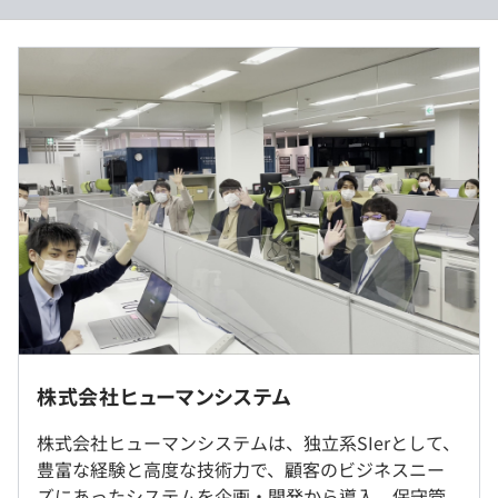
＜給与内訳＞
月給 291,375円 〜 416,972円
プロジェクトごとに選択、オブジェクト指向、ウォーター
想定年収：540万円 〜 850万円
フォール、アジャイル
＜給与内訳＞
1.基本給28万0,800円〜33万7,400円
2.都市手当4万円
3.WLB手当5万0,120円〜11万8,000円（20～40時間相当分
Docker
を含む）
※WLB手当は固定残業代、時間外労働の有無に関わらず
20～40時間相当分を支給
※時間外労働が20～40時間を超えた場合は、別途残業代
Elasticsearch
を支給
※リモート勤務可
新型コロナウイルス感染拡大防止の観点から、原則在宅
株式会社ヒューマンシステム
勤務に切り替えていますが、一部配属プロジェクトによっ
ては、本社やお客さま先で就業いただく場合もあります。
株式会社ヒューマンシステムは、独立系SIerとして、
詳細な就業場所については、入社後に決定致します。
豊富な経験と高度な技術力で、顧客のビジネスニー
（※
想定年収
は年収提示額を保証するものではありません）
※転勤はありません。
ズにあったシステムを企画・開発から導入、保守管