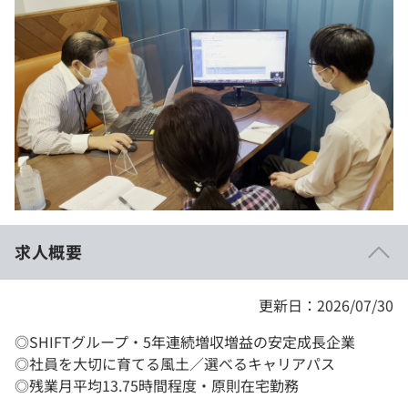
イベント・セミナー
paiza times
再チャレンジ結果一覧
リファレンス
インタビュー
note
就活成功ガイド
プラン
個人向けプラン
法人向けプラン
学校向けプラン
求人概要
契約内容・クーポン
更新日：2026/07/30
◎SHIFTグループ・5年連続増収増益の安定成長企業
◎社員を大切に育てる風土／選べるキャリアパス
◎残業月平均13.75時間程度・原則在宅勤務