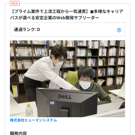
社会保険完備（健康保険〈関東ITソフトウェア健康保険組
の取り組みが東京都に認められ、ワークライフバラ
合〉・厚生年金保険、雇用保険、労働災害補償保険（労
ンスに取り組む「いきいき職場」として2008年12月
【プライム案件で上流工程から一気通貫】◼︎多様なキャリア
災））
パスが選べる安定企業のWeb開発サブリーダー
17日に認定を受けました。 これからは過度な残業を
おこなう長時間勤務ではなく、短時間で効率よく得
通過ランク：D
意なことを生かしてチームワークで勝負する時代で
す。 効率アップのための教育や成果の評価など、単
無期雇用
に勤務時間を短縮するだけではない先を見越した取
り組みで、さまざまな制約があっても能力や仕事へ
の熱意がある人に活躍していただける場を提供して
いきます。 ◾️取組事例 フレックスタイム制度の導入／
3カ月
各個人に合わせた評価基準・目標の設定／週3日勤
務、週4日勤務などライフスタイルの変化によるワー
クライフバランスの自己設定／育児制度：育児・介
護休業の回数無制限、延長可、配偶者の出産休暇／
裁量労働制度／有給休暇の半休取得制度／成果に応
じたボーナス制度／時間短縮勤務制度／JOBチェン
ジを可能にするための教育／短時間で成果を上げる
株式会社ヒューマンシステム
ための教育
職務内容