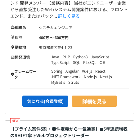
ンド 開発メンバー 【業務内容】 当社がエンドユーザー企業
から直接受注したWebシステム開発案件における、フロント
エンド、またはバック...
詳しく見る
職種名
システムエンジニア
給与
400万 〜 600万円
勤務地
東京都港区芝4-1-23
Java
PHP
Python3
JavaScript
開発環境
TypeScript
SQL
PL/SQL
C＃
Spring
Angular
Vue.js
React
フレームワー
.NET Framework
Node.js
Next.js
ク
MyBatis
Struts
詳細を見る
気になる(会員登録)
【プライム案件5割・要件定義から一気通貫】◼︎5年連続増収
のSHIFT傘下Webプロジェクトリーダー