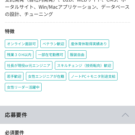
ータルサイト、Win/Macアプリケーション、データベース
の設計、チューニング
特徴
オンライン面談可
ベテラン歓迎
産休育休取得実績あり
残業３０H以内
一部在宅勤務可
服装自由
社長が現役or元エンジニア
スキルチェンジ（技術転向）歓迎
若手歓迎
女性エンジニアが在籍
ノートPC＋モニタ別途支給
女性リーダー活躍中
応募要件
必須要件