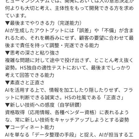
ヒューマンシステムでは、開発においては人の意思決定が
何よりも大切と考え、主体性をもって開発できる方を求め
ています。
▼最後までやりきる力（完遂能力）
AIが生成したアウトプットには「誤差」や「不備」が含ま
れるため、それを鵜呑みにせず、顧客の要望に合わせて最
後まで責任を持って調整・完遂できる能力
▼思考の深さと粘り強さ
複雑な問題に対して途中で投げ出さず、とことん考え抜く
姿勢。HS独自の適性テストにおいて、最後までしっかり
考えて回答できる能力
▼素直さと正直さ
AIを活用する上で、情報を加工したり隠したりせず、フラ
ットに判断できる誠実さ。HSの社風である「正直さ」
▼新しい技術への感度（自学研鑽）
資格取得（応用情報、各種ベンダー資格）に表れるよう
な、常に新しい技術をキャッチアップしようとする姿勢
▼コーディネート能力
AIを単なる「データ整理の手段」と捉え、AIが担当する工