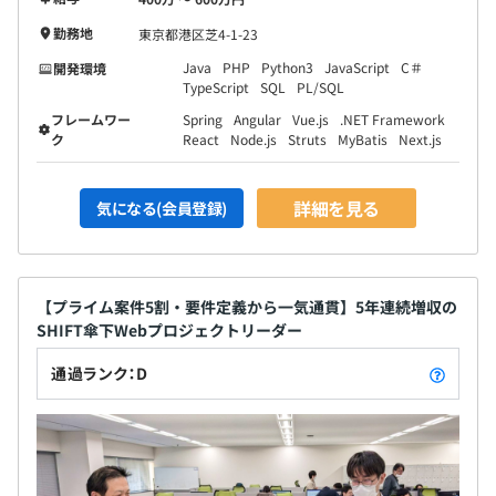
勤務地
東京都港区芝4-1-23
Java
PHP
Python3
JavaScript
C＃
開発環境
TypeScript
SQL
PL/SQL
フレームワー
Spring
Angular
Vue.js
.NET Framework
ク
React
Node.js
Struts
MyBatis
Next.js
詳細を見る
気になる(会員登録)
【プライム案件5割・要件定義から一気通貫】5年連続増収の
SHIFT傘下Webプロジェクトリーダー
通過ランク：D