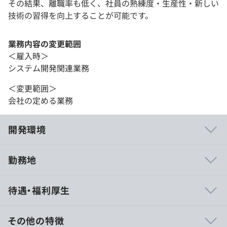
その結果、離職率も低く、社員の熟練度・生産性・新しい
技術の習得を向上することが可能です。
業務内容の変更範囲
＜雇入時＞
システム開発関連業務
＜変更範囲＞
会社の定める業務
開発環境
勤務地
株式会社日本経済新聞社さま
待遇・福利厚生
富士フイルム和光純薬株式会社さま
株式会社東急コミュニティーさま
株式会社キャリアデザインセンターさま など多数
その他の特徴