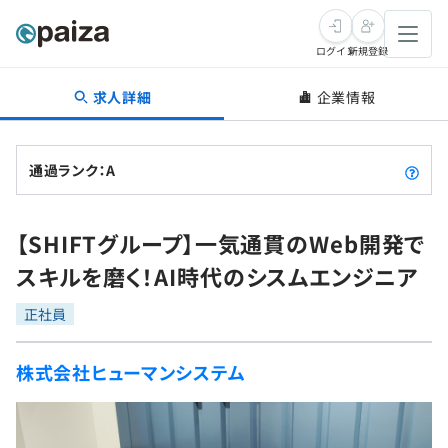
ログイン
新規登録
求人詳細
企業情報
転職・キャリア
未経験転職
求人検索
通過ランク：A
新卒就活
求人検索
インタビュー
【SHIFTグループ】一気通貫のWeb開発で
学習
求人検索
インタビュー
転職成功ガイド
スキルを磨く！AI時代のシスムエンジニア
本選考
スキルチェック
講座一覧
転職成功ガイド
転職エージェント
正社員
ゲーム・マンガ
インターン
プログラミング言語
問題集
株式会社ヒューマンシステム
メディア
SQL
4択課題
新卒エージェント
paizaとは？
Tech Team Journal
評価結果一覧
ナレッジ