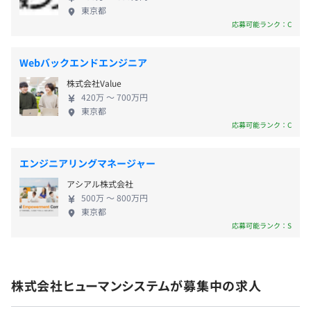
す。
個々の状態にあわせてあるべき姿を定め、最適なシ
東京都
ステムをフルオーダーメイドでつくりあげていきま
応募可能ランク：C
す。 ◾️コンサルティング事業 企業内の効率化を図る業
・通勤手当：全額支給
務用アプリケーション開発に加え、現在のシステム
・家族手当：補足事項なし
Webバックエンドエンジニア
の問題を明らかにするための現状分析、ネットワー
・住宅手当：補足事項なし
株式会社Value
ク、DB・システムの技術面からの支援もおこないま
・社会保険：補足事項なし
420万 〜 700万円
す。 ◾️ASP、PP事業 トレジャーキャリア
・退職金制度：勤務3年以上
東京都
（TreasureCareer）社内公募運用システムやヒュー
応募可能ランク：C
・慶弔見舞金制度
マンプラスCRM（HumanPlusCRM）顧客管理システ
・残業代全額支給
ム等のパッケージ導入、カスタマイズ開発、クラウ
・資格手当
エンジニアリングマネージャー
ドサービスを作成します。 また、他社の開発したシ
・自己啓発手当 など
アシアル株式会社
ステムやプロダクトの導入支援サービスもおこない
500万 〜 800万円
ます。 【働く環境】 〜お客様の満足と社員の幸せを
東京都
両立する〜 ヒューマンシステムは、平成20年度東京
応募可能ランク：S
ワークライフバランス認定企業として東京都から表
昇給 年1回（9月）
彰された都内に5社しかないシステム会社のひとつで
す。 「システム開発の仕事はキツイ、プライベート
株式会社ヒューマンシステムが募集中の求人
がない」などのイメージが先行していますが、「お
客さまの幸せと社員の幸せを両立する」という当社