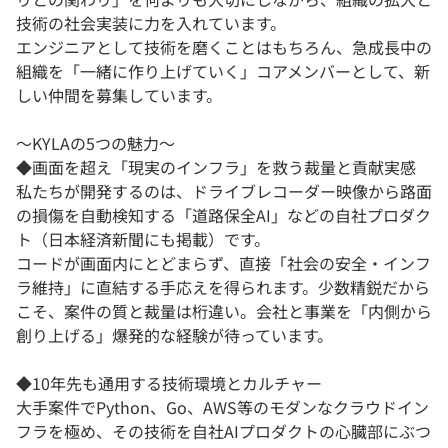
技術の社会実装に力を入れています。
エンジニアとして技術を磨くことはもちろん、急成長中の
組織を「一緒に作り上げていく」コアメンバーとして、新
しい仲間を募集しています。
〜KYLAの5つの魅力〜
◆画面を超え「現実のインフラ」を救う裁量と貢献実感
私たちが開発するのは、ドライブレコーダー映像から路面
の損傷を自動検知する「道路保全AI」などの自社プロダク
ト（日本経済新聞にも掲載）です。
コードが画面内にとどまらず、直接「社会の安全・インフ
ラ維持」に直結する手応えを得られます。少数精鋭だから
こそ、案件の質と裁量は桁違い。会社と事業を「内側から
創り上げる」爆発的な経験が待っています。
◆10年先も通用する技術環境とカルチャー
大手案件でPython、Go、AWS等のモダンなクラウドイン
フラを極め、その技術を自社AIプロダクトの心臓部にぶつ