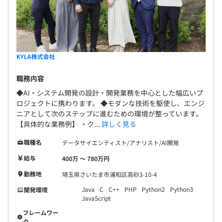
KYLA株式会社
職務内容
◆AI・システム開発の設計・開発業務を中心とした幅広いプ
ロジェクトに携わります。 ◆モダンな技術を駆使し、エンジ
ニアとして次のステップに進むための環境が整っています。
【具体的な業務例】 ・ク...
詳しく見る
職種名
データサイエンティスト/アナリスト/AI開発
給与
400万 〜 780万円
勤務地
埼玉県さいたま市浦和区高砂3-10-4
Java
C
C++
PHP
Python2
Python3
開発環境
JavaScript
フレームワー
ク