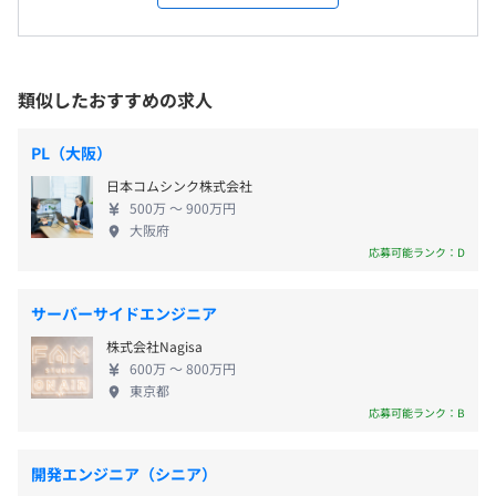
「10年、20年先も市場から求められ続けるエンジニ
・夏季休暇（7月1日まで入社の方）
屋内禁煙（屋外喫煙所あり）
ア」へ、一緒に成長していきましょう。 【KYLAの環
境とカルチャー】 現役シニアエンジニアの代表（34
★社内は常に明るく和気あいあいとしています！
歳）： AWSから機械学習までガッツリ書く社長の斎
類似したおすすめの求人
仕事に前向きなエンジニアが集う活気ある職場のため、仲
藤だからこそ、キャリアに関係ない案件への丸投げ
通勤交通費支給（上限月額 3万円迄）
「浦和駅」より徒歩8分
間と切磋琢磨しながら成長できます。自らの市場価値を高
は一切なし。設計の美しさやモダンなアプローチを
PL（大阪）
めたい方にとって、絶好の環境をご用意しています。
フェアに正当評価します。 実戦で化ける環境： 手取
日本コムシンク株式会社
り足取りの研修はありません。その代わり、「挑戦
【開発環境】
500万 〜 900万円
したい」と手を挙げれば、Go、TypeScript、AI画像
大阪府
昇給査定年 2 回(7月・1月)
・Java／JavaScript／Python／PHP／C++
解析（YOLOなど）といったモダンな開発パスをどこ
応募可能ランク：D
・Node.js ／React ／Vue.js／TensorFlow／PyTorch
よりも速く供給します。 フラットに高め合う仲間：
平均年齢28歳（50名規模）。コードの最適解の前で
サーバーサイドエンジニア
は全員が対等です。本社オフィスにはBarカウンター
社会保険完備（健康保険・厚生年金加入・雇用保険・労災
株式会社Nagisa
があり、Slackでも毎日技術議論が飛び交っていま
保険）
エンジニア30名体制
600万 〜 800万円
す。月1回の実務直結の勉強会では、講師手当
東京都
（5,000円/回）も支給！ 【今、入社する面白さ】 50
応募可能ランク：B
名規模を迎え、まさに「第2創業期」というエキサイ
ティングなフェーズです。 仕組みができあがった大
開発エンジニア（シニア）
無期雇用
企業とは違い、代表の右腕として「次のプロジェク