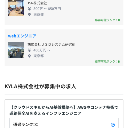
TSR株式会社
トでどの技術を使うか」といった技術選定や、組織
500万 〜 850万円
の仕組み作りそのものに携われるチャンスがありま
東京都
す。 【安心のサポート・福利厚生】 エンジニアが技
応募可能ランク：D
3カ月（条件などの変更はありません）
術に没頭できるよう、環境作りに徹底的にこだわっ
ています。 成長投資： 資格取得・受験費用は会社が
webエンジニア
全額負担。最新のAIツール（Geminiや各種エージェ
株式会社ＪＳＤシステム研究所
ントツールなど）も会社負担で自由に検証可能。 住
400万円 〜
まいのサポート： さいたま市内に限り、引越し費用
東京都
や賃貸の初期費用を会社が負担（U・Iターン歓
応募可能ランク：B
迎）。 リフレッシュ： 関東ITソフトウェア健康保険
組合（ITS）加入（ディズニー・USJ・高級寿司・ホ
テル等が格安に）。さらに、会社所有の会員制リゾ
KYLA株式会社が募集中の求人
ートホテル（エクシブなど）の宿泊権もプライベー
トで自由に使えます！
【クラウドスキルからAI基盤構築へ】AWSやコンテナ技術で
道路保全AIを支えるインフラエンジニア
通過ランク：C