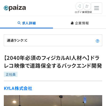
ログイン
新規登録
求人詳細
企業情報
転職・キャリア
未経験転職
求人検索
通過ランク：C
新卒就活
求人検索
インタビュー
【2040年必須のフィジカルAI人材へ】ドラ
学習
求人検索
インタビュー
転職成功ガイド
レコ映像で道路保全するバックエンド開発
本選考
スキルチェック
講座一覧
転職成功ガイド
転職エージェント
正社員
ゲーム・マンガ
インターン
プログラミング言語
問題集
KYLA株式会社
メディア
SQL
4択課題
新卒エージェント
paizaとは？
Tech Team Journal
評価結果一覧
ナレッジ