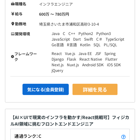
職種名
インフラエンジニア
給与
600万 〜 780万円
勤務地
埼玉県さいたま市浦和区高砂3-10-4
Java
C
C++
Python2
Python3
開発環境
JavaScript
Dart
Swift
C＃
TypeScript
Go言語
R言語
Kotlin
SQL
PL/SQL
React
Vue.js
Java EE
JSF
Spring
フレームワー
Django
Flask
React Native
Flutter
ク
Next.js
Nuxt.js
Android SDK
iOS SDK
jQuery
詳細を見る
気になる(会員登録)
【AI×UIで現実のインフラを動かす/React挑戦可】フィジカ
ルAI領域に挑むフロントエンドエンジニア
通過ランク：C