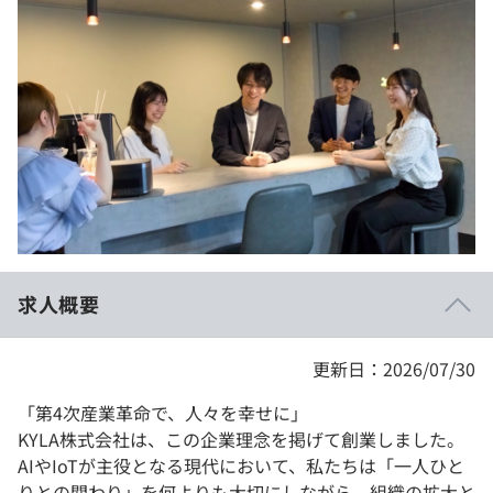
イベント・セミナー
paiza times
再チャレンジ結果一覧
リファレンス
インタビュー
note
就活成功ガイド
プラン
個人向けプラン
法人向けプラン
学校向けプラン
求人概要
契約内容・クーポン
更新日：2026/07/30
「第4次産業革命で、人々を幸せに」
KYLA株式会社は、この企業理念を掲げて創業しました。
AIやIoTが主役となる現代において、私たちは「一人ひと
りとの関わり」を何よりも大切にしながら、組織の拡大と