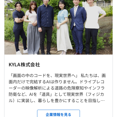
当社では、AI分野の最新技術を常にキャッチアップできる
よう、魅力的な案件の開拓に努めています。加えて、月に
1回の勉強会や、現役のAIエンジニアとともに取り組むハ
ッカソンを通じて、新技術を実践的に学ぶ機会を提供して
います。また、クリアな評価制度を導入し、若手エンジニ
（※
想定年収
は年収提示額を保証するものではありません）
アが自身の成長を実感しながら開発に取り組める環境を整
えています。
9:00~18:00
◎リモート勤務可能／自転車勤務可能
休憩時間：休憩60分 ※昼食時間は業務の都合により各々
※都内常勤の可能性があります。
KYLA株式会社
の自主性に任せています
平均残業時間：平均10-20時間／月
・AI顔認証システムの開発
「画面の中のコードを、現実世界へ」 私たちは、画
就業場所の変更範囲
・歯科医院向けのAI画像分類システムの構築
面内だけで完結するAIは作りません。ドライブレコ
＜雇入時＞
・OCRシステムの構築
ーダーの映像解析による道路の危険察知やインフラ
埼玉オフィス、および自宅またはお客様先
・異常検知システムの構築
防衛など、AIを「道具」として現実世界（フィジカ
＜変更範囲＞
・年間休日120日以上
・大手通信会社向け大規模業務システムの構築
ル）に実装し、暮らしを豊かにすることを目指して
会社の定める場所（テレワークをおこなう場所を含む）
・完全週休2日制
・SaaSシステムの構築
います。 求めているのは、指示書通りに動くだけの
・祝日休み
・生成AIチャットボットの開発
コーダーではありません。最先端のAIを武器に、
企業情報を見る
・年末年始休暇
受動喫煙防止措置に関する事項