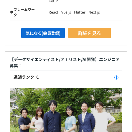
Kotlin
フレームワー
React
Vue.js
Flutter
Next.js
ク
詳細を見る
気になる(会員登録)
【データサイエンティスト/アナリスト/AI開発】エンジニア
募集！
通過ランク：C