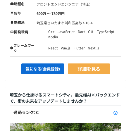
職種名
フロントエンドエンジニア（埼玉)
給与
600万 〜 780万円
勤務地
埼玉県さいたま市浦和区高砂3-10-4
C++
JavaScript
Dart
C＃
TypeScript
開発環境
Kotlin
フレームワー
React
Vue.js
Flutter
Next.js
ク
詳細を見る
気になる(会員登録)
埼玉から仕掛けるスマートシティ。最先端AI×バックエンド
で、街の未来をアップデートしませんか？
通過ランク：C