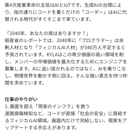
第4次産業革命の主役はAIとIoTです。生成AIの台頭によ
り、指示通りにコードを書くだけの「コーダー」はAIに代
替される時代がすぐそこまで来ています。
「2040年、あなたの席はありますか？」
経産省のレポートでは、2040年に「プログラマー」は余
剰人材となり「フィジカルAI人材」が340万人不足すると
予測されています。KYLAはこの希少価値の高い領域を制
し、メンバーの市場価値を最大化するためにエンジニアを
募集します。AIに追い抜かれるのではなく、AIを乗りこな
し、物理世界を動かす側に回る。そんな強い意志を持つ仲
間を求めています。
仕事のやりがい
1. 画面を超え「現実のインフラ」を救う
道路損傷検知など、コードが直接「社会の安全」に直結す
るフィジカルAI領域。画面内だけで完結しない、現実をア
ップデートする手応えがあります。