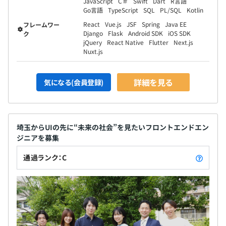
JavaScript
C＃
Swift
Dart
R言語
Go言語
TypeScript
SQL
PL/SQL
Kotlin
React
Vue.js
JSF
Spring
Java EE
フレームワー
Django
Flask
Android SDK
iOS SDK
ク
jQuery
React Native
Flutter
Next.js
Nuxt.js
詳細を見る
気になる(会員登録)
埼玉からUIの先に“未来の社会”を見たいフロントエンドエン
ジニアを募集
通過ランク：C