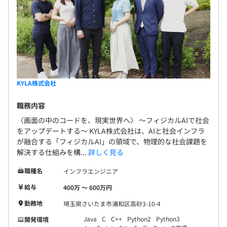
KYLA株式会社
職務内容
〈画面の中のコードを、現実世界へ〉 ～フィジカルAIで社会
をアップデートする～ KYLA株式会社は、AIと社会インフラ
が融合する「フィジカルAI」の領域で、物理的な社会課題を
解決する仕組みを構...
詳しく見る
職種名
インフラエンジニア
給与
400万 〜 600万円
勤務地
埼玉県さいたま市浦和区高砂3-10-4
Java
C
C++
Python2
Python3
開発環境