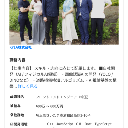
KYLA株式会社
職務内容
【仕事内容】 スキル・志向に応じて配属します。 ■自社開
発（AI / フィジカルAI領域） ・画像認識AIの開発（YOLO /
DINOなど） ・道路損傷検知アルゴリズム ・AI推論基盤の構
築...
詳しく見る
職種名
フロントエンドエンジニア（埼玉)
給与
400万 〜 600万円
勤務地
埼玉県さいたま市浦和区高砂3-10-4
C++
JavaScript
C＃
Dart
TypeScript
開発環境