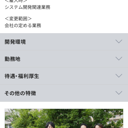
システム開発関連業務
＜変更範囲＞
会社の定める業務
開発環境
勤務地
◆◆エンジニアファースト企業◆◆
待遇・福利厚生
ディープラーニングの進化と5G通信技術の発展により、
『第4次産業革命』が到来し、多くの仕事がAIに代替され
る時代が訪れようとしています。こうした変化に対応し、
その他の特徴
当社はAI・IoTを活用して社会問題の解決に取り組み、
人々の生活をより豊かにすることを目指しております。ま
■月給 27万円〜40万円以上
た、先端技術者の育成にも力を入れ、未来の技術革新を担
※残業代は別途支給
う人材の育成を推進しています。
※経験・能力を考慮のうえ、当社規定により決定いたしま
す。