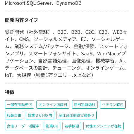
Microsoft SQL Server、DynamoDB
開発内容タイプ
受託開発（社外常駐）、B2C、B2B、C2C、C2B、WEBサ
イト、CMS、ソーシャルメディア、EC、ソーシャルゲー
ム、業務システム/パッケージ、金融/保険、スマートフォ
ンアプリ、スマートフォンサイト、SaaS、Win/Macアプ
リケーション、自然言語処理、画像処理、機械学習、AI、
データベースの設計、チューニング、オンラインゲーム、
IoT、大規模（秒間1万クエリー以上など）
特徴
一部在宅勤務可
オンライン面談可
原則定時退社
ベテラン歓迎
服装自由
残業３０H以内
産休育休取得実績あり
女性リーダー活躍中
副業OK
若手歓迎
女性エンジニアが在籍