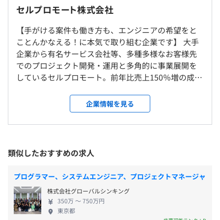
最大限に引き出すことを目指して働き方を革新していきま
就業場所の変更範囲
セルプロモート株式会社
・祝日
す。
＜雇入時＞
・GW休暇
【手がける案件も働き方も、エンジニアの希望をと
渋谷ITラボもしくはお客様先での勤務となります
・夏季休暇
ことんかなえる！に本気で取り組む企業です】 大手
＜変更範囲＞
・年末年始休暇
企業から有名サービス会社等、多種多様なお客様先
変更なし
・有給休暇
◆学習支援
でのプロジェクト開発・運用と多角的に事業展開を
・特別休暇
・書籍代全額負担（資格取得・技術習得に関する書籍が対
しているセルプロモート。前年比売上150％増の成長
・誕生日休暇
受動喫煙防止措置に関する事項
象）
性を誇り2025年を目処に上場を目指す当社は、Web
・産前 / 産後休暇
従業員に対する受動喫煙対策：あり
・資格取得支援制度（受験代を会社が全額支給）
事業を展開する大手企業各社との直取引をメインと
企業情報を見る
・育児休暇
対策内容：屋内原則禁煙（喫煙室あり）
・社内のオンライン勉強会に参加可能
しており、Webサービス ／スマホアプリ ／基幹業務
・介護休暇
＊就業先により異なります。
・成長意欲があるメンバーには積極的に投資
システムなどの案件をクライアント先での開発およ
・慶弔休暇
∟開発スキル向上のために2020年には「AWS re:
び自社内での受託開発にて行っています。 どんな案
Invent 2019（ラスベガス）」に1名参加（旅費弊社持ち）
件をやるかはエンジニア主導。エンジニアがチャレ
類似したおすすめの求人
しました
ンジしたい技術・開発に必要な人員や納期、見積金
JR渋谷駅新南口より徒歩2分
額など、エンジニアの希望を営業が拾いあげて、手が
・時間外手当（みなし残業時間超過分）
プログラマー、システムエンジニア、プロジェクトマネージャ
◆キャリアプランが豊富
けるプロジェクトを決めています。 最近の事例で
・役職手当
多数のキャリアプランがご提供できますので、今後を見据
株式会社グローバルシンキング
は、VRの最先端アプリ開発にチャレンジしたいとい
・勤続手当
えて上司や代表、キャリアカウンセラーと一緒にあなたに
350万 〜 750万円
うエンジニアの希望からすぐにプロジェクトが決ま
東京都
合ったプランを見つけていきましょう。
るなど、エンジニア発信で新しい領域を積極的に広