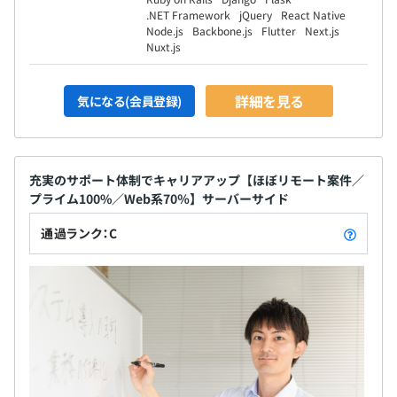
使用言語：ー
.NET Framework
jQuery
React Native
Node.js
Backbone.js
Flutter
Next.js
Nuxt.js
④29歳／女性／入社4年目
前職：事業会社 製品のカスタマイズ
前職年収：440万円
詳細を見る
気になる(会員登録)
当社入社理由：前職では導入や自社パッケージのカスタ
マイズを担当。
スキルアップのためコーディングをメイ
充実のサポート体制でキャリアアップ【ほぼリモート案件／
ンに担当できる環境を探し、入社。
プライム100%／Web系70％】サーバーサイド
入社後：Pythonを用いて実装工程に参画中！次は
Laravelの案件に参画予定
通過ランク：C
使用言語：Python
⑤32歳／男性／入社2年目
前職：システム会社 Webシステム開発
前職年収：540万円
当社入社理由：TypeScriptやReactを伸ばして上流から
下流まで一気通貫した工程を担当できるエンジニアを目指
していたところ、