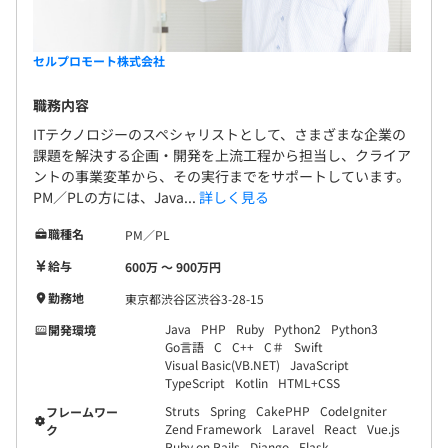
前職：地方中堅SIer アプリケーション開発
PLとして案件に参画することで、フリー
前職年収：450万円
ランスになった際にも幅広いフィールドで活躍でき
当社入社理由：フリーランス転身を目指す中で、スキル
るスキルを身につけ脱サラ成功！ 現在は
セルプロモート株式会社
や知見の狭さに危機感を抱いた。
弊社とフリーランス契約をして活躍中！ 「手がけた
広い分野の経験ができる点、フリーラン
職務内容
いものを納得できる条件でつくる」「新しい”当たり
スへの手厚いサポートがあるなどの理由で入社。
前”をつくり続ける」が モットーの当社で、エンジニ
ITテクノロジーのスペシャリストとして、さまざまな企業の
入社後：年収550万円達成！フリーランスを目指し奮闘
課題を解決する企画・開発を上流工程から担当し、クライア
アとしての可能性を一緒に広げていきましょう！
中！
ントの事業変革から、その実行までをサポートしています。
PM／PLの方には、Java...
詳しく見る
使用言語：C#
職種名
PM／PL
③27歳／男性／入社2年目
給与
600万 〜 900万円
前職：セキュリティ企業 警備
前職年収：300万円
勤務地
東京都渋谷区渋谷3-28-15
当社入社理由：エンジニアを目指し転職活動を開始。
Java
PHP
Ruby
Python2
Python3
開発環境
ITスクールを卒業した経験を活かしたい
Go言語
C
C++
C＃
Swift
と思い、未経験からでも挑戦できる環境がある当社に入
Visual Basic(VB.NET)
JavaScript
TypeScript
Kotlin
HTML+CSS
社。
Struts
Spring
CakePHP
CodeIgniter
フレームワー
入社後：独学が功を奏し念願のITエンジニアへ！現在は
Zend Framework
Laravel
React
Vue.js
ク
ネットワークエンジニアとして構築工程から担当中！
Ruby on Rails
Django
Flask