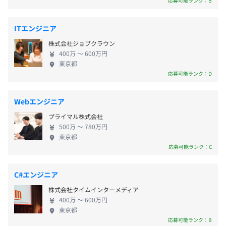
応募可能ランク：B
エンジニアの描く理想の未来をかなえるためなら、転職や
げています。 そして当社はエンジニアがより開発を
起業も全力でサポートさせていただきます。
楽しみ、よりよいものをつくることができる環境づ
業績賞与あり：年1回
ITエンジニア
くりをこれからもどんどん推進していきたいと考え
株式会社ジョブクラウン
ています。 ご提供できるキャリアプランは多くある
400万 〜 600万円
ので、上司や弊社代表と今後を見据え、あなたに合
東京都
相談の上、支給いたします。
ったキャリアプラン決めていきましょう。 【サポー
応募可能ランク：D
昇給あり：年2回
ト体制】 弊社ではエンジニア一人ひとりに合ったキ
ャリアプランをご提供しています。 自分のやりたい
Webエンジニア
ことや叶えたい夢を経営陣や弊社代表に直接発信で
プロジェクトごとに選択、オブジェクト指向、ウォーター
プライマル株式会社
きるのも最大の魅力で、将来的にPMやPLといったポ
各種社会保険完備
フォール、アジャイル、スクラム
500万 〜 780万円
ジションを目指す方もいれば、独立や起業をする方
東京都
（雇用保険・労災保険・健康保険・厚生年金保険）
などに対しても当社は積極的にサポートをさせてい
応募可能ランク：C
ただいております。 【3つのキャリアコース】 当社
では一人ひとりのエンジニアが描く理想に合わせた3
C#エンジニア
Docker
つのキャリアコースをご用意しています。 ◎仲間入
無期雇用
株式会社タイムインターメディア
りコース 当社の社員として共に会社を創っていく
400万 〜 600万円
キャリアです。 安定した環境を維持しつつ、エン
東京都
ジニアとしての成長はもちろん、経営などにも携わ
応募可能ランク：B