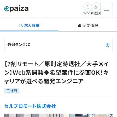
ログイン
新規登録
求人詳細
企業情報
転職・キャリア
未経験転職
求人検索
通過ランク：C
新卒就活
求人検索
インタビュー
【7割リモート／原則定時退社／大手メイ
学習
求人検索
インタビュー
転職成功ガイド
ン】Web系開発◆希望案件に参画OK！キ
本選考
スキルチェック
講座一覧
ャリアが選べる開発エンジニア
転職成功ガイド
転職エージェント
ゲーム・マンガ
インターン
プログラミング言語
正社員
問題集
メディア
SQL
4択課題
セルプロモート株式会社
新卒エージェント
paizaとは？
Tech Team Journal
評価結果一覧
ナレッジ