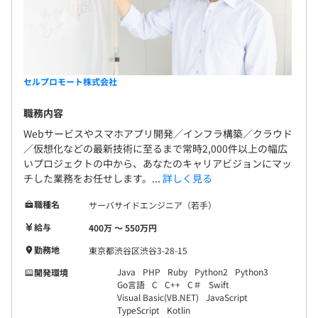
案件数が豊富でプライム案件も多く、挑
戦できる環境があると感じ入社。
入社後：年収620万円達成！フルスタックエンジニアを
目指し奮闘中
セルプロモート株式会社
使用言語：JavaScript ／TypeScript／React
職務内容
Webサービスやスマホアプリ開発／インフラ構築／クラウド
／仮想化などの最新技術に至るまで常時2,000件以上の幅広
年2回（6月と12月）、ご自身のスキルとお客様評価にて
いプロジェクトの中から、あなたのキャリアビジョンにマッ
評価を実施いたします。
チした業務をお任せします。...
詳しく見る
また、キャリアラダーを定めており、属人性の評価や不透
明性がない形をとっております。
職種名
サーバサイドエンジニア（若手）
給与
400万 〜 550万円
勤務地
東京都渋谷区渋谷3-28-15
現在、在籍しているエンジニアは約100名です。
Java
PHP
Ruby
Python2
Python3
開発環境
Go言語
C
C++
C＃
Swift
20代前半〜50代まで、幅広い層が経験値に見合った役割
Visual Basic(VB.NET)
JavaScript
を担ってそれぞれ活躍しています。
TypeScript
Kotlin