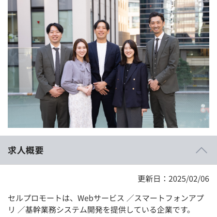
イベント・セミナー
paiza times
再チャレンジ結果一覧
リファレンス
インタビュー
note
就活成功ガイド
プラン
個人向けプラン
法人向けプラン
学校向けプラン
求人概要
契約内容・クーポン
更新日：2025/02/06
セルプロモートは、Webサービス ／スマートフォンアプ
リ ／基幹業務システム開発を提供している企業です。