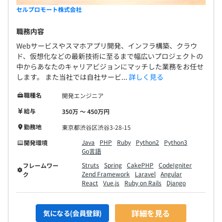
セルプロモート株式会社
職務内容
Webサービスやスマホアプリ開発、インフラ構築、クラウ
ド、仮想化などの最新技術に至るまで幅広いプロジェクトの
中からあなたのキャリアビジョンにマッチした業務をお任せ
します。 また当社では自社サービ...
詳しく見る
職種名
開発エンジニア
給与
350万 〜 450万円
勤務地
東京都渋谷区渋谷3-28-15
Java
PHP
Ruby
Python2
Python3
開発環境
Go言語
Struts
Spring
CakePHP
CodeIgniter
フレームワー
Zend Framework
Laravel
Angular
ク
React
Vue.js
Ruby on Rails
Django
詳細を見る
気になる(会員登録)