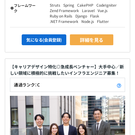
コア世代は、30代前半の若手層です。
Struts
Spring
CakePHP
CodeIgniter
フレームワー
Zend Framework
Laravel
Vue.js
ク
Ruby on Rails
Django
Flask
.NET Framework
Node.js
Flutter
案件については1人での対応いただくこともありますが、
2～20名の規模でのチームで対応いただくことも多いで
詳細を見る
気になる(会員登録)
す。
またアサインに関しては面談もおこない、できる限りご希
望に添えるようにしています。
【キャリアデザイン特化◎急成長ベンチャー】大手中心／新
しい領域に積極的に挑戦したいインフラエンジニア募集！
通過ランク：C