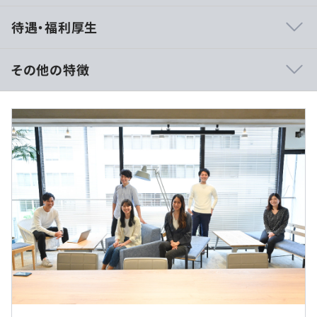
◆当社では、エンジニアの提案で受注するプロジェクトが
待遇・福利厚生
決まります。エンジニアがチャレンジしたい技術、開発に
必要な人員、納期、見積金額など、エンジニアの希望を営
業が拾いあげて手がけるプロジェクトを決めています。エ
その他の特徴
ンジニアの希望の要望や意見を積極的に取り入れる社風で
すので、自分で仕事をどんどん面白くしていくことができ
ます。「VR技術を使用したゲームアプリを開発したい」
（※
想定年収
は年収提示額を保証するものではありません）
「最近勉強しているRuby on Railsを使った開発がやって
みたい」というエンジニアの希望からすぐにプロジェクト
が決まるなど、エンジニア発信で新しい領域を積極的に広
10：00〜19：00（休憩60分）
げています。
※プロジェクトによって多少前後することがあります
休憩時間：休憩60分
◆エンジニアがより開発を楽しみ、よりよいものをつくる
平均残業時間：平均10時間／月
ことができる環境づくりをこれからどんどん推進していき
たいと考えています。
クライアント先での開発から自社内開発のウエイトを増や
し、さらにひとりひとりが自分が集中できる場所で仕事が
◎年間休日125日◎
できるリモート業務へと、エンジニアのパフォーマンスを
・完全週休二日制(土・日)