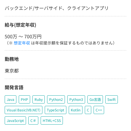
バックエンド/サーバサイド、クライアントアプリ
給与(想定年収)
500万 〜 700万円
（※
想定年収
は年収提示額を保証するものではありません）
勤務地
東京都
開発言語
Java
PHP
Ruby
Python2
Python3
Go言語
Swift
Visual Basic(VB.NET)
TypeScript
Kotlin
C
C++
JavaScript
C＃
HTML+CSS