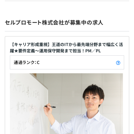
っていくことが可能です。 ・実例：前職年収350万
6カ月（待遇や給与の差異はありません）
円→入社4年後年収600万円 ⼊社からほと
んど変化がない業務内容が⻑年続き、スキルアップ
セルプロモート株式会社が募集中の求人
ができないことに不安を感じていた。 セ
ルプロモートの案件の豊富さ、担当領域の広さを魅
【キャッチアップ事例】
⼒に感じ⼊社。 ◎踏み台コース 当社でスキルを磨
①33歳／男性／入社3年目
きつつ、希望の転職先を探していくキャリアです。
【キャリア形成重視】王道のITから最先端分野まで幅広く活
前職：システム会社 業務系システム開発
躍★要件定義～運用保守開発まで担当！PM／PL
希望の転職先が見つかった際にはセルプロモート
前職年収：350万円
が転籍交渉もさせていただきます。 ・実例：某大
通過ランク：C
当社入社理由：入社からほとんど変化がない業務内容が
手自社サービス企業へ転職成功！ SESと
長年続き、スキルアップができないことに不安を感じてい
して2つのPJに計4年参画のちに転職。 ◎脱サラコー
た。
ス 将来的に独立し、フリーランスや経営者として
当社の案件の豊富さ、担当領域の広さに
自分らしく働いていくことを目指すキャリアです。
魅力を感じ入社。
独立後も案件の紹介などを優先的に行い、安心し
入社後：年収600万円達成！大手通信企業でさらにスキ
て働けるようサポートします。 ・実例：入社当初
ルアップ中！
よりフリーランスになることを前提に入社。
使用言語：C#
入社時は要件定義〜テストまでの経験あ
り。 一方でPLとしての実務経験が不足し
②31歳／女性／入社1年目
ていたため、組織でのみ実務実績を積める