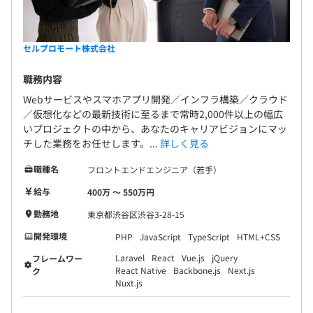
セルプロモート株式会社
職務内容
Webサービスやスマホアプリ開発／インフラ構築／クラウド
／仮想化などの最新技術に至るまで常時2,000件以上の幅広
いプロジェクトの中から、あなたのキャリアビジョンにマッ
チした業務をお任せします。...
詳しく見る
職種名
フロントエンドエンジニア（若手）
給与
400万 〜 550万円
勤務地
東京都渋谷区渋谷3-28-15
開発環境
PHP
JavaScript
TypeScript
HTML+CSS
Laravel
React
Vue.js
jQuery
フレームワー
React Native
Backbone.js
Next.js
ク
Nuxt.js