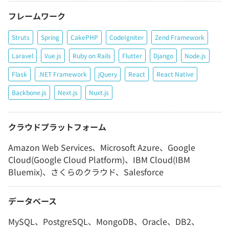
フレームワーク
Struts
Spring
CakePHP
CodeIgniter
Zend Framework
Laravel
Vue.js
Ruby on Rails
Flutter
Django
Node.js
Flask
.NET Framework
jQuery
React
React Native
Backbone.js
Next.js
Nuxt.js
クラウドプラットフォーム
Amazon Web Services、Microsoft Azure、Google
Cloud(Google Cloud Platform)、IBM Cloud(IBM
Bluemix)、さくらのクラウド、Salesforce
データベース
MySQL、PostgreSQL、MongoDB、Oracle、DB2、