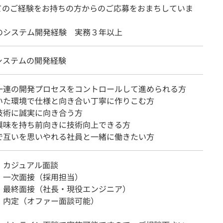
てのご経験をお持ちの方からのご応募をおまちしていま
のシステム開発経験 実務３年以上
システムの開発経験
一連の開発プロセスをコントロールして進められる方
いた環境で仕様と向き合い丁寧に作りこむ方
技術に誠実に向き合う方
興味を持ち前向きに技術向上できる方
で互いを思いやれる社員と一緒に働きたい方
1：カジュアル面談
P2：一次面接（採用担当）
3：最終面接（社長・現役エンジニア）
4：内定（オファー面談可能）