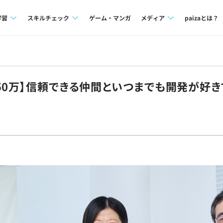
学習
スキルチェック
ゲーム・マンガ
メディア
paizaとは？
講座一覧
プログラミング言語
Tech Team Journal
問題集
SQL
paiza times
50万】信頼できる仲間といつまでも開発が好き
4択課題
評価結果一覧
note
ント
ナレッジ
再チャレンジ結果一覧
ミナー
リファレンス
プラン
ド
個人向けプラン
法人向けプラン
学校向けプラン