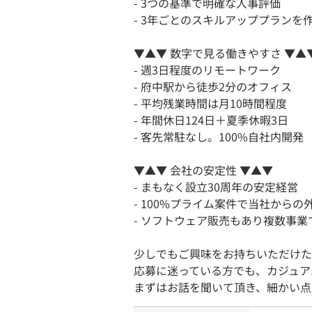
- 3つの基準で明確な人事評価
- 3年ごとのスキルアッププラン
▼▲▼ 数字で見る働きやすさ ▼▲
- 週3日程度のリモートワーク
- 府中駅から徒歩2分のオフィス
- 平均残業時間は月10時間程度
- 年間休日124日＋夏季休暇3日
- 客先常駐なし。100%自社内開発
▼▲▼ 会社の安定性 ▼▲▼
- まもなく設立30周年の安定経営
- 100%プライム案件で当社からの
- ソフトウェア販売もあり複数事
少しでもご興味をお持ちいただけた
応募に迷っている方でも、カジュア
まずはお話を聞いて頂き、細かい点