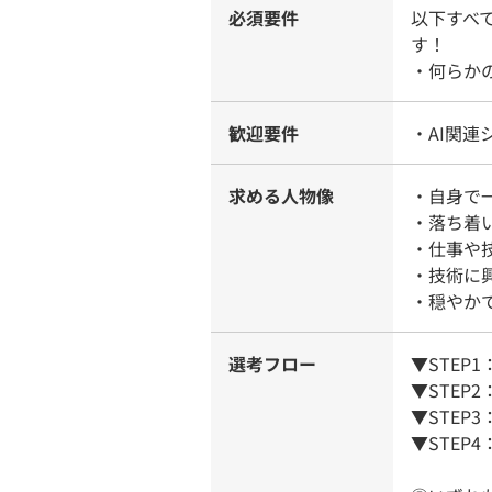
必須要件
以下すべ
す！
・何らか
歓迎要件
・AI関連
求める人物像
・自身で
・落ち着
・仕事や
・技術に
・穏やか
選考フロー
▼STEP
▼STE
▼STEP
▼STEP