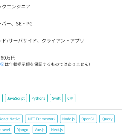
ックエンジニア
バー、SE・PG
ンド/サーバサイド、クライアントアプリ
760万円
収
は年収提示額を保証するものではありません）
P
JavaScript
Python3
Swift
C＃
React Native
.NET Framework
Node.js
OpenGL
jQuery
aravel
Django
Vue.js
Next.js