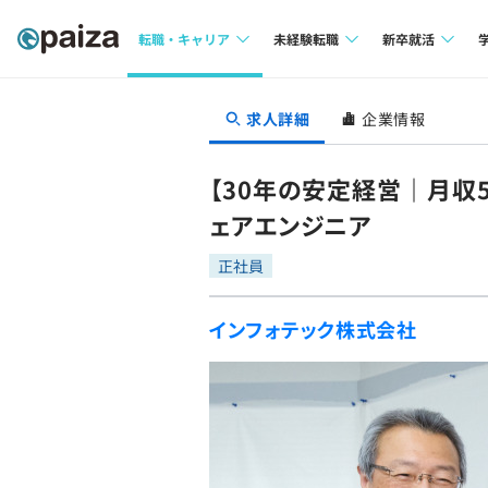
転職・キャリア
未経験転職
新卒就活
求人検索
求人検索
求人検索
求人詳細
企業情報
本選考
インタビュー
インタビュー
インターン
【30年の安定経営｜月収
転職成功ガイド
転職成功ガイド
ェアエンジニア
新卒エージェ
転職エージェント
正社員
イベント・セ
インフォテック株式会社
インタビュー
就活成功ガイ