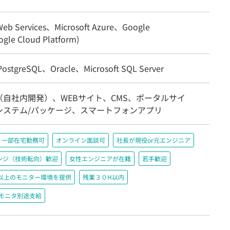
eb Services、Microsoft Azure、Google
gle Cloud Platform)
stgreSQL、Oracle、Microsoft SQL Server
（自社内開発）、WEBサイト、CMS、ポータルサイ
システム/パッケージ、スマートフォンアプリ
一部在宅勤務可
オンライン面談可
社長が現役or元エンジニア
ンジ（技術転向）歓迎
女性エンジニアが在籍
若手歓迎
200以上のモニター環境を提供
残業３０H以内
＋モニタ別途支給