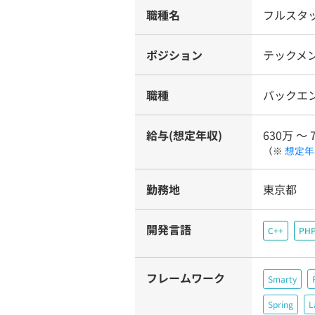
職種名
フルスタ
ポジション
テックメン
職種
バックエ
給与(想定年収)
630万 〜 
（※
想定年
勤務地
東京都
開発言語
C++
PH
フレームワーク
Smarty
Spring
L