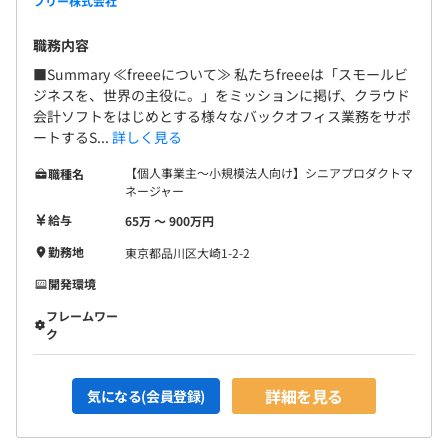
フリー株式会社
られます。
職務内容
◆ユーザーにとって本質的に価値があると自信をもって言
■Summary ≪freeeについて≫ 私たちfreeeは「スモールビ
えることをする。
ジネスを、世界の主役に。」をミッションに掲げ、クラウド
会計ソフトをはじめとする様々なバックオフィス業務をサポ
◆まず、手を動かしアウトプットする。進めながら考え
ートするS...
詳しく見る
る。
◆高い目標を持つ。達成するためにチームでベストをつく
【個人事業主〜小規模法人向け】シニアプロダクトマ
職種名
す。
ネージャー
◆なんでもHackする。みんなが楽しく生産性をあげられ
給与
65万 〜 900万円
るように。
勤務地
東京都品川区大崎1-2-2
開発環境
フレームワー
ク
◆社員数
・1,299名（※2023年6月末時点、連結会社の総数）
◆エンジニア内のチーム構成
詳細を見る
気になる(会員登録)
・アプリケーションエンジニア（クラウド会計ソフト
freee / 人事労務freee / 会社設立freee などの開発）