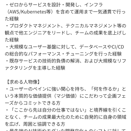
・ゼロからサービスを設計・開発し、インフラ
（AWS/Kubernetes等）を含めて運用まで一気通貫で行っ
た経験
・プロダクトマネジメント、テクニカルマネジメント等の
観点で他エンジニアをリードし、チームの成果を底上げし
た経験
・大規模なユーザー基盤に対して、データベースやCI/CD
の総合的なパフォーマンス・チューニングを行った経験
・既存サービスの技術的負債の解消、および大規模なリフ
ァクタリングを主導した経験
【求める人物像】
・ユーザーのペインに強い関心を持ち、「何を作るか」と
いう本質的な価値提供（マジ価値）にこだわって企画フェ
ーズからコミットできる方
・「ここから先は自分の仕事ではない」と境界線を引くこ
となく、チームの成果最大化のために自発的に自身の領域
を広げ、周囲と協調できる方
・最先端のAI技術やモダンな開発文化へのシフトに対して