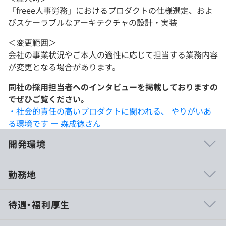
「freee人事労務」におけるプロダクトの仕様選定、およ
びスケーラブルなアーキテクチャの設計・実装
＜変更範囲＞
会社の事業状況やご本人の適性に応じて担当する業務内容
が変更となる場合があります。
同社の採用担当者へのインタビューを掲載しておりますの
でぜひご覧ください。
・社会的責任の高いプロダクトに関われる、 やりがいあ
る環境です ー 森成徳さん
開発環境
勤務地
■1.新プロダクトへの技術選定からの参画×高速な開発サ
待遇・福利厚生
イクル
freeeはプラットフォーム化を目指し、毎年新サービスを