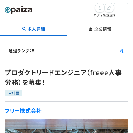
ログイン
新規登録
求人詳細
企業情報
転職・キャリア
未経験転職
求人検索
通過ランク：B
新卒就活
求人検索
インタビュー
プロダクトリードエンジニア（freee人事
学習
求人検索
インタビュー
転職成功ガイド
労務）を募集！
本選考
スキルチェック
講座一覧
転職成功ガイド
転職エージェント
正社員
ゲーム・マンガ
インターン
プログラミング言語
問題集
フリー株式会社
メディア
SQL
4択課題
新卒エージェント
paizaとは？
Tech Team Journal
評価結果一覧
ナレッジ