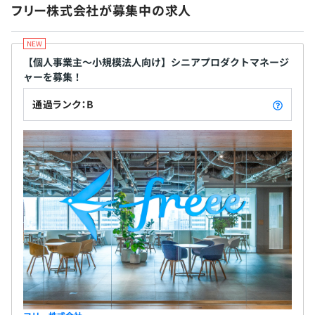
フリー株式会社が募集中の求人
プロジェクトごとに選択、オブジェクト指向、アジャイ
ル、スクラム、ペアプロ
3ヶ月
【個人事業主〜小規模法人向け】シニアプロダクトマネージ
ャーを募集！
通過ランク：B
Apache Spark
freeeの価値基準に則ってチームで成果を出すことが求め