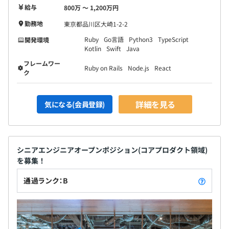
給与
800万 〜 1,200万円
勤務地
東京都品川区大崎1-2-2
Ruby
Go言語
Python3
TypeScript
開発環境
Kotlin
Swift
Java
フレームワー
Ruby on Rails
Node.js
React
ク
詳細を見る
気になる(会員登録)
シニアエンジニアオープンポジション(コアプロダクト領域)
を募集！
通過ランク：B