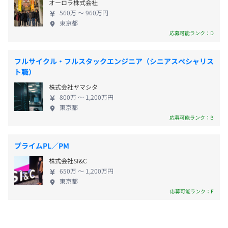
トと同期するだけで、テキスト解析により、自動で会計帳
オーロラ株式会社
こし、業界トッププレイヤーとしてより強固なプラ
・交通費手当
簿を作成します。
560万 〜 960万円
ットフォームを構築していきます。 ◆チーム、プロ
・住宅手当
東京都
3.経営状況をリアルタイムで把握するレポートや帳簿、申
ダクト、ビジネスモデルを高く評価されて成長中
応募可能ランク：D
・資格取得支援制度
請書関連を簡単に作成できます。
freeeは、グッドデザイン賞受賞、Infinity Ventures
・社内表彰制度
Summit での Launch Pad 優勝、総務省後援の
・本支給
フルサイクル・フルスタックエンジニア（シニアスペシャリス
「ASP・SaaS・クラウドアワード ベンチャー大
ト職）
賞」受賞などの受賞歴を持つとともに、シリコンバ
・技術書は会社で購入
株式会社ヤマシタ
レーの有力ベンチャーキャピタルやシンガポール政
・メンター制度あり
800万 〜 1,200万円
府系ファンドなど、グローバルな有力投資家より、チ
東京都
所定の評価制度に基づき年2回の昇給タイミングあり
・社内勉強会の開催
ーム、プロダクト、ビジネスモデルを高く評価され
応募可能ランク：B
・コードレビュー、ペアプログラミングの実施
ています。 グローバルなベンチャーキャピタルなど
から出資を受けながら、freeeは世界レベルのプロダ
プライムPL／PM
クト開発をめざします。スモールビジネスのバックオ
社会保険（健康保険、厚生年金、雇用保険、労災保険）
株式会社SI&C
フィス業務の自動化を目指して、一緒にイノベーシ
MacまたはLinuxマシン。マシンは各自好みのスペックで
650万 〜 1,200万円
ョンを起こし、世の中を変える仲間を歓迎します！
東京都
注文可能。
応募可能ランク：F
液晶ディスプレイも併せて支給いたします。
無期雇用