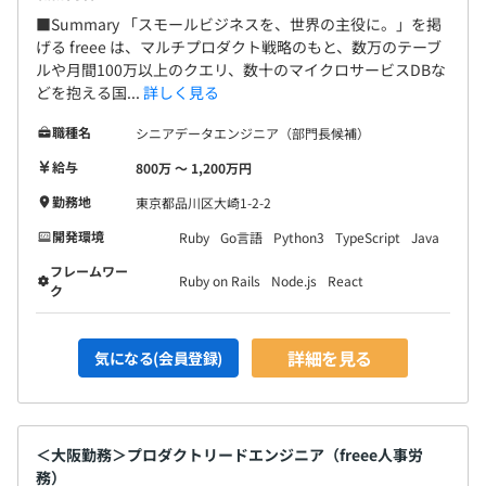
◆新しい自分に出会おう：常に、新しい技術や未習得の領
■Summary 「スモールビジネスを、世界の主役に。」を掲
域に挑戦しながら開発しています。得意な、経験ある分野
げる freee は、マルチプロダクト戦略のもと、数万のテーブ
ルや月間100万以上のクエリ、数十のマイクロサービスDBな
以外への挑戦も積極的にサポートします。
どを抱える国...
詳しく見る
◆オールラウンドになろう：少人数で世の中を変えるプロ
職種名
シニアデータエンジニア（部門長候補）
ダクトの開発を目指しており、エンジニアひとりひとりが
給与
800万 〜 1,200万円
プロダクトのプロデューサーとして、担当するテーマ内の
開発を、企画、設計、実装、テスト、メンテナンスまで一
勤務地
東京都品川区大崎1-2-2
貫して担当します。
開発環境
Ruby
Go言語
Python3
TypeScript
Java
フレームワー
Ruby on Rails
Node.js
React
ク
詳細を見る
気になる(会員登録)
＜大阪勤務＞プロダクトリードエンジニア（freee人事労
務）