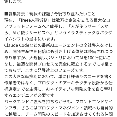
集します。
■募集背景：現状の課題 / 今後取り組みたいこと
現在、「freee人事労務」は数万の企業を支える巨大なコ
アプラットフォームへと成長し、「人が使うサービスか
ら、AIが使うサービスへ」というドラスティックなパラダ
イムシフトの最中にいます。
Claude Codeなどの最新AIエージェントの全社導入をはじ
め、開発生産性を何倍にも引き上げる体制は整備されつつ
ありますが、大規模リポジトリにおいてAIを100%使いこ
なし、最適な開発プロセスを完全に確立するまでには至っ
ておらず、まさに発展途上のフェーズです。
この大きな転換期において、単に仕様通りのコードを書く
作業者ではなく、プロダクトのアーキテクチャ設計から仕
様選定までを主導し、AIネイティブな開発文化を自ら牽引
するエンジニアが必要です。
バックエンドに強みを持ちながらも、フロントエンドやイ
ンフラ、さらにはプロダクトマネジメント領域へも自発的
に越境し、チーム開発のスピードを加速させてくれる仲間