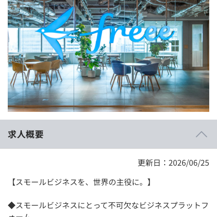
イベント・セミナー
paiza times
再チャレンジ結果一覧
リファレンス
インタビュー
note
就活成功ガイド
プラン
個人向けプラン
法人向けプラン
学校向けプラン
求人概要
契約内容・クーポン
更新日：2026/06/25
【スモールビジネスを、世界の主役に。】
◆スモールビジネスにとって不可欠なビジネスプラットフ
ォーム