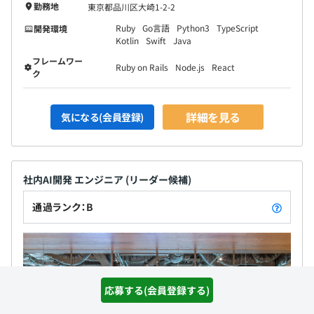
勤務地
東京都品川区大崎1-2-2
Ruby
Go言語
Python3
TypeScript
開発環境
Kotlin
Swift
Java
フレームワー
Ruby on Rails
Node.js
React
ク
詳細を見る
気になる(会員登録)
社内AI開発 エンジニア (リーダー候補)
通過ランク：B
応募する(会員登録する)