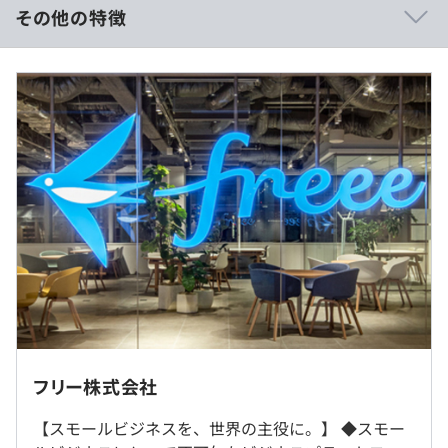
リリースしています。
その他の特徴
そのため、新サービスの開発に携わることも多く、最適な
技術の選定からプロダクトの立ち上げに挑戦していただく
想定年収：6,500,000円～10,000,000円（ご経験と能力等
ことも多くあります。
に応じて個別に決定いたします）
会計や人事といった複雑なドメインの中で堅牢さと高パフ
ォーマンスの両立が求められる中、毎日デプロイをおこな
（例1）年収650万円の場合
うなどの高速な開発サイクルを実現しています。
月給542,000円（基本給401,000円+みなし労働手当
141,000円）
■2.幅広い開発領域×新技術のキャッチアップ
基本的にUX・PMとエンジニアがプロジェクト単位チーム
（例2）年収1,000万円の場合
を組んで開発をおこないます。
月給834,000円（基本給617,000円+みなし労働手当
そのためフロントエンド、バックエンドはもちろん、イン
217,000円）
フラ構築までチャレンジできる環境です。
ほかにもサービス品質を維持し続けつつ、新しい技術に置
※休日および深夜労働の割増賃金は別途支給
き換えるチャレンジも常におこなっており、会社として新
※時間外労働の有無に関わらず月45時間相当分のみなし
しい技術を取り入れたり部門を超えた展開に積極的なのが
労働手当を支給します
フリー株式会社
freeeの開発の特徴です。
就業場所の変更範囲
【スモールビジネスを、世界の主役に。】 ◆スモー
＜雇入時＞
■3.仕事×家庭＝両立の実現