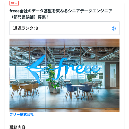
・モバイルエンジニア（iOS / Androidアプリの開発）
・インフラエンジニア（AWSの開発 / 運用・セキュリティ
freee全社のデータ基盤を束ねるシニアデータエンジニア
管理 など）
（部門長候補）募集！
・データエンジニア（機械学習を活用したエンジン開発
通過ランク：B
など）
プロダクト毎等で分かれた5〜10名規模のチームが多数あ
ります。
◆つくろう：プロダクトとビジネスを試行錯誤でつくって
フリー株式会社
いく醍醐味を分かちあい楽しんでいます。
職務内容