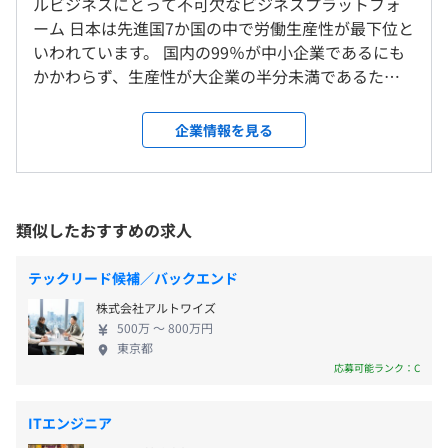
ルビジネスにとって不可欠なビジネスプラットフォ
東京拠点 品川区大崎1-2-2 アートヴィレッジ大崎セントラ
CEOやCTOなど経営陣をはじめ、男性マネジャーも多く育
ーム 日本は先進国7か国の中で労働生産性が最下位と
ルタワー21F
休を取得するなど、子育ても仕事も大切にする環境です。
（※
想定年収
は年収提示額を保証するものではありません）
いわれています。 国内の99％が中小企業であるにも
＜変更範囲＞
かかわらず、生産性が大企業の半分未満であるため
会社の事業状況やオフィスの移転等により勤務場所が変更
です。 freeeはこの中小企業の労働生産性を変えるた
となる可能性があります。
め、スモールビジネスの働き方を変えるプラットフ
企業情報を見る
専門型裁量労働制（一日みなし8時間勤務）
◆freee会計
ォームを構築します。 会計や人事労務をはじめとし
休憩時間：60
受動喫煙防止措置に関する事項
http://www.freee.co.jp/
たあらゆる業務の電子化・自動化はもちろん、政府
平均残業時間：無
屋内禁煙
や銀行とAPI連携しAIによる信用スコアリングの算出
◆freee人事労務
によるオファータイプの融資を実現、またオンライ
類似したおすすめの求人
http://www.freee.co.jp/payroll
ン上での新規取引先拡大や取引までシームレスに可
能にします。 プラットフォームだからこそ銀行より
・完全週休2日制
テックリード候補／バックエンド
◆freee会社設立
【東京拠点】：JR「大崎駅」より徒歩3分・JR「五反田
も豊富な企業のリアルタイムな経営状況や企業間ネ
・国民の祝日
https://www.freee.co.jp/launch/
駅」より徒歩9分
株式会社アルトワイズ
ットワーク情報、そしてfreeeを運用することによっ
・年末年始休暇
500万 〜 800万円
て実業務から生まれる学習データにより、さらに2,3
・年次有給休暇 / 特別有給休暇（慶弔など）
東京都
【freee の特徴】
歩先のサービスのリリースを実現します。 経理や労
応募可能ランク：C
・その他、育児休業・介護休業制度あり
1. 個人事業主・中小企業のためのプロダクトです。専門知
務に明るくなくても使いやすいUIUXによって使われ
識がなくても簡単に使えます。
る、そしてfreeeを使いつづけることで業務効率化か
2. 会計プロダクトは銀行・クレジットカードのアカウン
ITエンジニア
ら収益改善までを現実にするパラダイムシフトを起