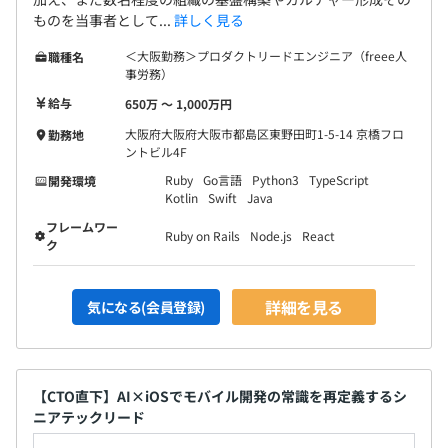
ものを当事者として...
詳しく見る
＜大阪勤務＞プロダクトリードエンジニア（freee人
職種名
事労務）
給与
650万 〜 1,000万円
大阪府大阪府大阪市都島区東野田町1-5-14 京橋フロ
勤務地
ントビル4F
Ruby
Go言語
Python3
TypeScript
開発環境
Kotlin
Swift
Java
フレームワー
Ruby on Rails
Node.js
React
ク
詳細を見る
気になる(会員登録)
【CTO直下】AI×iOSでモバイル開発の常識を再定義するシ
ニアテックリード