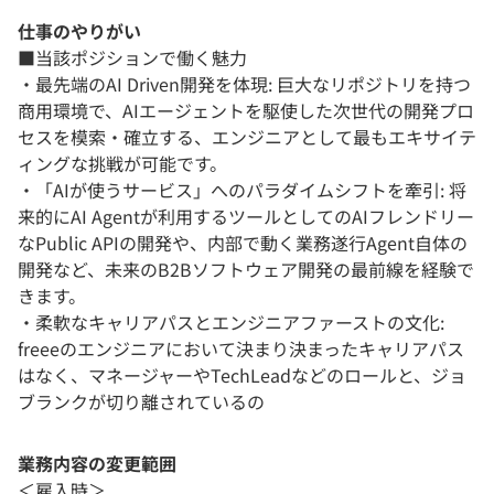
仕事のやりがい
■当該ポジションで働く魅力
・最先端のAI Driven開発を体現: 巨大なリポジトリを持つ
商用環境で、AIエージェントを駆使した次世代の開発プロ
セスを模索・確立する、エンジニアとして最もエキサイテ
ィングな挑戦が可能です。
・「AIが使うサービス」へのパラダイムシフトを牽引: 将
来的にAI Agentが利用するツールとしてのAIフレンドリー
なPublic APIの開発や、内部で動く業務遂行Agent自体の
開発など、未来のB2Bソフトウェア開発の最前線を経験で
きます。
・柔軟なキャリアパスとエンジニアファーストの文化:
freeeのエンジニアにおいて決まり決まったキャリアパス
はなく、マネージャーやTechLeadなどのロールと、ジョ
ブランクが切り離されているの
業務内容の変更範囲
＜雇入時＞