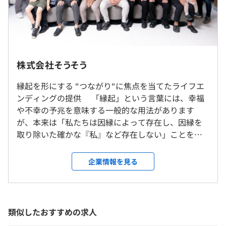
ートをおこない、新機能「デジタル逝去判定」をリリース
しました。
この機能は、SouSouがユーザーの逝去の可能性を自動で
フルフレックス（コアタイムなし）
検知し、生前に本人が登録した「管理者（判定者）」に最
・完全フルリモートワーク（全国どこからでも勤務可
標準労働時間：8時間/日
終確認を依頼することで、逝去の事実を確定できる画期的
能）： 実際に地方在住のメンバーも在籍しています。
株式会社そうそう
休憩時間：休憩時間：60分
な仕組みです。
・出社について： 希望する場合は出社いただくことも可
平均残業時間：月平均残業時間20時間以内
能です。オフィス出社時は王子駅から車送迎あり。
縁起を形にする “つながり“に焦点を当てたライフエ
デジタル逝去判定の導入により、逝去の検知漏れを防ぎ、
ンディングの提供 「縁起」という言葉には、幸福
逝去を起点とする「タイムカプセルレターの送信」や「エ
や不幸の予兆を意味する一般的な用法があります
就業場所の変更範囲
ンディングノートの公開」といった各種機能を確実にご利
が、本来は「私たちは因縁によって存在し、因縁を
＜雇入時＞
完全週休2日制(土・日)
用いただけるようになります。
取り除いた確かな『私』など存在しない」ことを意
本社、および自宅
年末年始休暇
今後は、葬儀会社や保険会社などの外部事業者とも連携を
味します。私たちは誰かとの縁・つながりによって形
＜変更範囲＞
祝日
強化し、逝去情報を自動的に共有できる仕組みの開発も進
作られた存在であり、一人では存在し得ません。
会社の定める場所
企業情報を見る
特別(慶弔)休暇
めてまいります。
私たちは、人と人との縁起をデジタルの力で形にす
ることで新しいライフエンディングの体験を提供
受動喫煙防止措置に関する事項
し、一人ひとりが「縁起」を大切にする未来を築い
屋内禁煙
ていきます。
類似したおすすめの求人
通勤手当(会社規定に基づき支給)
─────────────────── ▍事業内
残業手当