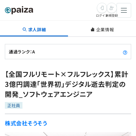
ログイン
新規登録
求人詳細
企業情報
転職・キャリア
未経験転職
求人検索
通過ランク：A
新卒就活
求人検索
インタビュー
【全国フルリモート×フルフレックス】累計
学習
求人検索
インタビュー
転職成功ガイド
3億円調達「世界初」デジタル逝去判定の
本選考
スキルチェック
講座一覧
開発_ソフトウェアエンジニア
転職成功ガイド
転職エージェント
ゲーム・マンガ
インターン
プログラミング言語
正社員
問題集
メディア
SQL
4択課題
株式会社そうそう
新卒エージェント
paizaとは？
Tech Team Journal
評価結果一覧
ナレッジ