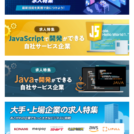
ーケティング・プロダクトの3チームに分かれていま
す。チーム同士の垣根は低く、普段から密に連携して
事業を推進しています。
─────────────────── ▍働き方
─────────────────── ・非常に
フラットな環境です。社内の風通しが良く、和気あい
あいとした雰囲気です。 ・全メンバーが裁量を持っ
て働いています。各チームに責任者がアサインされて
おり、いつでも相談できる環境が整っています。 ・
当社では基本的に働く時間や場所を指定しません。
出社は週に1日程度で、後は全て個人の裁量にお任せ
しています ・社員はみんな仲が良く、業務外の交流
（食事・飲み会やイベント等）も大切にしています
（もちろん完全任意参加です）