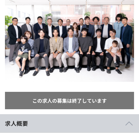
イベント・セミナー
paiza times
再チャレンジ結果一覧
リファレンス
インタビュー
note
就活成功ガイド
プラン
個人向けプラン
法人向けプラン
学校向けプラン
契約内容・クーポン
この求人の募集は終了しています
求人概要