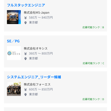
容 ─────────────────── 株式会
フルスタックエンジニア
社そうそうは、「縁起を形にする」というミッショ
・最寄り駅：日暮里・舎人ライナー「見沼代親水公園駅」
株式会社MS-Japan
ンのもと、ライフエンディング(終活・葬儀など)とい
から徒歩19分
Terraform、AWS CloudFormation
580万 〜 840万円
う未開拓領域に挑むスタートアップです。 運営する
東京都
※原則フルリモートです。
昇給査定：年1回(9月)
サービス『SouSou』は、以下の機能を通じて誰も
応募可能ランク：B
※出社いただく際は王子駅から車で送迎します。
が“自分の終わり”と向き合い、大切な人との“つなが
り”を再認識する社会を目指しています。 ・エンディ
SE／PG
ングノート -想いを残す- ・タイムカプセルレタ
無期雇用
株式会社オキシス
ー -想いを届ける- ・メモリアルページ -想い続け
360万 〜 800万円
る- ・デジタル逝去判定（デジタル上でユーザーの逝
東京都
去を自動検知する世界初の仕組み） まだ整備されて
応募可能ランク：C
・現在社員は約25名（副業・業務委託含む）、平均年齢
いない「終活のデジタルインフラ」を、私たちが創
試用期間：3ヶ月(給与・待遇の変更はありません)
30代前半の活気ある組織です。
っていきます。
システムエンジニア_リーダー候補
・メンバーの半数がエンジニアで構成されており、プロダ
─────────────────── ▍募集背
クトファーストな開発体制を構築しています。メガベンチ
株式会社フォーエス
景 ─────────────────── 2025年
ャーやスタートアップ出身の優秀なエンジニアが揃ってお
600万 〜 850万円
7月にライフエンディングプラットフォーム
東京都
り、技術的な議論も活発です。
『SouSou』が本格リリースされ、累計3億円の資金
応募可能ランク：D
・ビジネス・マーケ・プロダクトの垣根が低く、仕様検討
調達も完了。今後はユーザーを拡大するフェーズに
の段階からエンジニアが深くコミットできる環境です。
入っています。 SouSouでは当社独自の機能や仕組み