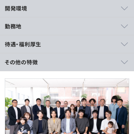
開発環境
勤務地
■人と人との「縁起」を形にするためのデジタルサービス
待遇・福利厚生
『SouSou』
いつか訪れる自身のエンディングに向けて、大切な人が困
らないように情報を整理できるエンディングノート。
その他の特徴
亡くなった後で、大切な人に向けて言葉を届けることがで
きるタイムカプセルレター。
■月給：約50万〜67万円（固定残業代を含む）
家族や友人との想い出を共有し、大切な人を追悼するメモ
■基本給：約41万～55万円
リアルページ。
■固定残業代：30時間分、約9万～12万円（超過分は別途
『SouSou』は、縁起をデジタルの力で形にすることで新
支給）
しいライフエンディングの体験を提供し、ひとりひとりが
「縁起」を大切にする未来を築いていきます。
《新機能リリース：デジタル逝去判定》
2025年7月3日、SouSouはバージョン1.1.1へのアップデ
（※
想定年収
は年収提示額を保証するものではありません）