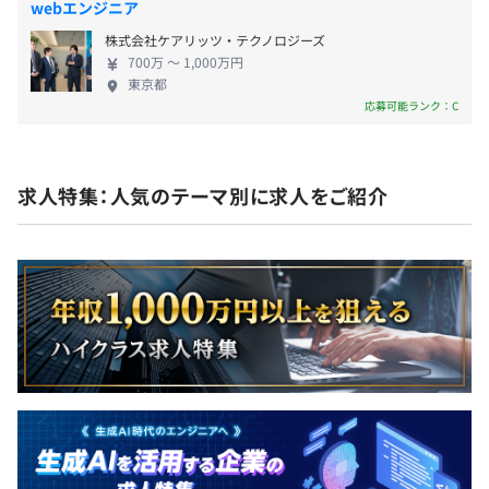
webエンジニア
の実装を実現しており、今後も更なる機能の拡充や
株式会社ケアリッツ・テクノロジーズ
パートナー企業との協業を推進していく予定です。
700万 〜 1,000万円
こうした当社の強みをしっかりと社会に訴求しユー
東京都
ザーを確実に獲得するため、「デジタル×終活」で
応募可能ランク：C
テクノロジーの介入が少ないエンディング領域の新
しい未来を一緒につくってくれる仲間を募集してい
ます。 ─────────────────── ▍
求人特集：人気のテーマ別に求人をご紹介
当社のメンバー・体制
─────────────────── ・現在社
員は約25名（副業・業務委託含む）おり、様々なバ
ックグラウンドを持つメンバーが活躍しています
（平均年齢30代前半） ・代表取締役が大学時代（慶
應義塾大学）の友人と共同創業している会社で、コ
アメンバーは全員早慶・東京一工卒です。 ・社員の
うち約半数はエンジニアで、Tech系スタートアップ
企業としては大規模な開発体制を構築しています。今
後も体制強化を行い、プロダクトのアップデートを
加速化する予定です。 ・当社は大きくビジネス・マ