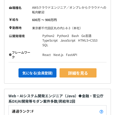
AWSクラウドエンジニア／オンプレからクラウドへの
職種名
転向歓迎
給与
600万 〜 900万円
勤務地
東京都千代田区丸の内1-8-3（本社）
Python2
Python3
Bash
Go言語
開発環境
TypeScript
JavaScript
HTML5+CSS3
SQL
フレームワー
React
Next.js
FastAPI
ク
詳細を見る
気になる(会員登録)
Web・AIシステム開発エンジニア（Java）◆金融・官公庁
系DX/AI開発等モダン案件多数/昇給年2回
通過ランク：F