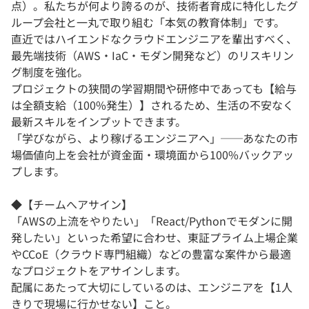
点）。私たちが何より誇るのが、技術者育成に特化したグ
ループ会社と一丸で取り組む「本気の教育体制」です。
直近ではハイエンドなクラウドエンジニアを輩出すべく、
最先端技術（AWS・IaC・モダン開発など）のリスキリン
グ制度を強化。
プロジェクトの狭間の学習期間や研修中であっても【給与
は全額支給（100%発生）】されるため、生活の不安なく
最新スキルをインプットできます。
「学びながら、より稼げるエンジニアへ」──あなたの市
場価値向上を会社が資金面・環境面から100%バックアッ
プします。
◆【チームへアサイン】
「AWSの上流をやりたい」「React/Pythonでモダンに開
発したい」といった希望に合わせ、東証プライム上場企業
やCCoE（クラウド専門組織）などの豊富な案件から最適
なプロジェクトをアサインします。
配属にあたって大切にしているのは、エンジニアを【1人
きりで現場に行かせない】こと。