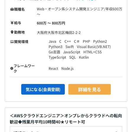
Web・オープン系システム開発エンジニア/年収600万
職種名
～
給与
600万 〜 800万円
勤務地
大阪府大阪市北区梅田2-2-2
Java
C
C++
C＃
PHP
Python2
開発環境
Python3
Swift
Visual Basic(VB.NET)
Go言語
JavaScript
HTML+CSS
TypeScript
SQL
Kotlin
フレームワー
React
Node.js
ク
詳細を見る
気になる(会員登録)
＜AWSクラウドエンジニア＞オンプレからクラウドへの転向
歓迎◆残業月平均10時間40★リモート可