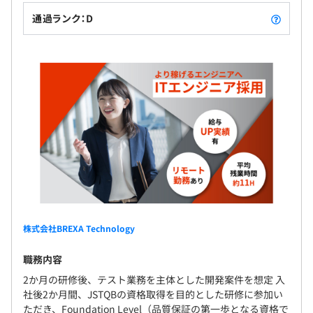
営時にユーザー行動等を分析し、
賞与：年2回（7月・12月）
そのサイト訪問者の特性を統合管理できるデータプラット
通過ランク：D
フォームの開発
■要素技術（要素業務知識）
社会保険（雇用・労災・健康・厚生年金）
TS、JS、Python、HTML5／CSS、Angular、AWS各種サ
ービス、メモリDB（特殊なメモリデータベース）
■身につくスキル
無期雇用
・品質改善提案スキル（品質不良からのスタートになった
ため）
・プロジェクトマネジメントスキル
・比較的モダンな開発スキル
3カ月（条件の変更無し）
株式会社BREXA Technology
職務内容
＜キャリア支援＞
2か月の研修後、テスト業務を主体とした開発案件を想定 入
・資格取得支援制度…受験費用負担、祝い金あり
社後2か月間、JSTQBの資格取得を目的とした研修に参加い
・キャリアアドバイザー制度
ただき、Foundation Level（品質保証の第一歩となる資格で