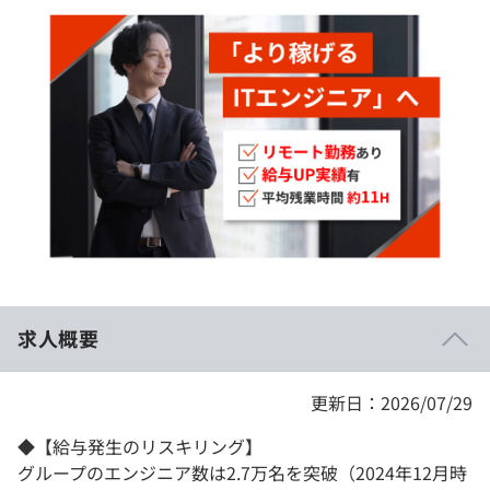
イベント・セミナー
paiza times
再チャレンジ結果一覧
リファレンス
インタビュー
note
就活成功ガイド
プラン
個人向けプラン
法人向けプラン
学校向けプラン
求人概要
契約内容・クーポン
更新日：2026/07/29
◆【給与発生のリスキリング】
グループのエンジニア数は2.7万名を突破（2024年12月時