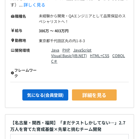
・eラーニング
す）...
詳しく見る
・TOEIC団体受験割引
未経験から開発・QAエンジニアとして品質保証のス
職種名
・オンライン英会話
ペシャリストへ！
給与
386万 〜 403万円
勤務地
東京都千代田区丸の内1-8-3
相談の上、ご希望のマシンを支給いたします。
Java
PHP
JavaScript
開発環境
Visual Basic(VB.NET)
HTML+CSS
COBOL
C＃
フレームワー
ク
オブジェクト指向、アジャイル、チケット駆動開発、コー
ディング規約あり
詳細を見る
気になる(会員登録)
【名古屋・関西・福岡】「まだテストしかしてない…」2.7
万人を育てた育成基盤×先輩と挑むチーム開発