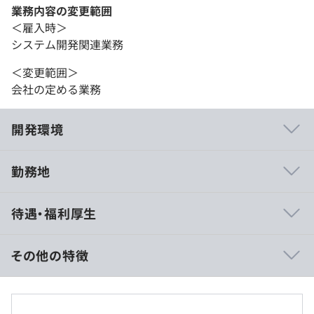
業務内容の変更範囲
＜雇入時＞
システム開発関連業務
＜変更範囲＞
会社の定める業務
開発環境
勤務地
◆IT社員の在籍数は業界トップクラス
待遇・福利厚生
グループ社員数29,363名（2024年12月末日時点）のう
ち、技術社員は27,000名以上の在籍を占めています！
セキュリティ・5G・人工知能・クラウド・ビックデータ
その他の特徴
など最先端の技術も導入しており、活躍のフィールドも幅
広いです。
月給393,320円～750,000円
成長率も業界トップクラス！会社とともに成長していくこ