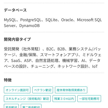
データベース
MySQL、PostgreSQL、SQLite、Oracle、Microsoft SQL
Server、DynamoDB
開発内容タイプ
受託開発（社外常駐）、B2C、B2B、業務システム/パッ
ケージ、金融/保険、スマートフォンアプリ、ミドルウェ
ア、SaaS、ASP、自然言語処理、機械学習、AI、データ
ベースの設計、チューニング、ネットワーク設計、IoT
特徴
オンライン面談可
ベテラン歓迎
産休育休取得実績あり
スキルチェンジ（技術転向）歓迎
残業３０H以内
一部在宅勤務可
若手歓迎
第二新卒歓迎