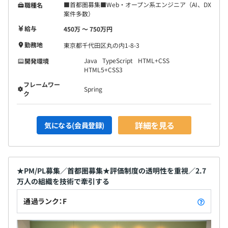
■首都圏募集■Web・オープン系エンジニア（AI、DX
職種名
案件多数）
給与
450万 〜 750万円
勤務地
東京都千代田区丸の内1-8-3
Java
TypeScript
HTML+CSS
開発環境
HTML5+CSS3
フレームワー
Spring
ク
詳細を見る
気になる(会員登録)
★PM/PL募集／首都圏募集★評価制度の透明性を重視／2.7
万人の組織を技術で牽引する
通過ランク：F