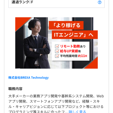
通過ランク：F
Docker、VMware vSphere、Kubernetes、Amazon
ECS、Amazon Elastic Kubernetes Service、Amazon
CloudWatch
Elasticsearch、pandas、Jupyter Notebook、NumPy
株式会社BREXA Technology
職務内容
大手メーカーの業務アプリ開発や基幹系システム開発、Web
◆年齢・経験年数に左右されない評価制度
アプリ開発、スマートフォンアプリ開発など、経験・スキ
「グレードアップ」と「累積経験値UP」の2軸で評価を行
ル・キャリアビジョンに応じて以下プロジェクト等における
うエンジニアファーストの評価制度となっています。グレ
プログラミング等スキルに合ったフ...
詳しく見る