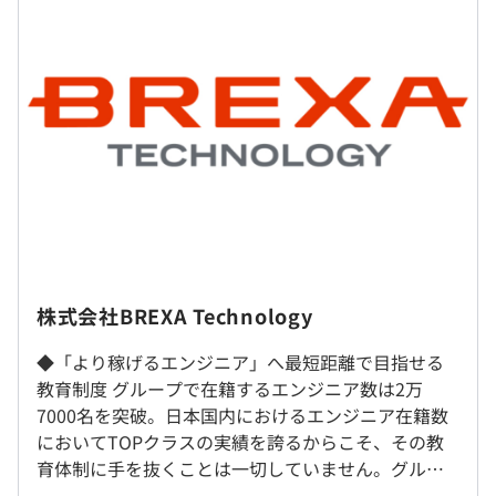
とができます。
得意領域は、基幹業務開発をコアとした高い品質と優れた
コストパフォーマンスです。
（※
想定年収
は年収提示額を保証するものではありません）
【事例1】
9：00～18：00
■概要
※配属先により異なります。
・大手通信キャリアの公式サイトや社内専用サイトなどで
※フレックスタイム制（コアタイムなし）
使用されているFAQ機能
休憩時間：休憩1時間
・直営店やコールセンター、家電量販などで導入されてい
平均残業時間：月平均残業10.67h
る接客支援システムをクラウドWeb化
クライアント先
株式会社BREXA Technology
※勤務地はご自宅からの通いやすさを考慮し決定いたしま
■要素技術（要素業務知識）
す。
◆「より稼げるエンジニア」へ最短距離で目指せる
・Python（フレームワーク：Flask）、AWS各種サービス
※エリアをまたぐような異動・転勤はございません。
教育制度 グループで在籍するエンジニア数は2万
【年間休日124日以上】
知識、HTML5、
★リモート可（全国どこからでも勤務可能）
7000名を突破。日本国内におけるエンジニア在籍数
・完全週休2日制（基本土日休み）
・既存の分散している機能の掌握、キャリアシステム情報
★現地採用可
においてTOPクラスの実績を誇るからこそ、その教
・祝日
システム側との折衝
育体制に手を抜くことは一切していません。グルー
・GW休暇
プ会社に技術者育成に特化した教育会社があり、グ