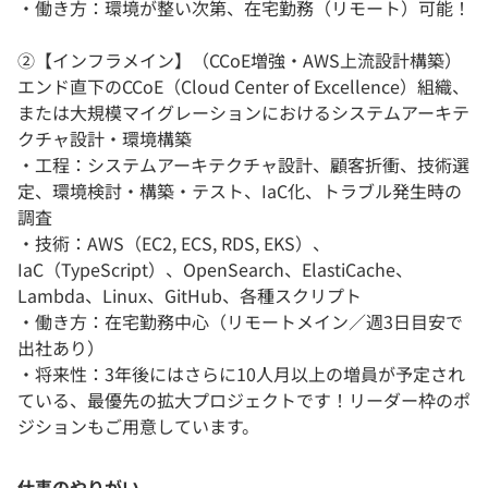
・働き方：環境が整い次第、在宅勤務（リモート）可能！
②【インフラメイン】（CCoE増強・AWS上流設計構築）
エンド直下のCCoE（Cloud Center of Excellence）組織、
または大規模マイグレーションにおけるシステムアーキテ
クチャ設計・環境構築
・工程：システムアーキテクチャ設計、顧客折衝、技術選
定、環境検討・構築・テスト、IaC化、トラブル発生時の
調査
・技術：AWS（EC2, ECS, RDS, EKS）、
IaC（TypeScript）、OpenSearch、ElastiCache、
Lambda、Linux、GitHub、各種スクリプト
・働き方：在宅勤務中心（リモートメイン／週3日目安で
出社あり）
・将来性：3年後にはさらに10人月以上の増員が予定され
ている、最優先の拡大プロジェクトです！リーダー枠のポ
ジションもご用意しています。
仕事のやりがい