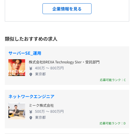
就業場所の変更範囲
・夏季休暇
■身につくスキル
ループ一丸でエンジニア教育に取り組んでおります。
＜雇入時＞
企業情報を見る
・年末年始休暇
・要件定義、機能定義など上流工程のスキル
直近では、ハイエンドなエンジニアを輩出するため
東京都千代田区丸の内
・有給休暇（初年度10日）★取得率80.0％
・プロジェクトマネジメント能力（複数プロジェクトのマ
の教育制度に取り組んでおり、「より稼げるエンジ
＜変更範囲＞
・慶弔休暇
ネジメントスキル／顧客折衝／ヒアリング／提案)
ニア」へのキャリアアップを支援しております。 ◆
会社の定める場所（テレワークを行う場所を含む）
・出産休暇
豊富な案件で多様なキャリアを選択できる 「この技
類似したおすすめの求人
・育児休暇
【事例2】
術を極めたい」「常に新しい知識を吸収し続けた
★女性の出産・育休取得率99.16％
受動喫煙防止措置に関する事項
■概要
い」「幅広い業界の現場を体験してみたい」エンジ
★男性の育休取得も推進！！
あり
サーバーSE_運用
大手通信キャリア行動予測アプリケーションの実証実験
ニアとしてスキルを極めるにあたって、人それぞれ
・介護休暇
屋内禁煙
株式会社BREXA Technology SIer・受託部門
想いがあるはず。当社では、業界トップクラスの大手
※配属先により異なります。
■要素技術（要素業務知識）
400万 〜 800万円
クライアントとのお付き合いから、豊富な案件であ
東京都
・開発：iOS（Swift)、PHP（サーバサイド）、AI、デー
なたの希望を叶えるお手伝いが可能です。また、自ら
応募可能ランク：C
タサイエンス
職務・職場を希望できる制度や、キャリアサポート
・インフラ：AWS（EC2、Lambda、S3、API Gateway、
勤務場所により異なる
制度など会社一丸であなたの希望を叶える仕組み・
・交通費全額支給
CloudFront、RDS、DynamoDB、Cognito)
東京本社：JR・東京メトロ各線「日本橋」より徒歩1分
ネットワークエンジニア
取り組みをおこなっております。 ◆腰を据えて安心
・残業代（1分単位で支給）
ミーク株式会社
して働ける環境 安定した経営基盤をもとに、各種手
・確定拠出年金制度
■身につくスキル
500万 〜 800万円
当や福利厚生、働きやすい環境づくりなどに積極的
・出張手当
東京都
・通常開発スキル（Swift、PHP）に加え、AI（機械学
に取り組んでいます。残業も月平均10.67hとオンオ
応募可能ランク：D
・家族手当（配偶者：月1万3000円、子1人につき6000円
習、データサイエンス）の経験、実績、知識の蓄積
フのメリハリを持って活躍できます。さらに、女性の
※18歳未満）
・大手キャリアのR&D部門と連携をしながらの最先端技術