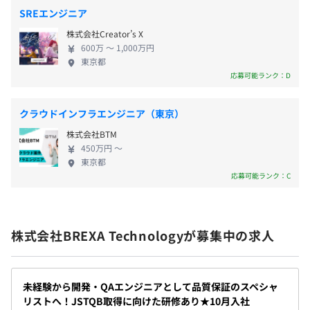
産休・育休取得率は99.2％で復帰するメンバーも多
・転居費用負担
の習得、技術調査能力の向上
SREエンジニア
数。男性の育休取得も進んでおります。
・赴任手当＊月5万円
株式会社Creator’s X
・借上げ寮あり（単身・家族）…初期費用、家賃一部会社
【事例3】
600万 〜 1,000万円
負担※入寮規定あり
■概要
東京都
応募可能ランク：D
・慶弔金制度
大手建設業向け、AIOCRを利用した契約書の分類分け実証
・育児短時間勤務制度・・・子どもが小学校に入学するま
実験
で延長可能
クラウドインフラエンジニア（東京）
■要素技術（要素業務知識）
株式会社BTM
＜キャリア支援＞
Python、マシンラーニング、データサイエンス
450万円 〜
・資格取得支援制度…受験費用負担、祝い金あり
東京都
応募可能ランク：C
・キャリアアドバイザー制度
■身につくスキル
・eラーニング
・ユーザー企業への提案スキル、実証実験に伴う折衝スキ
・TOEIC団体受験割引
ル（※いかにユーザーへ分かりやすく技術要素を説明）
・オンライン英会話
・AI、データサイエンススキル
株式会社BREXA Technologyが募集中の求人
【事例4】
■概要
未経験から開発・QAエンジニアとして品質保証のスペシャ
大手電機メーカーが独自開発しようとしている、サイト運
昇給：年2回（4月・10月）
リストへ！JSTQB取得に向けた研修あり★10月入社