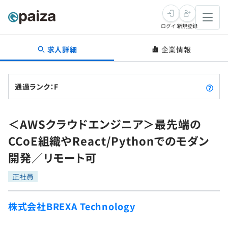
ログイン
新規登録
求人詳細
企業情報
転職・キャリア
未経験転職
求人検索
通過ランク：F
新卒就活
求人検索
インタビュー
＜AWSクラウドエンジニア＞最先端の
学習
求人検索
インタビュー
転職成功ガイド
CCoE組織やReact/Pythonでのモダン
本選考
スキルチェック
講座一覧
開発／リモート可
転職成功ガイド
転職エージェント
ゲーム・マンガ
インターン
プログラミング言語
正社員
問題集
メディア
SQL
4択課題
株式会社BREXA Technology
新卒エージェント
paizaとは？
Tech Team Journal
評価結果一覧
ナレッジ