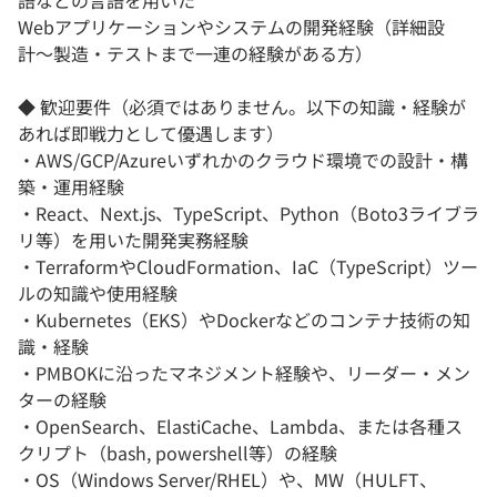
Webアプリケーションやシステムの開発経験（詳細設
計〜製造・テストまで一連の経験がある方）
◆ 歓迎要件（必須ではありません。以下の知識・経験が
あれば即戦力として優遇します）
・AWS/GCP/Azureいずれかのクラウド環境での設計・構
築・運用経験
・React、Next.js、TypeScript、Python（Boto3ライブラ
リ等）を用いた開発実務経験
・TerraformやCloudFormation、IaC（TypeScript）ツー
ルの知識や使用経験
・Kubernetes（EKS）やDockerなどのコンテナ技術の知
識・経験
・PMBOKに沿ったマネジメント経験や、リーダー・メン
ターの経験
・OpenSearch、ElastiCache、Lambda、または各種ス
クリプト（bash, powershell等）の経験
・OS（Windows Server/RHEL）や、MW（HULFT、