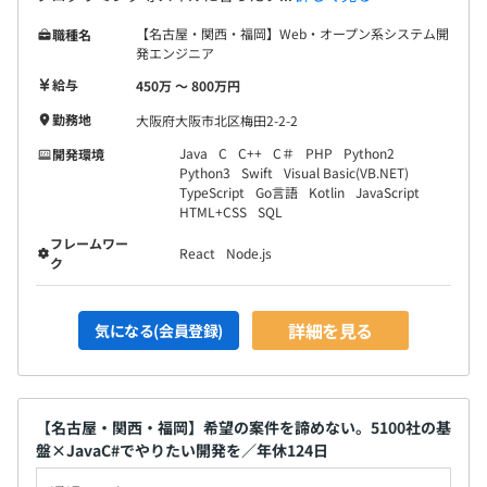
ードアップは「社内アカデミー制度の受講」「資格取得」
【名古屋・関西・福岡】Web・オープン系システム開
職種名
「累積経験値」によって、累積経験値UPは「客先報酬」
発エンジニア
「会社貢献」「業務工程UP」によって構成されていま
給与
450万 〜 800万円
す。プロジェクトにおける成果だけでなく、取り組み姿勢
や自発的な成長においても大いに評価対象としています。
勤務地
大阪府大阪市北区梅田2-2-2
また、本人の希望や特性を踏まえたキャリア形成のサポー
Java
C
C++
C＃
PHP
Python2
開発環境
トを行います。
Python3
Swift
Visual Basic(VB.NET)
TypeScript
Go言語
Kotlin
JavaScript
HTML+CSS
SQL
フレームワー
React
Node.js
ク
詳細を見る
気になる(会員登録)
【名古屋・関西・福岡】希望の案件を諦めない。5100社の基
盤×JavaC#でやりたい開発を／年休124日