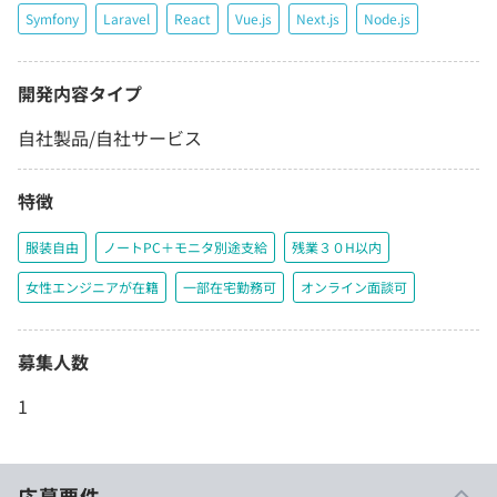
Symfony
Laravel
React
Vue.js
Next.js
Node.js
開発内容タイプ
自社製品/自社サービス
特徴
服装自由
ノートPC＋モニタ別途支給
残業３０H以内
女性エンジニアが在籍
一部在宅勤務可
オンライン面談可
募集人数
1
応募要件