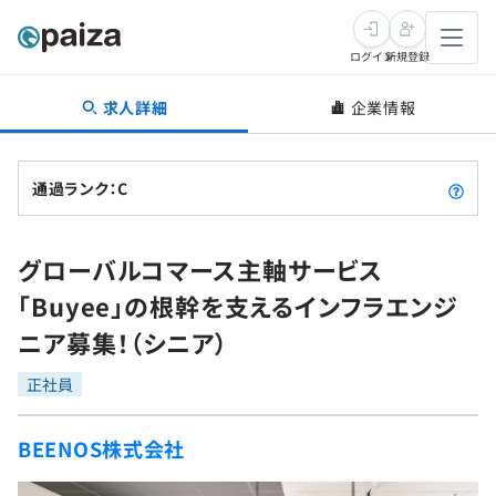
ログイン
新規登録
求人詳細
企業情報
転職・キャリア
未経験転職
求人検索
通過ランク：C
新卒就活
求人検索
インタビュー
グローバルコマース主軸サービス
学習
求人検索
インタビュー
転職成功ガイド
「Buyee」の根幹を支えるインフラエンジ
本選考
スキルチェック
講座一覧
ニア募集！（シニア）
転職成功ガイド
転職エージェント
ゲーム・マンガ
インターン
プログラミング言語
正社員
問題集
メディア
SQL
4択課題
BEENOS株式会社
新卒エージェント
paizaとは？
Tech Team Journal
評価結果一覧
ナレッジ