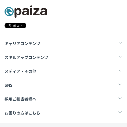
キャリアコンテンツ
転職・キャリア
未経験転職
新卒就活
スキルアップコンテンツ
学習
スキルチェック
マンガ・ゲーム
メディア・その他
Tech Team Journal
paiza times
note
SNS
X
Facebook
採用ご担当者様へ
採用・教育をお考えの企業様へ
中途求人掲載はこちら
お困りの方はこちら
paizaとは？
お問い合わせ・FAQ