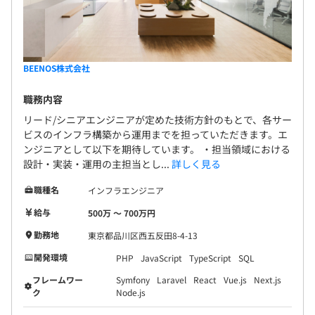
3カ月（待遇の変更はありません）
BEENOS株式会社
職務内容
リード/シニアエンジニアが定めた技術方針のもとで、各サー
ビスのインフラ構築から運用までを担っていただきます。エ
ンジニアとして以下を期待しています。 ・担当領域における
設計・実装・運用の主担当とし...
詳しく見る
職種名
インフラエンジニア
給与
500万 〜 700万円
勤務地
東京都品川区西五反田8-4-13
開発環境
PHP
JavaScript
TypeScript
SQL
フレームワー
Symfony
Laravel
React
Vue.js
Next.js
ク
Node.js