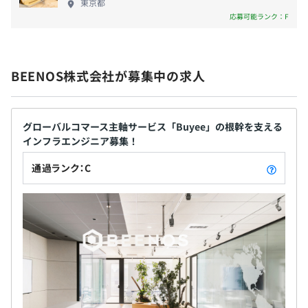
・通勤交通費支給（上限5万円）
東京都
応募可能ランク：F
・子ども手当支給制度（子1人につき10,000円／小学校卒
業まで）
BEENOS株式会社が募集中の求人
年2回（10月、4月）
※半期単位での評価／給与改定をおこなっています。当月
グローバルコマース主軸サービス「Buyee」の根幹を支える
から反映します。
インフラエンジニア募集！
通過ランク：C
社会保険完備（健康保険・厚生年金加入・雇用保険・労災
保険）
関東ITソフトウェア健康保険組合加入
無期雇用