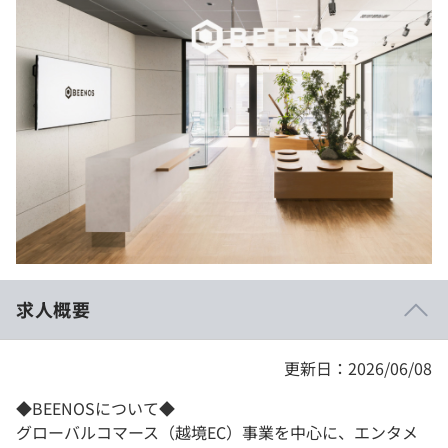
イベント・セミナー
paiza times
再チャレンジ結果一覧
リファレンス
インタビュー
note
就活成功ガイド
プラン
個人向けプラン
法人向けプラン
学校向けプラン
求人概要
契約内容・クーポン
更新日：2026/06/08
◆BEENOSについて◆
グローバルコマース（越境EC）事業を中心に、エンタメ