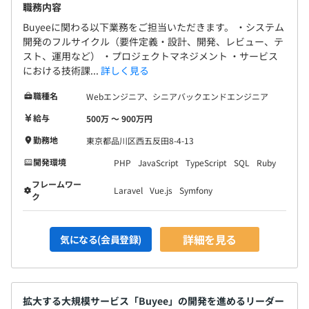
職務内容
Buyeeに関わる以下業務をご担当いただきます。 ・システム
開発のフルサイクル（要件定義・設計、開発、レビュー、テ
スト、運用など） ・プロジェクトマネジメント ・サービス
における技術課...
詳しく見る
職種名
Webエンジニア、シニアバックエンドエンジニア
給与
500万 〜 900万円
勤務地
東京都品川区西五反田8-4-13
開発環境
PHP
JavaScript
TypeScript
SQL
Ruby
フレームワー
Laravel
Vue.js
Symfony
ク
詳細を見る
気になる(会員登録)
拡大する大規模サービス「Buyee」の開発を進めるリーダー