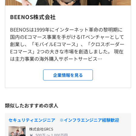
えて勤務した労働に対して支給する
東京本社もしくはその他会社が定める場所その他会社が定
める場所での勤務となります。
BEENOS株式会社
■その他：児童手当、交通費（上限5万円）支給あり
BEENOSは1999年にインターネット革命の黎明期に
就業場所の変更範囲
国内のEコマース事業を手がけるITベンチャーとして
＜雇入時＞
創業し、「モバイルEコマース」、「クロスボーダー
東京本社、および自宅
Eコマース」2つの大きな市場を創造しました。 現在
＜変更範囲＞
（※
想定年収
は年収提示額を保証するものではありません）
は主力事業の海外購入サポートサービス
会社の定める場所（テレワークを行う場所を含む）
『Buyee（バイイー）』を中心に事業規模は毎年拡
大しており、グローバル年間流通総額は1,000億円を
企業情報を見る
受動喫煙防止措置に関する事項
超え、業界No.1まで成長しています。
裁量労働制又は、フレックスタイム制（コアタイム 10：
・従業員に対する受動喫煙対策：あり
00～15：00）
対策内容：屋内原則禁煙（喫煙室あり）
・裁量労働制の場合
- 1日あたりのみなし労働時間：8時間30分
類似したおすすめの求人
・フレックスタイム制の場合
- 1日の標準労働時間：7時間30分
セキュリティエンジニア ※インフラエンジニア経験歓迎
【本社】
- 20時間のみなし残業代あり
JR線 五反田駅より徒歩5分
株式会社GRCS
時間外労働手当：清算期間における総労働時間の総枠を超
JR線 大崎駅より徒歩7分
500万 〜 1,000万円