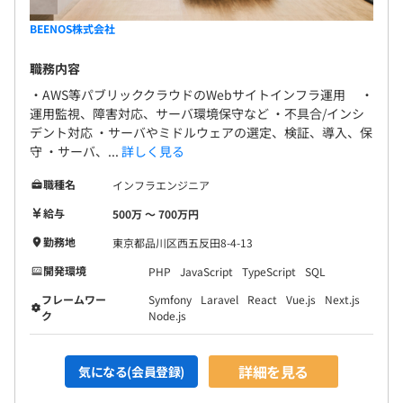
BEENOS株式会社
職務内容
・AWS等パブリッククラウドのWebサイトインフラ運用 ・
運用監視、障害対応、サーバ環境保守など ・不具合/インシ
デント対応 ・サーバやミドルウェアの選定、検証、導入、保
守 ・サーバ、...
詳しく見る
職種名
インフラエンジニア
給与
500万 〜 700万円
勤務地
東京都品川区西五反田8-4-13
開発環境
PHP
JavaScript
TypeScript
SQL
フレームワー
Symfony
Laravel
React
Vue.js
Next.js
ク
Node.js
詳細を見る
気になる(会員登録)