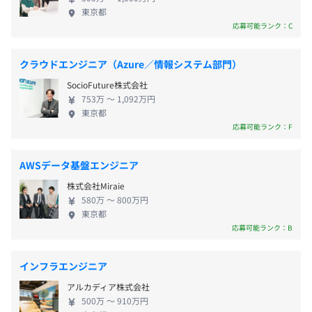
えて勤務した労働に対して支給する
東京都
池上線 大崎広小路駅より徒歩1分
応募可能ランク：C
休憩時間：60分（※昼食時間は業務の都合により各々の
自主性に任せています）
平均残業時間：平均20時間／月
クラウドエンジニア（Azure／情報システム部門）
SocioFuture株式会社
753万 〜 1,092万円
東京都
応募可能ランク：F
・土曜日、日曜日、国民の祝日、年末年始休暇、その他会
社の定める日
・年次有給休暇：入社月に応じて付与
AWSデータ基盤エンジニア
（ただし試用期間中は3日に限り使用可、付与日数が3日
株式会社Miraie
未満の場合は付与日数を上限とする）
580万 〜 800万円
・リフレッシュ休暇、誕生日休暇、慶弔休暇、永年勤続休
東京都
応募可能ランク：B
暇、Help休暇
など
インフラエンジニア
アルカディア株式会社
500万 〜 910万円