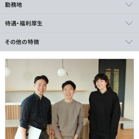
勤務地
相談の上、ご希望のマシンを支給いたします。
待遇・福利厚生
その他の特徴
■賃金形態：年俸制（12分割）
月給 58.8万円〜79.8万円以上
賃金の決定方法：当社規定により決定いたします。
・半期ごとの目標設定、振返りによる評価を行っていま
■専門裁量労働制又は、フレックスタイム制（コアタイム
す。
10：00～15：00）
・主な評価項目としては「能力」と「成果」です。そこに
・裁量労働制の場合
市場価値も検討しながら、役員を含め人事やマネジメント
- 1日あたりのみなし労働時間：8時間30分
層で評価会議を実施しています。
・フレックスタイム制の場合
- 1日の標準労働時間：7時間30分
- 20時間のみなし残業代あり
時間外労働手当：清算期間における総労働時間の総枠を超