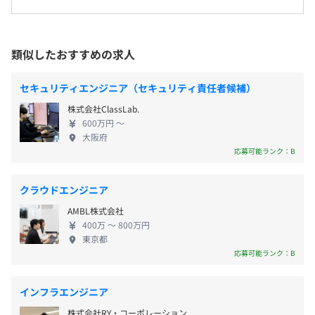
大阪オフィス、参画先顧客、および自宅
使い捨てをなくしたいのです。 IT人材不足という積
・医薬品会社/社内インフラ設計構築（AWS、GCP、
＜変更範囲＞
■年間休日120日
年の社会課題も解決しつつ、ITエンジニアが生涯現役
Linux、VMware、Python）
会社が定める事業所（リモートワーク含む）
■完全週休2日制（土・日）
で活躍を続けるのが業界のスタンダードになること
・製造業/クラウド基盤リプレース業務（Azure、
類似したおすすめの求人
■祝日休み
を本気で目指しています。 また、生涯現役を実現出
VMware、Linux）
■年末年始休暇（4日間）
受動喫煙防止措置に関する事項
来ている理由は、弊社がSIerでもSESでも自社開発で
・通信会社/アジャイル開発チームクラウド基盤自動化支
セキュリティエンジニア（セキュリティ責任者候補）
■GW休暇
従業員に対する受動喫煙対策：あり／なし
もなく「プレミアムSES」だからです。 -ボールドが
援（Python、Ansible、AWS、Docker）
株式会社ClassLab.
■夏季休暇（3日間）
対策内容：敷地内禁煙／敷地内禁煙（喫煙場所あり）／屋
プレミアムSESである理由(ここでは一部)- ■独自の
・流通業/NW仮想化設計構築（VMwareNSX、Cisco、
600万円 〜
■有給休暇
内禁煙／屋内原則禁煙（喫煙室あり）
人間力×技術力を教える研修制度「感動大学」200講
FortiGate、BIG-IP）
大阪府
■産前・産後休暇（取得実績あり）
座以上 全て会社負担のプロ講師で毎日開催！1日の参
・市役所/Oracleバージョンアップ業務（Oracle、
応募可能ランク：B
■育児休暇（取得実績あり）
加社員数90名 ■【昇給率98％】努力をすれば昇給
Windows、Linux、Azure、Vmware）
※有休とあわせて5日連続の休暇をとることも可能です。
可能！ 努力を【絶対評価】する「ABC制度」 ■元
クラウドエンジニア
大手IT企業取締役が毎月1 on 1でコーチング 「専任
＜最寄駅＞
AMBL株式会社
コーチ制度」 ■社員同士が技術を教え合い実践的に
JR環状線／大阪駅
400万 〜 800万円
学べる「技術勉強会」 講師が伴走 資格取得総数が
阪神電鉄本線／大阪梅田駅
★専任コーチによるサポート制度
東京都
■交通費全額支給
2,210個(826名中) ■どこでも受講可能,ラインナップ
地下鉄御堂筋線／梅田駅
年齢や経歴を問わず、社員一人ひとりに専任のコーチがつ
応募可能ランク：B
■転居補助（引越し業者・賃貸仲介業者提携）
3000講座以上「E-learning」 ■技術職のリーダー層
きます。
⇒仲介手数料60％OFFで利用可能
が新卒1年目限定で毎月開催「新卒定例会」 ■帰社率
＜転勤有無＞
◎毎月の個別相談
インフラエンジニア
■各種社会保険完備（雇用・労災・健康・厚生年金）
97% 毎月仲間と会える「BOLDay」 ■部活動・サー
無
◎半年ごとの目標設定とアクションプランの策定
株式会社RY・コーポレーション