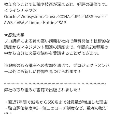
教え合うことで知識や技術が深まると、好評の研修です。
＜ラインナップ＞
Oracle／Websystem／Java／CCNA／JP1／MSServer／
AWS／VBA／Linux／Kotlin／SAP
★感動大学
プロ講師による質の高い講義を社内で無料開催！技術的な
講座からマネジメント関連の講座まで、年間約200種類の
中から自分に必要な講座を受講することができます。
※興味のある講座への参加を通じて、プロジェクトメンバ
ー以外にも新しい仲間を見つけられます！
～～～～～～～～～～～～～～～～～～～～～～～～～
弊社の取り組みが書籍で出版されました！
・直近7年間で82名から550名まで社員数が増加した理由
・独自評価制度/唯一無二のコーチ制度など、数々の取り