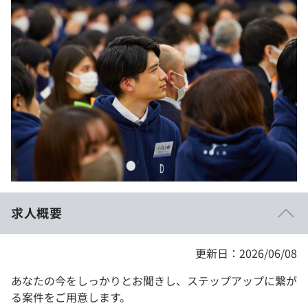
イベント・セミナー
paiza times
再チャレンジ結果一覧
リファレンス
インタビュー
note
就活成功ガイド
プラン
個人向けプラン
法人向けプラン
学校向けプラン
求人概要
契約内容・クーポン
更新日：2026/06/08
あなたの今をしっかりとお聞きし、ステップアップに繋が
る案件をご用意します。