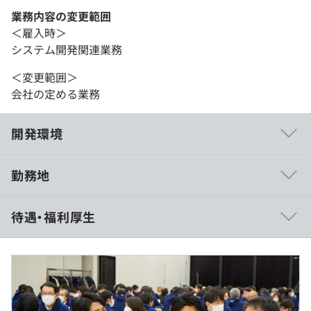
業務内容の変更範囲
＜雇入時＞
システム開発関連業務
＜変更範囲＞
会社の定める業務
開発環境
勤務地
【仕事の魅力】
待遇・福利厚生
・​弊社はなんと9​0％以上​のエンジニアが​オンプレ​の経験
のみ​から​！
クラウド（AWS​、Azure​）案件​が増えてきた昨今、資格取
得などから着実にステップアップできます。
・​商流の浅い案件で​エンドユーザーと​直接​折衝もあり、よ
■賃金形態：月給制
り上流へのスキルアップも可能​です​！
■賃金の決定方法：当社規定により決定いたします