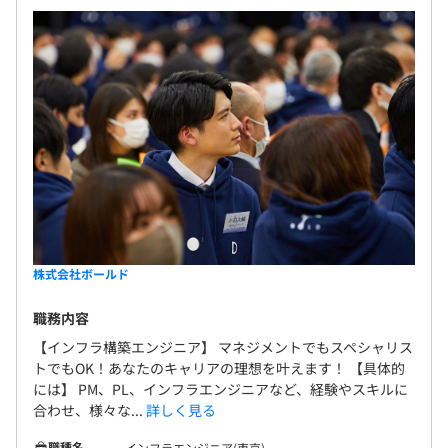
年2回（絶対評価。前期は評価対象社員のうち95%が昇
給）
客先常駐型となっております為、お客様先によります。
※S～Eの6段階でランク付けし、年に2回S評価を取得する
と、月給が32,000円UP
★賞与
Docker、Terraform、AWS CloudFormation、Ansible、
年2回（9月、3月）＋決算賞与 ※直近賞与も満額支給
OpenStack、Kubernetes、Zabbix、Nagios
各種社会保険完備
株式会社ボールド
職務内容
【インフラ構築エンジニア】 マネジメントでもスペシャリス
無期雇用
トでもOK！あなたのキャリアの理想を叶えます！ 【具体的
には】 PM、PL、インフラエンジニアなど、経験やスキルに
合わせ、様々な...
詳しく見る
★半年ごとに成果を評価し、給与を見直し
3ヵ月
職種名
インフラエンジニア(東京)