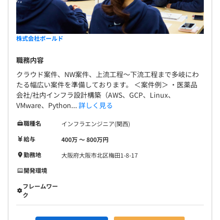
株式会社ボールド
職務内容
クラウド案件、NW案件、上流工程～下流工程まで多岐にわ
たる幅広い案件を準備しております。 ＜案件例＞ ・医薬品
会社/社内インフラ設計構築（AWS、GCP、Linux、
VMware、Python...
詳しく見る
職種名
インフラエンジニア(関西)
給与
400万 〜 800万円
勤務地
大阪府大阪市北区梅田1-8-17
開発環境
フレームワー
ク