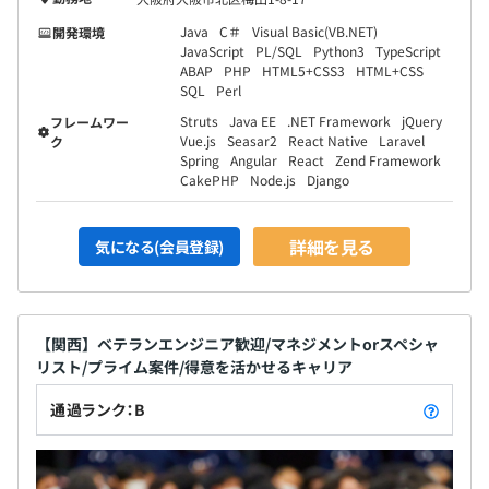
Java
C＃
Visual Basic(VB.NET)
開発環境
JavaScript
PL/SQL
Python3
TypeScript
ABAP
PHP
HTML5+CSS3
HTML+CSS
SQL
Perl
Struts
Java EE
.NET Framework
jQuery
フレームワー
Vue.js
Seasar2
React Native
Laravel
ク
Spring
Angular
React
Zend Framework
CakePHP
Node.js
Django
詳細を見る
気になる(会員登録)
【関西】ベテランエンジニア歓迎/マネジメントorスペシャ
リスト/プライム案件/得意を活かせるキャリア
通過ランク：B