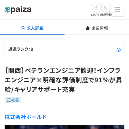
ログイン
新規登録
求人詳細
企業情報
転職・キャリア
未経験転職
求人検索
通過ランク：B
新卒就活
求人検索
インタビュー
【関西】ベテランエンジニア歓迎！インフラ
学習
求人検索
インタビュー
転職成功ガイド
エンジニア※明確な評価制度で91％が昇
本選考
スキルチェック
講座一覧
給/キャリアサポート充実
転職成功ガイド
転職エージェント
ゲーム・マンガ
インターン
プログラミング言語
正社員
問題集
メディア
SQL
4択課題
株式会社ボールド
新卒エージェント
paizaとは？
Tech Team Journal
評価結果一覧
ナレッジ