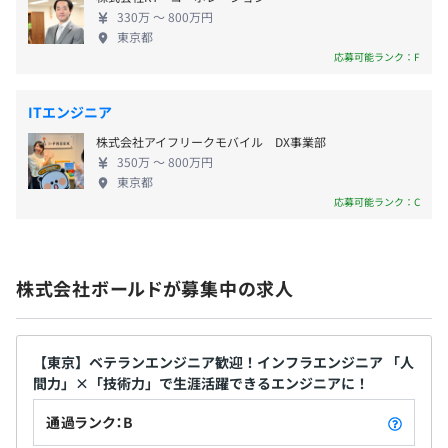
■時間外手当
クルが50個 など
転居を伴う転勤はありません。
◎スキルアップに必要なカリキュラムの相談
330万 〜 800万円
■リモートワーク（プロジェクトによる）
◎常駐先での仕事の進め方に関する相談
東京都
■部活動・サークル（30種類以上）
＜想定勤務地＞
◎その他、悩み相談
応募可能ランク：F
■資格補助報奨金制度
京都府、大阪府、兵庫県
など、希望に合わせたアドバイスを行います。
■WowTalk（チャットツール導入）
ITエンジニア
社内専用のチャットツールを使用可能。現場のチームメン
★技術勉強会
株式会社アイフリークモバイル DX事業部
バーはもちろん担当営業や人事とも気軽に連絡を取ること
社員同士で行う勉強会を、社内で毎月開催しています。
350万 〜 800万円
ができ、スピーディーな情報共有が可能です。
経験者の方なら、講師としての参加も大歓迎。
東京都
教え合うことで知識や技術が深まると、好評の研修です。
応募可能ランク：C
＜ラインナップ＞
Oracle／Websystem／Java／CCNA／JP1／MSServer／
★半年ごとに成果を評価し、給与を見直し
AWS／VBA／Linux
株式会社ボールドが募集中の求人
＜評価基準＞
◎目標の達成度
★感動大学
◎お客様満足度調査票
プロ講師による質の高い講義を社内で無料開催！技術的な
◎日々の勤怠
【東京】ベテランエンジニア歓迎！インフラエンジニア 「人
講座からマネジメント関連の講座まで、年間約200種類の
間力」×「技術力」で生涯活躍できるエンジニアに！
◎期中に行った感動Ship（企業理念に則った行動）
中から自分に必要な講座を受講することができます。
通過ランク：B
★昇給