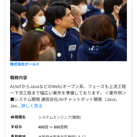
株式会社ボールド
職務内容
AI/IoTからJavaなどのWeb/オープン系、フェーズも上流工程
～下流工程まで幅広い案件を準備しております。 ＜案件例＞
■システム開発 通信会社/AIチャットボット開発（Java、
Jav...
詳しく見る
職種名
システムエンジニア(関西)
給与
400万 〜 800万円
勤務地
大阪府大阪市北区梅田1-8-17