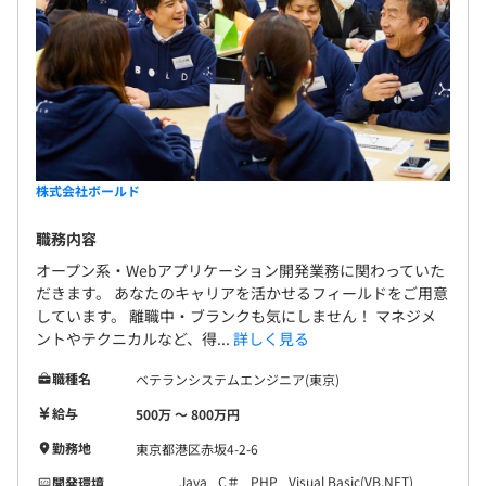
株式会社ボールド
職務内容
オープン系・Webアプリケーション開発業務に関わっていた
だきます。 あなたのキャリアを活かせるフィールドをご用意
しています。 離職中・ブランクも気にしません！ マネジメ
ントやテクニカルなど、得...
詳しく見る
職種名
ベテランシステムエンジニア(東京)
給与
500万 〜 800万円
勤務地
東京都港区赤坂4-2-6
Java
C＃
PHP
Visual Basic(VB.NET)
開発環境