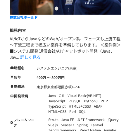
株式会社ボールド
職務内容
AI/IoTからJavaなどのWeb/オープン系、フェーズも上流工程
～下流工程まで幅広い案件を準備しております。 ＜案件例＞
■システム開発 通信会社/AIチャットボット開発（Java、
Jav...
詳しく見る
職種名
システムエンジニア(東京)
給与
400万 〜 800万円
勤務地
東京都東京都港区赤坂4-2-6
Java
C＃
Visual Basic(VB.NET)
開発環境
JavaScript
PL/SQL
Python3
PHP
TypeScript
HTML5+CSS3
ABAP
HTML+CSS
Perl
SQL
Struts
Java EE
.NET Framework
jQuery
フレームワー
Vue.js
Seasar2
Spring
Laravel
ク
Zend Framework
React Native
Angular