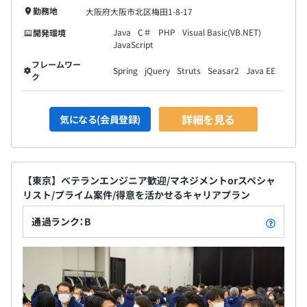
勤務地
大阪府大阪市北区梅田1-8-17
Java
C＃
PHP
Visual Basic(VB.NET)
開発環境
JavaScript
フレームワー
Spring
jQuery
Struts
Seasar2
Java EE
ク
詳細を見る
気になる(会員登録)
【東京】ベテランエンジニア歓迎/マネジメントorスペシャ
リスト/プライム案件/得意を活かせるキャリアプラン
通過ランク：B