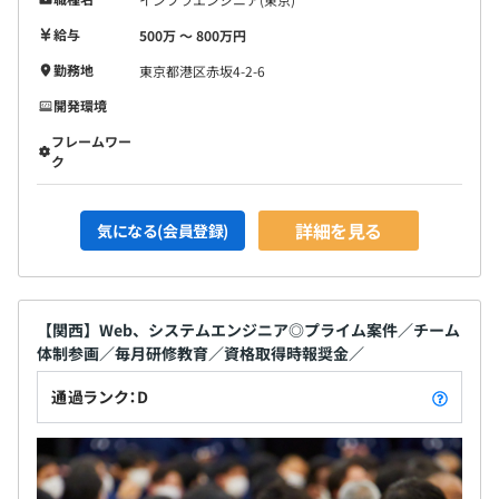
＜評価基準＞
◎目標の達成度
給与
500万 〜 800万円
◎お客様満足度調査票
勤務地
東京都港区赤坂4-2-6
◎日々の勤怠
◎期中に行った感動Ship（企業理念に則った行動）
開発環境
フレームワー
ク
約800名のエンジニアで構成されています。
詳細を見る
気になる(会員登録)
各プロジェクトごとに現場に入っていただきます。
【関西】Web、システムエンジニア◎プライム案件／チーム
5名
体制参画／毎月研修教育／資格取得時報奨金／
通過ランク：D