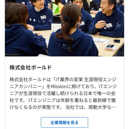
・今後もクラウド案件などの案件に集約し、市場価値の高
■月給：330,000円～540,000円(以下一律手当を含む)
いエンジニアへスキルアップできる環境作りをしていきま
基本給：298,900円～508,900円
す！
固定残業手当：31,100円～31,100円（固定残業時間20時
間0分/月）
それ以外でも、あなたの”なりたい姿”を叶えるための案件
※超過した時間外労働の残業手当は追加支給
を用意！志向やご希望をしっかりと認識合わせし、案件を
選定していきます！
★実績
①NW構築エンジニアとして入社・・・
（※
想定年収
は年収提示額を保証するものではありません）
株式会社ボールド
⇒NW設計構築エンジニアとして活躍！入社後CCNPを取
＜大阪支社＞
得、現在CCIE取得に向けて学習中！
株式会社ボールドは「IT業界の変革 生涯現役エンジ
大阪府大阪市北区梅田1-8-17 大阪第一生命ビル2F
②サーバー構築エンジニアとして入社・・・
ニアカンパニー」をMissionに掲げており、ITエンジ
客先常駐型の為、お客様先によります。
⇒メガバンクの基盤設計構築案件にて要件定義から経
ニアが生涯現役で活躍し続けられる日本で唯一の会
＜プロジェクト先＞
※残業時間は平均12時間／月
験。Azureの設計構築も対応可能に！
社です。 ITエンジニアは年齢を重ねると最前線で働
大阪府、京都府、兵庫県
休憩時間：休憩60分 ※勤務先に合わせます
けなくなるのが実態です。 当社では、感動大学など
平均残業時間：平均12時間／月
のあらゆる独自教育を駆使して、技術力と人間力を
就業場所の変更範囲
研鑽し続けることで65歳定年まで全エンジニアが第
企業情報を見る
＜雇入時＞
一線で活躍しています。この業界からITエンジニアの
＜案件例＞