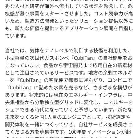
秀な人材と研究が海外へ流出している状況を懸念して、危
機感が募り事業をスタートさせました。コスト競争力が高
いため、製造方法開発といったソリューション提供以外に
も、新たな価値を提供するアプリケーション展開を目指し
ています。
当社では、気体をナノレベルで制御する技術を利用した、
小型軽量の次世代ガスボンベ『CubiTan』の自社開発をお
こなっています。食品から宇宙開発まで応用自在の新素材
として注目されているサービスです。地方の余剰エネルギ
ーを『CubiTan』の宅配便で都市に運んだり、コンビニで
『CubiTan』に詰めた水素を売るなど、さまざまな構想が
あります。将来的には現在のエネルギー・インフラは、中
央集権型から分散独立型グリッドに変化し、エネルギーを
シェアできる時代になっていくと予想しています。新たな
未来をつくる社内1人目のエンジニアとして、技術選定や
開発体制を一緒につくっていき、自社サービスを成長させ
てくださる方を募集中です。100年間イノベーションが起