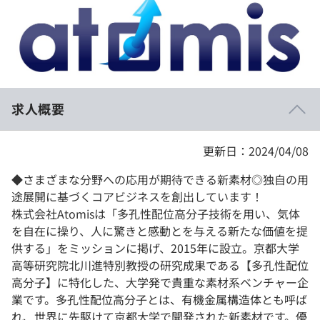
イベント・セミナー
paiza times
再チャレンジ結果一覧
リファレンス
インタビュー
note
就活成功ガイド
プラン
求人概要
個人向けプラン
更新日：2024/04/08
法人向けプラン
◆さまざまな分野への応用が期待できる新素材◎独自の用
学校向けプラン
途展開に基づくコアビジネスを創出しています！
株式会社Atomisは「多孔性配位高分子技術を用い、気体
契約内容・クーポン
を自在に操り、人に驚きと感動とを与える新たな価値を提
供する」をミッションに掲げ、2015年に設立。京都大学
高等研究院北川進特別教授の研究成果である【多孔性配位
高分子】に特化した、大学発で貴重な素材系ベンチャー企
業です。多孔性配位高分子とは、有機金属構造体とも呼ば
れ、世界に先駆けて京都大学で開発された新素材です。優