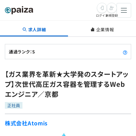
ログイン
新規登録
求人詳細
企業情報
転職・キャリア
未経験転職
求人検索
通過ランク：S
新卒就活
求人検索
インタビュー
【ガス業界を革新★大学発のスタートアッ
学習
求人検索
インタビュー
転職成功ガイド
プ】次世代高圧ガス容器を管理するWeb
本選考
スキルチェック
講座一覧
エンジニア／京都
転職成功ガイド
転職エージェント
ゲーム・マンガ
インターン
プログラミング言語
正社員
問題集
メディア
SQL
4択課題
株式会社Atomis
新卒エージェント
paizaとは？
Tech Team Journal
評価結果一覧
ナレッジ