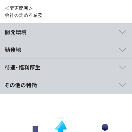
＜変更範囲＞
会社の定める業務
開発環境
勤務地
材料化学分野で世界的に認められているノーベル化学賞の
待遇・福利厚生
有力候補の1人、京都大学北川進特別教授の研究成果であ
る最先端材料工学（多孔性配位高分子技術）を用いていま
す。
その他の特徴
独自の用途展開として次世代高圧ガスボンベ
（CubiTan）、生体適合性PCP（bioPCP）、二酸化炭素
■賃金形態：月給制
分離変換モジュールの開発を京都大学高等研究院iCeMSと
■賃金の決定方法：当社規定により決定いたします
ともにおこなっています。
■月給：約304,600円～530,500円（一律手当を含む）
・基本給：約231,500円～422,000円
・固定残業代：25時間分、約43,100円～78,500円（超
過分は別途支給）