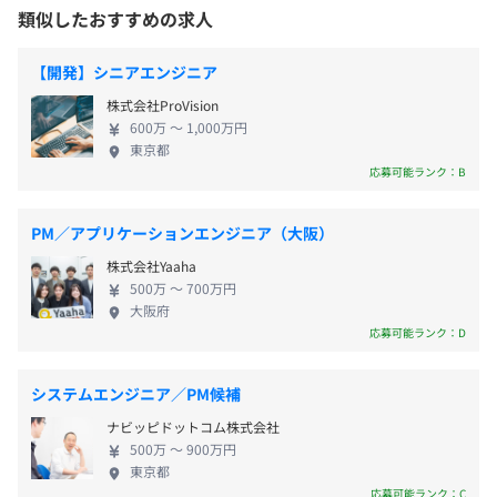
・夏季休暇（2日間）
対策内容：屋内禁煙
と研究が海外へ流出している状況を懸念して、危機
類似したおすすめの求人
・年末年始休暇（12／29～1／3）
感が募り事業をスタートさせました。コスト競争力
・有給休暇（6カ月勤務後に10日付与します）
が高いため、製造方法開発といったソリューション
【開発】シニアエンジニア
・特別休暇（慶弔、創業記念日2/10など）
提供以外にも、新たな価値を提供するアプリケーシ
株式会社ProVision
ョン展開を目指しています。 当社では、気体をナノ
京阪鴨東線「出町柳駅」より徒歩5分
600万 〜 1,000万円
レベルで制御する技術を利用した、小型軽量の次世
東京都
代ガスボンベ『CubiTan』の自社開発をおこなってい
応募可能ランク：B
・通勤手当（上限10万円／6カ月）
ます。食品から宇宙開発まで応用自在の新素材として
・住宅手当（一律3万円／月）
注目されているサービスです。地方の余剰エネルギー
PM／アプリケーションエンジニア（大阪）
を『CubiTan』の宅配便で都市に運んだり、コンビニ
株式会社Yaaha
で『CubiTan』に詰めた水素を売るなど、さまざまな
500万 〜 700万円
構想があります。将来的には現在のエネルギー・イン
大阪府
フラは、中央集権型から分散独立型グリッドに変化
賞与：年2回（※過去実績1.5カ月／年）
応募可能ランク：D
し、エネルギーをシェアできる時代になっていくと
ストックオプション制度があります。
予想しています。新たな未来をつくる社内1人目のエ
システムエンジニア／PM候補
ンジニアとして、技術選定や開発体制を一緒につく
ナビッピドットコム株式会社
っていき、自社サービスを成長させてくださる方を
500万 〜 900万円
募集中です。100年間イノベーションが起きてないガ
昇給：年1回
東京都
ス業界の流通を革新していきませんか？
応募可能ランク：C