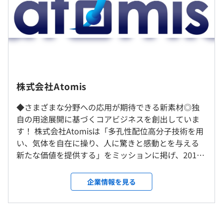
・その他定額手当：30,000円
相談の上、ご希望のマシンを支給いたします。
（※
想定年収
は年収提示額を保証するものではありません）
株式会社Atomis
2023年4月より神戸市内の新拠点に本社・研究所共に移転
します。
◆さまざまな分野への応用が期待できる新素材◎独
経営陣2名、化学系研究員12名、エンジニア1名、経理総
標準労働時間帯 9：00～18：00（休憩60分、勤務時間帯
自の用途展開に基づくコアビジネスを創出していま
務1名です。
就業場所の変更範囲
は相談可）
す！ 株式会社Atomisは「多孔性配位高分子技術を用
＜雇入時＞
休憩時間：12:00〜13:00（60分）
い、気体を自在に操り、人に驚きと感動とを与える
本社、および自宅
平均残業時間：平均10-20時間／月
新たな価値を提供する」をミッションに掲げ、2015
＜変更範囲＞
年に設立。京都大学高等研究院北川進特別教授の研
会社の定める場所（テレワークを行う場所を含む）
究成果である【多孔性配位高分子】に特化した、大
企業情報を見る
学発で貴重な素材系ベンチャー企業です。多孔性配位
《年間休日123日》
受動喫煙防止措置に関する事項
高分子とは、有機金属構造体とも呼ばれ、世界に先
・完全週休2日制（土、日、祝日）
従業員に対する受動喫煙対策：あり
駆けて京都大学で開発された新素材です。優秀な人材